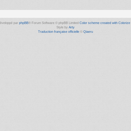
éveloppé par
phpBB
® Forum Software © phpBB Limited
Color scheme created with Colorize 
Style by
Arty
Traduction française officielle
©
Qiaeru