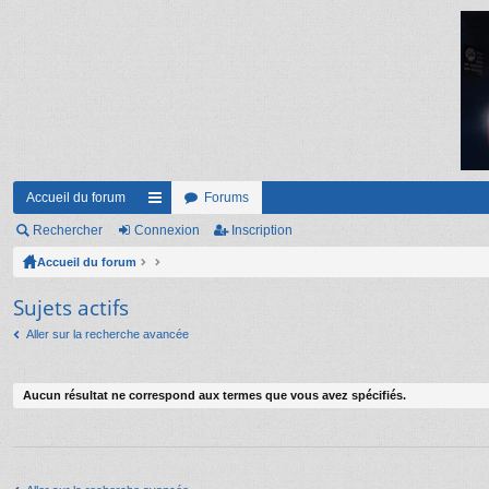
Accueil du forum
Forums
Rechercher
Connexion
ac
Inscription
Accueil du forum
co
ur
Sujets actifs
ci
Aller sur la recherche avancée
s
Aucun résultat ne correspond aux termes que vous avez spécifiés.