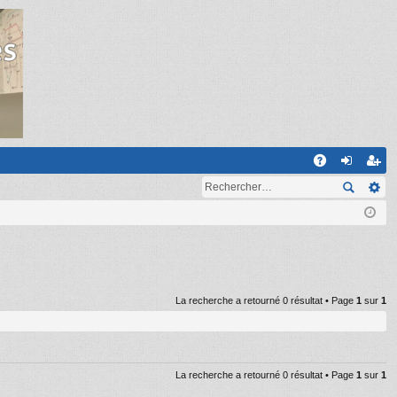
R
A
on
ns
Q
ne
cri
xi
pti
on
on
La recherche a retourné 0 résultat • Page
1
sur
1
La recherche a retourné 0 résultat • Page
1
sur
1