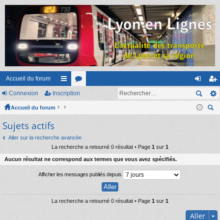
Accueil du forum
Connexion
Inscription
ac
or
on
ns
Accueil du forum
co
u
ne
cri
ec
Sujets actifs
ur
m
xi
pti
her
ci
s
on
on
Aller sur la recherche avancée
ch
La recherche a retourné 0 résultat • Page
1
sur
1
er
s
Aucun résultat ne correspond aux termes que vous avez spécifiés.
Afficher les messages publiés depuis
La recherche a retourné 0 résultat • Page
1
sur
1
Aller