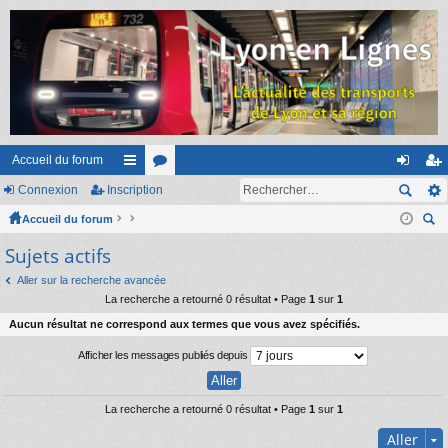
Accueil du forum
Connexion
Inscription
ac
or
on
ns
Accueil du forum
co
u
ne
cri
ec
Sujets actifs
ur
m
xi
pti
her
ci
s
on
on
Aller sur la recherche avancée
ch
La recherche a retourné 0 résultat • Page
1
sur
1
er
s
Aucun résultat ne correspond aux termes que vous avez spécifiés.
Afficher les messages publiés depuis
La recherche a retourné 0 résultat • Page
1
sur
1
Aller