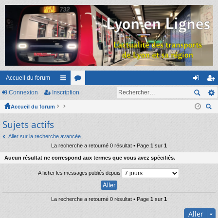
Accueil du forum
Connexion
Inscription
ac
or
on
ns
Accueil du forum
co
u
ne
cri
ec
Sujets actifs
ur
m
xi
pti
her
ci
s
on
on
Aller sur la recherche avancée
ch
La recherche a retourné 0 résultat • Page
1
sur
1
er
s
Aucun résultat ne correspond aux termes que vous avez spécifiés.
Afficher les messages publiés depuis
La recherche a retourné 0 résultat • Page
1
sur
1
Aller