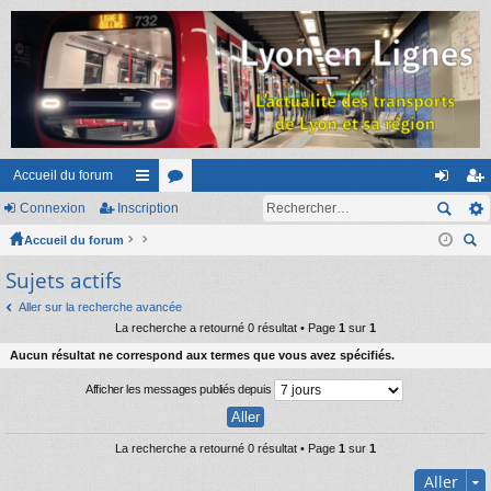
Accueil du forum
Connexion
Inscription
ac
or
on
ns
Accueil du forum
co
u
ne
cri
ec
Sujets actifs
ur
m
xi
pti
her
ci
s
on
on
Aller sur la recherche avancée
ch
La recherche a retourné 0 résultat • Page
1
sur
1
er
s
Aucun résultat ne correspond aux termes que vous avez spécifiés.
Afficher les messages publiés depuis
La recherche a retourné 0 résultat • Page
1
sur
1
Aller