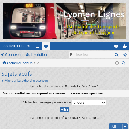
Accueil du forum
Connexion
Inscription
ac
or
on
ns
Accueil du forum
co
u
ne
cri
ec
Sujets actifs
ur
m
xi
pti
her
ci
s
on
on
Aller sur la recherche avancée
ch
La recherche a retourné 0 résultat • Page
1
sur
1
er
s
Aucun résultat ne correspond aux termes que vous avez spécifiés.
Afficher les messages publiés depuis
La recherche a retourné 0 résultat • Page
1
sur
1
Aller