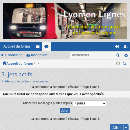
Accueil du forum
Connexion
Inscription
ac
or
on
ns
Accueil du forum
co
u
ne
cri
ec
Sujets actifs
ur
m
xi
pti
her
ci
s
on
on
Aller sur la recherche avancée
ch
La recherche a retourné 0 résultat • Page
1
sur
1
er
s
Aucun résultat ne correspond aux termes que vous avez spécifiés.
Afficher les messages publiés depuis
La recherche a retourné 0 résultat • Page
1
sur
1
Aller