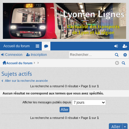
Accueil du forum
Connexion
Inscription
ac
or
on
ns
Accueil du forum
co
u
ne
cri
ec
Sujets actifs
ur
m
xi
pti
her
ci
s
on
on
Aller sur la recherche avancée
ch
La recherche a retourné 0 résultat • Page
1
sur
1
er
s
Aucun résultat ne correspond aux termes que vous avez spécifiés.
Afficher les messages publiés depuis
La recherche a retourné 0 résultat • Page
1
sur
1
Aller