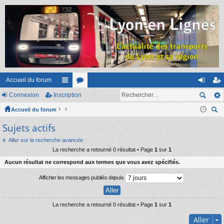
Accueil du forum
Connexion
Inscription
ac
or
on
ns
Accueil du forum
co
u
ne
cri
ec
Sujets actifs
ur
m
xi
pti
her
ci
s
on
on
Aller sur la recherche avancée
ch
La recherche a retourné 0 résultat • Page
1
sur
1
er
s
Aucun résultat ne correspond aux termes que vous avez spécifiés.
Afficher les messages publiés depuis
La recherche a retourné 0 résultat • Page
1
sur
1
Aller