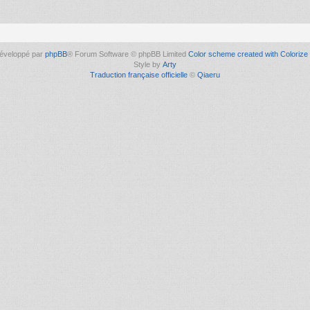
éveloppé par
phpBB
® Forum Software © phpBB Limited
Color scheme created with Colorize 
Style by
Arty
Traduction française officielle
©
Qiaeru