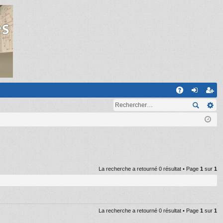
R
A
on
ns
Q
ne
cri
xi
pti
on
on
La recherche a retourné 0 résultat • Page
1
sur
1
La recherche a retourné 0 résultat • Page
1
sur
1