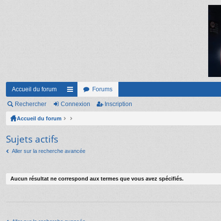
Accueil du forum
Forums
Rechercher
Connexion
ac
Inscription
Accueil du forum
co
ur
Sujets actifs
ci
Aller sur la recherche avancée
s
Aucun résultat ne correspond aux termes que vous avez spécifiés.