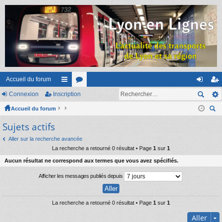
Accueil du forum
Connexion
Inscription
ac
or
on
ns
Accueil du forum
co
u
ne
cri
ec
Sujets actifs
ur
m
xi
pti
her
ci
s
on
on
Aller sur la recherche avancée
ch
La recherche a retourné 0 résultat • Page
1
sur
1
er
s
Aucun résultat ne correspond aux termes que vous avez spécifiés.
Afficher les messages publiés depuis
La recherche a retourné 0 résultat • Page
1
sur
1
Aller