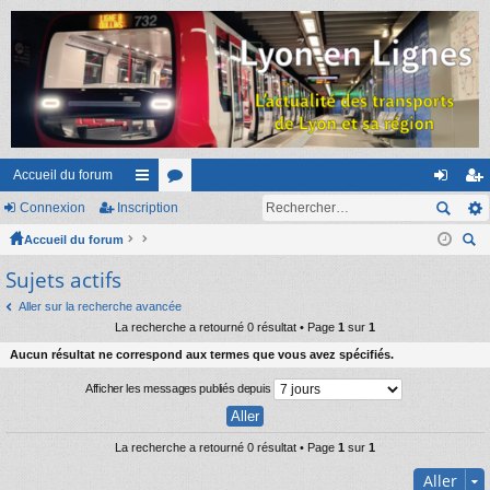
Accueil du forum
Connexion
Inscription
ac
or
on
ns
Accueil du forum
co
u
ne
cri
ec
Sujets actifs
ur
m
xi
pti
her
ci
s
on
on
Aller sur la recherche avancée
ch
La recherche a retourné 0 résultat • Page
1
sur
1
er
s
Aucun résultat ne correspond aux termes que vous avez spécifiés.
Afficher les messages publiés depuis
La recherche a retourné 0 résultat • Page
1
sur
1
Aller