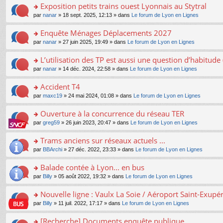
s
Exposition petits trains ouest Lyonnais au Stytral
ult
o
par
nanar
» 18 sept. 2025, 12:13 » dans
Le forum de Lyon en Lignes
er
n
le
s
Enquête Ménages Déplacements 2027
m
ult
e
o
par
nanar
» 27 juin 2025, 19:49 » dans
Le forum de Lyon en Lignes
er
s
n
le
s
s
L’utilisation des TP est aussi une question d’habitud
m
a
ult
e
o
par
nanar
» 14 déc. 2024, 22:58 » dans
Le forum de Lyon en Lignes
g
er
s
n
e
le
s
s
Accident T4
n
m
a
ult
o
e
o
par
maxc19
» 24 mai 2024, 01:08 » dans
Le forum de Lyon en Lignes
g
er
n
s
n
e
le
lu
s
s
Ouverture à la concurrence du réseau TER
n
m
le
a
ult
o
e
pl
o
par
greg59
» 26 juin 2023, 20:47 » dans
Le forum de Lyon en Lignes
g
er
n
s
u
n
e
le
lu
s
s
s
Trams anciens sur réseaux actuels ...
n
m
le
a
ré
ult
o
e
pl
o
par
BBArchi
» 27 déc. 2022, 23:33 » dans
Le forum de Lyon en Lignes
g
c
er
n
s
u
n
e
e
le
lu
s
s
s
Balade contée à Lyon... en bus
n
nt
m
le
a
ré
ult
o
e
pl
o
par
Billy
» 05 août 2022, 19:32 » dans
Le forum de Lyon en Lignes
g
c
er
n
s
u
n
e
e
le
lu
s
s
s
Nouvelle ligne : Vaulx La Soie / Aéroport Saint-Exupé
n
nt
m
le
a
ré
ult
o
e
pl
o
par
Billy
» 11 juil. 2022, 17:17 » dans
Le forum de Lyon en Lignes
g
c
er
n
s
u
n
e
e
le
lu
s
s
s
[Recherche] Documents enquête publique
n
nt
m
le