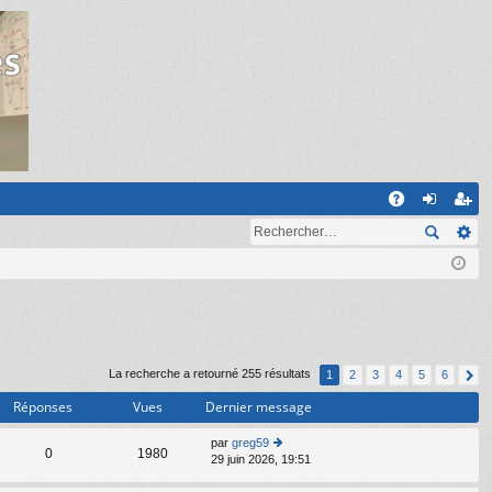
R
A
on
ns
Q
ne
cri
xi
pti
on
on
La recherche a retourné 255 résultats
1
2
3
4
5
6
Réponses
Vues
Dernier message
par
greg59
C
0
1980
29 juin 2026, 19:51
o
n