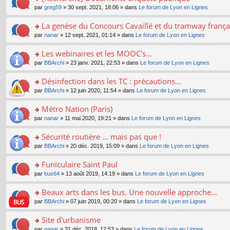
a
ré
ult
o
e
pl
o
par
greg59
» 30 sept. 2021, 18:06 » dans
Le forum de Lyon en Lignes
g
c
er
n
s
u
n
e
e
le
lu
s
s
s
La genèse du Concours Cavaillé et du tramway frança
n
nt
m
le
a
ré
ult
o
e
pl
o
par
nanar
» 12 sept. 2021, 01:14 » dans
Le forum de Lyon en Lignes
g
c
er
n
s
u
n
e
e
le
lu
s
s
s
Les webinaires et les MOOC's...
n
nt
m
le
a
ré
ult
o
e
pl
o
par
BBArchi
» 23 janv. 2021, 22:53 » dans
Le forum de Lyon en Lignes
g
c
er
n
s
u
n
e
e
le
lu
s
s
s
Désinfection dans les TC : précautions...
n
nt
m
le
a
ré
ult
o
e
pl
o
par
BBArchi
» 12 juin 2020, 11:54 » dans
Le forum de Lyon en Lignes
g
c
er
n
s
u
n
e
e
le
lu
s
s
s
Métro Nation (Paris)
n
nt
m
le
a
ré
ult
o
e
pl
o
par
nanar
» 11 mai 2020, 19:21 » dans
Le forum de Lyon en Lignes
g
c
er
n
s
u
n
e
e
le
lu
s
s
s
Sécurité routière ... mais pas que !
n
nt
m
le
a
ré
ult
o
e
pl
o
par
BBArchi
» 20 déc. 2019, 15:09 » dans
Le forum de Lyon en Lignes
g
c
er
n
s
u
n
e
e
le
lu
s
s
s
Funiculaire Saint Paul
n
nt
m
le
a
ré
ult
o
e
pl
o
par
bus64
» 13 août 2019, 14:19 » dans
Le forum de Lyon en Lignes
g
c
er
n
s
u
n
e
e
le
lu
s
s
s
Beaux arts dans les bus. Une nouvelle approche...
n
nt
m
le
a
ré
ult
o
e
pl
o
par
BBArchi
» 07 juin 2019, 00:20 » dans
Le forum de Lyon en Lignes
g
c
er
n
s
u
n
e
e
le
lu
s
s
s
Site d'urbanisme
n
nt
m
le
a
ré
ult
o
e
pl
o
par
nanar
» 31 déc. 2018, 12:53 » dans
Le forum de Lyon en Lignes