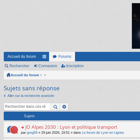
Accueil du forum
Forums
Rechercher
Connexion
ac
Inscription
Accueil du forum
co
ur
Sujets sans réponse
ci
Aller sur la recherche avancée
s
Sujets
JO Alpes 2030 : Lyon et politique transport
o
par
greg59
» 29 juin 2026, 19:51 » dans
Le forum de Lyon en Lignes
n