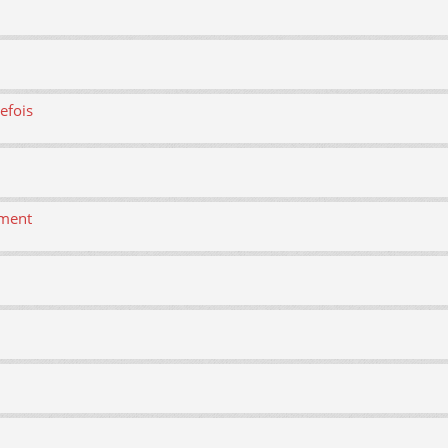
efois
ement