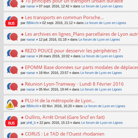
10 principes pour un transport urbain durable
nt
m
le
a
ré
ult
o
e
pl
o
par
nanar
» 07 sept. 2016, 12:42 » dans
Le forum de Lyon en Lignes
g
c
er
n
s
u
n
e
e
le
lu
s
s
s
Les transports en commun Porsche...
n
nt
m
le
a
ré
ult
o
e
pl
o
par
BBArchi
» 02 sept. 2016, 21:12 » dans
Le forum de Lyon en Lignes
g
c
er
n
s
u
n
e
e
le
lu
s
s
s
Les archives en lignes_Plans parcellaires de Lyon autr
n
nt
m
le
a
ré
ult
o
e
pl
o
par
nanar
» 12 juil. 2016, 01:18 » dans
Le forum de Lyon en Lignes
g
c
er
n
s
u
n
e
e
le
lu
s
s
s
REZO POUCE pour desservir les périphéries ?
n
nt
m
le
a
ré
ult
o
e
pl
o
par
nanar
» 24 mars 2016, 10:02 » dans
Le forum de Lyon en Lignes
g
c
er
n
s
u
n
e
e
le
lu
s
s
s
EPOMM Base données sur parts modales de déplac
n
nt
m
le
a
ré
ult
o
e
pl
o
par
nanar
» 18 févr. 2016, 23:57 » dans
Le forum de Lyon en Lignes
g
c
er
n
s
u
n
e
e
le
lu
s
s
s
Réunion Lyon-Tramway - Lundi 8 Février 2016
n
nt
m
le
a
ré
ult
o
e
pl
o
par
nanar
» 05 févr. 2016, 19:44 » dans
Le forum de Lyon en Lignes
g
c
er
n
s
u
n
e
e
le
lu
s
s
s
PLU-H de la métropole de Lyon...
n
nt
m
le
a
ré
ult
o
e
pl
o
par
BBArchi
» 02 févr. 2016, 16:20 » dans
Le forum de Lyon en Lignes
g
c
er
n
s
u
n
e
e
le
lu
s
s
s
Oullins, Arrêt Orsel (Gare Sncf en fait)
n
nt
m
le
a
ré
ult
o
e
pl
o
par
phili_b
» 22 janv. 2016, 15:13 » dans
Le forum de Lyon en Lignes
g
c
er
n
s
u
n
e
e
le
lu
s
s
s
CORUS : Le TAD de l'Ouest rhodanien
n
nt
m
le
a
ré
ult
o