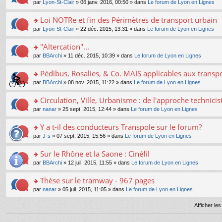
e
pl
o
par
Lyon-St-Clair
» 06 janv. 2016, 00:50 » dans
Le forum de Lyon en Lignes
g
c
er
n
s
u
n
e
e
le
lu
s
s
s
Loi NOTRe et fin des Périmètres de transport urbain
n
nt
m
le
a
ré
ult
o
e
pl
o
par
Lyon-St-Clair
» 22 déc. 2015, 13:31 » dans
Le forum de Lyon en Lignes
g
c
er
n
s
u
n
e
e
le
lu
s
s
s
"Altercation"...
n
nt
m
le
a
ré
ult
o
e
pl
o
par
BBArchi
» 11 déc. 2015, 10:39 » dans
Le forum de Lyon en Lignes
g
c
er
n
s
u
n
e
e
le
lu
s
s
s
Pédibus, Rosalies, & Co. MAIS applicables aux transpor
n
nt
m
le
a
ré
ult
o
e
pl
o
par
BBArchi
» 08 nov. 2015, 11:22 » dans
Le forum de Lyon en Lignes
g
c
er
n
s
u
n
e
e
le
lu
s
s
s
Circulation, Ville, Urbanisme : de l'approche technicis
n
nt
m
le
a
ré
ult
o
e
pl
o
par
nanar
» 25 sept. 2015, 12:44 » dans
Le forum de Lyon en Lignes
g
c
er
n
s
u
n
e
e
le
lu
s
s
s
Y a t-il des conducteurs Transpole sur le forum?
n
nt
m
le
a
ré
ult
o
e
pl
o
par
J-s
» 07 sept. 2015, 15:56 » dans
Le forum de Lyon en Lignes
g
c
er
n
s
u
n
e
e
le
lu
s
s
s
Sur le Rhône et la Saone : Cinéfil
n
nt
m
le
a
ré
ult
o
e
pl
o
par
BBArchi
» 12 juil. 2015, 11:55 » dans
Le forum de Lyon en Lignes
g
c
er
n
s
u
n
e
e
le
lu
s
s
s
Thèse sur le tramway - 967 pages
n
nt
m
le
a
ré
ult
o
e
pl
o
par
nanar
» 05 juil. 2015, 11:05 » dans
Le forum de Lyon en Lignes
g
c
er
n
s
u
n
e
e
le
lu
s
s
s
Afficher le
n
nt
m
le
a
ré
ult
o
e
pl
g
c
er
n