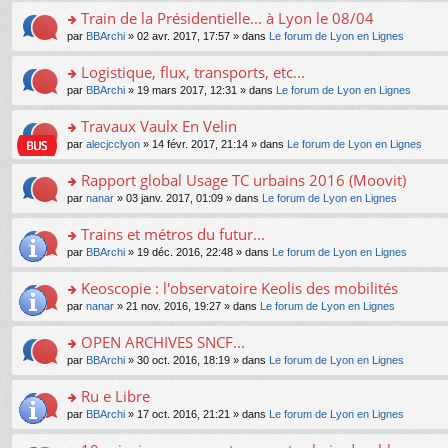
e
e
le
lu
s
s
s
Train de la Présidentielle... à Lyon le 08/04
n
nt
m
le
a
ré
ult
o
e
pl
o
par
BBArchi
» 02 avr. 2017, 17:57 » dans
Le forum de Lyon en Lignes
g
c
er
n
s
u
n
e
e
le
lu
s
s
s
Logistique, flux, transports, etc...
n
nt
m
le
a
ré
ult
o
e
pl
o
par
BBArchi
» 19 mars 2017, 12:31 » dans
Le forum de Lyon en Lignes
g
c
er
n
s
u
n
e
e
le
lu
s
s
s
Travaux Vaulx En Velin
n
nt
m
le
a
ré
ult
o
e
pl
o
par
alecjcclyon
» 14 févr. 2017, 21:14 » dans
Le forum de Lyon en Lignes
g
c
er
n
s
u
n
e
e
le
lu
s
s
s
Rapport global Usage TC urbains 2016 (Moovit)
n
nt
m
le
a
ré
ult
o
e
pl
o
par
nanar
» 03 janv. 2017, 01:09 » dans
Le forum de Lyon en Lignes
g
c
er
n
s
u
n
e
e
le
lu
s
s
s
Trains et métros du futur...
n
nt
m
le
a
ré
ult
o
e
pl
o
par
BBArchi
» 19 déc. 2016, 22:48 » dans
Le forum de Lyon en Lignes
g
c
er
n
s
u
n
e
e
le
lu
s
s
s
Keoscopie : l'observatoire Keolis des mobilités
n
nt
m
le
a
ré
ult
o
e
pl
o
par
nanar
» 21 nov. 2016, 19:27 » dans
Le forum de Lyon en Lignes
g
c
er
n
s
u
n
e
e
le
lu
s
s
s
OPEN ARCHIVES SNCF...
n
nt
m
le
a
ré
ult
o
e
pl
o
par
BBArchi
» 30 oct. 2016, 18:19 » dans
Le forum de Lyon en Lignes
g
c
er
n
s
u
n
e
e
le
lu
s
s
s
Ru e Libre
n
nt
m
le
a
ré
ult
o
e
pl
o
par
BBArchi
» 17 oct. 2016, 21:21 » dans
Le forum de Lyon en Lignes
g
c
er
n
s
u
n
e
e
le
lu
s
s
s
n