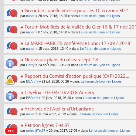
g
c
er
n
s
u
n
e
e
le
lu
s
s
s
Grenoble : quelle vitesse pour les TC en zone 30 ?
n
nt
m
le
a
ré
ult
o
e
pl
o
par
nanar
» 29 nov. 2018, 15:25 » dans
Le forum de Lyon en Lignes
g
c
er
n
s
u
n
e
e
le
lu
s
s
s
Forum Mobilités de la Vallée du Gier 16 & 17 nov 20
n
nt
m
le
a
ré
ult
o
e
pl
o
par
nanar
» 07 nov. 2018, 14:30 » dans
Le forum de Lyon en Lignes
g
c
er
n
s
u
n
e
e
le
lu
s
s
s
La MARCHABILITE conférence Lundi 17 /09 / 2018
n
nt
m
le
a
ré
ult
o
e
pl
o
par
nanar
» 15 sept. 2018, 13:40 » dans
Le forum de Lyon en Lignes
g
c
er
n
s
u
n
e
e
le
lu
s
s
s
Nouveaux plans du réseau sept. 18
n
nt
m
le
a
ré
ult
o
e
pl
o
par
Carry
» 24 août 2018, 13:58 » dans
Le forum de Lyon en Lignes
g
c
er
n
s
u
n
e
e
le
lu
s
s
s
Rapport du Comité d’action publique (CAP) 2022...
n
nt
m
le
a
ré
ult
o
e
pl
o
par
BBArchi
» 21 juil. 2018, 00:26 » dans
Le forum de Lyon en Lignes
g
c
er
n
s
u
n
e
e
le
lu
s
s
s
CityFlux - 03-04/10/2018 Annecy
n
nt
m
le
a
ré
ult
o
e
pl
o
par
BBArchi
» 29 janv. 2018, 08:40 » dans
Le forum de Lyon en Lignes
g
c
er
n
s
u
n
e
e
le
lu
s
s
s
Archives de l'Atelier d'Urbanisme
n
nt
m
le
a
ré
ult
o
e
pl
o
par
nanar
» 11 mai 2017, 20:12 » dans
Le forum de Lyon en Lignes
g
c
er
n
s
u
n
e
e
le
lu
s
s
s
Pétition lignes 7 et 37
n
nt
m
le
a
ré
ult
o
e
pl
o
par
collectif7et37
» 20 avr. 2017, 17:05 » dans
Le forum de Lyon en Lignes
g
c
er
n
s
u
n