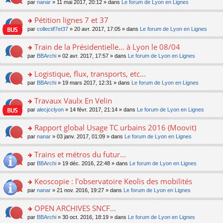
u
e
o
par
nanar
» 11 mai 2017, 20:12 » dans
Le forum de Lyon en Lignes
g
e
er
n
s
s
n
e
nt
le
lu
ré
s
s
Pétition lignes 7 et 37
n
m
le
c
a
ult
o
e
pl
o
par
collectif7et37
» 20 avr. 2017, 17:05 » dans
Le forum de Lyon en Lignes
e
g
er
n
s
u
n
nt
e
le
lu
s
s
s
Train de la Présidentielle... à Lyon le 08/04
n
m
le
a
ré
ult
o
e
pl
o
par
BBArchi
» 02 avr. 2017, 17:57 » dans
Le forum de Lyon en Lignes
g
c
er
n
s
u
n
e
e
le
lu
s
s
s
Logistique, flux, transports, etc...
n
nt
m
le
a
ré
ult
o
e
pl
o
par
BBArchi
» 19 mars 2017, 12:31 » dans
Le forum de Lyon en Lignes
g
c
er
n
s
u
n
e
e
le
lu
s
s
s
Travaux Vaulx En Velin
n
nt
m
le
a
ré
ult
o
e
pl
o
par
alecjcclyon
» 14 févr. 2017, 21:14 » dans
Le forum de Lyon en Lignes
g
c
er
n
s
u
n
e
e
le
lu
s
s
s
Rapport global Usage TC urbains 2016 (Moovit)
n
nt
m
le
a
ré
ult
o
e
pl
o
par
nanar
» 03 janv. 2017, 01:09 » dans
Le forum de Lyon en Lignes
g
c
er
n
s
u
n
e
e
le
lu
s
s
s
Trains et métros du futur...
n
nt
m
le
a
ré
ult
o
e
pl
o
par
BBArchi
» 19 déc. 2016, 22:48 » dans
Le forum de Lyon en Lignes
g
c
er
n
s
u
n
e
e
le
lu
s
s
s
Keoscopie : l'observatoire Keolis des mobilités
n
nt
m
le
a
ré
ult
o
e
pl
o
par
nanar
» 21 nov. 2016, 19:27 » dans
Le forum de Lyon en Lignes
g
c
er
n
s
u
n
e
e
le
lu
s
s
s
OPEN ARCHIVES SNCF...
n
nt
m
le
a
ré
ult
o
e
pl
o
par
BBArchi
» 30 oct. 2016, 18:19 » dans
Le forum de Lyon en Lignes
g
c
er
n