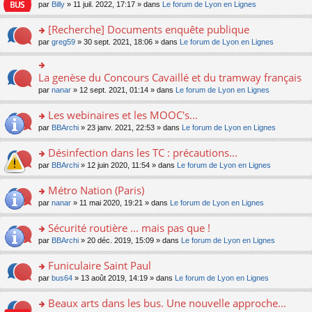
n
n
s
par
Billy
» 11 juil. 2022, 17:17 » dans
Le forum de Lyon en Lignes
e
le
c
lu
s
s
n
m
e
le
ult
a
[Recherche] Documents enquête publique
o
e
nt
pl
er
g
n
s
u
o
par
greg59
» 30 sept. 2021, 18:06 » dans
Le forum de Lyon en Lignes
le
e
lu
s
s
n
m
n
le
a
ré
s
e
o
pl
g
c
ult
s
La genèse du Concours Cavaillé et du tramway français
n
o
u
e
e
er
s
lu
n
s
par
nanar
» 12 sept. 2021, 01:14 » dans
Le forum de Lyon en Lignes
n
nt
le
a
le
s
ré
o
m
g
pl
ult
c
Les webinaires et les MOOC's...
n
e
e
u
er
e
lu
s
n
s
o
par
BBArchi
» 23 janv. 2021, 22:53 » dans
Le forum de Lyon en Lignes
le
nt
le
s
o
ré
n
m
pl
a
n
c
s
e
Désinfection dans les TC : précautions...
u
g
lu
e
ult
s
s
o
par
BBArchi
» 12 juin 2020, 11:54 » dans
Le forum de Lyon en Lignes
e
le
nt
er
s
ré
n
n
pl
le
a
c
s
Métro Nation (Paris)
o
u
m
g
e
ult
n
s
e
e
o
par
nanar
» 11 mai 2020, 19:21 » dans
Le forum de Lyon en Lignes
nt
er
lu
ré
s
n
n
le
le
c
s
o
s
Sécurité routière ... mais pas que !
m
pl
e
a
n
ult
e
u
o
par
BBArchi
» 20 déc. 2019, 15:09 » dans
Le forum de Lyon en Lignes
nt
g
lu
er
s
s
n
e
le
le
s
ré
s
Funiculaire Saint Paul
n
pl
m
a
c
ult
o
u
e
o
par
bus64
» 13 août 2019, 14:19 » dans
Le forum de Lyon en Lignes
g
e
er
n
s
s
n
e
nt
le
lu
ré
s
s
Beaux arts dans les bus. Une nouvelle approche...
n
m
le
c
a
ult
o