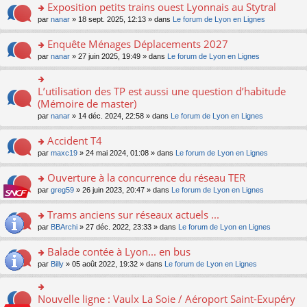
s
Exposition petits trains ouest Lyonnais au Stytral
ult
o
par
nanar
» 18 sept. 2025, 12:13 » dans
Le forum de Lyon en Lignes
er
n
le
s
Enquête Ménages Déplacements 2027
m
ult
e
o
par
nanar
» 27 juin 2025, 19:49 » dans
Le forum de Lyon en Lignes
er
s
n
le
s
s
m
a
ult
L’utilisation des TP est aussi une question d’habitude
o
e
g
er
n
(Mémoire de master)
s
e
le
s
s
n
par
nanar
» 14 déc. 2024, 22:58 » dans
Le forum de Lyon en Lignes
m
ult
a
o
e
er
g
n
Accident T4
s
le
e
lu
s
m
n
o
par
maxc19
» 24 mai 2024, 01:08 » dans
Le forum de Lyon en Lignes
le
a
e
o
n
pl
g
s
n
s
Ouverture à la concurrence du réseau TER
u
e
s
lu
ult
s
n
o
par
greg59
» 26 juin 2023, 20:47 » dans
Le forum de Lyon en Lignes
a
le
er
ré
o
n
g
pl
le
c
n
s
Trams anciens sur réseaux actuels ...
e
u
m
e
lu
ult
n
s
e
o
par
BBArchi
» 27 déc. 2022, 23:33 » dans
Le forum de Lyon en Lignes
nt
le
er
o
ré
s
n
pl
le
n
c
s
s
Balade contée à Lyon... en bus
u
m
lu
e
a
ult
s
e
o
par
Billy
» 05 août 2022, 19:32 » dans
Le forum de Lyon en Lignes
le
nt
g
er
ré
s
n
pl
e
le
c
s
s
u
n
m
e
a
ult
s
Nouvelle ligne : Vaulx La Soie / Aéroport Saint-Exupéry
o
o
e
nt
g
er
ré