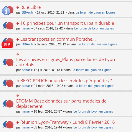
s
u
n
e
e
le
lu
s
s
s
Ru e Libre
n
nt
m
le
a
ré
ult
o
e
pl
o
par
BBArchi
» 17 oct. 2016, 21:21 » dans
Le forum de Lyon en Lignes
g
c
er
n
s
u
n
e
e
le
lu
s
s
s
10 principes pour un transport urbain durable
n
nt
m
le
a
ré
ult
o
e
pl
o
par
nanar
» 07 sept. 2016, 12:42 » dans
Le forum de Lyon en Lignes
g
c
er
n
s
u
n
e
e
le
lu
s
s
s
Les transports en commun Porsche...
n
nt
m
le
a
ré
ult
o
e
pl
o
par
BBArchi
» 02 sept. 2016, 21:12 » dans
Le forum de Lyon en Lignes
g
c
er
n
s
u
n
e
e
le
lu
s
s
s
n
nt
m
le
a
ré
ult
Les archives en lignes_Plans parcellaires de Lyon
o
o
e
pl
g
c
er
n
n
autrefois
s
u
e
e
le
lu
s
s
s
n
par
nanar
» 12 juil. 2016, 01:18 » dans
Le forum de Lyon en Lignes
nt
m
le
ult
a
ré
o
e
pl
er
g
c
n
REZO POUCE pour desservir les périphéries ?
s
u
le
e
e
lu
s
s
m
n
o
par
nanar
» 24 mars 2016, 10:02 » dans
Le forum de Lyon en Lignes
nt
le
a
ré
e
o
n
pl
g
c
s
n
s
u
e
e
s
lu
ult
EPOMM Base données sur parts modales de
o
s
n
nt
a
le
er
n
déplacement
ré
o
g
pl
le
s
c
n
par
nanar
» 18 févr. 2016, 23:57 » dans
Le forum de Lyon en Lignes
e
u
m
ult
e
lu
n
s
e
er
nt
le
o
Réunion Lyon-Tramway - Lundi 8 Février 2016
ré
s
le
pl
n
c
s
m
o
par
nanar
» 05 févr. 2016, 19:44 » dans
Le forum de Lyon en Lignes
u
lu
e
a
e
n