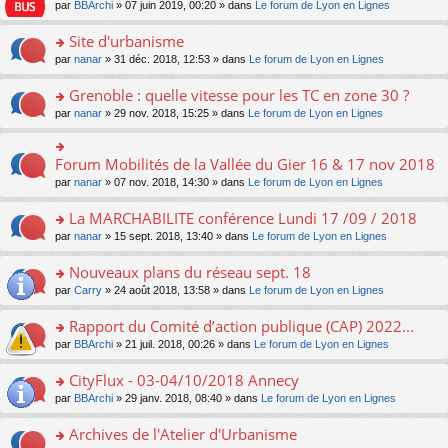
e
pl
o
par
BBArchi
» 07 juin 2019, 00:20 » dans
Le forum de Lyon en Lignes
e
g
er
n
s
u
n
nt
e
le
lu
s
s
s
Site d'urbanisme
n
m
le
a
ré
ult
o
e
pl
o
par
nanar
» 31 déc. 2018, 12:53 » dans
Le forum de Lyon en Lignes
g
c
er
n
s
u
n
e
e
le
lu
s
s
s
Grenoble : quelle vitesse pour les TC en zone 30 ?
n
nt
m
le
a
ré
ult
o
e
pl
o
par
nanar
» 29 nov. 2018, 15:25 » dans
Le forum de Lyon en Lignes
g
c
er
n
s
u
n
e
e
le
lu
s
s
s
n
nt
m
le
a
ré
ult
Forum Mobilités de la Vallée du Gier 16 & 17 nov 2018
o
o
e
pl
g
c
er
n
n
s
u
par
nanar
» 07 nov. 2018, 14:30 » dans
Le forum de Lyon en Lignes
e
e
le
lu
s
s
s
n
nt
m
le
ult
a
ré
La MARCHABILITE conférence Lundi 17 /09 / 2018
o
e
pl
er
g
c
n
s
u
o
par
nanar
» 15 sept. 2018, 13:40 » dans
Le forum de Lyon en Lignes
le
e
e
lu
s
s
n
m
n
nt
le
a
ré
s
e
Nouveaux plans du réseau sept. 18
o
pl
g
c
ult
s
n
u
o
par
Carry
» 24 août 2018, 13:58 » dans
Le forum de Lyon en Lignes
e
e
er
s
lu
s
n
n
nt
le
a
le
ré
s
Rapport du Comité d’action publique (CAP) 2022...
o
m
g
pl
c
ult
n
e
e
u
o
par
BBArchi
» 21 juil. 2018, 00:26 » dans
Le forum de Lyon en Lignes
e
er
lu
s
n
s
n
nt
le
le
s
o
ré
s
CityFlux - 03-04/10/2018 Annecy
m
pl
a
n
c
ult
e
u
o
par
BBArchi
» 29 janv. 2018, 08:40 » dans
Le forum de Lyon en Lignes
g
lu
e
er
s
s
n
e
le
nt
le
s
ré
s
Archives de l'Atelier d'Urbanisme
n
pl
m
a
c
ult
o