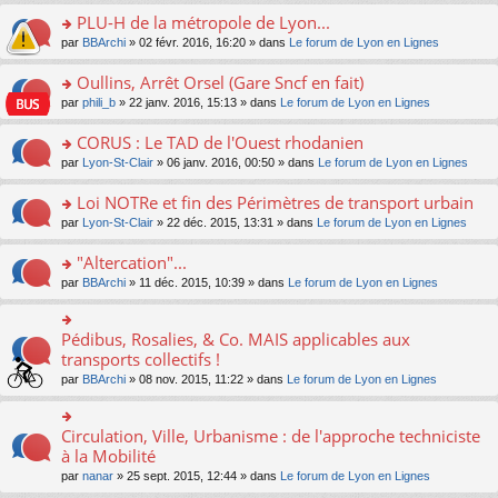
s
le
nt
g
s
s
PLU-H de la métropole de Lyon...
ré
pl
e
s
ult
c
u
n
o
par
BBArchi
» 02 févr. 2016, 16:20 » dans
Le forum de Lyon en Lignes
a
er
e
s
o
n
g
le
nt
ré
n
s
Oullins, Arrêt Orsel (Gare Sncf en fait)
e
m
c
lu
ult
n
e
o
par
phili_b
» 22 janv. 2016, 15:13 » dans
Le forum de Lyon en Lignes
e
le
er
o
s
n
nt
pl
le
n
s
s
CORUS : Le TAD de l'Ouest rhodanien
u
m
lu
a
ult
s
e
o
par
Lyon-St-Clair
» 06 janv. 2016, 00:50 » dans
Le forum de Lyon en Lignes
le
g
er
ré
s
n
pl
e
le
c
s
s
u
Loi NOTRe et fin des Périmètres de transport urbain
n
m
e
a
ult
s
o
e
o
par
Lyon-St-Clair
» 22 déc. 2015, 13:31 » dans
Le forum de Lyon en Lignes
nt
g
er
ré
n
s
n
e
le
c
lu
s
s
"Altercation"...
n
m
e
le
a
ult
o
e
nt
pl
o
par
BBArchi
» 11 déc. 2015, 10:39 » dans
Le forum de Lyon en Lignes
g
er
n
s
u
n
e
le
lu
s
s
s
n
m
le
a
ré
ult
Pédibus, Rosalies, & Co. MAIS applicables aux
o
o
e
pl
g
c
er
n
n
transports collectifs !
s
u
e
e
le
lu
s
s
s
n
par
BBArchi
» 08 nov. 2015, 11:22 » dans
Le forum de Lyon en Lignes
nt
m
le
ult
a
ré
o
e
pl
er
g
c
n
s
u
le
e
e
lu
Circulation, Ville, Urbanisme : de l'approche techniciste
s
o
s
m
n
nt
le
a
n
à la Mobilité
ré
e
o
pl
g
s
c
s
n
par
nanar
» 25 sept. 2015, 12:44 » dans
Le forum de Lyon en Lignes
u
e
ult
e
s
lu
s