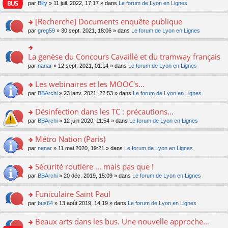
n
n
s
par
Billy
» 11 juil. 2022, 17:17 » dans
Le forum de Lyon en Lignes
e
le
c
lu
s
s
n
m
e
le
ult
a
[Recherche] Documents enquête publique
o
e
nt
pl
er
g
n
s
u
o
par
greg59
» 30 sept. 2021, 18:06 » dans
Le forum de Lyon en Lignes
le
e
lu
s
s
n
m
n
le
a
ré
s
e
o
pl
g
c
ult
s
La genèse du Concours Cavaillé et du tramway français
n
o
u
e
e
er
s
lu
n
s
par
nanar
» 12 sept. 2021, 01:14 » dans
Le forum de Lyon en Lignes
n
nt
le
a
le
s
ré
o
m
g
pl
ult
c
Les webinaires et les MOOC's...
n
e
e
u
er
e
lu
s
n
s
o
par
BBArchi
» 23 janv. 2021, 22:53 » dans
Le forum de Lyon en Lignes
le
nt
le
s
o
ré
n
m
pl
a
n
c
s
e
Désinfection dans les TC : précautions...
u
g
lu
e
ult
s
s
o
par
BBArchi
» 12 juin 2020, 11:54 » dans
Le forum de Lyon en Lignes
e
le
nt
er
s
ré
n
n
pl
le
a
c
s
Métro Nation (Paris)
o
u
m
g
e
ult
n
s
e
e
o
par
nanar
» 11 mai 2020, 19:21 » dans
Le forum de Lyon en Lignes
nt
er
lu
ré
s
n
n
le
le
c
s
o
s
Sécurité routière ... mais pas que !
m
pl
e
a
n
ult
e
u
o
par
BBArchi
» 20 déc. 2019, 15:09 » dans
Le forum de Lyon en Lignes
nt
g
lu
er
s
s
n
e
le
le
s
ré
s
Funiculaire Saint Paul
n
pl
m
a
c
ult
o
u
e
o
par
bus64
» 13 août 2019, 14:19 » dans
Le forum de Lyon en Lignes
g
e
er
n
s
s
n
e
nt
le
lu
ré
s
s
Beaux arts dans les bus. Une nouvelle approche...
n
m
le
c
a
ult
o