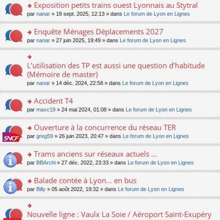
s
Exposition petits trains ouest Lyonnais au Stytral
ult
o
par
nanar
» 18 sept. 2025, 12:13 » dans
Le forum de Lyon en Lignes
er
n
le
s
Enquête Ménages Déplacements 2027
m
ult
e
o
par
nanar
» 27 juin 2025, 19:49 » dans
Le forum de Lyon en Lignes
er
s
n
le
s
s
m
a
ult
L’utilisation des TP est aussi une question d’habitude
o
e
g
er
n
(Mémoire de master)
s
e
le
s
s
n
par
nanar
» 14 déc. 2024, 22:58 » dans
Le forum de Lyon en Lignes
m
ult
a
o
e
er
g
n
Accident T4
s
le
e
lu
s
m
n
o
par
maxc19
» 24 mai 2024, 01:08 » dans
Le forum de Lyon en Lignes
le
a
e
o
n
pl
g
s
n
s
Ouverture à la concurrence du réseau TER
u
e
s
lu
ult
s
n
o
par
greg59
» 26 juin 2023, 20:47 » dans
Le forum de Lyon en Lignes
a
le
er
ré
o
n
g
pl
le
c
n
s
Trams anciens sur réseaux actuels ...
e
u
m
e
lu
ult
n
s
e
o
par
BBArchi
» 27 déc. 2022, 23:33 » dans
Le forum de Lyon en Lignes
nt
le
er
o
ré
s
n
pl
le
n
c
s
s
Balade contée à Lyon... en bus
u
m
lu
e
a
ult
s
e
o
par
Billy
» 05 août 2022, 19:32 » dans
Le forum de Lyon en Lignes
le
nt
g
er
ré
s
n
pl
e
le
c
s
s
u
n
m
e
a
ult
s
Nouvelle ligne : Vaulx La Soie / Aéroport Saint-Exupéry
o
o
e
nt
g
er
ré