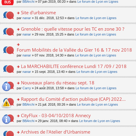
e
pl
o
par
BBArchi
» 07 juin 2019, 00:20 » dans
Le forum de Lyon en Lignes
e
g
er
n
s
u
n
nt
e
le
lu
s
s
s
Site d'urbanisme
n
m
le
a
ré
ult
o
e
pl
o
par
nanar
» 31 déc. 2018, 12:53 » dans
Le forum de Lyon en Lignes
g
c
er
n
s
u
n
e
e
le
lu
s
s
s
Grenoble : quelle vitesse pour les TC en zone 30 ?
n
nt
m
le
a
ré
ult
o
e
pl
o
par
nanar
» 29 nov. 2018, 15:25 » dans
Le forum de Lyon en Lignes
g
c
er
n
s
u
n
e
e
le
lu
s
s
s
n
nt
m
le
a
ré
ult
Forum Mobilités de la Vallée du Gier 16 & 17 nov 2018
o
o
e
pl
g
c
er
n
n
s
u
par
nanar
» 07 nov. 2018, 14:30 » dans
Le forum de Lyon en Lignes
e
e
le
lu
s
s
s
n
nt
m
le
ult
a
ré
La MARCHABILITE conférence Lundi 17 /09 / 2018
o
e
pl
er
g
c
n
s
u
o
par
nanar
» 15 sept. 2018, 13:40 » dans
Le forum de Lyon en Lignes
le
e
e
lu
s
s
n
m
n
nt
le
a
ré
s
e
Nouveaux plans du réseau sept. 18
o
pl
g
c
ult
s
n
u
o
par
Carry
» 24 août 2018, 13:58 » dans
Le forum de Lyon en Lignes
e
e
er
s
lu
s
n
n
nt
le
a
le
ré
s
Rapport du Comité d’action publique (CAP) 2022...
o
m
g
pl
c
ult
n
e
e
u
o
par
BBArchi
» 21 juil. 2018, 00:26 » dans
Le forum de Lyon en Lignes
e
er
lu
s
n
s
n
nt
le
le
s
o
ré
s
CityFlux - 03-04/10/2018 Annecy
m
pl
a
n
c
ult
e
u
o
par
BBArchi
» 29 janv. 2018, 08:40 » dans
Le forum de Lyon en Lignes
g
lu
e
er
s
s
n
e
le
nt
le
s
ré
s
Archives de l'Atelier d'Urbanisme
n
pl
m
a
c
ult
o