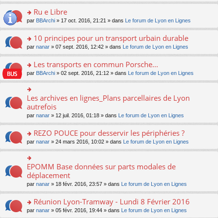
s
u
n
e
e
le
lu
s
s
s
Ru e Libre
n
nt
m
le
a
ré
ult
o
e
pl
o
par
BBArchi
» 17 oct. 2016, 21:21 » dans
Le forum de Lyon en Lignes
g
c
er
n
s
u
n
e
e
le
lu
s
s
s
10 principes pour un transport urbain durable
n
nt
m
le
a
ré
ult
o
e
pl
o
par
nanar
» 07 sept. 2016, 12:42 » dans
Le forum de Lyon en Lignes
g
c
er
n
s
u
n
e
e
le
lu
s
s
s
Les transports en commun Porsche...
n
nt
m
le
a
ré
ult
o
e
pl
o
par
BBArchi
» 02 sept. 2016, 21:12 » dans
Le forum de Lyon en Lignes
g
c
er
n
s
u
n
e
e
le
lu
s
s
s
n
nt
m
le
a
ré
ult
Les archives en lignes_Plans parcellaires de Lyon
o
o
e
pl
g
c
er
n
n
autrefois
s
u
e
e
le
lu
s
s
s
n
par
nanar
» 12 juil. 2016, 01:18 » dans
Le forum de Lyon en Lignes
nt
m
le
ult
a
ré
o
e
pl
er
g
c
n
REZO POUCE pour desservir les périphéries ?
s
u
le
e
e
lu
s
s
m
n
o
par
nanar
» 24 mars 2016, 10:02 » dans
Le forum de Lyon en Lignes
nt
le
a
ré
e
o
n
pl
g
c
s
n
s
u
e
e
s
lu
ult
EPOMM Base données sur parts modales de
o
s
n
nt
a
le
er
n
déplacement
ré
o
g
pl
le
s
c
n
par
nanar
» 18 févr. 2016, 23:57 » dans
Le forum de Lyon en Lignes
e
u
m
ult
e
lu
n
s
e
er
nt
le
o
Réunion Lyon-Tramway - Lundi 8 Février 2016
ré
s
le
pl
n
c
s
m
o
par
nanar
» 05 févr. 2016, 19:44 » dans
Le forum de Lyon en Lignes
u
lu
e
a
e
n