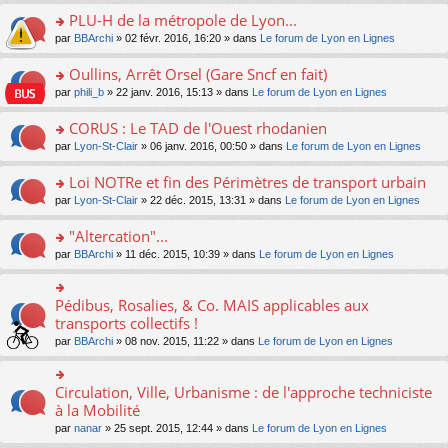
s
le
nt
g
s
s
PLU-H de la métropole de Lyon...
ré
pl
e
s
ult
c
u
n
o
par
BBArchi
» 02 févr. 2016, 16:20 » dans
Le forum de Lyon en Lignes
a
er
e
s
o
n
g
le
nt
ré
n
s
Oullins, Arrêt Orsel (Gare Sncf en fait)
e
m
c
lu
ult
n
e
o
par
phili_b
» 22 janv. 2016, 15:13 » dans
Le forum de Lyon en Lignes
e
le
er
o
s
n
nt
pl
le
n
s
s
CORUS : Le TAD de l'Ouest rhodanien
u
m
lu
a
ult
s
e
o
par
Lyon-St-Clair
» 06 janv. 2016, 00:50 » dans
Le forum de Lyon en Lignes
le
g
er
ré
s
n
pl
e
le
c
s
s
u
Loi NOTRe et fin des Périmètres de transport urbain
n
m
e
a
ult
s
o
e
o
par
Lyon-St-Clair
» 22 déc. 2015, 13:31 » dans
Le forum de Lyon en Lignes
nt
g
er
ré
n
s
n
e
le
c
lu
s
s
"Altercation"...
n
m
e
le
a
ult
o
e
nt
pl
o
par
BBArchi
» 11 déc. 2015, 10:39 » dans
Le forum de Lyon en Lignes
g
er
n
s
u
n
e
le
lu
s
s
s
n
m
le
a
ré
ult
Pédibus, Rosalies, & Co. MAIS applicables aux
o
o
e
pl
g
c
er
n
n
transports collectifs !
s
u
e
e
le
lu
s
s
s
n
par
BBArchi
» 08 nov. 2015, 11:22 » dans
Le forum de Lyon en Lignes
nt
m
le
ult
a
ré
o
e
pl
er
g
c
n
s
u
le
e
e
lu
Circulation, Ville, Urbanisme : de l'approche techniciste
s
o
s
m
n
nt
le
a
n
à la Mobilité
ré
e
o
pl
g
s
c
s
n
par
nanar
» 25 sept. 2015, 12:44 » dans
Le forum de Lyon en Lignes
u
e
ult
e
s
lu
s