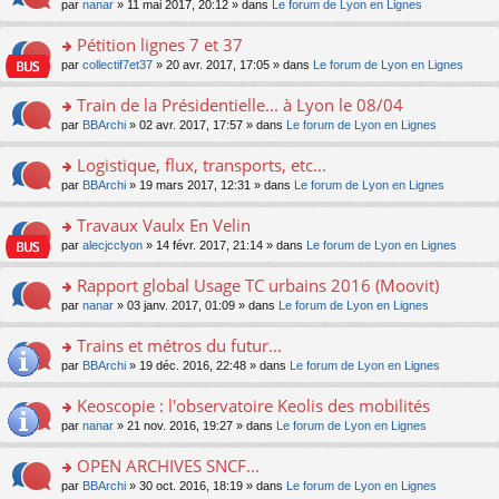
u
e
o
par
nanar
» 11 mai 2017, 20:12 » dans
Le forum de Lyon en Lignes
g
e
er
n
s
s
n
e
nt
le
lu
ré
s
s
Pétition lignes 7 et 37
n
m
le
c
a
ult
o
e
pl
o
par
collectif7et37
» 20 avr. 2017, 17:05 » dans
Le forum de Lyon en Lignes
e
g
er
n
s
u
n
nt
e
le
lu
s
s
s
Train de la Présidentielle... à Lyon le 08/04
n
m
le
a
ré
ult
o
e
pl
o
par
BBArchi
» 02 avr. 2017, 17:57 » dans
Le forum de Lyon en Lignes
g
c
er
n
s
u
n
e
e
le
lu
s
s
s
Logistique, flux, transports, etc...
n
nt
m
le
a
ré
ult
o
e
pl
o
par
BBArchi
» 19 mars 2017, 12:31 » dans
Le forum de Lyon en Lignes
g
c
er
n
s
u
n
e
e
le
lu
s
s
s
Travaux Vaulx En Velin
n
nt
m
le
a
ré
ult
o
e
pl
o
par
alecjcclyon
» 14 févr. 2017, 21:14 » dans
Le forum de Lyon en Lignes
g
c
er
n
s
u
n
e
e
le
lu
s
s
s
Rapport global Usage TC urbains 2016 (Moovit)
n
nt
m
le
a
ré
ult
o
e
pl
o
par
nanar
» 03 janv. 2017, 01:09 » dans
Le forum de Lyon en Lignes
g
c
er
n
s
u
n
e
e
le
lu
s
s
s
Trains et métros du futur...
n
nt
m
le
a
ré
ult
o
e
pl
o
par
BBArchi
» 19 déc. 2016, 22:48 » dans
Le forum de Lyon en Lignes
g
c
er
n
s
u
n
e
e
le
lu
s
s
s
Keoscopie : l'observatoire Keolis des mobilités
n
nt
m
le
a
ré
ult
o
e
pl
o
par
nanar
» 21 nov. 2016, 19:27 » dans
Le forum de Lyon en Lignes
g
c
er
n
s
u
n
e
e
le
lu
s
s
s
OPEN ARCHIVES SNCF...
n
nt
m
le
a
ré
ult
o
e
pl
o
par
BBArchi
» 30 oct. 2016, 18:19 » dans
Le forum de Lyon en Lignes
g
c
er
n