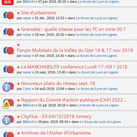
e
pl
o
par
BBArchi
» 07 juin 2019, 00:20 » dans
Le forum de Lyon en Lignes
e
g
er
n
s
u
n
nt
e
le
lu
s
s
s
Site d'urbanisme
n
m
le
a
ré
ult
o
e
pl
o
par
nanar
» 31 déc. 2018, 12:53 » dans
Le forum de Lyon en Lignes
g
c
er
n
s
u
n
e
e
le
lu
s
s
s
Grenoble : quelle vitesse pour les TC en zone 30 ?
n
nt
m
le
a
ré
ult
o
e
pl
o
par
nanar
» 29 nov. 2018, 15:25 » dans
Le forum de Lyon en Lignes
g
c
er
n
s
u
n
e
e
le
lu
s
s
s
n
nt
m
le
a
ré
ult
Forum Mobilités de la Vallée du Gier 16 & 17 nov 2018
o
o
e
pl
g
c
er
n
n
s
u
par
nanar
» 07 nov. 2018, 14:30 » dans
Le forum de Lyon en Lignes
e
e
le
lu
s
s
s
n
nt
m
le
ult
a
ré
La MARCHABILITE conférence Lundi 17 /09 / 2018
o
e
pl
er
g
c
n
s
u
o
par
nanar
» 15 sept. 2018, 13:40 » dans
Le forum de Lyon en Lignes
le
e
e
lu
s
s
n
m
n
nt
le
a
ré
s
e
Nouveaux plans du réseau sept. 18
o
pl
g
c
ult
s
n
u
o
par
Carry
» 24 août 2018, 13:58 » dans
Le forum de Lyon en Lignes
e
e
er
s
lu
s
n
n
nt
le
a
le
ré
s
Rapport du Comité d’action publique (CAP) 2022...
o
m
g
pl
c
ult
n
e
e
u
o
par
BBArchi
» 21 juil. 2018, 00:26 » dans
Le forum de Lyon en Lignes
e
er
lu
s
n
s
n
nt
le
le
s
o
ré
s
CityFlux - 03-04/10/2018 Annecy
m
pl
a
n
c
ult
e
u
o
par
BBArchi
» 29 janv. 2018, 08:40 » dans
Le forum de Lyon en Lignes
g
lu
e
er
s
s
n
e
le
nt
le
s
ré
s
Archives de l'Atelier d'Urbanisme
n
pl
m
a
c
ult
o