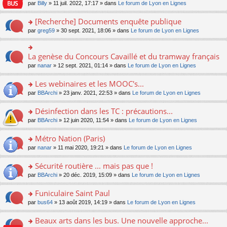
n
n
s
par
Billy
» 11 juil. 2022, 17:17 » dans
Le forum de Lyon en Lignes
e
le
c
lu
s
s
n
m
e
le
ult
a
[Recherche] Documents enquête publique
o
e
nt
pl
er
g
n
s
u
o
par
greg59
» 30 sept. 2021, 18:06 » dans
Le forum de Lyon en Lignes
le
e
lu
s
s
n
m
n
le
a
ré
s
e
o
pl
g
c
ult
s
La genèse du Concours Cavaillé et du tramway français
n
o
u
e
e
er
s
lu
n
s
par
nanar
» 12 sept. 2021, 01:14 » dans
Le forum de Lyon en Lignes
n
nt
le
a
le
s
ré
o
m
g
pl
ult
c
Les webinaires et les MOOC's...
n
e
e
u
er
e
lu
s
n
s
o
par
BBArchi
» 23 janv. 2021, 22:53 » dans
Le forum de Lyon en Lignes
le
nt
le
s
o
ré
n
m
pl
a
n
c
s
e
Désinfection dans les TC : précautions...
u
g
lu
e
ult
s
s
o
par
BBArchi
» 12 juin 2020, 11:54 » dans
Le forum de Lyon en Lignes
e
le
nt
er
s
ré
n
n
pl
le
a
c
s
Métro Nation (Paris)
o
u
m
g
e
ult
n
s
e
e
o
par
nanar
» 11 mai 2020, 19:21 » dans
Le forum de Lyon en Lignes
nt
er
lu
ré
s
n
n
le
le
c
s
o
s
Sécurité routière ... mais pas que !
m
pl
e
a
n
ult
e
u
o
par
BBArchi
» 20 déc. 2019, 15:09 » dans
Le forum de Lyon en Lignes
nt
g
lu
er
s
s
n
e
le
le
s
ré
s
Funiculaire Saint Paul
n
pl
m
a
c
ult
o
u
e
o
par
bus64
» 13 août 2019, 14:19 » dans
Le forum de Lyon en Lignes
g
e
er
n
s
s
n
e
nt
le
lu
ré
s
s
Beaux arts dans les bus. Une nouvelle approche...
n
m
le
c
a
ult
o