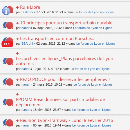
s
u
n
e
e
le
lu
s
s
s
Ru e Libre
n
nt
m
le
a
ré
ult
o
e
pl
o
par
BBArchi
» 17 oct. 2016, 21:21 » dans
Le forum de Lyon en Lignes
g
c
er
n
s
u
n
e
e
le
lu
s
s
s
10 principes pour un transport urbain durable
n
nt
m
le
a
ré
ult
o
e
pl
o
par
nanar
» 07 sept. 2016, 12:42 » dans
Le forum de Lyon en Lignes
g
c
er
n
s
u
n
e
e
le
lu
s
s
s
Les transports en commun Porsche...
n
nt
m
le
a
ré
ult
o
e
pl
o
par
BBArchi
» 02 sept. 2016, 21:12 » dans
Le forum de Lyon en Lignes
g
c
er
n
s
u
n
e
e
le
lu
s
s
s
n
nt
m
le
a
ré
ult
Les archives en lignes_Plans parcellaires de Lyon
o
o
e
pl
g
c
er
n
n
autrefois
s
u
e
e
le
lu
s
s
s
n
par
nanar
» 12 juil. 2016, 01:18 » dans
Le forum de Lyon en Lignes
nt
m
le
ult
a
ré
o
e
pl
er
g
c
n
REZO POUCE pour desservir les périphéries ?
s
u
le
e
e
lu
s
s
m
n
o
par
nanar
» 24 mars 2016, 10:02 » dans
Le forum de Lyon en Lignes
nt
le
a
ré
e
o
n
pl
g
c
s
n
s
u
e
e
s
lu
ult
EPOMM Base données sur parts modales de
o
s
n
nt
a
le
er
n
déplacement
ré
o
g
pl
le
s
c
n
par
nanar
» 18 févr. 2016, 23:57 » dans
Le forum de Lyon en Lignes
e
u
m
ult
e
lu
n
s
e
er
nt
le
o
Réunion Lyon-Tramway - Lundi 8 Février 2016
ré
s
le
pl
n
c
s
m
o
par
nanar
» 05 févr. 2016, 19:44 » dans
Le forum de Lyon en Lignes
u
lu
e
a
e
n