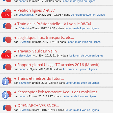
u
e
o
par
nanar
» 11 mai 2017, 20:12 » dans
Le forum de Lyon en Lignes
g
e
er
n
s
s
n
e
nt
le
lu
ré
s
s
Pétition lignes 7 et 37
n
m
le
c
a
ult
o
e
pl
o
par
collectif7et37
» 20 avr. 2017, 17:05 » dans
Le forum de Lyon en Lignes
e
g
er
n
s
u
n
nt
e
le
lu
s
s
s
Train de la Présidentielle... à Lyon le 08/04
n
m
le
a
ré
ult
o
e
pl
o
par
BBArchi
» 02 avr. 2017, 17:57 » dans
Le forum de Lyon en Lignes
g
c
er
n
s
u
n
e
e
le
lu
s
s
s
Logistique, flux, transports, etc...
n
nt
m
le
a
ré
ult
o
e
pl
o
par
BBArchi
» 19 mars 2017, 12:31 » dans
Le forum de Lyon en Lignes
g
c
er
n
s
u
n
e
e
le
lu
s
s
s
Travaux Vaulx En Velin
n
nt
m
le
a
ré
ult
o
e
pl
o
par
alecjcclyon
» 14 févr. 2017, 21:14 » dans
Le forum de Lyon en Lignes
g
c
er
n
s
u
n
e
e
le
lu
s
s
s
Rapport global Usage TC urbains 2016 (Moovit)
n
nt
m
le
a
ré
ult
o
e
pl
o
par
nanar
» 03 janv. 2017, 01:09 » dans
Le forum de Lyon en Lignes
g
c
er
n
s
u
n
e
e
le
lu
s
s
s
Trains et métros du futur...
n
nt
m
le
a
ré
ult
o
e
pl
o
par
BBArchi
» 19 déc. 2016, 22:48 » dans
Le forum de Lyon en Lignes
g
c
er
n
s
u
n
e
e
le
lu
s
s
s
Keoscopie : l'observatoire Keolis des mobilités
n
nt
m
le
a
ré
ult
o
e
pl
o
par
nanar
» 21 nov. 2016, 19:27 » dans
Le forum de Lyon en Lignes
g
c
er
n
s
u
n
e
e
le
lu
s
s
s
OPEN ARCHIVES SNCF...
n
nt
m
le
a
ré
ult
o
e
pl
o
par
BBArchi
» 30 oct. 2016, 18:19 » dans
Le forum de Lyon en Lignes
g
c
er
n