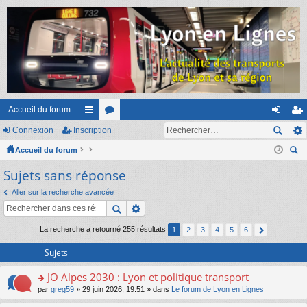
Accueil du forum
Connexion
Inscription
ac
or
on
ns
Accueil du forum
co
u
ne
cri
ec
Sujets sans réponse
ur
m
xi
pti
her
ci
s
on
on
Aller sur la recherche avancée
ch
er
s
La recherche a retourné 255 résultats
1
2
3
4
5
6
Sujets
JO Alpes 2030 : Lyon et politique transport
o
par
greg59
» 29 juin 2026, 19:51 » dans
Le forum de Lyon en Lignes
n