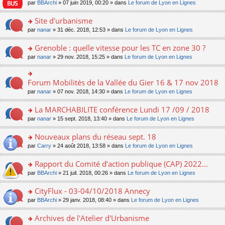
e
pl
o
par
BBArchi
» 07 juin 2019, 00:20 » dans
Le forum de Lyon en Lignes
e
g
er
n
s
u
n
nt
e
le
lu
s
s
s
Site d'urbanisme
n
m
le
a
ré
ult
o
e
pl
o
par
nanar
» 31 déc. 2018, 12:53 » dans
Le forum de Lyon en Lignes
g
c
er
n
s
u
n
e
e
le
lu
s
s
s
Grenoble : quelle vitesse pour les TC en zone 30 ?
n
nt
m
le
a
ré
ult
o
e
pl
o
par
nanar
» 29 nov. 2018, 15:25 » dans
Le forum de Lyon en Lignes
g
c
er
n
s
u
n
e
e
le
lu
s
s
s
n
nt
m
le
a
ré
ult
Forum Mobilités de la Vallée du Gier 16 & 17 nov 2018
o
o
e
pl
g
c
er
n
n
s
u
par
nanar
» 07 nov. 2018, 14:30 » dans
Le forum de Lyon en Lignes
e
e
le
lu
s
s
s
n
nt
m
le
ult
a
ré
La MARCHABILITE conférence Lundi 17 /09 / 2018
o
e
pl
er
g
c
n
s
u
o
par
nanar
» 15 sept. 2018, 13:40 » dans
Le forum de Lyon en Lignes
le
e
e
lu
s
s
n
m
n
nt
le
a
ré
s
e
Nouveaux plans du réseau sept. 18
o
pl
g
c
ult
s
n
u
o
par
Carry
» 24 août 2018, 13:58 » dans
Le forum de Lyon en Lignes
e
e
er
s
lu
s
n
n
nt
le
a
le
ré
s
Rapport du Comité d’action publique (CAP) 2022...
o
m
g
pl
c
ult
n
e
e
u
o
par
BBArchi
» 21 juil. 2018, 00:26 » dans
Le forum de Lyon en Lignes
e
er
lu
s
n
s
n
nt
le
le
s
o
ré
s
CityFlux - 03-04/10/2018 Annecy
m
pl
a
n
c
ult
e
u
o
par
BBArchi
» 29 janv. 2018, 08:40 » dans
Le forum de Lyon en Lignes
g
lu
e
er
s
s
n
e
le
nt
le
s
ré
s
Archives de l'Atelier d'Urbanisme
n
pl
m
a
c
ult
o