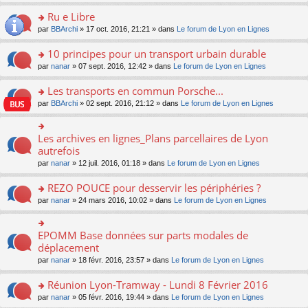
s
u
n
e
e
le
lu
s
s
s
Ru e Libre
n
nt
m
le
a
ré
ult
o
e
pl
o
par
BBArchi
» 17 oct. 2016, 21:21 » dans
Le forum de Lyon en Lignes
g
c
er
n
s
u
n
e
e
le
lu
s
s
s
10 principes pour un transport urbain durable
n
nt
m
le
a
ré
ult
o
e
pl
o
par
nanar
» 07 sept. 2016, 12:42 » dans
Le forum de Lyon en Lignes
g
c
er
n
s
u
n
e
e
le
lu
s
s
s
Les transports en commun Porsche...
n
nt
m
le
a
ré
ult
o
e
pl
o
par
BBArchi
» 02 sept. 2016, 21:12 » dans
Le forum de Lyon en Lignes
g
c
er
n
s
u
n
e
e
le
lu
s
s
s
n
nt
m
le
a
ré
ult
Les archives en lignes_Plans parcellaires de Lyon
o
o
e
pl
g
c
er
n
n
autrefois
s
u
e
e
le
lu
s
s
s
n
par
nanar
» 12 juil. 2016, 01:18 » dans
Le forum de Lyon en Lignes
nt
m
le
ult
a
ré
o
e
pl
er
g
c
n
REZO POUCE pour desservir les périphéries ?
s
u
le
e
e
lu
s
s
m
n
o
par
nanar
» 24 mars 2016, 10:02 » dans
Le forum de Lyon en Lignes
nt
le
a
ré
e
o
n
pl
g
c
s
n
s
u
e
e
s
lu
ult
EPOMM Base données sur parts modales de
o
s
n
nt
a
le
er
n
déplacement
ré
o
g
pl
le
s
c
n
par
nanar
» 18 févr. 2016, 23:57 » dans
Le forum de Lyon en Lignes
e
u
m
ult
e
lu
n
s
e
er
nt
le
o
Réunion Lyon-Tramway - Lundi 8 Février 2016
ré
s
le
pl
n
c
s
m
o
par
nanar
» 05 févr. 2016, 19:44 » dans
Le forum de Lyon en Lignes
u
lu
e
a
e
n