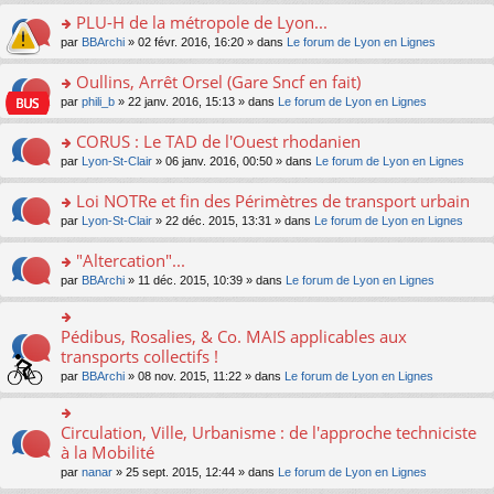
s
le
nt
g
s
s
PLU-H de la métropole de Lyon...
ré
pl
e
s
ult
c
u
n
o
par
BBArchi
» 02 févr. 2016, 16:20 » dans
Le forum de Lyon en Lignes
a
er
e
s
o
n
g
le
nt
ré
n
s
Oullins, Arrêt Orsel (Gare Sncf en fait)
e
m
c
lu
ult
n
e
o
par
phili_b
» 22 janv. 2016, 15:13 » dans
Le forum de Lyon en Lignes
e
le
er
o
s
n
nt
pl
le
n
s
s
CORUS : Le TAD de l'Ouest rhodanien
u
m
lu
a
ult
s
e
o
par
Lyon-St-Clair
» 06 janv. 2016, 00:50 » dans
Le forum de Lyon en Lignes
le
g
er
ré
s
n
pl
e
le
c
s
s
u
Loi NOTRe et fin des Périmètres de transport urbain
n
m
e
a
ult
s
o
e
o
par
Lyon-St-Clair
» 22 déc. 2015, 13:31 » dans
Le forum de Lyon en Lignes
nt
g
er
ré
n
s
n
e
le
c
lu
s
s
"Altercation"...
n
m
e
le
a
ult
o
e
nt
pl
o
par
BBArchi
» 11 déc. 2015, 10:39 » dans
Le forum de Lyon en Lignes
g
er
n
s
u
n
e
le
lu
s
s
s
n
m
le
a
ré
ult
Pédibus, Rosalies, & Co. MAIS applicables aux
o
o
e
pl
g
c
er
n
n
transports collectifs !
s
u
e
e
le
lu
s
s
s
n
par
BBArchi
» 08 nov. 2015, 11:22 » dans
Le forum de Lyon en Lignes
nt
m
le
ult
a
ré
o
e
pl
er
g
c
n
s
u
le
e
e
lu
Circulation, Ville, Urbanisme : de l'approche techniciste
s
o
s
m
n
nt
le
a
n
à la Mobilité
ré
e
o
pl
g
s
c
s
n
par
nanar
» 25 sept. 2015, 12:44 » dans
Le forum de Lyon en Lignes
u
e
ult
e
s
lu
s