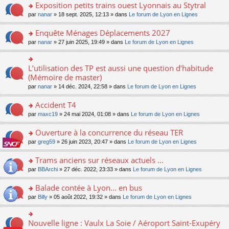
s
Exposition petits trains ouest Lyonnais au Stytral
ult
o
par
nanar
» 18 sept. 2025, 12:13 » dans
Le forum de Lyon en Lignes
er
n
le
s
Enquête Ménages Déplacements 2027
m
ult
e
o
par
nanar
» 27 juin 2025, 19:49 » dans
Le forum de Lyon en Lignes
er
s
n
le
s
s
m
a
ult
L’utilisation des TP est aussi une question d’habitude
o
e
g
er
n
(Mémoire de master)
s
e
le
s
s
n
par
nanar
» 14 déc. 2024, 22:58 » dans
Le forum de Lyon en Lignes
m
ult
a
o
e
er
g
n
Accident T4
s
le
e
lu
s
m
n
o
par
maxc19
» 24 mai 2024, 01:08 » dans
Le forum de Lyon en Lignes
le
a
e
o
n
pl
g
s
n
s
Ouverture à la concurrence du réseau TER
u
e
s
lu
ult
s
n
o
par
greg59
» 26 juin 2023, 20:47 » dans
Le forum de Lyon en Lignes
a
le
er
ré
o
n
g
pl
le
c
n
s
Trams anciens sur réseaux actuels ...
e
u
m
e
lu
ult
n
s
e
o
par
BBArchi
» 27 déc. 2022, 23:33 » dans
Le forum de Lyon en Lignes
nt
le
er
o
ré
s
n
pl
le
n
c
s
s
Balade contée à Lyon... en bus
u
m
lu
e
a
ult
s
e
o
par
Billy
» 05 août 2022, 19:32 » dans
Le forum de Lyon en Lignes
le
nt
g
er
ré
s
n
pl
e
le
c
s
s
u
n
m
e
a
ult
s
Nouvelle ligne : Vaulx La Soie / Aéroport Saint-Exupéry
o
o
e
nt
g
er
ré