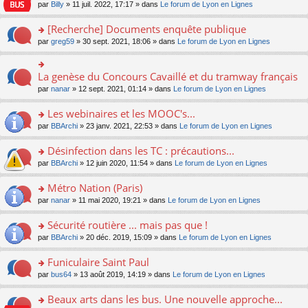
n
n
s
par
Billy
» 11 juil. 2022, 17:17 » dans
Le forum de Lyon en Lignes
e
le
c
lu
s
s
n
m
e
le
ult
a
[Recherche] Documents enquête publique
o
e
nt
pl
er
g
n
s
u
o
par
greg59
» 30 sept. 2021, 18:06 » dans
Le forum de Lyon en Lignes
le
e
lu
s
s
n
m
n
le
a
ré
s
e
o
pl
g
c
ult
s
La genèse du Concours Cavaillé et du tramway français
n
o
u
e
e
er
s
lu
n
s
par
nanar
» 12 sept. 2021, 01:14 » dans
Le forum de Lyon en Lignes
n
nt
le
a
le
s
ré
o
m
g
pl
ult
c
Les webinaires et les MOOC's...
n
e
e
u
er
e
lu
s
n
s
o
par
BBArchi
» 23 janv. 2021, 22:53 » dans
Le forum de Lyon en Lignes
le
nt
le
s
o
ré
n
m
pl
a
n
c
s
e
Désinfection dans les TC : précautions...
u
g
lu
e
ult
s
s
o
par
BBArchi
» 12 juin 2020, 11:54 » dans
Le forum de Lyon en Lignes
e
le
nt
er
s
ré
n
n
pl
le
a
c
s
Métro Nation (Paris)
o
u
m
g
e
ult
n
s
e
e
o
par
nanar
» 11 mai 2020, 19:21 » dans
Le forum de Lyon en Lignes
nt
er
lu
ré
s
n
n
le
le
c
s
o
s
Sécurité routière ... mais pas que !
m
pl
e
a
n
ult
e
u
o
par
BBArchi
» 20 déc. 2019, 15:09 » dans
Le forum de Lyon en Lignes
nt
g
lu
er
s
s
n
e
le
le
s
ré
s
Funiculaire Saint Paul
n
pl
m
a
c
ult
o
u
e
o
par
bus64
» 13 août 2019, 14:19 » dans
Le forum de Lyon en Lignes
g
e
er
n
s
s
n
e
nt
le
lu
ré
s
s
Beaux arts dans les bus. Une nouvelle approche...
n
m
le
c
a
ult
o