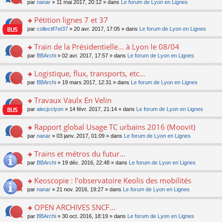
u
e
o
par
nanar
» 11 mai 2017, 20:12 » dans
Le forum de Lyon en Lignes
g
e
er
n
s
s
n
e
nt
le
lu
ré
s
s
Pétition lignes 7 et 37
n
m
le
c
a
ult
o
e
pl
o
par
collectif7et37
» 20 avr. 2017, 17:05 » dans
Le forum de Lyon en Lignes
e
g
er
n
s
u
n
nt
e
le
lu
s
s
s
Train de la Présidentielle... à Lyon le 08/04
n
m
le
a
ré
ult
o
e
pl
o
par
BBArchi
» 02 avr. 2017, 17:57 » dans
Le forum de Lyon en Lignes
g
c
er
n
s
u
n
e
e
le
lu
s
s
s
Logistique, flux, transports, etc...
n
nt
m
le
a
ré
ult
o
e
pl
o
par
BBArchi
» 19 mars 2017, 12:31 » dans
Le forum de Lyon en Lignes
g
c
er
n
s
u
n
e
e
le
lu
s
s
s
Travaux Vaulx En Velin
n
nt
m
le
a
ré
ult
o
e
pl
o
par
alecjcclyon
» 14 févr. 2017, 21:14 » dans
Le forum de Lyon en Lignes
g
c
er
n
s
u
n
e
e
le
lu
s
s
s
Rapport global Usage TC urbains 2016 (Moovit)
n
nt
m
le
a
ré
ult
o
e
pl
o
par
nanar
» 03 janv. 2017, 01:09 » dans
Le forum de Lyon en Lignes
g
c
er
n
s
u
n
e
e
le
lu
s
s
s
Trains et métros du futur...
n
nt
m
le
a
ré
ult
o
e
pl
o
par
BBArchi
» 19 déc. 2016, 22:48 » dans
Le forum de Lyon en Lignes
g
c
er
n
s
u
n
e
e
le
lu
s
s
s
Keoscopie : l'observatoire Keolis des mobilités
n
nt
m
le
a
ré
ult
o
e
pl
o
par
nanar
» 21 nov. 2016, 19:27 » dans
Le forum de Lyon en Lignes
g
c
er
n
s
u
n
e
e
le
lu
s
s
s
OPEN ARCHIVES SNCF...
n
nt
m
le
a
ré
ult
o
e
pl
o
par
BBArchi
» 30 oct. 2016, 18:19 » dans
Le forum de Lyon en Lignes
g
c
er
n