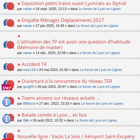
s
Exposition petits trains ouest Lyonnais au Stytral
ult
o
par
nanar
» 18 sept. 2025, 12:13 » dans
Le forum de Lyon en Lignes
er
n
le
s
Enquête Ménages Déplacements 2027
m
ult
e
o
par
nanar
» 27 juin 2025, 19:49 » dans
Le forum de Lyon en Lignes
er
s
n
le
s
s
m
a
ult
L’utilisation des TP est aussi une question d’habitude
o
e
g
er
n
(Mémoire de master)
s
e
le
s
s
n
par
nanar
» 14 déc. 2024, 22:58 » dans
Le forum de Lyon en Lignes
m
ult
a
o
e
er
g
n
Accident T4
s
le
e
lu
s
m
n
o
par
maxc19
» 24 mai 2024, 01:08 » dans
Le forum de Lyon en Lignes
le
a
e
o
n
pl
g
s
n
s
Ouverture à la concurrence du réseau TER
u
e
s
lu
ult
s
n
o
par
greg59
» 26 juin 2023, 20:47 » dans
Le forum de Lyon en Lignes
a
le
er
ré
o
n
g
pl
le
c
n
s
Trams anciens sur réseaux actuels ...
e
u
m
e
lu
ult
n
s
e
o
par
BBArchi
» 27 déc. 2022, 23:33 » dans
Le forum de Lyon en Lignes
nt
le
er
o
ré
s
n
pl
le
n
c
s
s
Balade contée à Lyon... en bus
u
m
lu
e
a
ult
s
e
o
par
Billy
» 05 août 2022, 19:32 » dans
Le forum de Lyon en Lignes
le
nt
g
er
ré
s
n
pl
e
le
c
s
s
u
n
m
e
a
ult
s
Nouvelle ligne : Vaulx La Soie / Aéroport Saint-Exupéry
o
o
e
nt
g
er
ré