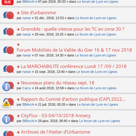
e
pl
o
par
BBArchi
» 07 juin 2019, 00:20 » dans
Le forum de Lyon en Lignes
e
g
er
n
s
u
n
nt
e
le
lu
s
s
s
Site d'urbanisme
n
m
le
a
ré
ult
o
e
pl
o
par
nanar
» 31 déc. 2018, 12:53 » dans
Le forum de Lyon en Lignes
g
c
er
n
s
u
n
e
e
le
lu
s
s
s
Grenoble : quelle vitesse pour les TC en zone 30 ?
n
nt
m
le
a
ré
ult
o
e
pl
o
par
nanar
» 29 nov. 2018, 15:25 » dans
Le forum de Lyon en Lignes
g
c
er
n
s
u
n
e
e
le
lu
s
s
s
n
nt
m
le
a
ré
ult
Forum Mobilités de la Vallée du Gier 16 & 17 nov 2018
o
o
e
pl
g
c
er
n
n
s
u
par
nanar
» 07 nov. 2018, 14:30 » dans
Le forum de Lyon en Lignes
e
e
le
lu
s
s
s
n
nt
m
le
ult
a
ré
La MARCHABILITE conférence Lundi 17 /09 / 2018
o
e
pl
er
g
c
n
s
u
o
par
nanar
» 15 sept. 2018, 13:40 » dans
Le forum de Lyon en Lignes
le
e
e
lu
s
s
n
m
n
nt
le
a
ré
s
e
Nouveaux plans du réseau sept. 18
o
pl
g
c
ult
s
n
u
o
par
Carry
» 24 août 2018, 13:58 » dans
Le forum de Lyon en Lignes
e
e
er
s
lu
s
n
n
nt
le
a
le
ré
s
Rapport du Comité d’action publique (CAP) 2022...
o
m
g
pl
c
ult
n
e
e
u
o
par
BBArchi
» 21 juil. 2018, 00:26 » dans
Le forum de Lyon en Lignes
e
er
lu
s
n
s
n
nt
le
le
s
o
ré
s
CityFlux - 03-04/10/2018 Annecy
m
pl
a
n
c
ult
e
u
o
par
BBArchi
» 29 janv. 2018, 08:40 » dans
Le forum de Lyon en Lignes
g
lu
e
er
s
s
n
e
le
nt
le
s
ré
s
Archives de l'Atelier d'Urbanisme
n
pl
m
a
c
ult
o