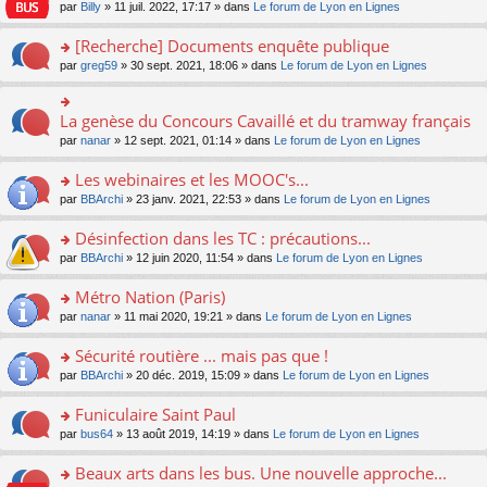
n
n
s
par
Billy
» 11 juil. 2022, 17:17 » dans
Le forum de Lyon en Lignes
e
le
c
lu
s
s
n
m
e
le
ult
a
[Recherche] Documents enquête publique
o
e
nt
pl
er
g
n
s
u
o
par
greg59
» 30 sept. 2021, 18:06 » dans
Le forum de Lyon en Lignes
le
e
lu
s
s
n
m
n
le
a
ré
s
e
o
pl
g
c
ult
s
La genèse du Concours Cavaillé et du tramway français
n
o
u
e
e
er
s
lu
n
s
par
nanar
» 12 sept. 2021, 01:14 » dans
Le forum de Lyon en Lignes
n
nt
le
a
le
s
ré
o
m
g
pl
ult
c
Les webinaires et les MOOC's...
n
e
e
u
er
e
lu
s
n
s
o
par
BBArchi
» 23 janv. 2021, 22:53 » dans
Le forum de Lyon en Lignes
le
nt
le
s
o
ré
n
m
pl
a
n
c
s
e
Désinfection dans les TC : précautions...
u
g
lu
e
ult
s
s
o
par
BBArchi
» 12 juin 2020, 11:54 » dans
Le forum de Lyon en Lignes
e
le
nt
er
s
ré
n
n
pl
le
a
c
s
Métro Nation (Paris)
o
u
m
g
e
ult
n
s
e
e
o
par
nanar
» 11 mai 2020, 19:21 » dans
Le forum de Lyon en Lignes
nt
er
lu
ré
s
n
n
le
le
c
s
o
s
Sécurité routière ... mais pas que !
m
pl
e
a
n
ult
e
u
o
par
BBArchi
» 20 déc. 2019, 15:09 » dans
Le forum de Lyon en Lignes
nt
g
lu
er
s
s
n
e
le
le
s
ré
s
Funiculaire Saint Paul
n
pl
m
a
c
ult
o
u
e
o
par
bus64
» 13 août 2019, 14:19 » dans
Le forum de Lyon en Lignes
g
e
er
n
s
s
n
e
nt
le
lu
ré
s
s
Beaux arts dans les bus. Une nouvelle approche...
n
m
le
c
a
ult
o