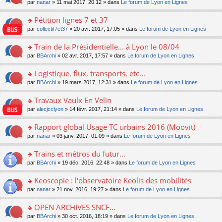
u
e
o
par
nanar
» 11 mai 2017, 20:12 » dans
Le forum de Lyon en Lignes
g
e
er
n
s
s
n
e
nt
le
lu
ré
s
s
Pétition lignes 7 et 37
n
m
le
c
a
ult
o
e
pl
o
par
collectif7et37
» 20 avr. 2017, 17:05 » dans
Le forum de Lyon en Lignes
e
g
er
n
s
u
n
nt
e
le
lu
s
s
s
Train de la Présidentielle... à Lyon le 08/04
n
m
le
a
ré
ult
o
e
pl
o
par
BBArchi
» 02 avr. 2017, 17:57 » dans
Le forum de Lyon en Lignes
g
c
er
n
s
u
n
e
e
le
lu
s
s
s
Logistique, flux, transports, etc...
n
nt
m
le
a
ré
ult
o
e
pl
o
par
BBArchi
» 19 mars 2017, 12:31 » dans
Le forum de Lyon en Lignes
g
c
er
n
s
u
n
e
e
le
lu
s
s
s
Travaux Vaulx En Velin
n
nt
m
le
a
ré
ult
o
e
pl
o
par
alecjcclyon
» 14 févr. 2017, 21:14 » dans
Le forum de Lyon en Lignes
g
c
er
n
s
u
n
e
e
le
lu
s
s
s
Rapport global Usage TC urbains 2016 (Moovit)
n
nt
m
le
a
ré
ult
o
e
pl
o
par
nanar
» 03 janv. 2017, 01:09 » dans
Le forum de Lyon en Lignes
g
c
er
n
s
u
n
e
e
le
lu
s
s
s
Trains et métros du futur...
n
nt
m
le
a
ré
ult
o
e
pl
o
par
BBArchi
» 19 déc. 2016, 22:48 » dans
Le forum de Lyon en Lignes
g
c
er
n
s
u
n
e
e
le
lu
s
s
s
Keoscopie : l'observatoire Keolis des mobilités
n
nt
m
le
a
ré
ult
o
e
pl
o
par
nanar
» 21 nov. 2016, 19:27 » dans
Le forum de Lyon en Lignes
g
c
er
n
s
u
n
e
e
le
lu
s
s
s
OPEN ARCHIVES SNCF...
n
nt
m
le
a
ré
ult
o
e
pl
o
par
BBArchi
» 30 oct. 2016, 18:19 » dans
Le forum de Lyon en Lignes
g
c
er
n