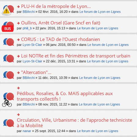
s
le
nt
g
s
s
PLU-H de la métropole de Lyon...
ré
pl
e
s
ult
c
u
n
o
par
BBArchi
» 02 févr. 2016, 16:20 » dans
Le forum de Lyon en Lignes
a
er
e
s
o
n
g
le
nt
ré
n
s
Oullins, Arrêt Orsel (Gare Sncf en fait)
e
m
c
lu
ult
n
e
o
par
phili_b
» 22 janv. 2016, 15:13 » dans
Le forum de Lyon en Lignes
e
le
er
o
s
n
nt
pl
le
n
s
s
CORUS : Le TAD de l'Ouest rhodanien
u
m
lu
a
ult
s
e
o
par
Lyon-St-Clair
» 06 janv. 2016, 00:50 » dans
Le forum de Lyon en Lignes
le
g
er
ré
s
n
pl
e
le
c
s
s
u
Loi NOTRe et fin des Périmètres de transport urbain
n
m
e
a
ult
s
o
e
o
par
Lyon-St-Clair
» 22 déc. 2015, 13:31 » dans
Le forum de Lyon en Lignes
nt
g
er
ré
n
s
n
e
le
c
lu
s
s
"Altercation"...
n
m
e
le
a
ult
o
e
nt
pl
o
par
BBArchi
» 11 déc. 2015, 10:39 » dans
Le forum de Lyon en Lignes
g
er
n
s
u
n
e
le
lu
s
s
s
n
m
le
a
ré
ult
Pédibus, Rosalies, & Co. MAIS applicables aux
o
o
e
pl
g
c
er
n
n
transports collectifs !
s
u
e
e
le
lu
s
s
s
n
par
BBArchi
» 08 nov. 2015, 11:22 » dans
Le forum de Lyon en Lignes
nt
m
le
ult
a
ré
o
e
pl
er
g
c
n
s
u
le
e
e
lu
Circulation, Ville, Urbanisme : de l'approche techniciste
s
o
s
m
n
nt
le
a
n
à la Mobilité
ré
e
o
pl
g
s
c
s
n
par
nanar
» 25 sept. 2015, 12:44 » dans
Le forum de Lyon en Lignes
u
e
ult
e
s
lu
s