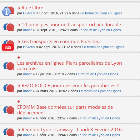
s
u
n
e
e
le
lu
s
s
s
Ru e Libre
n
nt
m
le
a
ré
ult
o
e
pl
o
par
BBArchi
» 17 oct. 2016, 21:21 » dans
Le forum de Lyon en Lignes
g
c
er
n
s
u
n
e
e
le
lu
s
s
s
10 principes pour un transport urbain durable
n
nt
m
le
a
ré
ult
o
e
pl
o
par
nanar
» 07 sept. 2016, 12:42 » dans
Le forum de Lyon en Lignes
g
c
er
n
s
u
n
e
e
le
lu
s
s
s
Les transports en commun Porsche...
n
nt
m
le
a
ré
ult
o
e
pl
o
par
BBArchi
» 02 sept. 2016, 21:12 » dans
Le forum de Lyon en Lignes
g
c
er
n
s
u
n
e
e
le
lu
s
s
s
n
nt
m
le
a
ré
ult
Les archives en lignes_Plans parcellaires de Lyon
o
o
e
pl
g
c
er
n
n
autrefois
s
u
e
e
le
lu
s
s
s
n
par
nanar
» 12 juil. 2016, 01:18 » dans
Le forum de Lyon en Lignes
nt
m
le
ult
a
ré
o
e
pl
er
g
c
n
REZO POUCE pour desservir les périphéries ?
s
u
le
e
e
lu
s
s
m
n
o
par
nanar
» 24 mars 2016, 10:02 » dans
Le forum de Lyon en Lignes
nt
le
a
ré
e
o
n
pl
g
c
s
n
s
u
e
e
s
lu
ult
EPOMM Base données sur parts modales de
o
s
n
nt
a
le
er
n
déplacement
ré
o
g
pl
le
s
c
n
par
nanar
» 18 févr. 2016, 23:57 » dans
Le forum de Lyon en Lignes
e
u
m
ult
e
lu
n
s
e
er
nt
le
o
Réunion Lyon-Tramway - Lundi 8 Février 2016
ré
s
le
pl
n
c
s
m
o
par
nanar
» 05 févr. 2016, 19:44 » dans
Le forum de Lyon en Lignes
u
lu
e
a
e
n