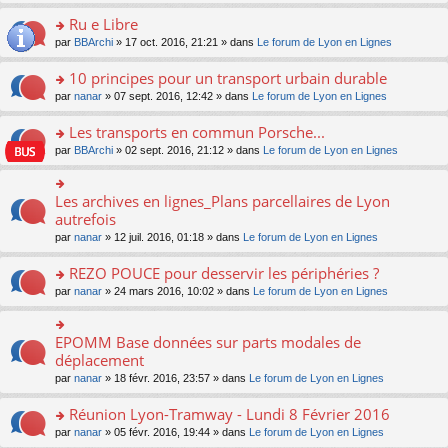
s
u
n
e
e
le
lu
s
s
s
Ru e Libre
n
nt
m
le
a
ré
ult
o
e
pl
o
par
BBArchi
» 17 oct. 2016, 21:21 » dans
Le forum de Lyon en Lignes
g
c
er
n
s
u
n
e
e
le
lu
s
s
s
10 principes pour un transport urbain durable
n
nt
m
le
a
ré
ult
o
e
pl
o
par
nanar
» 07 sept. 2016, 12:42 » dans
Le forum de Lyon en Lignes
g
c
er
n
s
u
n
e
e
le
lu
s
s
s
Les transports en commun Porsche...
n
nt
m
le
a
ré
ult
o
e
pl
o
par
BBArchi
» 02 sept. 2016, 21:12 » dans
Le forum de Lyon en Lignes
g
c
er
n
s
u
n
e
e
le
lu
s
s
s
n
nt
m
le
a
ré
ult
Les archives en lignes_Plans parcellaires de Lyon
o
o
e
pl
g
c
er
n
n
autrefois
s
u
e
e
le
lu
s
s
s
n
par
nanar
» 12 juil. 2016, 01:18 » dans
Le forum de Lyon en Lignes
nt
m
le
ult
a
ré
o
e
pl
er
g
c
n
REZO POUCE pour desservir les périphéries ?
s
u
le
e
e
lu
s
s
m
n
o
par
nanar
» 24 mars 2016, 10:02 » dans
Le forum de Lyon en Lignes
nt
le
a
ré
e
o
n
pl
g
c
s
n
s
u
e
e
s
lu
ult
EPOMM Base données sur parts modales de
o
s
n
nt
a
le
er
n
déplacement
ré
o
g
pl
le
s
c
n
par
nanar
» 18 févr. 2016, 23:57 » dans
Le forum de Lyon en Lignes
e
u
m
ult
e
lu
n
s
e
er
nt
le
o
Réunion Lyon-Tramway - Lundi 8 Février 2016
ré
s
le
pl
n
c
s
m
o
par
nanar
» 05 févr. 2016, 19:44 » dans
Le forum de Lyon en Lignes
u
lu
e
a
e
n