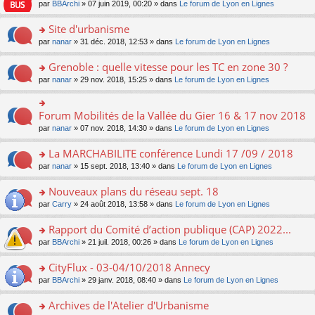
e
pl
o
par
BBArchi
» 07 juin 2019, 00:20 » dans
Le forum de Lyon en Lignes
e
g
er
n
s
u
n
nt
e
le
lu
s
s
s
Site d'urbanisme
n
m
le
a
ré
ult
o
e
pl
o
par
nanar
» 31 déc. 2018, 12:53 » dans
Le forum de Lyon en Lignes
g
c
er
n
s
u
n
e
e
le
lu
s
s
s
Grenoble : quelle vitesse pour les TC en zone 30 ?
n
nt
m
le
a
ré
ult
o
e
pl
o
par
nanar
» 29 nov. 2018, 15:25 » dans
Le forum de Lyon en Lignes
g
c
er
n
s
u
n
e
e
le
lu
s
s
s
n
nt
m
le
a
ré
ult
Forum Mobilités de la Vallée du Gier 16 & 17 nov 2018
o
o
e
pl
g
c
er
n
n
s
u
par
nanar
» 07 nov. 2018, 14:30 » dans
Le forum de Lyon en Lignes
e
e
le
lu
s
s
s
n
nt
m
le
ult
a
ré
La MARCHABILITE conférence Lundi 17 /09 / 2018
o
e
pl
er
g
c
n
s
u
o
par
nanar
» 15 sept. 2018, 13:40 » dans
Le forum de Lyon en Lignes
le
e
e
lu
s
s
n
m
n
nt
le
a
ré
s
e
Nouveaux plans du réseau sept. 18
o
pl
g
c
ult
s
n
u
o
par
Carry
» 24 août 2018, 13:58 » dans
Le forum de Lyon en Lignes
e
e
er
s
lu
s
n
n
nt
le
a
le
ré
s
Rapport du Comité d’action publique (CAP) 2022...
o
m
g
pl
c
ult
n
e
e
u
o
par
BBArchi
» 21 juil. 2018, 00:26 » dans
Le forum de Lyon en Lignes
e
er
lu
s
n
s
n
nt
le
le
s
o
ré
s
CityFlux - 03-04/10/2018 Annecy
m
pl
a
n
c
ult
e
u
o
par
BBArchi
» 29 janv. 2018, 08:40 » dans
Le forum de Lyon en Lignes
g
lu
e
er
s
s
n
e
le
nt
le
s
ré
s
Archives de l'Atelier d'Urbanisme
n
pl
m
a
c
ult
o