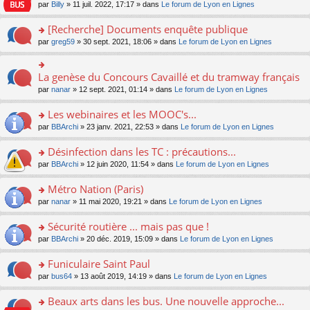
n
n
s
par
Billy
» 11 juil. 2022, 17:17 » dans
Le forum de Lyon en Lignes
e
le
c
lu
s
s
n
m
e
le
ult
a
[Recherche] Documents enquête publique
o
e
nt
pl
er
g
n
s
u
o
par
greg59
» 30 sept. 2021, 18:06 » dans
Le forum de Lyon en Lignes
le
e
lu
s
s
n
m
n
le
a
ré
s
e
o
pl
g
c
ult
s
La genèse du Concours Cavaillé et du tramway français
n
o
u
e
e
er
s
lu
n
s
par
nanar
» 12 sept. 2021, 01:14 » dans
Le forum de Lyon en Lignes
n
nt
le
a
le
s
ré
o
m
g
pl
ult
c
Les webinaires et les MOOC's...
n
e
e
u
er
e
lu
s
n
s
o
par
BBArchi
» 23 janv. 2021, 22:53 » dans
Le forum de Lyon en Lignes
le
nt
le
s
o
ré
n
m
pl
a
n
c
s
e
Désinfection dans les TC : précautions...
u
g
lu
e
ult
s
s
o
par
BBArchi
» 12 juin 2020, 11:54 » dans
Le forum de Lyon en Lignes
e
le
nt
er
s
ré
n
n
pl
le
a
c
s
Métro Nation (Paris)
o
u
m
g
e
ult
n
s
e
e
o
par
nanar
» 11 mai 2020, 19:21 » dans
Le forum de Lyon en Lignes
nt
er
lu
ré
s
n
n
le
le
c
s
o
s
Sécurité routière ... mais pas que !
m
pl
e
a
n
ult
e
u
o
par
BBArchi
» 20 déc. 2019, 15:09 » dans
Le forum de Lyon en Lignes
nt
g
lu
er
s
s
n
e
le
le
s
ré
s
Funiculaire Saint Paul
n
pl
m
a
c
ult
o
u
e
o
par
bus64
» 13 août 2019, 14:19 » dans
Le forum de Lyon en Lignes
g
e
er
n
s
s
n
e
nt
le
lu
ré
s
s
Beaux arts dans les bus. Une nouvelle approche...
n
m
le
c
a
ult
o