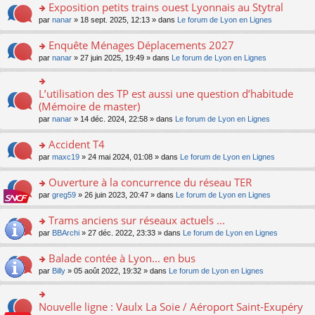
s
Exposition petits trains ouest Lyonnais au Stytral
ult
o
par
nanar
» 18 sept. 2025, 12:13 » dans
Le forum de Lyon en Lignes
er
n
le
s
Enquête Ménages Déplacements 2027
m
ult
e
o
par
nanar
» 27 juin 2025, 19:49 » dans
Le forum de Lyon en Lignes
er
s
n
le
s
s
m
a
ult
L’utilisation des TP est aussi une question d’habitude
o
e
g
er
n
(Mémoire de master)
s
e
le
s
s
n
par
nanar
» 14 déc. 2024, 22:58 » dans
Le forum de Lyon en Lignes
m
ult
a
o
e
er
g
n
Accident T4
s
le
e
lu
s
m
n
o
par
maxc19
» 24 mai 2024, 01:08 » dans
Le forum de Lyon en Lignes
le
a
e
o
n
pl
g
s
n
s
Ouverture à la concurrence du réseau TER
u
e
s
lu
ult
s
n
o
par
greg59
» 26 juin 2023, 20:47 » dans
Le forum de Lyon en Lignes
a
le
er
ré
o
n
g
pl
le
c
n
s
Trams anciens sur réseaux actuels ...
e
u
m
e
lu
ult
n
s
e
o
par
BBArchi
» 27 déc. 2022, 23:33 » dans
Le forum de Lyon en Lignes
nt
le
er
o
ré
s
n
pl
le
n
c
s
s
Balade contée à Lyon... en bus
u
m
lu
e
a
ult
s
e
o
par
Billy
» 05 août 2022, 19:32 » dans
Le forum de Lyon en Lignes
le
nt
g
er
ré
s
n
pl
e
le
c
s
s
u
n
m
e
a
ult
s
Nouvelle ligne : Vaulx La Soie / Aéroport Saint-Exupéry
o
o
e
nt
g
er
ré