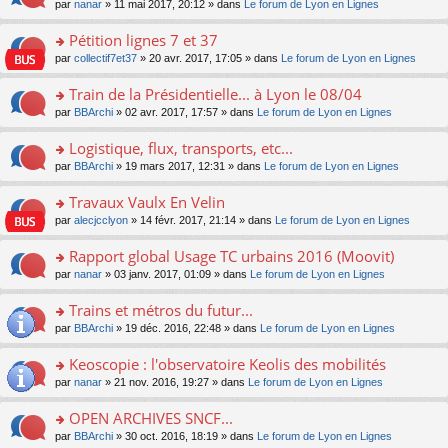
u
e
o
par
nanar
» 11 mai 2017, 20:12 » dans
Le forum de Lyon en Lignes
g
e
er
n
s
s
n
e
nt
le
lu
ré
s
s
Pétition lignes 7 et 37
n
m
le
c
a
ult
o
e
pl
o
par
collectif7et37
» 20 avr. 2017, 17:05 » dans
Le forum de Lyon en Lignes
e
g
er
n
s
u
n
nt
e
le
lu
s
s
s
Train de la Présidentielle... à Lyon le 08/04
n
m
le
a
ré
ult
o
e
pl
o
par
BBArchi
» 02 avr. 2017, 17:57 » dans
Le forum de Lyon en Lignes
g
c
er
n
s
u
n
e
e
le
lu
s
s
s
Logistique, flux, transports, etc...
n
nt
m
le
a
ré
ult
o
e
pl
o
par
BBArchi
» 19 mars 2017, 12:31 » dans
Le forum de Lyon en Lignes
g
c
er
n
s
u
n
e
e
le
lu
s
s
s
Travaux Vaulx En Velin
n
nt
m
le
a
ré
ult
o
e
pl
o
par
alecjcclyon
» 14 févr. 2017, 21:14 » dans
Le forum de Lyon en Lignes
g
c
er
n
s
u
n
e
e
le
lu
s
s
s
Rapport global Usage TC urbains 2016 (Moovit)
n
nt
m
le
a
ré
ult
o
e
pl
o
par
nanar
» 03 janv. 2017, 01:09 » dans
Le forum de Lyon en Lignes
g
c
er
n
s
u
n
e
e
le
lu
s
s
s
Trains et métros du futur...
n
nt
m
le
a
ré
ult
o
e
pl
o
par
BBArchi
» 19 déc. 2016, 22:48 » dans
Le forum de Lyon en Lignes
g
c
er
n
s
u
n
e
e
le
lu
s
s
s
Keoscopie : l'observatoire Keolis des mobilités
n
nt
m
le
a
ré
ult
o
e
pl
o
par
nanar
» 21 nov. 2016, 19:27 » dans
Le forum de Lyon en Lignes
g
c
er
n
s
u
n
e
e
le
lu
s
s
s
OPEN ARCHIVES SNCF...
n
nt
m
le
a
ré
ult
o
e
pl
o
par
BBArchi
» 30 oct. 2016, 18:19 » dans
Le forum de Lyon en Lignes
g
c
er
n