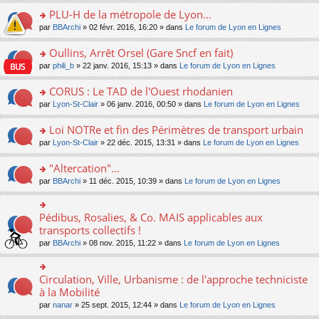
s
le
nt
g
s
s
PLU-H de la métropole de Lyon...
ré
pl
e
s
ult
c
u
n
o
par
BBArchi
» 02 févr. 2016, 16:20 » dans
Le forum de Lyon en Lignes
a
er
e
s
o
n
g
le
nt
ré
n
s
Oullins, Arrêt Orsel (Gare Sncf en fait)
e
m
c
lu
ult
n
e
o
par
phili_b
» 22 janv. 2016, 15:13 » dans
Le forum de Lyon en Lignes
e
le
er
o
s
n
nt
pl
le
n
s
s
CORUS : Le TAD de l'Ouest rhodanien
u
m
lu
a
ult
s
e
o
par
Lyon-St-Clair
» 06 janv. 2016, 00:50 » dans
Le forum de Lyon en Lignes
le
g
er
ré
s
n
pl
e
le
c
s
s
u
Loi NOTRe et fin des Périmètres de transport urbain
n
m
e
a
ult
s
o
e
o
par
Lyon-St-Clair
» 22 déc. 2015, 13:31 » dans
Le forum de Lyon en Lignes
nt
g
er
ré
n
s
n
e
le
c
lu
s
s
"Altercation"...
n
m
e
le
a
ult
o
e
nt
pl
o
par
BBArchi
» 11 déc. 2015, 10:39 » dans
Le forum de Lyon en Lignes
g
er
n
s
u
n
e
le
lu
s
s
s
n
m
le
a
ré
ult
Pédibus, Rosalies, & Co. MAIS applicables aux
o
o
e
pl
g
c
er
n
n
transports collectifs !
s
u
e
e
le
lu
s
s
s
n
par
BBArchi
» 08 nov. 2015, 11:22 » dans
Le forum de Lyon en Lignes
nt
m
le
ult
a
ré
o
e
pl
er
g
c
n
s
u
le
e
e
lu
Circulation, Ville, Urbanisme : de l'approche techniciste
s
o
s
m
n
nt
le
a
n
à la Mobilité
ré
e
o
pl
g
s
c
s
n
par
nanar
» 25 sept. 2015, 12:44 » dans
Le forum de Lyon en Lignes
u
e
ult
e
s
lu
s