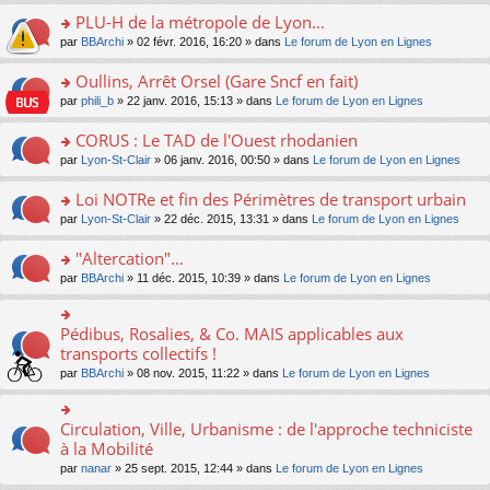
s
le
nt
g
s
s
PLU-H de la métropole de Lyon...
ré
pl
e
s
ult
c
u
n
o
par
BBArchi
» 02 févr. 2016, 16:20 » dans
Le forum de Lyon en Lignes
a
er
e
s
o
n
g
le
nt
ré
n
s
Oullins, Arrêt Orsel (Gare Sncf en fait)
e
m
c
lu
ult
n
e
o
par
phili_b
» 22 janv. 2016, 15:13 » dans
Le forum de Lyon en Lignes
e
le
er
o
s
n
nt
pl
le
n
s
s
CORUS : Le TAD de l'Ouest rhodanien
u
m
lu
a
ult
s
e
o
par
Lyon-St-Clair
» 06 janv. 2016, 00:50 » dans
Le forum de Lyon en Lignes
le
g
er
ré
s
n
pl
e
le
c
s
s
u
Loi NOTRe et fin des Périmètres de transport urbain
n
m
e
a
ult
s
o
e
o
par
Lyon-St-Clair
» 22 déc. 2015, 13:31 » dans
Le forum de Lyon en Lignes
nt
g
er
ré
n
s
n
e
le
c
lu
s
s
"Altercation"...
n
m
e
le
a
ult
o
e
nt
pl
o
par
BBArchi
» 11 déc. 2015, 10:39 » dans
Le forum de Lyon en Lignes
g
er
n
s
u
n
e
le
lu
s
s
s
n
m
le
a
ré
ult
Pédibus, Rosalies, & Co. MAIS applicables aux
o
o
e
pl
g
c
er
n
n
transports collectifs !
s
u
e
e
le
lu
s
s
s
n
par
BBArchi
» 08 nov. 2015, 11:22 » dans
Le forum de Lyon en Lignes
nt
m
le
ult
a
ré
o
e
pl
er
g
c
n
s
u
le
e
e
lu
Circulation, Ville, Urbanisme : de l'approche techniciste
s
o
s
m
n
nt
le
a
n
à la Mobilité
ré
e
o
pl
g
s
c
s
n
par
nanar
» 25 sept. 2015, 12:44 » dans
Le forum de Lyon en Lignes
u
e
ult
e
s
lu
s