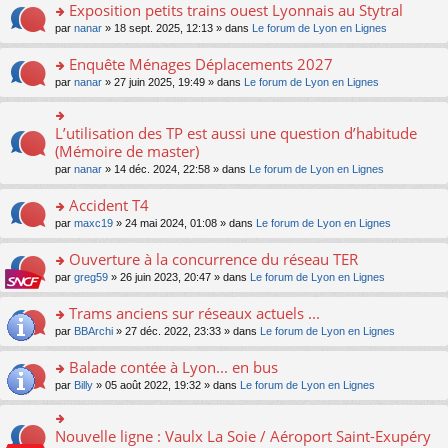
s
Exposition petits trains ouest Lyonnais au Stytral
ult
o
par
nanar
» 18 sept. 2025, 12:13 » dans
Le forum de Lyon en Lignes
er
n
le
s
Enquête Ménages Déplacements 2027
m
ult
e
o
par
nanar
» 27 juin 2025, 19:49 » dans
Le forum de Lyon en Lignes
er
s
n
le
s
s
m
a
ult
L’utilisation des TP est aussi une question d’habitude
o
e
g
er
n
(Mémoire de master)
s
e
le
s
s
n
par
nanar
» 14 déc. 2024, 22:58 » dans
Le forum de Lyon en Lignes
m
ult
a
o
e
er
g
n
Accident T4
s
le
e
lu
s
m
n
o
par
maxc19
» 24 mai 2024, 01:08 » dans
Le forum de Lyon en Lignes
le
a
e
o
n
pl
g
s
n
s
Ouverture à la concurrence du réseau TER
u
e
s
lu
ult
s
n
o
par
greg59
» 26 juin 2023, 20:47 » dans
Le forum de Lyon en Lignes
a
le
er
ré
o
n
g
pl
le
c
n
s
Trams anciens sur réseaux actuels ...
e
u
m
e
lu
ult
n
s
e
o
par
BBArchi
» 27 déc. 2022, 23:33 » dans
Le forum de Lyon en Lignes
nt
le
er
o
ré
s
n
pl
le
n
c
s
s
Balade contée à Lyon... en bus
u
m
lu
e
a
ult
s
e
o
par
Billy
» 05 août 2022, 19:32 » dans
Le forum de Lyon en Lignes
le
nt
g
er
ré
s
n
pl
e
le
c
s
s
u
n
m
e
a
ult
s
Nouvelle ligne : Vaulx La Soie / Aéroport Saint-Exupéry
o
o
e
nt
g
er
ré