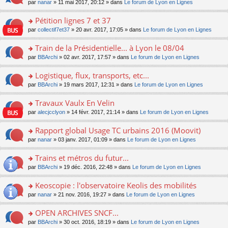
u
e
o
par
nanar
» 11 mai 2017, 20:12 » dans
Le forum de Lyon en Lignes
g
e
er
n
s
s
n
e
nt
le
lu
ré
s
s
Pétition lignes 7 et 37
n
m
le
c
a
ult
o
e
pl
o
par
collectif7et37
» 20 avr. 2017, 17:05 » dans
Le forum de Lyon en Lignes
e
g
er
n
s
u
n
nt
e
le
lu
s
s
s
Train de la Présidentielle... à Lyon le 08/04
n
m
le
a
ré
ult
o
e
pl
o
par
BBArchi
» 02 avr. 2017, 17:57 » dans
Le forum de Lyon en Lignes
g
c
er
n
s
u
n
e
e
le
lu
s
s
s
Logistique, flux, transports, etc...
n
nt
m
le
a
ré
ult
o
e
pl
o
par
BBArchi
» 19 mars 2017, 12:31 » dans
Le forum de Lyon en Lignes
g
c
er
n
s
u
n
e
e
le
lu
s
s
s
Travaux Vaulx En Velin
n
nt
m
le
a
ré
ult
o
e
pl
o
par
alecjcclyon
» 14 févr. 2017, 21:14 » dans
Le forum de Lyon en Lignes
g
c
er
n
s
u
n
e
e
le
lu
s
s
s
Rapport global Usage TC urbains 2016 (Moovit)
n
nt
m
le
a
ré
ult
o
e
pl
o
par
nanar
» 03 janv. 2017, 01:09 » dans
Le forum de Lyon en Lignes
g
c
er
n
s
u
n
e
e
le
lu
s
s
s
Trains et métros du futur...
n
nt
m
le
a
ré
ult
o
e
pl
o
par
BBArchi
» 19 déc. 2016, 22:48 » dans
Le forum de Lyon en Lignes
g
c
er
n
s
u
n
e
e
le
lu
s
s
s
Keoscopie : l'observatoire Keolis des mobilités
n
nt
m
le
a
ré
ult
o
e
pl
o
par
nanar
» 21 nov. 2016, 19:27 » dans
Le forum de Lyon en Lignes
g
c
er
n
s
u
n
e
e
le
lu
s
s
s
OPEN ARCHIVES SNCF...
n
nt
m
le
a
ré
ult
o
e
pl
o
par
BBArchi
» 30 oct. 2016, 18:19 » dans
Le forum de Lyon en Lignes
g
c
er
n