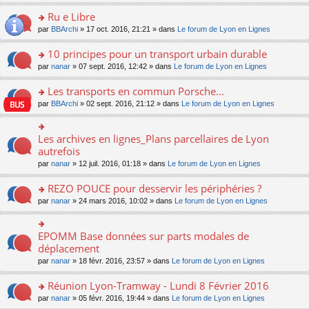
s
u
n
e
e
le
lu
s
s
s
Ru e Libre
n
nt
m
le
a
ré
ult
o
e
pl
o
par
BBArchi
» 17 oct. 2016, 21:21 » dans
Le forum de Lyon en Lignes
g
c
er
n
s
u
n
e
e
le
lu
s
s
s
10 principes pour un transport urbain durable
n
nt
m
le
a
ré
ult
o
e
pl
o
par
nanar
» 07 sept. 2016, 12:42 » dans
Le forum de Lyon en Lignes
g
c
er
n
s
u
n
e
e
le
lu
s
s
s
Les transports en commun Porsche...
n
nt
m
le
a
ré
ult
o
e
pl
o
par
BBArchi
» 02 sept. 2016, 21:12 » dans
Le forum de Lyon en Lignes
g
c
er
n
s
u
n
e
e
le
lu
s
s
s
n
nt
m
le
a
ré
ult
Les archives en lignes_Plans parcellaires de Lyon
o
o
e
pl
g
c
er
n
n
autrefois
s
u
e
e
le
lu
s
s
s
n
par
nanar
» 12 juil. 2016, 01:18 » dans
Le forum de Lyon en Lignes
nt
m
le
ult
a
ré
o
e
pl
er
g
c
n
REZO POUCE pour desservir les périphéries ?
s
u
le
e
e
lu
s
s
m
n
o
par
nanar
» 24 mars 2016, 10:02 » dans
Le forum de Lyon en Lignes
nt
le
a
ré
e
o
n
pl
g
c
s
n
s
u
e
e
s
lu
ult
EPOMM Base données sur parts modales de
o
s
n
nt
a
le
er
n
déplacement
ré
o
g
pl
le
s
c
n
par
nanar
» 18 févr. 2016, 23:57 » dans
Le forum de Lyon en Lignes
e
u
m
ult
e
lu
n
s
e
er
nt
le
o
Réunion Lyon-Tramway - Lundi 8 Février 2016
ré
s
le
pl
n
c
s
m
o
par
nanar
» 05 févr. 2016, 19:44 » dans
Le forum de Lyon en Lignes
u
lu
e
a
e
n