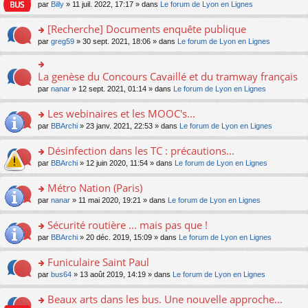
n
n
s
par
Billy
» 11 juil. 2022, 17:17 » dans
Le forum de Lyon en Lignes
e
le
c
lu
s
s
n
m
e
le
ult
a
[Recherche] Documents enquête publique
o
e
nt
pl
er
g
n
s
u
o
par
greg59
» 30 sept. 2021, 18:06 » dans
Le forum de Lyon en Lignes
le
e
lu
s
s
n
m
n
le
a
ré
s
e
o
pl
g
c
ult
s
La genèse du Concours Cavaillé et du tramway français
n
o
u
e
e
er
s
lu
n
s
par
nanar
» 12 sept. 2021, 01:14 » dans
Le forum de Lyon en Lignes
n
nt
le
a
le
s
ré
o
m
g
pl
ult
c
Les webinaires et les MOOC's...
n
e
e
u
er
e
lu
s
n
s
o
par
BBArchi
» 23 janv. 2021, 22:53 » dans
Le forum de Lyon en Lignes
le
nt
le
s
o
ré
n
m
pl
a
n
c
s
e
Désinfection dans les TC : précautions...
u
g
lu
e
ult
s
s
o
par
BBArchi
» 12 juin 2020, 11:54 » dans
Le forum de Lyon en Lignes
e
le
nt
er
s
ré
n
n
pl
le
a
c
s
Métro Nation (Paris)
o
u
m
g
e
ult
n
s
e
e
o
par
nanar
» 11 mai 2020, 19:21 » dans
Le forum de Lyon en Lignes
nt
er
lu
ré
s
n
n
le
le
c
s
o
s
Sécurité routière ... mais pas que !
m
pl
e
a
n
ult
e
u
o
par
BBArchi
» 20 déc. 2019, 15:09 » dans
Le forum de Lyon en Lignes
nt
g
lu
er
s
s
n
e
le
le
s
ré
s
Funiculaire Saint Paul
n
pl
m
a
c
ult
o
u
e
o
par
bus64
» 13 août 2019, 14:19 » dans
Le forum de Lyon en Lignes
g
e
er
n
s
s
n
e
nt
le
lu
ré
s
s
Beaux arts dans les bus. Une nouvelle approche...
n
m
le
c
a
ult
o