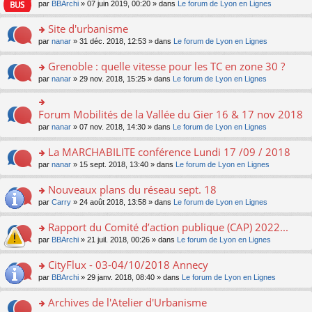
e
pl
o
par
BBArchi
» 07 juin 2019, 00:20 » dans
Le forum de Lyon en Lignes
e
g
er
n
s
u
n
nt
e
le
lu
s
s
s
Site d'urbanisme
n
m
le
a
ré
ult
o
e
pl
o
par
nanar
» 31 déc. 2018, 12:53 » dans
Le forum de Lyon en Lignes
g
c
er
n
s
u
n
e
e
le
lu
s
s
s
Grenoble : quelle vitesse pour les TC en zone 30 ?
n
nt
m
le
a
ré
ult
o
e
pl
o
par
nanar
» 29 nov. 2018, 15:25 » dans
Le forum de Lyon en Lignes
g
c
er
n
s
u
n
e
e
le
lu
s
s
s
n
nt
m
le
a
ré
ult
Forum Mobilités de la Vallée du Gier 16 & 17 nov 2018
o
o
e
pl
g
c
er
n
n
s
u
par
nanar
» 07 nov. 2018, 14:30 » dans
Le forum de Lyon en Lignes
e
e
le
lu
s
s
s
n
nt
m
le
ult
a
ré
La MARCHABILITE conférence Lundi 17 /09 / 2018
o
e
pl
er
g
c
n
s
u
o
par
nanar
» 15 sept. 2018, 13:40 » dans
Le forum de Lyon en Lignes
le
e
e
lu
s
s
n
m
n
nt
le
a
ré
s
e
Nouveaux plans du réseau sept. 18
o
pl
g
c
ult
s
n
u
o
par
Carry
» 24 août 2018, 13:58 » dans
Le forum de Lyon en Lignes
e
e
er
s
lu
s
n
n
nt
le
a
le
ré
s
Rapport du Comité d’action publique (CAP) 2022...
o
m
g
pl
c
ult
n
e
e
u
o
par
BBArchi
» 21 juil. 2018, 00:26 » dans
Le forum de Lyon en Lignes
e
er
lu
s
n
s
n
nt
le
le
s
o
ré
s
CityFlux - 03-04/10/2018 Annecy
m
pl
a
n
c
ult
e
u
o
par
BBArchi
» 29 janv. 2018, 08:40 » dans
Le forum de Lyon en Lignes
g
lu
e
er
s
s
n
e
le
nt
le
s
ré
s
Archives de l'Atelier d'Urbanisme
n
pl
m
a
c
ult
o