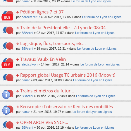
u
e
o
par
nanar
» 11 mai 2017, 20:12 » dans
Le forum de Lyon en Lignes
g
e
er
n
s
s
n
e
nt
le
lu
ré
s
s
Pétition lignes 7 et 37
n
m
le
c
a
ult
o
e
pl
o
par
collectif7et37
» 20 avr. 2017, 17:05 » dans
Le forum de Lyon en Lignes
e
g
er
n
s
u
n
nt
e
le
lu
s
s
s
Train de la Présidentielle... à Lyon le 08/04
n
m
le
a
ré
ult
o
e
pl
o
par
BBArchi
» 02 avr. 2017, 17:57 » dans
Le forum de Lyon en Lignes
g
c
er
n
s
u
n
e
e
le
lu
s
s
s
Logistique, flux, transports, etc...
n
nt
m
le
a
ré
ult
o
e
pl
o
par
BBArchi
» 19 mars 2017, 12:31 » dans
Le forum de Lyon en Lignes
g
c
er
n
s
u
n
e
e
le
lu
s
s
s
Travaux Vaulx En Velin
n
nt
m
le
a
ré
ult
o
e
pl
o
par
alecjcclyon
» 14 févr. 2017, 21:14 » dans
Le forum de Lyon en Lignes
g
c
er
n
s
u
n
e
e
le
lu
s
s
s
Rapport global Usage TC urbains 2016 (Moovit)
n
nt
m
le
a
ré
ult
o
e
pl
o
par
nanar
» 03 janv. 2017, 01:09 » dans
Le forum de Lyon en Lignes
g
c
er
n
s
u
n
e
e
le
lu
s
s
s
Trains et métros du futur...
n
nt
m
le
a
ré
ult
o
e
pl
o
par
BBArchi
» 19 déc. 2016, 22:48 » dans
Le forum de Lyon en Lignes
g
c
er
n
s
u
n
e
e
le
lu
s
s
s
Keoscopie : l'observatoire Keolis des mobilités
n
nt
m
le
a
ré
ult
o
e
pl
o
par
nanar
» 21 nov. 2016, 19:27 » dans
Le forum de Lyon en Lignes
g
c
er
n
s
u
n
e
e
le
lu
s
s
s
OPEN ARCHIVES SNCF...
n
nt
m
le
a
ré
ult
o
e
pl
o
par
BBArchi
» 30 oct. 2016, 18:19 » dans
Le forum de Lyon en Lignes
g
c
er
n