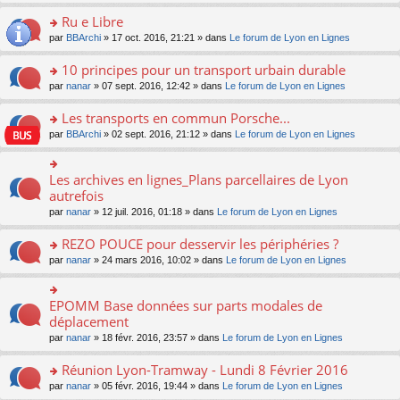
s
u
n
e
e
le
lu
s
s
s
Ru e Libre
n
nt
m
le
a
ré
ult
o
e
pl
o
par
BBArchi
» 17 oct. 2016, 21:21 » dans
Le forum de Lyon en Lignes
g
c
er
n
s
u
n
e
e
le
lu
s
s
s
10 principes pour un transport urbain durable
n
nt
m
le
a
ré
ult
o
e
pl
o
par
nanar
» 07 sept. 2016, 12:42 » dans
Le forum de Lyon en Lignes
g
c
er
n
s
u
n
e
e
le
lu
s
s
s
Les transports en commun Porsche...
n
nt
m
le
a
ré
ult
o
e
pl
o
par
BBArchi
» 02 sept. 2016, 21:12 » dans
Le forum de Lyon en Lignes
g
c
er
n
s
u
n
e
e
le
lu
s
s
s
n
nt
m
le
a
ré
ult
Les archives en lignes_Plans parcellaires de Lyon
o
o
e
pl
g
c
er
n
n
autrefois
s
u
e
e
le
lu
s
s
s
n
par
nanar
» 12 juil. 2016, 01:18 » dans
Le forum de Lyon en Lignes
nt
m
le
ult
a
ré
o
e
pl
er
g
c
n
REZO POUCE pour desservir les périphéries ?
s
u
le
e
e
lu
s
s
m
n
o
par
nanar
» 24 mars 2016, 10:02 » dans
Le forum de Lyon en Lignes
nt
le
a
ré
e
o
n
pl
g
c
s
n
s
u
e
e
s
lu
ult
EPOMM Base données sur parts modales de
o
s
n
nt
a
le
er
n
déplacement
ré
o
g
pl
le
s
c
n
par
nanar
» 18 févr. 2016, 23:57 » dans
Le forum de Lyon en Lignes
e
u
m
ult
e
lu
n
s
e
er
nt
le
o
Réunion Lyon-Tramway - Lundi 8 Février 2016
ré
s
le
pl
n
c
s
m
o
par
nanar
» 05 févr. 2016, 19:44 » dans
Le forum de Lyon en Lignes
u
lu
e
a
e
n