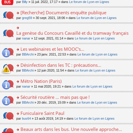
n
n
s
par
Billy
» 11 juil. 2022, 17:17 » dans
Le forum de Lyon en Lignes
e
le
c
lu
s
s
n
m
e
le
ult
a
[Recherche] Documents enquête publique
o
e
nt
pl
er
g
n
s
u
o
par
greg59
» 30 sept. 2021, 18:06 » dans
Le forum de Lyon en Lignes
le
e
lu
s
s
n
m
n
le
a
ré
s
e
o
pl
g
c
ult
s
La genèse du Concours Cavaillé et du tramway français
n
o
u
e
e
er
s
lu
n
s
par
nanar
» 12 sept. 2021, 01:14 » dans
Le forum de Lyon en Lignes
n
nt
le
a
le
s
ré
o
m
g
pl
ult
c
Les webinaires et les MOOC's...
n
e
e
u
er
e
lu
s
n
s
o
par
BBArchi
» 23 janv. 2021, 22:53 » dans
Le forum de Lyon en Lignes
le
nt
le
s
o
ré
n
m
pl
a
n
c
s
e
Désinfection dans les TC : précautions...
u
g
lu
e
ult
s
s
o
par
BBArchi
» 12 juin 2020, 11:54 » dans
Le forum de Lyon en Lignes
e
le
nt
er
s
ré
n
n
pl
le
a
c
s
Métro Nation (Paris)
o
u
m
g
e
ult
n
s
e
e
o
par
nanar
» 11 mai 2020, 19:21 » dans
Le forum de Lyon en Lignes
nt
er
lu
ré
s
n
n
le
le
c
s
o
s
Sécurité routière ... mais pas que !
m
pl
e
a
n
ult
e
u
o
par
BBArchi
» 20 déc. 2019, 15:09 » dans
Le forum de Lyon en Lignes
nt
g
lu
er
s
s
n
e
le
le
s
ré
s
Funiculaire Saint Paul
n
pl
m
a
c
ult
o
u
e
o
par
bus64
» 13 août 2019, 14:19 » dans
Le forum de Lyon en Lignes
g
e
er
n
s
s
n
e
nt
le
lu
ré
s
s
Beaux arts dans les bus. Une nouvelle approche...
n
m
le
c
a
ult
o