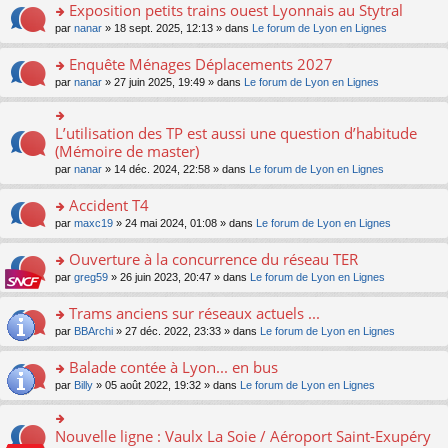
s
Exposition petits trains ouest Lyonnais au Stytral
ult
o
par
nanar
» 18 sept. 2025, 12:13 » dans
Le forum de Lyon en Lignes
er
n
le
s
Enquête Ménages Déplacements 2027
m
ult
e
o
par
nanar
» 27 juin 2025, 19:49 » dans
Le forum de Lyon en Lignes
er
s
n
le
s
s
m
a
ult
L’utilisation des TP est aussi une question d’habitude
o
e
g
er
n
(Mémoire de master)
s
e
le
s
s
n
par
nanar
» 14 déc. 2024, 22:58 » dans
Le forum de Lyon en Lignes
m
ult
a
o
e
er
g
n
Accident T4
s
le
e
lu
s
m
n
o
par
maxc19
» 24 mai 2024, 01:08 » dans
Le forum de Lyon en Lignes
le
a
e
o
n
pl
g
s
n
s
Ouverture à la concurrence du réseau TER
u
e
s
lu
ult
s
n
o
par
greg59
» 26 juin 2023, 20:47 » dans
Le forum de Lyon en Lignes
a
le
er
ré
o
n
g
pl
le
c
n
s
Trams anciens sur réseaux actuels ...
e
u
m
e
lu
ult
n
s
e
o
par
BBArchi
» 27 déc. 2022, 23:33 » dans
Le forum de Lyon en Lignes
nt
le
er
o
ré
s
n
pl
le
n
c
s
s
Balade contée à Lyon... en bus
u
m
lu
e
a
ult
s
e
o
par
Billy
» 05 août 2022, 19:32 » dans
Le forum de Lyon en Lignes
le
nt
g
er
ré
s
n
pl
e
le
c
s
s
u
n
m
e
a
ult
s
Nouvelle ligne : Vaulx La Soie / Aéroport Saint-Exupéry
o
o
e
nt
g
er
ré