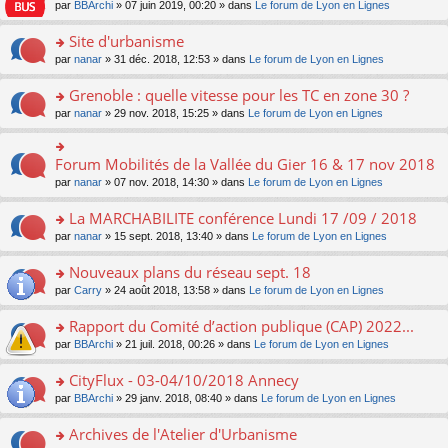
e
pl
o
par
BBArchi
» 07 juin 2019, 00:20 » dans
Le forum de Lyon en Lignes
e
g
er
n
s
u
n
nt
e
le
lu
s
s
s
Site d'urbanisme
n
m
le
a
ré
ult
o
e
pl
o
par
nanar
» 31 déc. 2018, 12:53 » dans
Le forum de Lyon en Lignes
g
c
er
n
s
u
n
e
e
le
lu
s
s
s
Grenoble : quelle vitesse pour les TC en zone 30 ?
n
nt
m
le
a
ré
ult
o
e
pl
o
par
nanar
» 29 nov. 2018, 15:25 » dans
Le forum de Lyon en Lignes
g
c
er
n
s
u
n
e
e
le
lu
s
s
s
n
nt
m
le
a
ré
ult
Forum Mobilités de la Vallée du Gier 16 & 17 nov 2018
o
o
e
pl
g
c
er
n
n
s
u
par
nanar
» 07 nov. 2018, 14:30 » dans
Le forum de Lyon en Lignes
e
e
le
lu
s
s
s
n
nt
m
le
ult
a
ré
La MARCHABILITE conférence Lundi 17 /09 / 2018
o
e
pl
er
g
c
n
s
u
o
par
nanar
» 15 sept. 2018, 13:40 » dans
Le forum de Lyon en Lignes
le
e
e
lu
s
s
n
m
n
nt
le
a
ré
s
e
Nouveaux plans du réseau sept. 18
o
pl
g
c
ult
s
n
u
o
par
Carry
» 24 août 2018, 13:58 » dans
Le forum de Lyon en Lignes
e
e
er
s
lu
s
n
n
nt
le
a
le
ré
s
Rapport du Comité d’action publique (CAP) 2022...
o
m
g
pl
c
ult
n
e
e
u
o
par
BBArchi
» 21 juil. 2018, 00:26 » dans
Le forum de Lyon en Lignes
e
er
lu
s
n
s
n
nt
le
le
s
o
ré
s
CityFlux - 03-04/10/2018 Annecy
m
pl
a
n
c
ult
e
u
o
par
BBArchi
» 29 janv. 2018, 08:40 » dans
Le forum de Lyon en Lignes
g
lu
e
er
s
s
n
e
le
nt
le
s
ré
s
Archives de l'Atelier d'Urbanisme
n
pl
m
a
c
ult
o