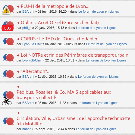
s
le
nt
g
s
s
PLU-H de la métropole de Lyon...
ré
pl
e
s
ult
c
u
n
o
par
BBArchi
» 02 févr. 2016, 16:20 » dans
Le forum de Lyon en Lignes
a
er
e
s
o
n
g
le
nt
ré
n
s
Oullins, Arrêt Orsel (Gare Sncf en fait)
e
m
c
lu
ult
n
e
o
par
phili_b
» 22 janv. 2016, 15:13 » dans
Le forum de Lyon en Lignes
e
le
er
o
s
n
nt
pl
le
n
s
s
CORUS : Le TAD de l'Ouest rhodanien
u
m
lu
a
ult
s
e
o
par
Lyon-St-Clair
» 06 janv. 2016, 00:50 » dans
Le forum de Lyon en Lignes
le
g
er
ré
s
n
pl
e
le
c
s
s
u
Loi NOTRe et fin des Périmètres de transport urbain
n
m
e
a
ult
s
o
e
o
par
Lyon-St-Clair
» 22 déc. 2015, 13:31 » dans
Le forum de Lyon en Lignes
nt
g
er
ré
n
s
n
e
le
c
lu
s
s
"Altercation"...
n
m
e
le
a
ult
o
e
nt
pl
o
par
BBArchi
» 11 déc. 2015, 10:39 » dans
Le forum de Lyon en Lignes
g
er
n
s
u
n
e
le
lu
s
s
s
n
m
le
a
ré
ult
Pédibus, Rosalies, & Co. MAIS applicables aux
o
o
e
pl
g
c
er
n
n
transports collectifs !
s
u
e
e
le
lu
s
s
s
n
par
BBArchi
» 08 nov. 2015, 11:22 » dans
Le forum de Lyon en Lignes
nt
m
le
ult
a
ré
o
e
pl
er
g
c
n
s
u
le
e
e
lu
Circulation, Ville, Urbanisme : de l'approche techniciste
s
o
s
m
n
nt
le
a
n
à la Mobilité
ré
e
o
pl
g
s
c
s
n
par
nanar
» 25 sept. 2015, 12:44 » dans
Le forum de Lyon en Lignes
u
e
ult
e
s
lu
s