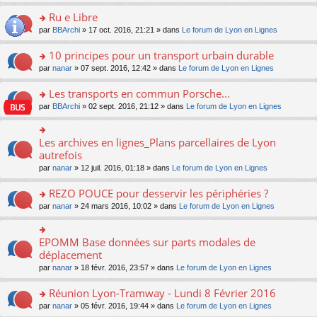
s
u
n
e
e
le
lu
s
s
s
Ru e Libre
n
nt
m
le
a
ré
ult
o
e
pl
o
par
BBArchi
» 17 oct. 2016, 21:21 » dans
Le forum de Lyon en Lignes
g
c
er
n
s
u
n
e
e
le
lu
s
s
s
10 principes pour un transport urbain durable
n
nt
m
le
a
ré
ult
o
e
pl
o
par
nanar
» 07 sept. 2016, 12:42 » dans
Le forum de Lyon en Lignes
g
c
er
n
s
u
n
e
e
le
lu
s
s
s
Les transports en commun Porsche...
n
nt
m
le
a
ré
ult
o
e
pl
o
par
BBArchi
» 02 sept. 2016, 21:12 » dans
Le forum de Lyon en Lignes
g
c
er
n
s
u
n
e
e
le
lu
s
s
s
n
nt
m
le
a
ré
ult
Les archives en lignes_Plans parcellaires de Lyon
o
o
e
pl
g
c
er
n
n
autrefois
s
u
e
e
le
lu
s
s
s
n
par
nanar
» 12 juil. 2016, 01:18 » dans
Le forum de Lyon en Lignes
nt
m
le
ult
a
ré
o
e
pl
er
g
c
n
REZO POUCE pour desservir les périphéries ?
s
u
le
e
e
lu
s
s
m
n
o
par
nanar
» 24 mars 2016, 10:02 » dans
Le forum de Lyon en Lignes
nt
le
a
ré
e
o
n
pl
g
c
s
n
s
u
e
e
s
lu
ult
EPOMM Base données sur parts modales de
o
s
n
nt
a
le
er
n
déplacement
ré
o
g
pl
le
s
c
n
par
nanar
» 18 févr. 2016, 23:57 » dans
Le forum de Lyon en Lignes
e
u
m
ult
e
lu
n
s
e
er
nt
le
o
Réunion Lyon-Tramway - Lundi 8 Février 2016
ré
s
le
pl
n
c
s
m
o
par
nanar
» 05 févr. 2016, 19:44 » dans
Le forum de Lyon en Lignes
u
lu
e
a
e
n