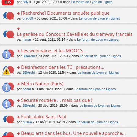
n
n
s
par
Billy
» 11 juil. 2022, 17:17 » dans
Le forum de Lyon en Lignes
e
le
c
lu
s
s
n
m
e
le
ult
a
[Recherche] Documents enquête publique
o
e
nt
pl
er
g
n
s
u
o
par
greg59
» 30 sept. 2021, 18:06 » dans
Le forum de Lyon en Lignes
le
e
lu
s
s
n
m
n
le
a
ré
s
e
o
pl
g
c
ult
s
La genèse du Concours Cavaillé et du tramway français
n
o
u
e
e
er
s
lu
n
s
par
nanar
» 12 sept. 2021, 01:14 » dans
Le forum de Lyon en Lignes
n
nt
le
a
le
s
ré
o
m
g
pl
ult
c
Les webinaires et les MOOC's...
n
e
e
u
er
e
lu
s
n
s
o
par
BBArchi
» 23 janv. 2021, 22:53 » dans
Le forum de Lyon en Lignes
le
nt
le
s
o
ré
n
m
pl
a
n
c
s
e
Désinfection dans les TC : précautions...
u
g
lu
e
ult
s
s
o
par
BBArchi
» 12 juin 2020, 11:54 » dans
Le forum de Lyon en Lignes
e
le
nt
er
s
ré
n
n
pl
le
a
c
s
Métro Nation (Paris)
o
u
m
g
e
ult
n
s
e
e
o
par
nanar
» 11 mai 2020, 19:21 » dans
Le forum de Lyon en Lignes
nt
er
lu
ré
s
n
n
le
le
c
s
o
s
Sécurité routière ... mais pas que !
m
pl
e
a
n
ult
e
u
o
par
BBArchi
» 20 déc. 2019, 15:09 » dans
Le forum de Lyon en Lignes
nt
g
lu
er
s
s
n
e
le
le
s
ré
s
Funiculaire Saint Paul
n
pl
m
a
c
ult
o
u
e
o
par
bus64
» 13 août 2019, 14:19 » dans
Le forum de Lyon en Lignes
g
e
er
n
s
s
n
e
nt
le
lu
ré
s
s
Beaux arts dans les bus. Une nouvelle approche...
n
m
le
c
a
ult
o