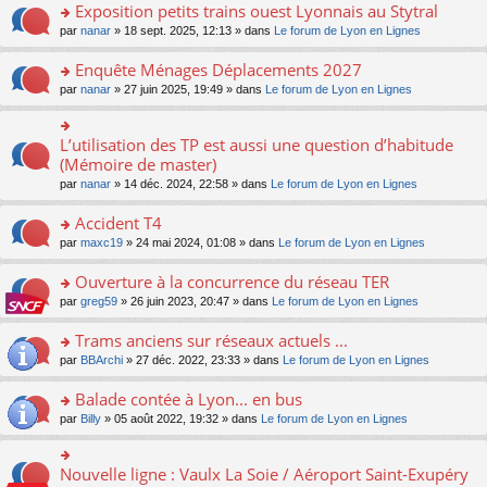
s
Exposition petits trains ouest Lyonnais au Stytral
ult
o
par
nanar
» 18 sept. 2025, 12:13 » dans
Le forum de Lyon en Lignes
er
n
le
s
Enquête Ménages Déplacements 2027
m
ult
e
o
par
nanar
» 27 juin 2025, 19:49 » dans
Le forum de Lyon en Lignes
er
s
n
le
s
s
m
a
ult
L’utilisation des TP est aussi une question d’habitude
o
e
g
er
n
(Mémoire de master)
s
e
le
s
s
n
par
nanar
» 14 déc. 2024, 22:58 » dans
Le forum de Lyon en Lignes
m
ult
a
o
e
er
g
n
Accident T4
s
le
e
lu
s
m
n
o
par
maxc19
» 24 mai 2024, 01:08 » dans
Le forum de Lyon en Lignes
le
a
e
o
n
pl
g
s
n
s
Ouverture à la concurrence du réseau TER
u
e
s
lu
ult
s
n
o
par
greg59
» 26 juin 2023, 20:47 » dans
Le forum de Lyon en Lignes
a
le
er
ré
o
n
g
pl
le
c
n
s
Trams anciens sur réseaux actuels ...
e
u
m
e
lu
ult
n
s
e
o
par
BBArchi
» 27 déc. 2022, 23:33 » dans
Le forum de Lyon en Lignes
nt
le
er
o
ré
s
n
pl
le
n
c
s
s
Balade contée à Lyon... en bus
u
m
lu
e
a
ult
s
e
o
par
Billy
» 05 août 2022, 19:32 » dans
Le forum de Lyon en Lignes
le
nt
g
er
ré
s
n
pl
e
le
c
s
s
u
n
m
e
a
ult
s
Nouvelle ligne : Vaulx La Soie / Aéroport Saint-Exupéry
o
o
e
nt
g
er
ré