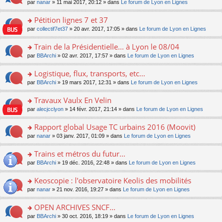
u
e
o
par
nanar
» 11 mai 2017, 20:12 » dans
Le forum de Lyon en Lignes
g
e
er
n
s
s
n
e
nt
le
lu
ré
s
s
Pétition lignes 7 et 37
n
m
le
c
a
ult
o
e
pl
o
par
collectif7et37
» 20 avr. 2017, 17:05 » dans
Le forum de Lyon en Lignes
e
g
er
n
s
u
n
nt
e
le
lu
s
s
s
Train de la Présidentielle... à Lyon le 08/04
n
m
le
a
ré
ult
o
e
pl
o
par
BBArchi
» 02 avr. 2017, 17:57 » dans
Le forum de Lyon en Lignes
g
c
er
n
s
u
n
e
e
le
lu
s
s
s
Logistique, flux, transports, etc...
n
nt
m
le
a
ré
ult
o
e
pl
o
par
BBArchi
» 19 mars 2017, 12:31 » dans
Le forum de Lyon en Lignes
g
c
er
n
s
u
n
e
e
le
lu
s
s
s
Travaux Vaulx En Velin
n
nt
m
le
a
ré
ult
o
e
pl
o
par
alecjcclyon
» 14 févr. 2017, 21:14 » dans
Le forum de Lyon en Lignes
g
c
er
n
s
u
n
e
e
le
lu
s
s
s
Rapport global Usage TC urbains 2016 (Moovit)
n
nt
m
le
a
ré
ult
o
e
pl
o
par
nanar
» 03 janv. 2017, 01:09 » dans
Le forum de Lyon en Lignes
g
c
er
n
s
u
n
e
e
le
lu
s
s
s
Trains et métros du futur...
n
nt
m
le
a
ré
ult
o
e
pl
o
par
BBArchi
» 19 déc. 2016, 22:48 » dans
Le forum de Lyon en Lignes
g
c
er
n
s
u
n
e
e
le
lu
s
s
s
Keoscopie : l'observatoire Keolis des mobilités
n
nt
m
le
a
ré
ult
o
e
pl
o
par
nanar
» 21 nov. 2016, 19:27 » dans
Le forum de Lyon en Lignes
g
c
er
n
s
u
n
e
e
le
lu
s
s
s
OPEN ARCHIVES SNCF...
n
nt
m
le
a
ré
ult
o
e
pl
o
par
BBArchi
» 30 oct. 2016, 18:19 » dans
Le forum de Lyon en Lignes
g
c
er
n