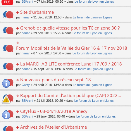
e
pl
o
par
BBArchi
» 07 juin 2019, 00:20 » dans
Le forum de Lyon en Lignes
e
g
er
n
s
u
n
nt
e
le
lu
s
s
s
Site d'urbanisme
n
m
le
a
ré
ult
o
e
pl
o
par
nanar
» 31 déc. 2018, 12:53 » dans
Le forum de Lyon en Lignes
g
c
er
n
s
u
n
e
e
le
lu
s
s
s
Grenoble : quelle vitesse pour les TC en zone 30 ?
n
nt
m
le
a
ré
ult
o
e
pl
o
par
nanar
» 29 nov. 2018, 15:25 » dans
Le forum de Lyon en Lignes
g
c
er
n
s
u
n
e
e
le
lu
s
s
s
n
nt
m
le
a
ré
ult
Forum Mobilités de la Vallée du Gier 16 & 17 nov 2018
o
o
e
pl
g
c
er
n
n
s
u
par
nanar
» 07 nov. 2018, 14:30 » dans
Le forum de Lyon en Lignes
e
e
le
lu
s
s
s
n
nt
m
le
ult
a
ré
La MARCHABILITE conférence Lundi 17 /09 / 2018
o
e
pl
er
g
c
n
s
u
o
par
nanar
» 15 sept. 2018, 13:40 » dans
Le forum de Lyon en Lignes
le
e
e
lu
s
s
n
m
n
nt
le
a
ré
s
e
Nouveaux plans du réseau sept. 18
o
pl
g
c
ult
s
n
u
o
par
Carry
» 24 août 2018, 13:58 » dans
Le forum de Lyon en Lignes
e
e
er
s
lu
s
n
n
nt
le
a
le
ré
s
Rapport du Comité d’action publique (CAP) 2022...
o
m
g
pl
c
ult
n
e
e
u
o
par
BBArchi
» 21 juil. 2018, 00:26 » dans
Le forum de Lyon en Lignes
e
er
lu
s
n
s
n
nt
le
le
s
o
ré
s
CityFlux - 03-04/10/2018 Annecy
m
pl
a
n
c
ult
e
u
o
par
BBArchi
» 29 janv. 2018, 08:40 » dans
Le forum de Lyon en Lignes
g
lu
e
er
s
s
n
e
le
nt
le
s
ré
s
Archives de l'Atelier d'Urbanisme
n
pl
m
a
c
ult
o