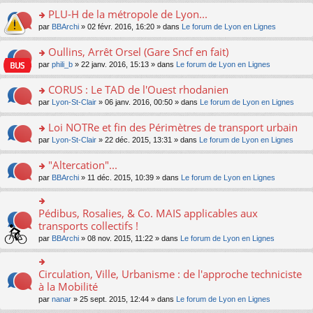
s
le
nt
g
s
s
PLU-H de la métropole de Lyon...
ré
pl
e
s
ult
c
u
n
o
par
BBArchi
» 02 févr. 2016, 16:20 » dans
Le forum de Lyon en Lignes
a
er
e
s
o
n
g
le
nt
ré
n
s
Oullins, Arrêt Orsel (Gare Sncf en fait)
e
m
c
lu
ult
n
e
o
par
phili_b
» 22 janv. 2016, 15:13 » dans
Le forum de Lyon en Lignes
e
le
er
o
s
n
nt
pl
le
n
s
s
CORUS : Le TAD de l'Ouest rhodanien
u
m
lu
a
ult
s
e
o
par
Lyon-St-Clair
» 06 janv. 2016, 00:50 » dans
Le forum de Lyon en Lignes
le
g
er
ré
s
n
pl
e
le
c
s
s
u
Loi NOTRe et fin des Périmètres de transport urbain
n
m
e
a
ult
s
o
e
o
par
Lyon-St-Clair
» 22 déc. 2015, 13:31 » dans
Le forum de Lyon en Lignes
nt
g
er
ré
n
s
n
e
le
c
lu
s
s
"Altercation"...
n
m
e
le
a
ult
o
e
nt
pl
o
par
BBArchi
» 11 déc. 2015, 10:39 » dans
Le forum de Lyon en Lignes
g
er
n
s
u
n
e
le
lu
s
s
s
n
m
le
a
ré
ult
Pédibus, Rosalies, & Co. MAIS applicables aux
o
o
e
pl
g
c
er
n
n
transports collectifs !
s
u
e
e
le
lu
s
s
s
n
par
BBArchi
» 08 nov. 2015, 11:22 » dans
Le forum de Lyon en Lignes
nt
m
le
ult
a
ré
o
e
pl
er
g
c
n
s
u
le
e
e
lu
Circulation, Ville, Urbanisme : de l'approche techniciste
s
o
s
m
n
nt
le
a
n
à la Mobilité
ré
e
o
pl
g
s
c
s
n
par
nanar
» 25 sept. 2015, 12:44 » dans
Le forum de Lyon en Lignes
u
e
ult
e
s
lu
s