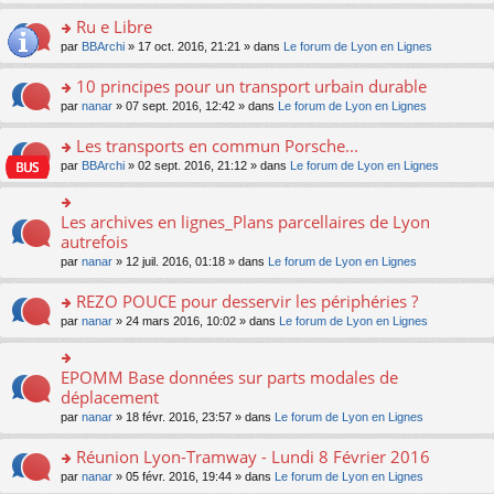
s
u
n
e
e
le
lu
s
s
s
Ru e Libre
n
nt
m
le
a
ré
ult
o
e
pl
o
par
BBArchi
» 17 oct. 2016, 21:21 » dans
Le forum de Lyon en Lignes
g
c
er
n
s
u
n
e
e
le
lu
s
s
s
10 principes pour un transport urbain durable
n
nt
m
le
a
ré
ult
o
e
pl
o
par
nanar
» 07 sept. 2016, 12:42 » dans
Le forum de Lyon en Lignes
g
c
er
n
s
u
n
e
e
le
lu
s
s
s
Les transports en commun Porsche...
n
nt
m
le
a
ré
ult
o
e
pl
o
par
BBArchi
» 02 sept. 2016, 21:12 » dans
Le forum de Lyon en Lignes
g
c
er
n
s
u
n
e
e
le
lu
s
s
s
n
nt
m
le
a
ré
ult
Les archives en lignes_Plans parcellaires de Lyon
o
o
e
pl
g
c
er
n
n
autrefois
s
u
e
e
le
lu
s
s
s
n
par
nanar
» 12 juil. 2016, 01:18 » dans
Le forum de Lyon en Lignes
nt
m
le
ult
a
ré
o
e
pl
er
g
c
n
REZO POUCE pour desservir les périphéries ?
s
u
le
e
e
lu
s
s
m
n
o
par
nanar
» 24 mars 2016, 10:02 » dans
Le forum de Lyon en Lignes
nt
le
a
ré
e
o
n
pl
g
c
s
n
s
u
e
e
s
lu
ult
EPOMM Base données sur parts modales de
o
s
n
nt
a
le
er
n
déplacement
ré
o
g
pl
le
s
c
n
par
nanar
» 18 févr. 2016, 23:57 » dans
Le forum de Lyon en Lignes
e
u
m
ult
e
lu
n
s
e
er
nt
le
o
Réunion Lyon-Tramway - Lundi 8 Février 2016
ré
s
le
pl
n
c
s
m
o
par
nanar
» 05 févr. 2016, 19:44 » dans
Le forum de Lyon en Lignes
u
lu
e
a
e
n