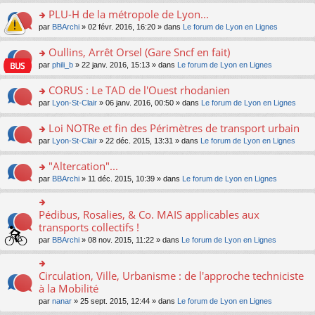
s
le
nt
g
s
s
PLU-H de la métropole de Lyon...
ré
pl
e
s
ult
c
u
n
o
par
BBArchi
» 02 févr. 2016, 16:20 » dans
Le forum de Lyon en Lignes
a
er
e
s
o
n
g
le
nt
ré
n
s
Oullins, Arrêt Orsel (Gare Sncf en fait)
e
m
c
lu
ult
n
e
o
par
phili_b
» 22 janv. 2016, 15:13 » dans
Le forum de Lyon en Lignes
e
le
er
o
s
n
nt
pl
le
n
s
s
CORUS : Le TAD de l'Ouest rhodanien
u
m
lu
a
ult
s
e
o
par
Lyon-St-Clair
» 06 janv. 2016, 00:50 » dans
Le forum de Lyon en Lignes
le
g
er
ré
s
n
pl
e
le
c
s
s
u
Loi NOTRe et fin des Périmètres de transport urbain
n
m
e
a
ult
s
o
e
o
par
Lyon-St-Clair
» 22 déc. 2015, 13:31 » dans
Le forum de Lyon en Lignes
nt
g
er
ré
n
s
n
e
le
c
lu
s
s
"Altercation"...
n
m
e
le
a
ult
o
e
nt
pl
o
par
BBArchi
» 11 déc. 2015, 10:39 » dans
Le forum de Lyon en Lignes
g
er
n
s
u
n
e
le
lu
s
s
s
n
m
le
a
ré
ult
Pédibus, Rosalies, & Co. MAIS applicables aux
o
o
e
pl
g
c
er
n
n
transports collectifs !
s
u
e
e
le
lu
s
s
s
n
par
BBArchi
» 08 nov. 2015, 11:22 » dans
Le forum de Lyon en Lignes
nt
m
le
ult
a
ré
o
e
pl
er
g
c
n
s
u
le
e
e
lu
Circulation, Ville, Urbanisme : de l'approche techniciste
s
o
s
m
n
nt
le
a
n
à la Mobilité
ré
e
o
pl
g
s
c
s
n
par
nanar
» 25 sept. 2015, 12:44 » dans
Le forum de Lyon en Lignes
u
e
ult
e
s
lu
s