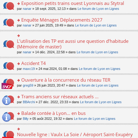
s
Exposition petits trains ouest Lyonnais au Stytral
ult
o
par
nanar
» 18 sept. 2025, 12:13 » dans
Le forum de Lyon en Lignes
er
n
le
s
Enquête Ménages Déplacements 2027
m
ult
e
o
par
nanar
» 27 juin 2025, 19:49 » dans
Le forum de Lyon en Lignes
er
s
n
le
s
s
m
a
ult
L’utilisation des TP est aussi une question d’habitude
o
e
g
er
n
(Mémoire de master)
s
e
le
s
s
n
par
nanar
» 14 déc. 2024, 22:58 » dans
Le forum de Lyon en Lignes
m
ult
a
o
e
er
g
n
Accident T4
s
le
e
lu
s
m
n
o
par
maxc19
» 24 mai 2024, 01:08 » dans
Le forum de Lyon en Lignes
le
a
e
o
n
pl
g
s
n
s
Ouverture à la concurrence du réseau TER
u
e
s
lu
ult
s
n
o
par
greg59
» 26 juin 2023, 20:47 » dans
Le forum de Lyon en Lignes
a
le
er
ré
o
n
g
pl
le
c
n
s
Trams anciens sur réseaux actuels ...
e
u
m
e
lu
ult
n
s
e
o
par
BBArchi
» 27 déc. 2022, 23:33 » dans
Le forum de Lyon en Lignes
nt
le
er
o
ré
s
n
pl
le
n
c
s
s
Balade contée à Lyon... en bus
u
m
lu
e
a
ult
s
e
o
par
Billy
» 05 août 2022, 19:32 » dans
Le forum de Lyon en Lignes
le
nt
g
er
ré
s
n
pl
e
le
c
s
s
u
n
m
e
a
ult
s
Nouvelle ligne : Vaulx La Soie / Aéroport Saint-Exupéry
o
o
e
nt
g
er
ré