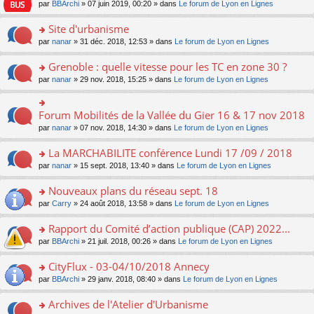
e
pl
o
par
BBArchi
» 07 juin 2019, 00:20 » dans
Le forum de Lyon en Lignes
e
g
er
n
s
u
n
nt
e
le
lu
s
s
s
Site d'urbanisme
n
m
le
a
ré
ult
o
e
pl
o
par
nanar
» 31 déc. 2018, 12:53 » dans
Le forum de Lyon en Lignes
g
c
er
n
s
u
n
e
e
le
lu
s
s
s
Grenoble : quelle vitesse pour les TC en zone 30 ?
n
nt
m
le
a
ré
ult
o
e
pl
o
par
nanar
» 29 nov. 2018, 15:25 » dans
Le forum de Lyon en Lignes
g
c
er
n
s
u
n
e
e
le
lu
s
s
s
n
nt
m
le
a
ré
ult
Forum Mobilités de la Vallée du Gier 16 & 17 nov 2018
o
o
e
pl
g
c
er
n
n
s
u
par
nanar
» 07 nov. 2018, 14:30 » dans
Le forum de Lyon en Lignes
e
e
le
lu
s
s
s
n
nt
m
le
ult
a
ré
La MARCHABILITE conférence Lundi 17 /09 / 2018
o
e
pl
er
g
c
n
s
u
o
par
nanar
» 15 sept. 2018, 13:40 » dans
Le forum de Lyon en Lignes
le
e
e
lu
s
s
n
m
n
nt
le
a
ré
s
e
Nouveaux plans du réseau sept. 18
o
pl
g
c
ult
s
n
u
o
par
Carry
» 24 août 2018, 13:58 » dans
Le forum de Lyon en Lignes
e
e
er
s
lu
s
n
n
nt
le
a
le
ré
s
Rapport du Comité d’action publique (CAP) 2022...
o
m
g
pl
c
ult
n
e
e
u
o
par
BBArchi
» 21 juil. 2018, 00:26 » dans
Le forum de Lyon en Lignes
e
er
lu
s
n
s
n
nt
le
le
s
o
ré
s
CityFlux - 03-04/10/2018 Annecy
m
pl
a
n
c
ult
e
u
o
par
BBArchi
» 29 janv. 2018, 08:40 » dans
Le forum de Lyon en Lignes
g
lu
e
er
s
s
n
e
le
nt
le
s
ré
s
Archives de l'Atelier d'Urbanisme
n
pl
m
a
c
ult
o