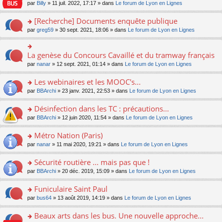
n
n
s
par
Billy
» 11 juil. 2022, 17:17 » dans
Le forum de Lyon en Lignes
e
le
c
lu
s
s
n
m
e
le
ult
a
[Recherche] Documents enquête publique
o
e
nt
pl
er
g
n
s
u
o
par
greg59
» 30 sept. 2021, 18:06 » dans
Le forum de Lyon en Lignes
le
e
lu
s
s
n
m
n
le
a
ré
s
e
o
pl
g
c
ult
s
La genèse du Concours Cavaillé et du tramway français
n
o
u
e
e
er
s
lu
n
s
par
nanar
» 12 sept. 2021, 01:14 » dans
Le forum de Lyon en Lignes
n
nt
le
a
le
s
ré
o
m
g
pl
ult
c
Les webinaires et les MOOC's...
n
e
e
u
er
e
lu
s
n
s
o
par
BBArchi
» 23 janv. 2021, 22:53 » dans
Le forum de Lyon en Lignes
le
nt
le
s
o
ré
n
m
pl
a
n
c
s
e
Désinfection dans les TC : précautions...
u
g
lu
e
ult
s
s
o
par
BBArchi
» 12 juin 2020, 11:54 » dans
Le forum de Lyon en Lignes
e
le
nt
er
s
ré
n
n
pl
le
a
c
s
Métro Nation (Paris)
o
u
m
g
e
ult
n
s
e
e
o
par
nanar
» 11 mai 2020, 19:21 » dans
Le forum de Lyon en Lignes
nt
er
lu
ré
s
n
n
le
le
c
s
o
s
Sécurité routière ... mais pas que !
m
pl
e
a
n
ult
e
u
o
par
BBArchi
» 20 déc. 2019, 15:09 » dans
Le forum de Lyon en Lignes
nt
g
lu
er
s
s
n
e
le
le
s
ré
s
Funiculaire Saint Paul
n
pl
m
a
c
ult
o
u
e
o
par
bus64
» 13 août 2019, 14:19 » dans
Le forum de Lyon en Lignes
g
e
er
n
s
s
n
e
nt
le
lu
ré
s
s
Beaux arts dans les bus. Une nouvelle approche...
n
m
le
c
a
ult
o