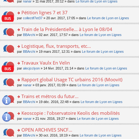
u
e
o
par
nanar
» 11 mai 2017, 20:12 » dans
Le forum de Lyon en Lignes
g
e
er
n
s
s
n
e
nt
le
lu
ré
s
s
Pétition lignes 7 et 37
n
m
le
c
a
ult
o
e
pl
o
par
collectif7et37
» 20 avr. 2017, 17:05 » dans
Le forum de Lyon en Lignes
e
g
er
n
s
u
n
nt
e
le
lu
s
s
s
Train de la Présidentielle... à Lyon le 08/04
n
m
le
a
ré
ult
o
e
pl
o
par
BBArchi
» 02 avr. 2017, 17:57 » dans
Le forum de Lyon en Lignes
g
c
er
n
s
u
n
e
e
le
lu
s
s
s
Logistique, flux, transports, etc...
n
nt
m
le
a
ré
ult
o
e
pl
o
par
BBArchi
» 19 mars 2017, 12:31 » dans
Le forum de Lyon en Lignes
g
c
er
n
s
u
n
e
e
le
lu
s
s
s
Travaux Vaulx En Velin
n
nt
m
le
a
ré
ult
o
e
pl
o
par
alecjcclyon
» 14 févr. 2017, 21:14 » dans
Le forum de Lyon en Lignes
g
c
er
n
s
u
n
e
e
le
lu
s
s
s
Rapport global Usage TC urbains 2016 (Moovit)
n
nt
m
le
a
ré
ult
o
e
pl
o
par
nanar
» 03 janv. 2017, 01:09 » dans
Le forum de Lyon en Lignes
g
c
er
n
s
u
n
e
e
le
lu
s
s
s
Trains et métros du futur...
n
nt
m
le
a
ré
ult
o
e
pl
o
par
BBArchi
» 19 déc. 2016, 22:48 » dans
Le forum de Lyon en Lignes
g
c
er
n
s
u
n
e
e
le
lu
s
s
s
Keoscopie : l'observatoire Keolis des mobilités
n
nt
m
le
a
ré
ult
o
e
pl
o
par
nanar
» 21 nov. 2016, 19:27 » dans
Le forum de Lyon en Lignes
g
c
er
n
s
u
n
e
e
le
lu
s
s
s
OPEN ARCHIVES SNCF...
n
nt
m
le
a
ré
ult
o
e
pl
o
par
BBArchi
» 30 oct. 2016, 18:19 » dans
Le forum de Lyon en Lignes
g
c
er
n