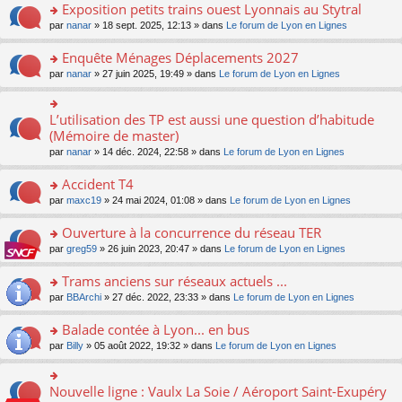
s
Exposition petits trains ouest Lyonnais au Stytral
ult
o
par
nanar
» 18 sept. 2025, 12:13 » dans
Le forum de Lyon en Lignes
er
n
le
s
Enquête Ménages Déplacements 2027
m
ult
e
o
par
nanar
» 27 juin 2025, 19:49 » dans
Le forum de Lyon en Lignes
er
s
n
le
s
s
m
a
ult
L’utilisation des TP est aussi une question d’habitude
o
e
g
er
n
(Mémoire de master)
s
e
le
s
s
n
par
nanar
» 14 déc. 2024, 22:58 » dans
Le forum de Lyon en Lignes
m
ult
a
o
e
er
g
n
Accident T4
s
le
e
lu
s
m
n
o
par
maxc19
» 24 mai 2024, 01:08 » dans
Le forum de Lyon en Lignes
le
a
e
o
n
pl
g
s
n
s
Ouverture à la concurrence du réseau TER
u
e
s
lu
ult
s
n
o
par
greg59
» 26 juin 2023, 20:47 » dans
Le forum de Lyon en Lignes
a
le
er
ré
o
n
g
pl
le
c
n
s
Trams anciens sur réseaux actuels ...
e
u
m
e
lu
ult
n
s
e
o
par
BBArchi
» 27 déc. 2022, 23:33 » dans
Le forum de Lyon en Lignes
nt
le
er
o
ré
s
n
pl
le
n
c
s
s
Balade contée à Lyon... en bus
u
m
lu
e
a
ult
s
e
o
par
Billy
» 05 août 2022, 19:32 » dans
Le forum de Lyon en Lignes
le
nt
g
er
ré
s
n
pl
e
le
c
s
s
u
n
m
e
a
ult
s
Nouvelle ligne : Vaulx La Soie / Aéroport Saint-Exupéry
o
o
e
nt
g
er
ré