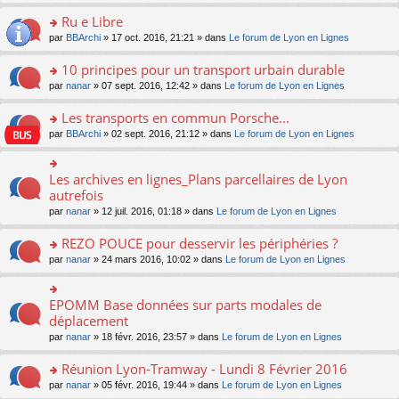
s
u
n
e
e
le
lu
s
s
s
Ru e Libre
n
nt
m
le
a
ré
ult
o
e
pl
o
par
BBArchi
» 17 oct. 2016, 21:21 » dans
Le forum de Lyon en Lignes
g
c
er
n
s
u
n
e
e
le
lu
s
s
s
10 principes pour un transport urbain durable
n
nt
m
le
a
ré
ult
o
e
pl
o
par
nanar
» 07 sept. 2016, 12:42 » dans
Le forum de Lyon en Lignes
g
c
er
n
s
u
n
e
e
le
lu
s
s
s
Les transports en commun Porsche...
n
nt
m
le
a
ré
ult
o
e
pl
o
par
BBArchi
» 02 sept. 2016, 21:12 » dans
Le forum de Lyon en Lignes
g
c
er
n
s
u
n
e
e
le
lu
s
s
s
n
nt
m
le
a
ré
ult
Les archives en lignes_Plans parcellaires de Lyon
o
o
e
pl
g
c
er
n
n
autrefois
s
u
e
e
le
lu
s
s
s
n
par
nanar
» 12 juil. 2016, 01:18 » dans
Le forum de Lyon en Lignes
nt
m
le
ult
a
ré
o
e
pl
er
g
c
n
REZO POUCE pour desservir les périphéries ?
s
u
le
e
e
lu
s
s
m
n
o
par
nanar
» 24 mars 2016, 10:02 » dans
Le forum de Lyon en Lignes
nt
le
a
ré
e
o
n
pl
g
c
s
n
s
u
e
e
s
lu
ult
EPOMM Base données sur parts modales de
o
s
n
nt
a
le
er
n
déplacement
ré
o
g
pl
le
s
c
n
par
nanar
» 18 févr. 2016, 23:57 » dans
Le forum de Lyon en Lignes
e
u
m
ult
e
lu
n
s
e
er
nt
le
o
Réunion Lyon-Tramway - Lundi 8 Février 2016
ré
s
le
pl
n
c
s
m
o
par
nanar
» 05 févr. 2016, 19:44 » dans
Le forum de Lyon en Lignes
u
lu
e
a
e
n