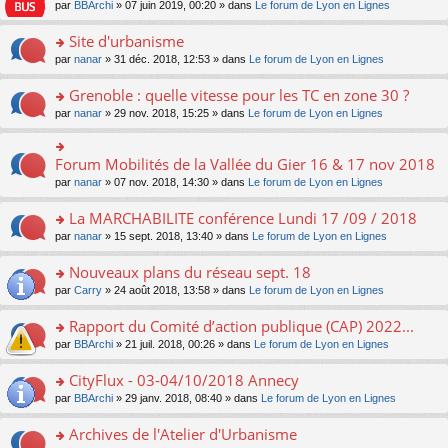
e
pl
o
par
BBArchi
» 07 juin 2019, 00:20 » dans
Le forum de Lyon en Lignes
e
g
er
n
s
u
n
nt
e
le
lu
s
s
s
Site d'urbanisme
n
m
le
a
ré
ult
o
e
pl
o
par
nanar
» 31 déc. 2018, 12:53 » dans
Le forum de Lyon en Lignes
g
c
er
n
s
u
n
e
e
le
lu
s
s
s
Grenoble : quelle vitesse pour les TC en zone 30 ?
n
nt
m
le
a
ré
ult
o
e
pl
o
par
nanar
» 29 nov. 2018, 15:25 » dans
Le forum de Lyon en Lignes
g
c
er
n
s
u
n
e
e
le
lu
s
s
s
n
nt
m
le
a
ré
ult
Forum Mobilités de la Vallée du Gier 16 & 17 nov 2018
o
o
e
pl
g
c
er
n
n
s
u
par
nanar
» 07 nov. 2018, 14:30 » dans
Le forum de Lyon en Lignes
e
e
le
lu
s
s
s
n
nt
m
le
ult
a
ré
La MARCHABILITE conférence Lundi 17 /09 / 2018
o
e
pl
er
g
c
n
s
u
o
par
nanar
» 15 sept. 2018, 13:40 » dans
Le forum de Lyon en Lignes
le
e
e
lu
s
s
n
m
n
nt
le
a
ré
s
e
Nouveaux plans du réseau sept. 18
o
pl
g
c
ult
s
n
u
o
par
Carry
» 24 août 2018, 13:58 » dans
Le forum de Lyon en Lignes
e
e
er
s
lu
s
n
n
nt
le
a
le
ré
s
Rapport du Comité d’action publique (CAP) 2022...
o
m
g
pl
c
ult
n
e
e
u
o
par
BBArchi
» 21 juil. 2018, 00:26 » dans
Le forum de Lyon en Lignes
e
er
lu
s
n
s
n
nt
le
le
s
o
ré
s
CityFlux - 03-04/10/2018 Annecy
m
pl
a
n
c
ult
e
u
o
par
BBArchi
» 29 janv. 2018, 08:40 » dans
Le forum de Lyon en Lignes
g
lu
e
er
s
s
n
e
le
nt
le
s
ré
s
Archives de l'Atelier d'Urbanisme
n
pl
m
a
c
ult
o