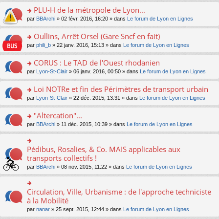
s
le
nt
g
s
s
PLU-H de la métropole de Lyon...
ré
pl
e
s
ult
c
u
n
o
par
BBArchi
» 02 févr. 2016, 16:20 » dans
Le forum de Lyon en Lignes
a
er
e
s
o
n
g
le
nt
ré
n
s
Oullins, Arrêt Orsel (Gare Sncf en fait)
e
m
c
lu
ult
n
e
o
par
phili_b
» 22 janv. 2016, 15:13 » dans
Le forum de Lyon en Lignes
e
le
er
o
s
n
nt
pl
le
n
s
s
CORUS : Le TAD de l'Ouest rhodanien
u
m
lu
a
ult
s
e
o
par
Lyon-St-Clair
» 06 janv. 2016, 00:50 » dans
Le forum de Lyon en Lignes
le
g
er
ré
s
n
pl
e
le
c
s
s
u
Loi NOTRe et fin des Périmètres de transport urbain
n
m
e
a
ult
s
o
e
o
par
Lyon-St-Clair
» 22 déc. 2015, 13:31 » dans
Le forum de Lyon en Lignes
nt
g
er
ré
n
s
n
e
le
c
lu
s
s
"Altercation"...
n
m
e
le
a
ult
o
e
nt
pl
o
par
BBArchi
» 11 déc. 2015, 10:39 » dans
Le forum de Lyon en Lignes
g
er
n
s
u
n
e
le
lu
s
s
s
n
m
le
a
ré
ult
Pédibus, Rosalies, & Co. MAIS applicables aux
o
o
e
pl
g
c
er
n
n
transports collectifs !
s
u
e
e
le
lu
s
s
s
n
par
BBArchi
» 08 nov. 2015, 11:22 » dans
Le forum de Lyon en Lignes
nt
m
le
ult
a
ré
o
e
pl
er
g
c
n
s
u
le
e
e
lu
Circulation, Ville, Urbanisme : de l'approche techniciste
s
o
s
m
n
nt
le
a
n
à la Mobilité
ré
e
o
pl
g
s
c
s
n
par
nanar
» 25 sept. 2015, 12:44 » dans
Le forum de Lyon en Lignes
u
e
ult
e
s
lu
s