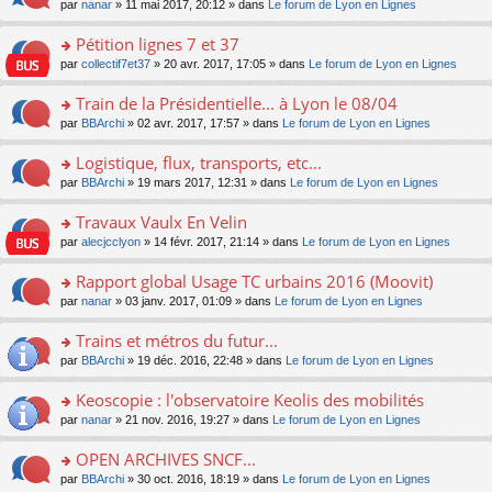
u
e
o
par
nanar
» 11 mai 2017, 20:12 » dans
Le forum de Lyon en Lignes
g
e
er
n
s
s
n
e
nt
le
lu
ré
s
s
Pétition lignes 7 et 37
n
m
le
c
a
ult
o
e
pl
o
par
collectif7et37
» 20 avr. 2017, 17:05 » dans
Le forum de Lyon en Lignes
e
g
er
n
s
u
n
nt
e
le
lu
s
s
s
Train de la Présidentielle... à Lyon le 08/04
n
m
le
a
ré
ult
o
e
pl
o
par
BBArchi
» 02 avr. 2017, 17:57 » dans
Le forum de Lyon en Lignes
g
c
er
n
s
u
n
e
e
le
lu
s
s
s
Logistique, flux, transports, etc...
n
nt
m
le
a
ré
ult
o
e
pl
o
par
BBArchi
» 19 mars 2017, 12:31 » dans
Le forum de Lyon en Lignes
g
c
er
n
s
u
n
e
e
le
lu
s
s
s
Travaux Vaulx En Velin
n
nt
m
le
a
ré
ult
o
e
pl
o
par
alecjcclyon
» 14 févr. 2017, 21:14 » dans
Le forum de Lyon en Lignes
g
c
er
n
s
u
n
e
e
le
lu
s
s
s
Rapport global Usage TC urbains 2016 (Moovit)
n
nt
m
le
a
ré
ult
o
e
pl
o
par
nanar
» 03 janv. 2017, 01:09 » dans
Le forum de Lyon en Lignes
g
c
er
n
s
u
n
e
e
le
lu
s
s
s
Trains et métros du futur...
n
nt
m
le
a
ré
ult
o
e
pl
o
par
BBArchi
» 19 déc. 2016, 22:48 » dans
Le forum de Lyon en Lignes
g
c
er
n
s
u
n
e
e
le
lu
s
s
s
Keoscopie : l'observatoire Keolis des mobilités
n
nt
m
le
a
ré
ult
o
e
pl
o
par
nanar
» 21 nov. 2016, 19:27 » dans
Le forum de Lyon en Lignes
g
c
er
n
s
u
n
e
e
le
lu
s
s
s
OPEN ARCHIVES SNCF...
n
nt
m
le
a
ré
ult
o
e
pl
o
par
BBArchi
» 30 oct. 2016, 18:19 » dans
Le forum de Lyon en Lignes
g
c
er
n