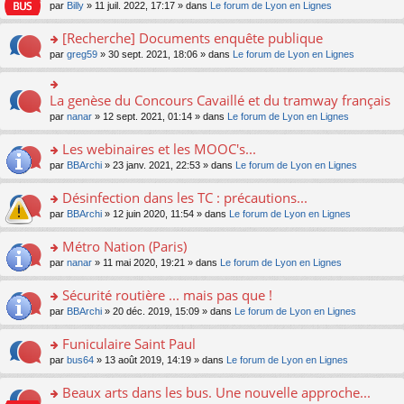
n
n
s
par
Billy
» 11 juil. 2022, 17:17 » dans
Le forum de Lyon en Lignes
e
le
c
lu
s
s
n
m
e
le
ult
a
[Recherche] Documents enquête publique
o
e
nt
pl
er
g
n
s
u
o
par
greg59
» 30 sept. 2021, 18:06 » dans
Le forum de Lyon en Lignes
le
e
lu
s
s
n
m
n
le
a
ré
s
e
o
pl
g
c
ult
s
La genèse du Concours Cavaillé et du tramway français
n
o
u
e
e
er
s
lu
n
s
par
nanar
» 12 sept. 2021, 01:14 » dans
Le forum de Lyon en Lignes
n
nt
le
a
le
s
ré
o
m
g
pl
ult
c
Les webinaires et les MOOC's...
n
e
e
u
er
e
lu
s
n
s
o
par
BBArchi
» 23 janv. 2021, 22:53 » dans
Le forum de Lyon en Lignes
le
nt
le
s
o
ré
n
m
pl
a
n
c
s
e
Désinfection dans les TC : précautions...
u
g
lu
e
ult
s
s
o
par
BBArchi
» 12 juin 2020, 11:54 » dans
Le forum de Lyon en Lignes
e
le
nt
er
s
ré
n
n
pl
le
a
c
s
Métro Nation (Paris)
o
u
m
g
e
ult
n
s
e
e
o
par
nanar
» 11 mai 2020, 19:21 » dans
Le forum de Lyon en Lignes
nt
er
lu
ré
s
n
n
le
le
c
s
o
s
Sécurité routière ... mais pas que !
m
pl
e
a
n
ult
e
u
o
par
BBArchi
» 20 déc. 2019, 15:09 » dans
Le forum de Lyon en Lignes
nt
g
lu
er
s
s
n
e
le
le
s
ré
s
Funiculaire Saint Paul
n
pl
m
a
c
ult
o
u
e
o
par
bus64
» 13 août 2019, 14:19 » dans
Le forum de Lyon en Lignes
g
e
er
n
s
s
n
e
nt
le
lu
ré
s
s
Beaux arts dans les bus. Une nouvelle approche...
n
m
le
c
a
ult
o