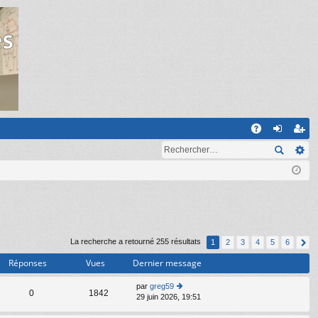
R
A
on
ns
Q
ne
cri
xi
pti
on
on
La recherche a retourné 255 résultats
1
2
3
4
5
6
Réponses
Vues
Dernier message
par
greg59
C
0
1842
29 juin 2026, 19:51
o
n