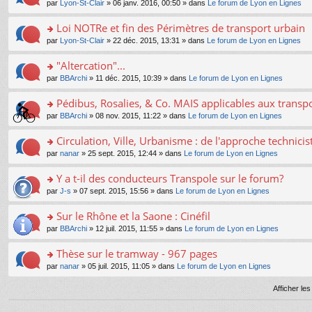
e
pl
o
par
Lyon-St-Clair
» 06 janv. 2016, 00:50 » dans
Le forum de Lyon en Lignes
g
c
er
n
s
u
n
e
e
le
lu
s
s
s
Loi NOTRe et fin des Périmètres de transport urbain
n
nt
m
le
a
ré
ult
o
e
pl
o
par
Lyon-St-Clair
» 22 déc. 2015, 13:31 » dans
Le forum de Lyon en Lignes
g
c
er
n
s
u
n
e
e
le
lu
s
s
s
"Altercation"...
n
nt
m
le
a
ré
ult
o
e
pl
o
par
BBArchi
» 11 déc. 2015, 10:39 » dans
Le forum de Lyon en Lignes
g
c
er
n
s
u
n
e
e
le
lu
s
s
s
Pédibus, Rosalies, & Co. MAIS applicables aux transpor
n
nt
m
le
a
ré
ult
o
e
pl
o
par
BBArchi
» 08 nov. 2015, 11:22 » dans
Le forum de Lyon en Lignes
g
c
er
n
s
u
n
e
e
le
lu
s
s
s
Circulation, Ville, Urbanisme : de l'approche technicis
n
nt
m
le
a
ré
ult
o
e
pl
o
par
nanar
» 25 sept. 2015, 12:44 » dans
Le forum de Lyon en Lignes
g
c
er
n
s
u
n
e
e
le
lu
s
s
s
Y a t-il des conducteurs Transpole sur le forum?
n
nt
m
le
a
ré
ult
o
e
pl
o
par
J-s
» 07 sept. 2015, 15:56 » dans
Le forum de Lyon en Lignes
g
c
er
n
s
u
n
e
e
le
lu
s
s
s
Sur le Rhône et la Saone : Cinéfil
n
nt
m
le
a
ré
ult
o
e
pl
o
par
BBArchi
» 12 juil. 2015, 11:55 » dans
Le forum de Lyon en Lignes
g
c
er
n
s
u
n
e
e
le
lu
s
s
s
Thèse sur le tramway - 967 pages
n
nt
m
le
a
ré
ult
o
e
pl
o
par
nanar
» 05 juil. 2015, 11:05 » dans
Le forum de Lyon en Lignes
g
c
er
n
s
u
n
e
e
le
lu
s
s
s
Afficher le
n
nt
m
le
a
ré
ult
o
e
pl
g
c
er
n