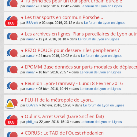
10 principes pour un transport urbain durable
nt
m
le
a
ré
ult
o
e
pl
o
par
nanar
» 07 sept. 2016, 12:42 » dans
Le forum de Lyon en Lignes
g
c
er
n
s
u
n
e
e
le
lu
s
s
s
Les transports en commun Porsche...
n
nt
m
le
a
ré
ult
o
e
pl
o
par
BBArchi
» 02 sept. 2016, 21:12 » dans
Le forum de Lyon en Lignes
g
c
er
n
s
u
n
e
e
le
lu
s
s
s
Les archives en lignes_Plans parcellaires de Lyon autr
n
nt
m
le
a
ré
ult
o
e
pl
o
par
nanar
» 12 juil. 2016, 01:18 » dans
Le forum de Lyon en Lignes
g
c
er
n
s
u
n
e
e
le
lu
s
s
s
REZO POUCE pour desservir les périphéries ?
n
nt
m
le
a
ré
ult
o
e
pl
o
par
nanar
» 24 mars 2016, 10:02 » dans
Le forum de Lyon en Lignes
g
c
er
n
s
u
n
e
e
le
lu
s
s
s
EPOMM Base données sur parts modales de déplac
n
nt
m
le
a
ré
ult
o
e
pl
o
par
nanar
» 18 févr. 2016, 23:57 » dans
Le forum de Lyon en Lignes
g
c
er
n
s
u
n
e
e
le
lu
s
s
s
Réunion Lyon-Tramway - Lundi 8 Février 2016
n
nt
m
le
a
ré
ult
o
e
pl
o
par
nanar
» 05 févr. 2016, 19:44 » dans
Le forum de Lyon en Lignes
g
c
er
n
s
u
n
e
e
le
lu
s
s
s
PLU-H de la métropole de Lyon...
n
nt
m
le
a
ré
ult
o
e
pl
o
par
BBArchi
» 02 févr. 2016, 16:20 » dans
Le forum de Lyon en Lignes
g
c
er
n
s
u
n
e
e
le
lu
s
s
s
Oullins, Arrêt Orsel (Gare Sncf en fait)
n
nt
m
le
a
ré
ult
o
e
pl
o
par
phili_b
» 22 janv. 2016, 15:13 » dans
Le forum de Lyon en Lignes
g
c
er
n
s
u
n
e
e
le
lu
s
s
s
CORUS : Le TAD de l'Ouest rhodanien
n
nt
m
le
a
ré
ult
o