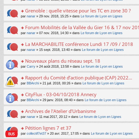
g
c
er
n
s
u
n
e
e
le
lu
s
s
s
Grenoble : quelle vitesse pour les TC en zone 30 ?
n
nt
m
le
a
ré
ult
o
e
pl
o
par
nanar
» 29 nov. 2018, 15:25 » dans
Le forum de Lyon en Lignes
g
c
er
n
s
u
n
e
e
le
lu
s
s
s
Forum Mobilités de la Vallée du Gier 16 & 17 nov 20
n
nt
m
le
a
ré
ult
o
e
pl
o
par
nanar
» 07 nov. 2018, 14:30 » dans
Le forum de Lyon en Lignes
g
c
er
n
s
u
n
e
e
le
lu
s
s
s
La MARCHABILITE conférence Lundi 17 /09 / 2018
n
nt
m
le
a
ré
ult
o
e
pl
o
par
nanar
» 15 sept. 2018, 13:40 » dans
Le forum de Lyon en Lignes
g
c
er
n
s
u
n
e
e
le
lu
s
s
s
Nouveaux plans du réseau sept. 18
n
nt
m
le
a
ré
ult
o
e
pl
o
par
Carry
» 24 août 2018, 13:58 » dans
Le forum de Lyon en Lignes
g
c
er
n
s
u
n
e
e
le
lu
s
s
s
Rapport du Comité d’action publique (CAP) 2022...
n
nt
m
le
a
ré
ult
o
e
pl
o
par
BBArchi
» 21 juil. 2018, 00:26 » dans
Le forum de Lyon en Lignes
g
c
er
n
s
u
n
e
e
le
lu
s
s
s
CityFlux - 03-04/10/2018 Annecy
n
nt
m
le
a
ré
ult
o
e
pl
o
par
BBArchi
» 29 janv. 2018, 08:40 » dans
Le forum de Lyon en Lignes
g
c
er
n
s
u
n
e
e
le
lu
s
s
s
Archives de l'Atelier d'Urbanisme
n
nt
m
le
a
ré
ult
o
e
pl
o
par
nanar
» 11 mai 2017, 20:12 » dans
Le forum de Lyon en Lignes
g
c
er
n
s
u
n
e
e
le
lu
s
s
s
Pétition lignes 7 et 37
n
nt
m
le
a
ré
ult
o
e
pl
o
par
collectif7et37
» 20 avr. 2017, 17:05 » dans
Le forum de Lyon en Lignes
g
c
er
n
s
u
n