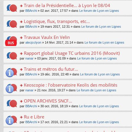
e
e
le
lu
s
s
s
Train de la Présidentielle... à Lyon le 08/04
n
nt
m
le
a
ré
ult
o
e
pl
o
par
BBArchi
» 02 avr. 2017, 17:57 » dans
Le forum de Lyon en Lignes
g
c
er
n
s
u
n
e
e
le
lu
s
s
s
Logistique, flux, transports, etc...
n
nt
m
le
a
ré
ult
o
e
pl
o
par
BBArchi
» 19 mars 2017, 12:31 » dans
Le forum de Lyon en Lignes
g
c
er
n
s
u
n
e
e
le
lu
s
s
s
Travaux Vaulx En Velin
n
nt
m
le
a
ré
ult
o
e
pl
o
par
alecjcclyon
» 14 févr. 2017, 21:14 » dans
Le forum de Lyon en Lignes
g
c
er
n
s
u
n
e
e
le
lu
s
s
s
Rapport global Usage TC urbains 2016 (Moovit)
n
nt
m
le
a
ré
ult
o
e
pl
o
par
nanar
» 03 janv. 2017, 01:09 » dans
Le forum de Lyon en Lignes
g
c
er
n
s
u
n
e
e
le
lu
s
s
s
Trains et métros du futur...
n
nt
m
le
a
ré
ult
o
e
pl
o
par
BBArchi
» 19 déc. 2016, 22:48 » dans
Le forum de Lyon en Lignes
g
c
er
n
s
u
n
e
e
le
lu
s
s
s
Keoscopie : l'observatoire Keolis des mobilités
n
nt
m
le
a
ré
ult
o
e
pl
o
par
nanar
» 21 nov. 2016, 19:27 » dans
Le forum de Lyon en Lignes
g
c
er
n
s
u
n
e
e
le
lu
s
s
s
OPEN ARCHIVES SNCF...
n
nt
m
le
a
ré
ult
o
e
pl
o
par
BBArchi
» 30 oct. 2016, 18:19 » dans
Le forum de Lyon en Lignes
g
c
er
n
s
u
n
e
e
le
lu
s
s
s
Ru e Libre
n
nt
m
le
a
ré
ult
o
e
pl
o
par
BBArchi
» 17 oct. 2016, 21:21 » dans
Le forum de Lyon en Lignes
g
c
er
n
s
u
n
e
e
le
lu
s
s
s
n