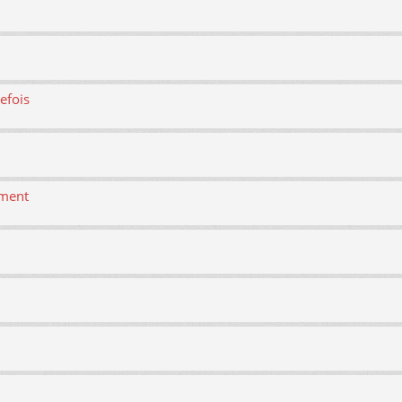
efois
ement