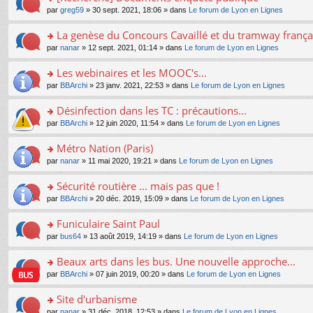
a
ré
ult
o
e
pl
o
par
greg59
» 30 sept. 2021, 18:06 » dans
Le forum de Lyon en Lignes
g
c
er
n
s
u
n
e
e
le
lu
s
s
s
La genèse du Concours Cavaillé et du tramway frança
n
nt
m
le
a
ré
ult
o
e
pl
o
par
nanar
» 12 sept. 2021, 01:14 » dans
Le forum de Lyon en Lignes
g
c
er
n
s
u
n
e
e
le
lu
s
s
s
Les webinaires et les MOOC's...
n
nt
m
le
a
ré
ult
o
e
pl
o
par
BBArchi
» 23 janv. 2021, 22:53 » dans
Le forum de Lyon en Lignes
g
c
er
n
s
u
n
e
e
le
lu
s
s
s
Désinfection dans les TC : précautions...
n
nt
m
le
a
ré
ult
o
e
pl
o
par
BBArchi
» 12 juin 2020, 11:54 » dans
Le forum de Lyon en Lignes
g
c
er
n
s
u
n
e
e
le
lu
s
s
s
Métro Nation (Paris)
n
nt
m
le
a
ré
ult
o
e
pl
o
par
nanar
» 11 mai 2020, 19:21 » dans
Le forum de Lyon en Lignes
g
c
er
n
s
u
n
e
e
le
lu
s
s
s
Sécurité routière ... mais pas que !
n
nt
m
le
a
ré
ult
o
e
pl
o
par
BBArchi
» 20 déc. 2019, 15:09 » dans
Le forum de Lyon en Lignes
g
c
er
n
s
u
n
e
e
le
lu
s
s
s
Funiculaire Saint Paul
n
nt
m
le
a
ré
ult
o
e
pl
o
par
bus64
» 13 août 2019, 14:19 » dans
Le forum de Lyon en Lignes
g
c
er
n
s
u
n
e
e
le
lu
s
s
s
Beaux arts dans les bus. Une nouvelle approche...
n
nt
m
le
a
ré
ult
o
e
pl
o
par
BBArchi
» 07 juin 2019, 00:20 » dans
Le forum de Lyon en Lignes
g
c
er
n
s
u
n
e
e
le
lu
s
s
s
Site d'urbanisme
n
nt
m
le
a
ré
ult
o
e
pl
o
par
nanar
» 31 déc. 2018, 12:53 » dans
Le forum de Lyon en Lignes