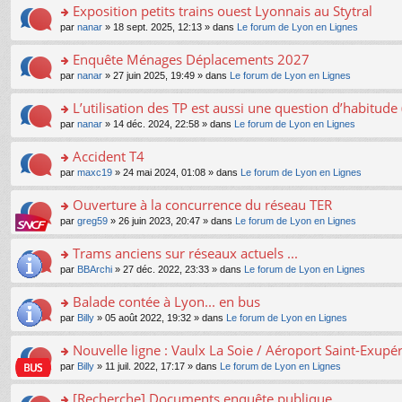
s
Exposition petits trains ouest Lyonnais au Stytral
ult
o
par
nanar
» 18 sept. 2025, 12:13 » dans
Le forum de Lyon en Lignes
er
n
le
s
Enquête Ménages Déplacements 2027
m
ult
e
o
par
nanar
» 27 juin 2025, 19:49 » dans
Le forum de Lyon en Lignes
er
s
n
le
s
s
L’utilisation des TP est aussi une question d’habitud
m
a
ult
e
o
par
nanar
» 14 déc. 2024, 22:58 » dans
Le forum de Lyon en Lignes
g
er
s
n
e
le
s
s
Accident T4
n
m
a
ult
o
e
o
par
maxc19
» 24 mai 2024, 01:08 » dans
Le forum de Lyon en Lignes
g
er
n
s
n
e
le
lu
s
s
Ouverture à la concurrence du réseau TER
n
m
le
a
ult
o
e
pl
o
par
greg59
» 26 juin 2023, 20:47 » dans
Le forum de Lyon en Lignes
g
er
n
s
u
n
e
le
lu
s
s
s
Trams anciens sur réseaux actuels ...
n
m
le
a
ré
ult
o
e
pl
o
par
BBArchi
» 27 déc. 2022, 23:33 » dans
Le forum de Lyon en Lignes
g
c
er
n
s
u
n
e
e
le
lu
s
s
s
Balade contée à Lyon... en bus
n
nt
m
le
a
ré
ult
o
e
pl
o
par
Billy
» 05 août 2022, 19:32 » dans
Le forum de Lyon en Lignes
g
c
er
n
s
u
n
e
e
le
lu
s
s
s
Nouvelle ligne : Vaulx La Soie / Aéroport Saint-Exupé
n
nt
m
le
a
ré
ult
o
e
pl
o
par
Billy
» 11 juil. 2022, 17:17 » dans
Le forum de Lyon en Lignes
g
c
er
n
s
u
n
e
e
le
lu
s
s
s
[Recherche] Documents enquête publique
n
nt
m
le