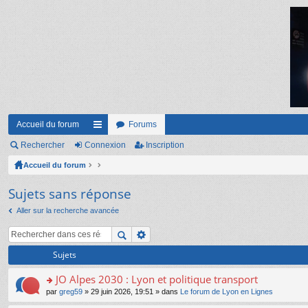
Accueil du forum
Forums
Rechercher
Connexion
ac
Inscription
Accueil du forum
co
ur
Sujets sans réponse
ci
Aller sur la recherche avancée
s
Sujets
JO Alpes 2030 : Lyon et politique transport
o
par
greg59
» 29 juin 2026, 19:51 » dans
Le forum de Lyon en Lignes
n