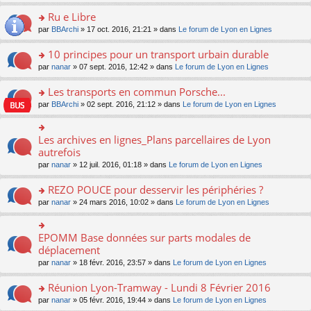
s
u
n
e
e
le
lu
s
s
s
Ru e Libre
n
nt
m
le
a
ré
ult
o
e
pl
o
par
BBArchi
» 17 oct. 2016, 21:21 » dans
Le forum de Lyon en Lignes
g
c
er
n
s
u
n
e
e
le
lu
s
s
s
10 principes pour un transport urbain durable
n
nt
m
le
a
ré
ult
o
e
pl
o
par
nanar
» 07 sept. 2016, 12:42 » dans
Le forum de Lyon en Lignes
g
c
er
n
s
u
n
e
e
le
lu
s
s
s
Les transports en commun Porsche...
n
nt
m
le
a
ré
ult
o
e
pl
o
par
BBArchi
» 02 sept. 2016, 21:12 » dans
Le forum de Lyon en Lignes
g
c
er
n
s
u
n
e
e
le
lu
s
s
s
n
nt
m
le
a
ré
ult
Les archives en lignes_Plans parcellaires de Lyon
o
o
e
pl
g
c
er
n
n
autrefois
s
u
e
e
le
lu
s
s
s
n
par
nanar
» 12 juil. 2016, 01:18 » dans
Le forum de Lyon en Lignes
nt
m
le
ult
a
ré
o
e
pl
er
g
c
n
REZO POUCE pour desservir les périphéries ?
s
u
le
e
e
lu
s
s
m
n
o
par
nanar
» 24 mars 2016, 10:02 » dans
Le forum de Lyon en Lignes
nt
le
a
ré
e
o
n
pl
g
c
s
n
s
u
e
e
s
lu
ult
EPOMM Base données sur parts modales de
o
s
n
nt
a
le
er
n
déplacement
ré
o
g
pl
le
s
c
n
par
nanar
» 18 févr. 2016, 23:57 » dans
Le forum de Lyon en Lignes
e
u
m
ult
e
lu
n
s
e
er
nt
le
o
Réunion Lyon-Tramway - Lundi 8 Février 2016
ré
s
le
pl
n
c
s
m
o
par
nanar
» 05 févr. 2016, 19:44 » dans
Le forum de Lyon en Lignes
u
lu
e
a
e
n