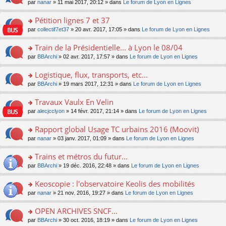
u
e
o
par
nanar
» 11 mai 2017, 20:12 » dans
Le forum de Lyon en Lignes
g
e
er
n
s
s
n
e
nt
le
lu
ré
s
s
Pétition lignes 7 et 37
n
m
le
c
a
ult
o
e
pl
o
par
collectif7et37
» 20 avr. 2017, 17:05 » dans
Le forum de Lyon en Lignes
e
g
er
n
s
u
n
nt
e
le
lu
s
s
s
Train de la Présidentielle... à Lyon le 08/04
n
m
le
a
ré
ult
o
e
pl
o
par
BBArchi
» 02 avr. 2017, 17:57 » dans
Le forum de Lyon en Lignes
g
c
er
n
s
u
n
e
e
le
lu
s
s
s
Logistique, flux, transports, etc...
n
nt
m
le
a
ré
ult
o
e
pl
o
par
BBArchi
» 19 mars 2017, 12:31 » dans
Le forum de Lyon en Lignes
g
c
er
n
s
u
n
e
e
le
lu
s
s
s
Travaux Vaulx En Velin
n
nt
m
le
a
ré
ult
o
e
pl
o
par
alecjcclyon
» 14 févr. 2017, 21:14 » dans
Le forum de Lyon en Lignes
g
c
er
n
s
u
n
e
e
le
lu
s
s
s
Rapport global Usage TC urbains 2016 (Moovit)
n
nt
m
le
a
ré
ult
o
e
pl
o
par
nanar
» 03 janv. 2017, 01:09 » dans
Le forum de Lyon en Lignes
g
c
er
n
s
u
n
e
e
le
lu
s
s
s
Trains et métros du futur...
n
nt
m
le
a
ré
ult
o
e
pl
o
par
BBArchi
» 19 déc. 2016, 22:48 » dans
Le forum de Lyon en Lignes
g
c
er
n
s
u
n
e
e
le
lu
s
s
s
Keoscopie : l'observatoire Keolis des mobilités
n
nt
m
le
a
ré
ult
o
e
pl
o
par
nanar
» 21 nov. 2016, 19:27 » dans
Le forum de Lyon en Lignes
g
c
er
n
s
u
n
e
e
le
lu
s
s
s
OPEN ARCHIVES SNCF...
n
nt
m
le
a
ré
ult
o
e
pl
o
par
BBArchi
» 30 oct. 2016, 18:19 » dans
Le forum de Lyon en Lignes
g
c
er
n