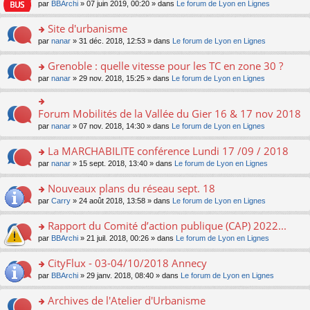
e
pl
o
par
BBArchi
» 07 juin 2019, 00:20 » dans
Le forum de Lyon en Lignes
e
g
er
n
s
u
n
nt
e
le
lu
s
s
s
Site d'urbanisme
n
m
le
a
ré
ult
o
e
pl
o
par
nanar
» 31 déc. 2018, 12:53 » dans
Le forum de Lyon en Lignes
g
c
er
n
s
u
n
e
e
le
lu
s
s
s
Grenoble : quelle vitesse pour les TC en zone 30 ?
n
nt
m
le
a
ré
ult
o
e
pl
o
par
nanar
» 29 nov. 2018, 15:25 » dans
Le forum de Lyon en Lignes
g
c
er
n
s
u
n
e
e
le
lu
s
s
s
n
nt
m
le
a
ré
ult
Forum Mobilités de la Vallée du Gier 16 & 17 nov 2018
o
o
e
pl
g
c
er
n
n
s
u
par
nanar
» 07 nov. 2018, 14:30 » dans
Le forum de Lyon en Lignes
e
e
le
lu
s
s
s
n
nt
m
le
ult
a
ré
La MARCHABILITE conférence Lundi 17 /09 / 2018
o
e
pl
er
g
c
n
s
u
o
par
nanar
» 15 sept. 2018, 13:40 » dans
Le forum de Lyon en Lignes
le
e
e
lu
s
s
n
m
n
nt
le
a
ré
s
e
Nouveaux plans du réseau sept. 18
o
pl
g
c
ult
s
n
u
o
par
Carry
» 24 août 2018, 13:58 » dans
Le forum de Lyon en Lignes
e
e
er
s
lu
s
n
n
nt
le
a
le
ré
s
Rapport du Comité d’action publique (CAP) 2022...
o
m
g
pl
c
ult
n
e
e
u
o
par
BBArchi
» 21 juil. 2018, 00:26 » dans
Le forum de Lyon en Lignes
e
er
lu
s
n
s
n
nt
le
le
s
o
ré
s
CityFlux - 03-04/10/2018 Annecy
m
pl
a
n
c
ult
e
u
o
par
BBArchi
» 29 janv. 2018, 08:40 » dans
Le forum de Lyon en Lignes
g
lu
e
er
s
s
n
e
le
nt
le
s
ré
s
Archives de l'Atelier d'Urbanisme
n
pl
m
a
c
ult
o