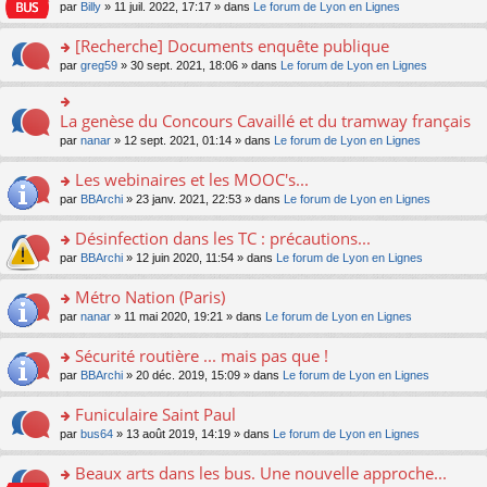
n
n
s
par
Billy
» 11 juil. 2022, 17:17 » dans
Le forum de Lyon en Lignes
e
le
c
lu
s
s
n
m
e
le
ult
a
[Recherche] Documents enquête publique
o
e
nt
pl
er
g
n
s
u
o
par
greg59
» 30 sept. 2021, 18:06 » dans
Le forum de Lyon en Lignes
le
e
lu
s
s
n
m
n
le
a
ré
s
e
o
pl
g
c
ult
s
La genèse du Concours Cavaillé et du tramway français
n
o
u
e
e
er
s
lu
n
s
par
nanar
» 12 sept. 2021, 01:14 » dans
Le forum de Lyon en Lignes
n
nt
le
a
le
s
ré
o
m
g
pl
ult
c
Les webinaires et les MOOC's...
n
e
e
u
er
e
lu
s
n
s
o
par
BBArchi
» 23 janv. 2021, 22:53 » dans
Le forum de Lyon en Lignes
le
nt
le
s
o
ré
n
m
pl
a
n
c
s
e
Désinfection dans les TC : précautions...
u
g
lu
e
ult
s
s
o
par
BBArchi
» 12 juin 2020, 11:54 » dans
Le forum de Lyon en Lignes
e
le
nt
er
s
ré
n
n
pl
le
a
c
s
Métro Nation (Paris)
o
u
m
g
e
ult
n
s
e
e
o
par
nanar
» 11 mai 2020, 19:21 » dans
Le forum de Lyon en Lignes
nt
er
lu
ré
s
n
n
le
le
c
s
o
s
Sécurité routière ... mais pas que !
m
pl
e
a
n
ult
e
u
o
par
BBArchi
» 20 déc. 2019, 15:09 » dans
Le forum de Lyon en Lignes
nt
g
lu
er
s
s
n
e
le
le
s
ré
s
Funiculaire Saint Paul
n
pl
m
a
c
ult
o
u
e
o
par
bus64
» 13 août 2019, 14:19 » dans
Le forum de Lyon en Lignes
g
e
er
n
s
s
n
e
nt
le
lu
ré
s
s
Beaux arts dans les bus. Une nouvelle approche...
n
m
le
c
a
ult
o