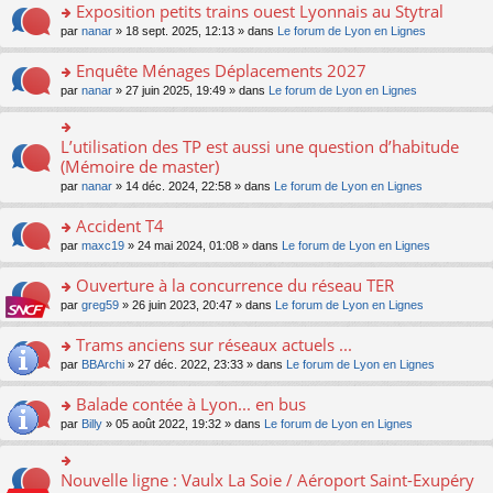
s
Exposition petits trains ouest Lyonnais au Stytral
ult
o
par
nanar
» 18 sept. 2025, 12:13 » dans
Le forum de Lyon en Lignes
er
n
le
s
Enquête Ménages Déplacements 2027
m
ult
e
o
par
nanar
» 27 juin 2025, 19:49 » dans
Le forum de Lyon en Lignes
er
s
n
le
s
s
m
a
ult
L’utilisation des TP est aussi une question d’habitude
o
e
g
er
n
(Mémoire de master)
s
e
le
s
s
n
par
nanar
» 14 déc. 2024, 22:58 » dans
Le forum de Lyon en Lignes
m
ult
a
o
e
er
g
n
Accident T4
s
le
e
lu
s
m
n
o
par
maxc19
» 24 mai 2024, 01:08 » dans
Le forum de Lyon en Lignes
le
a
e
o
n
pl
g
s
n
s
Ouverture à la concurrence du réseau TER
u
e
s
lu
ult
s
n
o
par
greg59
» 26 juin 2023, 20:47 » dans
Le forum de Lyon en Lignes
a
le
er
ré
o
n
g
pl
le
c
n
s
Trams anciens sur réseaux actuels ...
e
u
m
e
lu
ult
n
s
e
o
par
BBArchi
» 27 déc. 2022, 23:33 » dans
Le forum de Lyon en Lignes
nt
le
er
o
ré
s
n
pl
le
n
c
s
s
Balade contée à Lyon... en bus
u
m
lu
e
a
ult
s
e
o
par
Billy
» 05 août 2022, 19:32 » dans
Le forum de Lyon en Lignes
le
nt
g
er
ré
s
n
pl
e
le
c
s
s
u
n
m
e
a
ult
s
Nouvelle ligne : Vaulx La Soie / Aéroport Saint-Exupéry
o
o
e
nt
g
er
ré