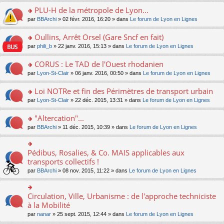
s
le
nt
g
s
s
PLU-H de la métropole de Lyon...
ré
pl
e
s
ult
c
u
n
o
par
BBArchi
» 02 févr. 2016, 16:20 » dans
Le forum de Lyon en Lignes
a
er
e
s
o
n
g
le
nt
ré
n
s
Oullins, Arrêt Orsel (Gare Sncf en fait)
e
m
c
lu
ult
n
e
o
par
phili_b
» 22 janv. 2016, 15:13 » dans
Le forum de Lyon en Lignes
e
le
er
o
s
n
nt
pl
le
n
s
s
CORUS : Le TAD de l'Ouest rhodanien
u
m
lu
a
ult
s
e
o
par
Lyon-St-Clair
» 06 janv. 2016, 00:50 » dans
Le forum de Lyon en Lignes
le
g
er
ré
s
n
pl
e
le
c
s
s
u
Loi NOTRe et fin des Périmètres de transport urbain
n
m
e
a
ult
s
o
e
o
par
Lyon-St-Clair
» 22 déc. 2015, 13:31 » dans
Le forum de Lyon en Lignes
nt
g
er
ré
n
s
n
e
le
c
lu
s
s
"Altercation"...
n
m
e
le
a
ult
o
e
nt
pl
o
par
BBArchi
» 11 déc. 2015, 10:39 » dans
Le forum de Lyon en Lignes
g
er
n
s
u
n
e
le
lu
s
s
s
n
m
le
a
ré
ult
Pédibus, Rosalies, & Co. MAIS applicables aux
o
o
e
pl
g
c
er
n
n
transports collectifs !
s
u
e
e
le
lu
s
s
s
n
par
BBArchi
» 08 nov. 2015, 11:22 » dans
Le forum de Lyon en Lignes
nt
m
le
ult
a
ré
o
e
pl
er
g
c
n
s
u
le
e
e
lu
Circulation, Ville, Urbanisme : de l'approche techniciste
s
o
s
m
n
nt
le
a
n
à la Mobilité
ré
e
o
pl
g
s
c
s
n
par
nanar
» 25 sept. 2015, 12:44 » dans
Le forum de Lyon en Lignes
u
e
ult
e
s
lu
s