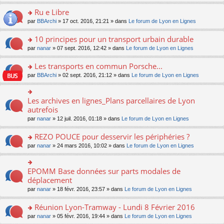
s
u
n
e
e
le
lu
s
s
s
Ru e Libre
n
nt
m
le
a
ré
ult
o
e
pl
o
par
BBArchi
» 17 oct. 2016, 21:21 » dans
Le forum de Lyon en Lignes
g
c
er
n
s
u
n
e
e
le
lu
s
s
s
10 principes pour un transport urbain durable
n
nt
m
le
a
ré
ult
o
e
pl
o
par
nanar
» 07 sept. 2016, 12:42 » dans
Le forum de Lyon en Lignes
g
c
er
n
s
u
n
e
e
le
lu
s
s
s
Les transports en commun Porsche...
n
nt
m
le
a
ré
ult
o
e
pl
o
par
BBArchi
» 02 sept. 2016, 21:12 » dans
Le forum de Lyon en Lignes
g
c
er
n
s
u
n
e
e
le
lu
s
s
s
n
nt
m
le
a
ré
ult
Les archives en lignes_Plans parcellaires de Lyon
o
o
e
pl
g
c
er
n
n
autrefois
s
u
e
e
le
lu
s
s
s
n
par
nanar
» 12 juil. 2016, 01:18 » dans
Le forum de Lyon en Lignes
nt
m
le
ult
a
ré
o
e
pl
er
g
c
n
REZO POUCE pour desservir les périphéries ?
s
u
le
e
e
lu
s
s
m
n
o
par
nanar
» 24 mars 2016, 10:02 » dans
Le forum de Lyon en Lignes
nt
le
a
ré
e
o
n
pl
g
c
s
n
s
u
e
e
s
lu
ult
EPOMM Base données sur parts modales de
o
s
n
nt
a
le
er
n
déplacement
ré
o
g
pl
le
s
c
n
par
nanar
» 18 févr. 2016, 23:57 » dans
Le forum de Lyon en Lignes
e
u
m
ult
e
lu
n
s
e
er
nt
le
o
Réunion Lyon-Tramway - Lundi 8 Février 2016
ré
s
le
pl
n
c
s
m
o
par
nanar
» 05 févr. 2016, 19:44 » dans
Le forum de Lyon en Lignes
u
lu
e
a
e
n