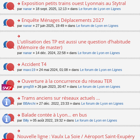
s
Exposition petits trains ouest Lyonnais au Stytral
ult
o
par
nanar
» 18 sept. 2025, 12:13 » dans
Le forum de Lyon en Lignes
er
n
le
s
Enquête Ménages Déplacements 2027
m
ult
e
o
par
nanar
» 27 juin 2025, 19:49 » dans
Le forum de Lyon en Lignes
er
s
n
le
s
s
m
a
ult
L’utilisation des TP est aussi une question d’habitude
o
e
g
er
n
(Mémoire de master)
s
e
le
s
s
n
par
nanar
» 14 déc. 2024, 22:58 » dans
Le forum de Lyon en Lignes
m
ult
a
o
e
er
g
n
Accident T4
s
le
e
lu
s
m
n
o
par
maxc19
» 24 mai 2024, 01:08 » dans
Le forum de Lyon en Lignes
le
a
e
o
n
pl
g
s
n
s
Ouverture à la concurrence du réseau TER
u
e
s
lu
ult
s
n
o
par
greg59
» 26 juin 2023, 20:47 » dans
Le forum de Lyon en Lignes
a
le
er
ré
o
n
g
pl
le
c
n
s
Trams anciens sur réseaux actuels ...
e
u
m
e
lu
ult
n
s
e
o
par
BBArchi
» 27 déc. 2022, 23:33 » dans
Le forum de Lyon en Lignes
nt
le
er
o
ré
s
n
pl
le
n
c
s
s
Balade contée à Lyon... en bus
u
m
lu
e
a
ult
s
e
o
par
Billy
» 05 août 2022, 19:32 » dans
Le forum de Lyon en Lignes
le
nt
g
er
ré
s
n
pl
e
le
c
s
s
u
n
m
e
a
ult
s
Nouvelle ligne : Vaulx La Soie / Aéroport Saint-Exupéry
o
o
e
nt
g
er
ré