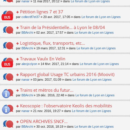
u
e
o
par
nanar
» 11 mai 2017, 20:12 » dans
Le forum de Lyon en Lignes
g
e
er
n
s
s
n
e
nt
le
lu
ré
s
s
Pétition lignes 7 et 37
n
m
le
c
a
ult
o
e
pl
o
par
collectif7et37
» 20 avr. 2017, 17:05 » dans
Le forum de Lyon en Lignes
e
g
er
n
s
u
n
nt
e
le
lu
s
s
s
Train de la Présidentielle... à Lyon le 08/04
n
m
le
a
ré
ult
o
e
pl
o
par
BBArchi
» 02 avr. 2017, 17:57 » dans
Le forum de Lyon en Lignes
g
c
er
n
s
u
n
e
e
le
lu
s
s
s
Logistique, flux, transports, etc...
n
nt
m
le
a
ré
ult
o
e
pl
o
par
BBArchi
» 19 mars 2017, 12:31 » dans
Le forum de Lyon en Lignes
g
c
er
n
s
u
n
e
e
le
lu
s
s
s
Travaux Vaulx En Velin
n
nt
m
le
a
ré
ult
o
e
pl
o
par
alecjcclyon
» 14 févr. 2017, 21:14 » dans
Le forum de Lyon en Lignes
g
c
er
n
s
u
n
e
e
le
lu
s
s
s
Rapport global Usage TC urbains 2016 (Moovit)
n
nt
m
le
a
ré
ult
o
e
pl
o
par
nanar
» 03 janv. 2017, 01:09 » dans
Le forum de Lyon en Lignes
g
c
er
n
s
u
n
e
e
le
lu
s
s
s
Trains et métros du futur...
n
nt
m
le
a
ré
ult
o
e
pl
o
par
BBArchi
» 19 déc. 2016, 22:48 » dans
Le forum de Lyon en Lignes
g
c
er
n
s
u
n
e
e
le
lu
s
s
s
Keoscopie : l'observatoire Keolis des mobilités
n
nt
m
le
a
ré
ult
o
e
pl
o
par
nanar
» 21 nov. 2016, 19:27 » dans
Le forum de Lyon en Lignes
g
c
er
n
s
u
n
e
e
le
lu
s
s
s
OPEN ARCHIVES SNCF...
n
nt
m
le
a
ré
ult
o
e
pl
o
par
BBArchi
» 30 oct. 2016, 18:19 » dans
Le forum de Lyon en Lignes
g
c
er
n