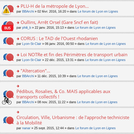
s
le
nt
g
s
s
PLU-H de la métropole de Lyon...
ré
pl
e
s
ult
c
u
n
o
par
BBArchi
» 02 févr. 2016, 16:20 » dans
Le forum de Lyon en Lignes
a
er
e
s
o
n
g
le
nt
ré
n
s
Oullins, Arrêt Orsel (Gare Sncf en fait)
e
m
c
lu
ult
n
e
o
par
phili_b
» 22 janv. 2016, 15:13 » dans
Le forum de Lyon en Lignes
e
le
er
o
s
n
nt
pl
le
n
s
s
CORUS : Le TAD de l'Ouest rhodanien
u
m
lu
a
ult
s
e
o
par
Lyon-St-Clair
» 06 janv. 2016, 00:50 » dans
Le forum de Lyon en Lignes
le
g
er
ré
s
n
pl
e
le
c
s
s
u
Loi NOTRe et fin des Périmètres de transport urbain
n
m
e
a
ult
s
o
e
o
par
Lyon-St-Clair
» 22 déc. 2015, 13:31 » dans
Le forum de Lyon en Lignes
nt
g
er
ré
n
s
n
e
le
c
lu
s
s
"Altercation"...
n
m
e
le
a
ult
o
e
nt
pl
o
par
BBArchi
» 11 déc. 2015, 10:39 » dans
Le forum de Lyon en Lignes
g
er
n
s
u
n
e
le
lu
s
s
s
n
m
le
a
ré
ult
Pédibus, Rosalies, & Co. MAIS applicables aux
o
o
e
pl
g
c
er
n
n
transports collectifs !
s
u
e
e
le
lu
s
s
s
n
par
BBArchi
» 08 nov. 2015, 11:22 » dans
Le forum de Lyon en Lignes
nt
m
le
ult
a
ré
o
e
pl
er
g
c
n
s
u
le
e
e
lu
Circulation, Ville, Urbanisme : de l'approche techniciste
s
o
s
m
n
nt
le
a
n
à la Mobilité
ré
e
o
pl
g
s
c
s
n
par
nanar
» 25 sept. 2015, 12:44 » dans
Le forum de Lyon en Lignes
u
e
ult
e
s
lu
s