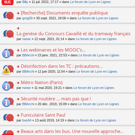
n
n
s
par
Billy
» 11 juil. 2022, 17:17 » dans
Le forum de Lyon en Lignes
e
le
c
lu
s
s
n
m
e
le
ult
a
[Recherche] Documents enquête publique
o
e
nt
pl
er
g
n
s
u
o
par
greg59
» 30 sept. 2021, 18:06 » dans
Le forum de Lyon en Lignes
le
e
lu
s
s
n
m
n
le
a
ré
s
e
o
pl
g
c
ult
s
La genèse du Concours Cavaillé et du tramway français
n
o
u
e
e
er
s
lu
n
s
par
nanar
» 12 sept. 2021, 01:14 » dans
Le forum de Lyon en Lignes
n
nt
le
a
le
s
ré
o
m
g
pl
ult
c
Les webinaires et les MOOC's...
n
e
e
u
er
e
lu
s
n
s
o
par
BBArchi
» 23 janv. 2021, 22:53 » dans
Le forum de Lyon en Lignes
le
nt
le
s
o
ré
n
m
pl
a
n
c
s
e
Désinfection dans les TC : précautions...
u
g
lu
e
ult
s
s
o
par
BBArchi
» 12 juin 2020, 11:54 » dans
Le forum de Lyon en Lignes
e
le
nt
er
s
ré
n
n
pl
le
a
c
s
Métro Nation (Paris)
o
u
m
g
e
ult
n
s
e
e
o
par
nanar
» 11 mai 2020, 19:21 » dans
Le forum de Lyon en Lignes
nt
er
lu
ré
s
n
n
le
le
c
s
o
s
Sécurité routière ... mais pas que !
m
pl
e
a
n
ult
e
u
o
par
BBArchi
» 20 déc. 2019, 15:09 » dans
Le forum de Lyon en Lignes
nt
g
lu
er
s
s
n
e
le
le
s
ré
s
Funiculaire Saint Paul
n
pl
m
a
c
ult
o
u
e
o
par
bus64
» 13 août 2019, 14:19 » dans
Le forum de Lyon en Lignes
g
e
er
n
s
s
n
e
nt
le
lu
ré
s
s
Beaux arts dans les bus. Une nouvelle approche...
n
m
le
c
a
ult
o