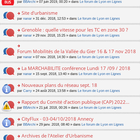
e
pl
o
par
BBArchi
» 07 juin 2019, 00:20 » dans
Le forum de Lyon en Lignes
e
g
er
n
s
u
n
nt
e
le
lu
s
s
s
Site d'urbanisme
n
m
le
a
ré
ult
o
e
pl
o
par
nanar
» 31 déc. 2018, 12:53 » dans
Le forum de Lyon en Lignes
g
c
er
n
s
u
n
e
e
le
lu
s
s
s
Grenoble : quelle vitesse pour les TC en zone 30 ?
n
nt
m
le
a
ré
ult
o
e
pl
o
par
nanar
» 29 nov. 2018, 15:25 » dans
Le forum de Lyon en Lignes
g
c
er
n
s
u
n
e
e
le
lu
s
s
s
n
nt
m
le
a
ré
ult
Forum Mobilités de la Vallée du Gier 16 & 17 nov 2018
o
o
e
pl
g
c
er
n
n
s
u
par
nanar
» 07 nov. 2018, 14:30 » dans
Le forum de Lyon en Lignes
e
e
le
lu
s
s
s
n
nt
m
le
ult
a
ré
La MARCHABILITE conférence Lundi 17 /09 / 2018
o
e
pl
er
g
c
n
s
u
o
par
nanar
» 15 sept. 2018, 13:40 » dans
Le forum de Lyon en Lignes
le
e
e
lu
s
s
n
m
n
nt
le
a
ré
s
e
Nouveaux plans du réseau sept. 18
o
pl
g
c
ult
s
n
u
o
par
Carry
» 24 août 2018, 13:58 » dans
Le forum de Lyon en Lignes
e
e
er
s
lu
s
n
n
nt
le
a
le
ré
s
Rapport du Comité d’action publique (CAP) 2022...
o
m
g
pl
c
ult
n
e
e
u
o
par
BBArchi
» 21 juil. 2018, 00:26 » dans
Le forum de Lyon en Lignes
e
er
lu
s
n
s
n
nt
le
le
s
o
ré
s
CityFlux - 03-04/10/2018 Annecy
m
pl
a
n
c
ult
e
u
o
par
BBArchi
» 29 janv. 2018, 08:40 » dans
Le forum de Lyon en Lignes
g
lu
e
er
s
s
n
e
le
nt
le
s
ré
s
Archives de l'Atelier d'Urbanisme
n
pl
m
a
c
ult
o