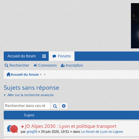
Accueil du forum
Forums
Rechercher
Connexion
ac
Inscription
Accueil du forum
co
ur
Sujets sans réponse
ci
Aller sur la recherche avancée
s
Sujets
JO Alpes 2030 : Lyon et politique transport
o
par
greg59
» 29 juin 2026, 19:51 » dans
Le forum de Lyon en Lignes
n