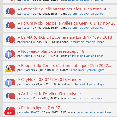
g
c
er
n
s
u
n
e
e
le
lu
s
s
s
Grenoble : quelle vitesse pour les TC en zone 30 ?
n
nt
m
le
a
ré
ult
o
e
pl
o
par
nanar
» 29 nov. 2018, 15:25 » dans
Le forum de Lyon en Lignes
g
c
er
n
s
u
n
e
e
le
lu
s
s
s
Forum Mobilités de la Vallée du Gier 16 & 17 nov 20
n
nt
m
le
a
ré
ult
o
e
pl
o
par
nanar
» 07 nov. 2018, 14:30 » dans
Le forum de Lyon en Lignes
g
c
er
n
s
u
n
e
e
le
lu
s
s
s
La MARCHABILITE conférence Lundi 17 /09 / 2018
n
nt
m
le
a
ré
ult
o
e
pl
o
par
nanar
» 15 sept. 2018, 13:40 » dans
Le forum de Lyon en Lignes
g
c
er
n
s
u
n
e
e
le
lu
s
s
s
Nouveaux plans du réseau sept. 18
n
nt
m
le
a
ré
ult
o
e
pl
o
par
Carry
» 24 août 2018, 13:58 » dans
Le forum de Lyon en Lignes
g
c
er
n
s
u
n
e
e
le
lu
s
s
s
Rapport du Comité d’action publique (CAP) 2022...
n
nt
m
le
a
ré
ult
o
e
pl
o
par
BBArchi
» 21 juil. 2018, 00:26 » dans
Le forum de Lyon en Lignes
g
c
er
n
s
u
n
e
e
le
lu
s
s
s
CityFlux - 03-04/10/2018 Annecy
n
nt
m
le
a
ré
ult
o
e
pl
o
par
BBArchi
» 29 janv. 2018, 08:40 » dans
Le forum de Lyon en Lignes
g
c
er
n
s
u
n
e
e
le
lu
s
s
s
Archives de l'Atelier d'Urbanisme
n
nt
m
le
a
ré
ult
o
e
pl
o
par
nanar
» 11 mai 2017, 20:12 » dans
Le forum de Lyon en Lignes
g
c
er
n
s
u
n
e
e
le
lu
s
s
s
Pétition lignes 7 et 37
n
nt
m
le
a
ré
ult
o
e
pl
o
par
collectif7et37
» 20 avr. 2017, 17:05 » dans
Le forum de Lyon en Lignes
g
c
er
n
s
u
n