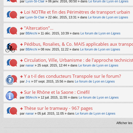
e
pl
o
par
Lyon-St-Clair
» 06 janv. 2016, 00:50 » dans
Le forum de Lyon en Lignes
g
c
er
n
s
u
n
e
e
le
lu
s
s
s
Loi NOTRe et fin des Périmètres de transport urbain
n
nt
m
le
a
ré
ult
o
e
pl
o
par
Lyon-St-Clair
» 22 déc. 2015, 13:31 » dans
Le forum de Lyon en Lignes
g
c
er
n
s
u
n
e
e
le
lu
s
s
s
"Altercation"...
n
nt
m
le
a
ré
ult
o
e
pl
o
par
BBArchi
» 11 déc. 2015, 10:39 » dans
Le forum de Lyon en Lignes
g
c
er
n
s
u
n
e
e
le
lu
s
s
s
Pédibus, Rosalies, & Co. MAIS applicables aux transpor
n
nt
m
le
a
ré
ult
o
e
pl
o
par
BBArchi
» 08 nov. 2015, 11:22 » dans
Le forum de Lyon en Lignes
g
c
er
n
s
u
n
e
e
le
lu
s
s
s
Circulation, Ville, Urbanisme : de l'approche technicis
n
nt
m
le
a
ré
ult
o
e
pl
o
par
nanar
» 25 sept. 2015, 12:44 » dans
Le forum de Lyon en Lignes
g
c
er
n
s
u
n
e
e
le
lu
s
s
s
Y a t-il des conducteurs Transpole sur le forum?
n
nt
m
le
a
ré
ult
o
e
pl
o
par
J-s
» 07 sept. 2015, 15:56 » dans
Le forum de Lyon en Lignes
g
c
er
n
s
u
n
e
e
le
lu
s
s
s
Sur le Rhône et la Saone : Cinéfil
n
nt
m
le
a
ré
ult
o
e
pl
o
par
BBArchi
» 12 juil. 2015, 11:55 » dans
Le forum de Lyon en Lignes
g
c
er
n
s
u
n
e
e
le
lu
s
s
s
Thèse sur le tramway - 967 pages
n
nt
m
le
a
ré
ult
o
e
pl
o
par
nanar
» 05 juil. 2015, 11:05 » dans
Le forum de Lyon en Lignes
g
c
er
n
s
u
n
e
e
le
lu
s
s
s
Afficher le
n
nt
m
le
a
ré
ult
o
e
pl
g
c
er
n