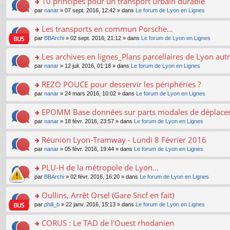
10 principes pour un transport urbain durable
nt
m
le
a
ré
ult
o
e
pl
o
par
nanar
» 07 sept. 2016, 12:42 » dans
Le forum de Lyon en Lignes
g
c
er
n
s
u
n
e
e
le
lu
s
s
s
Les transports en commun Porsche...
n
nt
m
le
a
ré
ult
o
e
pl
o
par
BBArchi
» 02 sept. 2016, 21:12 » dans
Le forum de Lyon en Lignes
g
c
er
n
s
u
n
e
e
le
lu
s
s
s
Les archives en lignes_Plans parcellaires de Lyon autr
n
nt
m
le
a
ré
ult
o
e
pl
o
par
nanar
» 12 juil. 2016, 01:18 » dans
Le forum de Lyon en Lignes
g
c
er
n
s
u
n
e
e
le
lu
s
s
s
REZO POUCE pour desservir les périphéries ?
n
nt
m
le
a
ré
ult
o
e
pl
o
par
nanar
» 24 mars 2016, 10:02 » dans
Le forum de Lyon en Lignes
g
c
er
n
s
u
n
e
e
le
lu
s
s
s
EPOMM Base données sur parts modales de déplac
n
nt
m
le
a
ré
ult
o
e
pl
o
par
nanar
» 18 févr. 2016, 23:57 » dans
Le forum de Lyon en Lignes
g
c
er
n
s
u
n
e
e
le
lu
s
s
s
Réunion Lyon-Tramway - Lundi 8 Février 2016
n
nt
m
le
a
ré
ult
o
e
pl
o
par
nanar
» 05 févr. 2016, 19:44 » dans
Le forum de Lyon en Lignes
g
c
er
n
s
u
n
e
e
le
lu
s
s
s
PLU-H de la métropole de Lyon...
n
nt
m
le
a
ré
ult
o
e
pl
o
par
BBArchi
» 02 févr. 2016, 16:20 » dans
Le forum de Lyon en Lignes
g
c
er
n
s
u
n
e
e
le
lu
s
s
s
Oullins, Arrêt Orsel (Gare Sncf en fait)
n
nt
m
le
a
ré
ult
o
e
pl
o
par
phili_b
» 22 janv. 2016, 15:13 » dans
Le forum de Lyon en Lignes
g
c
er
n
s
u
n
e
e
le
lu
s
s
s
CORUS : Le TAD de l'Ouest rhodanien
n
nt
m
le
a
ré
ult
o