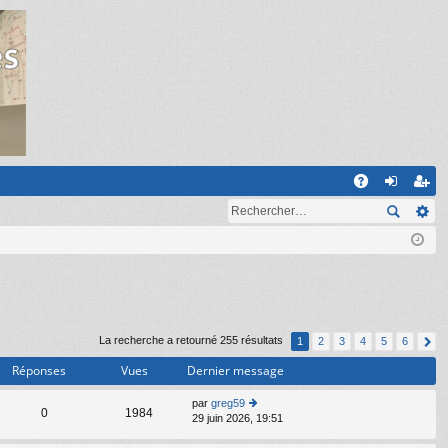
R
A
on
ns
Q
ne
cri
xi
pti
on
on
La recherche a retourné 255 résultats
1
2
3
4
5
6
Réponses
Vues
Dernier message
par
greg59
C
0
1984
29 juin 2026, 19:51
o
n