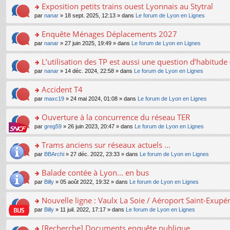
s
Exposition petits trains ouest Lyonnais au Stytral
ult
o
par
nanar
» 18 sept. 2025, 12:13 » dans
Le forum de Lyon en Lignes
er
n
le
s
Enquête Ménages Déplacements 2027
m
ult
e
o
par
nanar
» 27 juin 2025, 19:49 » dans
Le forum de Lyon en Lignes
er
s
n
le
s
s
L’utilisation des TP est aussi une question d’habitud
m
a
ult
e
o
par
nanar
» 14 déc. 2024, 22:58 » dans
Le forum de Lyon en Lignes
g
er
s
n
e
le
s
s
Accident T4
n
m
a
ult
o
e
o
par
maxc19
» 24 mai 2024, 01:08 » dans
Le forum de Lyon en Lignes
g
er
n
s
n
e
le
lu
s
s
Ouverture à la concurrence du réseau TER
n
m
le
a
ult
o
e
pl
o
par
greg59
» 26 juin 2023, 20:47 » dans
Le forum de Lyon en Lignes
g
er
n
s
u
n
e
le
lu
s
s
s
Trams anciens sur réseaux actuels ...
n
m
le
a
ré
ult
o
e
pl
o
par
BBArchi
» 27 déc. 2022, 23:33 » dans
Le forum de Lyon en Lignes
g
c
er
n
s
u
n
e
e
le
lu
s
s
s
Balade contée à Lyon... en bus
n
nt
m
le
a
ré
ult
o
e
pl
o
par
Billy
» 05 août 2022, 19:32 » dans
Le forum de Lyon en Lignes
g
c
er
n
s
u
n
e
e
le
lu
s
s
s
Nouvelle ligne : Vaulx La Soie / Aéroport Saint-Exupé
n
nt
m
le
a
ré
ult
o
e
pl
o
par
Billy
» 11 juil. 2022, 17:17 » dans
Le forum de Lyon en Lignes
g
c
er
n
s
u
n
e
e
le
lu
s
s
s
[Recherche] Documents enquête publique
n
nt
m
le