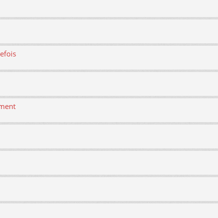
efois
ement