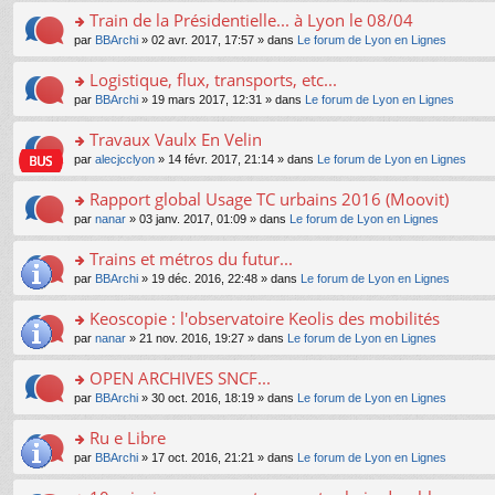
e
e
le
lu
s
s
s
Train de la Présidentielle... à Lyon le 08/04
n
nt
m
le
a
ré
ult
o
e
pl
o
par
BBArchi
» 02 avr. 2017, 17:57 » dans
Le forum de Lyon en Lignes
g
c
er
n
s
u
n
e
e
le
lu
s
s
s
Logistique, flux, transports, etc...
n
nt
m
le
a
ré
ult
o
e
pl
o
par
BBArchi
» 19 mars 2017, 12:31 » dans
Le forum de Lyon en Lignes
g
c
er
n
s
u
n
e
e
le
lu
s
s
s
Travaux Vaulx En Velin
n
nt
m
le
a
ré
ult
o
e
pl
o
par
alecjcclyon
» 14 févr. 2017, 21:14 » dans
Le forum de Lyon en Lignes
g
c
er
n
s
u
n
e
e
le
lu
s
s
s
Rapport global Usage TC urbains 2016 (Moovit)
n
nt
m
le
a
ré
ult
o
e
pl
o
par
nanar
» 03 janv. 2017, 01:09 » dans
Le forum de Lyon en Lignes
g
c
er
n
s
u
n
e
e
le
lu
s
s
s
Trains et métros du futur...
n
nt
m
le
a
ré
ult
o
e
pl
o
par
BBArchi
» 19 déc. 2016, 22:48 » dans
Le forum de Lyon en Lignes
g
c
er
n
s
u
n
e
e
le
lu
s
s
s
Keoscopie : l'observatoire Keolis des mobilités
n
nt
m
le
a
ré
ult
o
e
pl
o
par
nanar
» 21 nov. 2016, 19:27 » dans
Le forum de Lyon en Lignes
g
c
er
n
s
u
n
e
e
le
lu
s
s
s
OPEN ARCHIVES SNCF...
n
nt
m
le
a
ré
ult
o
e
pl
o
par
BBArchi
» 30 oct. 2016, 18:19 » dans
Le forum de Lyon en Lignes
g
c
er
n
s
u
n
e
e
le
lu
s
s
s
Ru e Libre
n
nt
m
le
a
ré
ult
o
e
pl
o
par
BBArchi
» 17 oct. 2016, 21:21 » dans
Le forum de Lyon en Lignes
g
c
er
n
s
u
n
e
e
le
lu
s
s
s
n