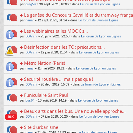
a
ré
ult
o
e
pl
o
par
greg59
» 30 sept. 2021, 18:06 » dans
Le forum de Lyon en Lignes
g
c
er
n
s
u
n
e
e
le
lu
s
s
s
La genèse du Concours Cavaillé et du tramway frança
n
nt
m
le
a
ré
ult
o
e
pl
o
par
nanar
» 12 sept. 2021, 01:14 » dans
Le forum de Lyon en Lignes
g
c
er
n
s
u
n
e
e
le
lu
s
s
s
Les webinaires et les MOOC's...
n
nt
m
le
a
ré
ult
o
e
pl
o
par
BBArchi
» 23 janv. 2021, 22:53 » dans
Le forum de Lyon en Lignes
g
c
er
n
s
u
n
e
e
le
lu
s
s
s
Désinfection dans les TC : précautions...
n
nt
m
le
a
ré
ult
o
e
pl
o
par
BBArchi
» 12 juin 2020, 11:54 » dans
Le forum de Lyon en Lignes
g
c
er
n
s
u
n
e
e
le
lu
s
s
s
Métro Nation (Paris)
n
nt
m
le
a
ré
ult
o
e
pl
o
par
nanar
» 11 mai 2020, 19:21 » dans
Le forum de Lyon en Lignes
g
c
er
n
s
u
n
e
e
le
lu
s
s
s
Sécurité routière ... mais pas que !
n
nt
m
le
a
ré
ult
o
e
pl
o
par
BBArchi
» 20 déc. 2019, 15:09 » dans
Le forum de Lyon en Lignes
g
c
er
n
s
u
n
e
e
le
lu
s
s
s
Funiculaire Saint Paul
n
nt
m
le
a
ré
ult
o
e
pl
o
par
bus64
» 13 août 2019, 14:19 » dans
Le forum de Lyon en Lignes
g
c
er
n
s
u
n
e
e
le
lu
s
s
s
Beaux arts dans les bus. Une nouvelle approche...
n
nt
m
le
a
ré
ult
o
e
pl
o
par
BBArchi
» 07 juin 2019, 00:20 » dans
Le forum de Lyon en Lignes
g
c
er
n
s
u
n
e
e
le
lu
s
s
s
Site d'urbanisme
n
nt
m
le
a
ré
ult
o
e
pl
o
par
nanar
» 31 déc. 2018, 12:53 » dans
Le forum de Lyon en Lignes