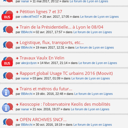
u
e
o
par
nanar
» 11 mai 2017, 20:12 » dans
Le forum de Lyon en Lignes
g
e
er
n
s
s
n
e
nt
le
lu
ré
s
s
Pétition lignes 7 et 37
n
m
le
c
a
ult
o
e
pl
o
par
collectif7et37
» 20 avr. 2017, 17:05 » dans
Le forum de Lyon en Lignes
e
g
er
n
s
u
n
nt
e
le
lu
s
s
s
Train de la Présidentielle... à Lyon le 08/04
n
m
le
a
ré
ult
o
e
pl
o
par
BBArchi
» 02 avr. 2017, 17:57 » dans
Le forum de Lyon en Lignes
g
c
er
n
s
u
n
e
e
le
lu
s
s
s
Logistique, flux, transports, etc...
n
nt
m
le
a
ré
ult
o
e
pl
o
par
BBArchi
» 19 mars 2017, 12:31 » dans
Le forum de Lyon en Lignes
g
c
er
n
s
u
n
e
e
le
lu
s
s
s
Travaux Vaulx En Velin
n
nt
m
le
a
ré
ult
o
e
pl
o
par
alecjcclyon
» 14 févr. 2017, 21:14 » dans
Le forum de Lyon en Lignes
g
c
er
n
s
u
n
e
e
le
lu
s
s
s
Rapport global Usage TC urbains 2016 (Moovit)
n
nt
m
le
a
ré
ult
o
e
pl
o
par
nanar
» 03 janv. 2017, 01:09 » dans
Le forum de Lyon en Lignes
g
c
er
n
s
u
n
e
e
le
lu
s
s
s
Trains et métros du futur...
n
nt
m
le
a
ré
ult
o
e
pl
o
par
BBArchi
» 19 déc. 2016, 22:48 » dans
Le forum de Lyon en Lignes
g
c
er
n
s
u
n
e
e
le
lu
s
s
s
Keoscopie : l'observatoire Keolis des mobilités
n
nt
m
le
a
ré
ult
o
e
pl
o
par
nanar
» 21 nov. 2016, 19:27 » dans
Le forum de Lyon en Lignes
g
c
er
n
s
u
n
e
e
le
lu
s
s
s
OPEN ARCHIVES SNCF...
n
nt
m
le
a
ré
ult
o
e
pl
o
par
BBArchi
» 30 oct. 2016, 18:19 » dans
Le forum de Lyon en Lignes
g
c
er
n