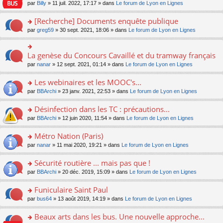
n
n
s
par
Billy
» 11 juil. 2022, 17:17 » dans
Le forum de Lyon en Lignes
e
le
c
lu
s
s
n
m
e
le
ult
a
[Recherche] Documents enquête publique
o
e
nt
pl
er
g
n
s
u
o
par
greg59
» 30 sept. 2021, 18:06 » dans
Le forum de Lyon en Lignes
le
e
lu
s
s
n
m
n
le
a
ré
s
e
o
pl
g
c
ult
s
La genèse du Concours Cavaillé et du tramway français
n
o
u
e
e
er
s
lu
n
s
par
nanar
» 12 sept. 2021, 01:14 » dans
Le forum de Lyon en Lignes
n
nt
le
a
le
s
ré
o
m
g
pl
ult
c
Les webinaires et les MOOC's...
n
e
e
u
er
e
lu
s
n
s
o
par
BBArchi
» 23 janv. 2021, 22:53 » dans
Le forum de Lyon en Lignes
le
nt
le
s
o
ré
n
m
pl
a
n
c
s
e
Désinfection dans les TC : précautions...
u
g
lu
e
ult
s
s
o
par
BBArchi
» 12 juin 2020, 11:54 » dans
Le forum de Lyon en Lignes
e
le
nt
er
s
ré
n
n
pl
le
a
c
s
Métro Nation (Paris)
o
u
m
g
e
ult
n
s
e
e
o
par
nanar
» 11 mai 2020, 19:21 » dans
Le forum de Lyon en Lignes
nt
er
lu
ré
s
n
n
le
le
c
s
o
s
Sécurité routière ... mais pas que !
m
pl
e
a
n
ult
e
u
o
par
BBArchi
» 20 déc. 2019, 15:09 » dans
Le forum de Lyon en Lignes
nt
g
lu
er
s
s
n
e
le
le
s
ré
s
Funiculaire Saint Paul
n
pl
m
a
c
ult
o
u
e
o
par
bus64
» 13 août 2019, 14:19 » dans
Le forum de Lyon en Lignes
g
e
er
n
s
s
n
e
nt
le
lu
ré
s
s
Beaux arts dans les bus. Une nouvelle approche...
n
m
le
c
a
ult
o