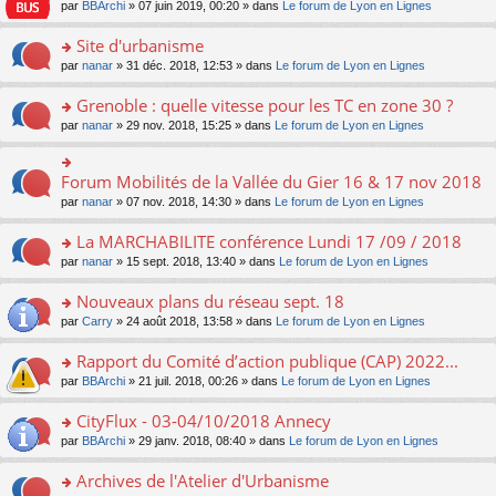
e
pl
o
par
BBArchi
» 07 juin 2019, 00:20 » dans
Le forum de Lyon en Lignes
e
g
er
n
s
u
n
nt
e
le
lu
s
s
s
Site d'urbanisme
n
m
le
a
ré
ult
o
e
pl
o
par
nanar
» 31 déc. 2018, 12:53 » dans
Le forum de Lyon en Lignes
g
c
er
n
s
u
n
e
e
le
lu
s
s
s
Grenoble : quelle vitesse pour les TC en zone 30 ?
n
nt
m
le
a
ré
ult
o
e
pl
o
par
nanar
» 29 nov. 2018, 15:25 » dans
Le forum de Lyon en Lignes
g
c
er
n
s
u
n
e
e
le
lu
s
s
s
n
nt
m
le
a
ré
ult
Forum Mobilités de la Vallée du Gier 16 & 17 nov 2018
o
o
e
pl
g
c
er
n
n
s
u
par
nanar
» 07 nov. 2018, 14:30 » dans
Le forum de Lyon en Lignes
e
e
le
lu
s
s
s
n
nt
m
le
ult
a
ré
La MARCHABILITE conférence Lundi 17 /09 / 2018
o
e
pl
er
g
c
n
s
u
o
par
nanar
» 15 sept. 2018, 13:40 » dans
Le forum de Lyon en Lignes
le
e
e
lu
s
s
n
m
n
nt
le
a
ré
s
e
Nouveaux plans du réseau sept. 18
o
pl
g
c
ult
s
n
u
o
par
Carry
» 24 août 2018, 13:58 » dans
Le forum de Lyon en Lignes
e
e
er
s
lu
s
n
n
nt
le
a
le
ré
s
Rapport du Comité d’action publique (CAP) 2022...
o
m
g
pl
c
ult
n
e
e
u
o
par
BBArchi
» 21 juil. 2018, 00:26 » dans
Le forum de Lyon en Lignes
e
er
lu
s
n
s
n
nt
le
le
s
o
ré
s
CityFlux - 03-04/10/2018 Annecy
m
pl
a
n
c
ult
e
u
o
par
BBArchi
» 29 janv. 2018, 08:40 » dans
Le forum de Lyon en Lignes
g
lu
e
er
s
s
n
e
le
nt
le
s
ré
s
Archives de l'Atelier d'Urbanisme
n
pl
m
a
c
ult
o