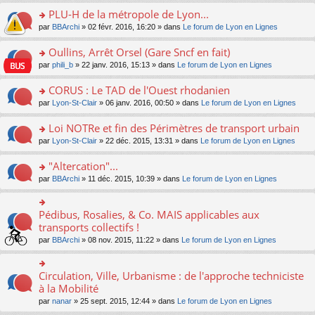
s
le
nt
g
s
s
PLU-H de la métropole de Lyon...
ré
pl
e
s
ult
c
u
n
o
par
BBArchi
» 02 févr. 2016, 16:20 » dans
Le forum de Lyon en Lignes
a
er
e
s
o
n
g
le
nt
ré
n
s
Oullins, Arrêt Orsel (Gare Sncf en fait)
e
m
c
lu
ult
n
e
o
par
phili_b
» 22 janv. 2016, 15:13 » dans
Le forum de Lyon en Lignes
e
le
er
o
s
n
nt
pl
le
n
s
s
CORUS : Le TAD de l'Ouest rhodanien
u
m
lu
a
ult
s
e
o
par
Lyon-St-Clair
» 06 janv. 2016, 00:50 » dans
Le forum de Lyon en Lignes
le
g
er
ré
s
n
pl
e
le
c
s
s
u
Loi NOTRe et fin des Périmètres de transport urbain
n
m
e
a
ult
s
o
e
o
par
Lyon-St-Clair
» 22 déc. 2015, 13:31 » dans
Le forum de Lyon en Lignes
nt
g
er
ré
n
s
n
e
le
c
lu
s
s
"Altercation"...
n
m
e
le
a
ult
o
e
nt
pl
o
par
BBArchi
» 11 déc. 2015, 10:39 » dans
Le forum de Lyon en Lignes
g
er
n
s
u
n
e
le
lu
s
s
s
n
m
le
a
ré
ult
Pédibus, Rosalies, & Co. MAIS applicables aux
o
o
e
pl
g
c
er
n
n
transports collectifs !
s
u
e
e
le
lu
s
s
s
n
par
BBArchi
» 08 nov. 2015, 11:22 » dans
Le forum de Lyon en Lignes
nt
m
le
ult
a
ré
o
e
pl
er
g
c
n
s
u
le
e
e
lu
Circulation, Ville, Urbanisme : de l'approche techniciste
s
o
s
m
n
nt
le
a
n
à la Mobilité
ré
e
o
pl
g
s
c
s
n
par
nanar
» 25 sept. 2015, 12:44 » dans
Le forum de Lyon en Lignes
u
e
ult
e
s
lu
s