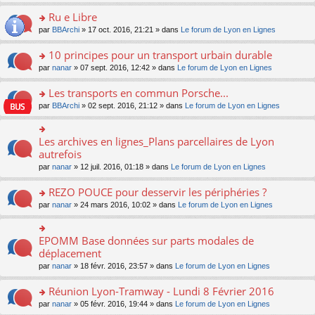
s
u
n
e
e
le
lu
s
s
s
Ru e Libre
n
nt
m
le
a
ré
ult
o
e
pl
o
par
BBArchi
» 17 oct. 2016, 21:21 » dans
Le forum de Lyon en Lignes
g
c
er
n
s
u
n
e
e
le
lu
s
s
s
10 principes pour un transport urbain durable
n
nt
m
le
a
ré
ult
o
e
pl
o
par
nanar
» 07 sept. 2016, 12:42 » dans
Le forum de Lyon en Lignes
g
c
er
n
s
u
n
e
e
le
lu
s
s
s
Les transports en commun Porsche...
n
nt
m
le
a
ré
ult
o
e
pl
o
par
BBArchi
» 02 sept. 2016, 21:12 » dans
Le forum de Lyon en Lignes
g
c
er
n
s
u
n
e
e
le
lu
s
s
s
n
nt
m
le
a
ré
ult
Les archives en lignes_Plans parcellaires de Lyon
o
o
e
pl
g
c
er
n
n
autrefois
s
u
e
e
le
lu
s
s
s
n
par
nanar
» 12 juil. 2016, 01:18 » dans
Le forum de Lyon en Lignes
nt
m
le
ult
a
ré
o
e
pl
er
g
c
n
REZO POUCE pour desservir les périphéries ?
s
u
le
e
e
lu
s
s
m
n
o
par
nanar
» 24 mars 2016, 10:02 » dans
Le forum de Lyon en Lignes
nt
le
a
ré
e
o
n
pl
g
c
s
n
s
u
e
e
s
lu
ult
EPOMM Base données sur parts modales de
o
s
n
nt
a
le
er
n
déplacement
ré
o
g
pl
le
s
c
n
par
nanar
» 18 févr. 2016, 23:57 » dans
Le forum de Lyon en Lignes
e
u
m
ult
e
lu
n
s
e
er
nt
le
o
Réunion Lyon-Tramway - Lundi 8 Février 2016
ré
s
le
pl
n
c
s
m
o
par
nanar
» 05 févr. 2016, 19:44 » dans
Le forum de Lyon en Lignes
u
lu
e
a
e
n