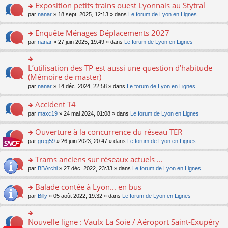
s
Exposition petits trains ouest Lyonnais au Stytral
ult
o
par
nanar
» 18 sept. 2025, 12:13 » dans
Le forum de Lyon en Lignes
er
n
le
s
Enquête Ménages Déplacements 2027
m
ult
e
o
par
nanar
» 27 juin 2025, 19:49 » dans
Le forum de Lyon en Lignes
er
s
n
le
s
s
m
a
ult
L’utilisation des TP est aussi une question d’habitude
o
e
g
er
n
(Mémoire de master)
s
e
le
s
s
n
par
nanar
» 14 déc. 2024, 22:58 » dans
Le forum de Lyon en Lignes
m
ult
a
o
e
er
g
n
Accident T4
s
le
e
lu
s
m
n
o
par
maxc19
» 24 mai 2024, 01:08 » dans
Le forum de Lyon en Lignes
le
a
e
o
n
pl
g
s
n
s
Ouverture à la concurrence du réseau TER
u
e
s
lu
ult
s
n
o
par
greg59
» 26 juin 2023, 20:47 » dans
Le forum de Lyon en Lignes
a
le
er
ré
o
n
g
pl
le
c
n
s
Trams anciens sur réseaux actuels ...
e
u
m
e
lu
ult
n
s
e
o
par
BBArchi
» 27 déc. 2022, 23:33 » dans
Le forum de Lyon en Lignes
nt
le
er
o
ré
s
n
pl
le
n
c
s
s
Balade contée à Lyon... en bus
u
m
lu
e
a
ult
s
e
o
par
Billy
» 05 août 2022, 19:32 » dans
Le forum de Lyon en Lignes
le
nt
g
er
ré
s
n
pl
e
le
c
s
s
u
n
m
e
a
ult
s
Nouvelle ligne : Vaulx La Soie / Aéroport Saint-Exupéry
o
o
e
nt
g
er
ré