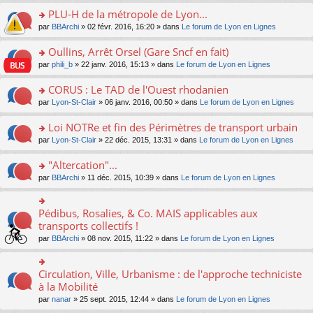
s
le
nt
g
s
s
PLU-H de la métropole de Lyon...
ré
pl
e
s
ult
c
u
n
o
par
BBArchi
» 02 févr. 2016, 16:20 » dans
Le forum de Lyon en Lignes
a
er
e
s
o
n
g
le
nt
ré
n
s
Oullins, Arrêt Orsel (Gare Sncf en fait)
e
m
c
lu
ult
n
e
o
par
phili_b
» 22 janv. 2016, 15:13 » dans
Le forum de Lyon en Lignes
e
le
er
o
s
n
nt
pl
le
n
s
s
CORUS : Le TAD de l'Ouest rhodanien
u
m
lu
a
ult
s
e
o
par
Lyon-St-Clair
» 06 janv. 2016, 00:50 » dans
Le forum de Lyon en Lignes
le
g
er
ré
s
n
pl
e
le
c
s
s
u
Loi NOTRe et fin des Périmètres de transport urbain
n
m
e
a
ult
s
o
e
o
par
Lyon-St-Clair
» 22 déc. 2015, 13:31 » dans
Le forum de Lyon en Lignes
nt
g
er
ré
n
s
n
e
le
c
lu
s
s
"Altercation"...
n
m
e
le
a
ult
o
e
nt
pl
o
par
BBArchi
» 11 déc. 2015, 10:39 » dans
Le forum de Lyon en Lignes
g
er
n
s
u
n
e
le
lu
s
s
s
n
m
le
a
ré
ult
Pédibus, Rosalies, & Co. MAIS applicables aux
o
o
e
pl
g
c
er
n
n
transports collectifs !
s
u
e
e
le
lu
s
s
s
n
par
BBArchi
» 08 nov. 2015, 11:22 » dans
Le forum de Lyon en Lignes
nt
m
le
ult
a
ré
o
e
pl
er
g
c
n
s
u
le
e
e
lu
Circulation, Ville, Urbanisme : de l'approche techniciste
s
o
s
m
n
nt
le
a
n
à la Mobilité
ré
e
o
pl
g
s
c
s
n
par
nanar
» 25 sept. 2015, 12:44 » dans
Le forum de Lyon en Lignes
u
e
ult
e
s
lu
s