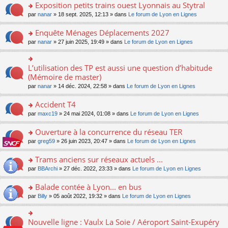
s
Exposition petits trains ouest Lyonnais au Stytral
ult
o
par
nanar
» 18 sept. 2025, 12:13 » dans
Le forum de Lyon en Lignes
er
n
le
s
Enquête Ménages Déplacements 2027
m
ult
e
o
par
nanar
» 27 juin 2025, 19:49 » dans
Le forum de Lyon en Lignes
er
s
n
le
s
s
m
a
ult
L’utilisation des TP est aussi une question d’habitude
o
e
g
er
n
(Mémoire de master)
s
e
le
s
s
n
par
nanar
» 14 déc. 2024, 22:58 » dans
Le forum de Lyon en Lignes
m
ult
a
o
e
er
g
n
Accident T4
s
le
e
lu
s
m
n
o
par
maxc19
» 24 mai 2024, 01:08 » dans
Le forum de Lyon en Lignes
le
a
e
o
n
pl
g
s
n
s
Ouverture à la concurrence du réseau TER
u
e
s
lu
ult
s
n
o
par
greg59
» 26 juin 2023, 20:47 » dans
Le forum de Lyon en Lignes
a
le
er
ré
o
n
g
pl
le
c
n
s
Trams anciens sur réseaux actuels ...
e
u
m
e
lu
ult
n
s
e
o
par
BBArchi
» 27 déc. 2022, 23:33 » dans
Le forum de Lyon en Lignes
nt
le
er
o
ré
s
n
pl
le
n
c
s
s
Balade contée à Lyon... en bus
u
m
lu
e
a
ult
s
e
o
par
Billy
» 05 août 2022, 19:32 » dans
Le forum de Lyon en Lignes
le
nt
g
er
ré
s
n
pl
e
le
c
s
s
u
n
m
e
a
ult
s
Nouvelle ligne : Vaulx La Soie / Aéroport Saint-Exupéry
o
o
e
nt
g
er
ré