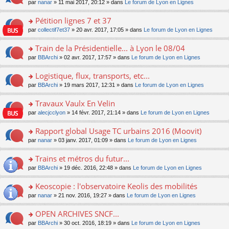
u
e
o
par
nanar
» 11 mai 2017, 20:12 » dans
Le forum de Lyon en Lignes
g
e
er
n
s
s
n
e
nt
le
lu
ré
s
s
Pétition lignes 7 et 37
n
m
le
c
a
ult
o
e
pl
o
par
collectif7et37
» 20 avr. 2017, 17:05 » dans
Le forum de Lyon en Lignes
e
g
er
n
s
u
n
nt
e
le
lu
s
s
s
Train de la Présidentielle... à Lyon le 08/04
n
m
le
a
ré
ult
o
e
pl
o
par
BBArchi
» 02 avr. 2017, 17:57 » dans
Le forum de Lyon en Lignes
g
c
er
n
s
u
n
e
e
le
lu
s
s
s
Logistique, flux, transports, etc...
n
nt
m
le
a
ré
ult
o
e
pl
o
par
BBArchi
» 19 mars 2017, 12:31 » dans
Le forum de Lyon en Lignes
g
c
er
n
s
u
n
e
e
le
lu
s
s
s
Travaux Vaulx En Velin
n
nt
m
le
a
ré
ult
o
e
pl
o
par
alecjcclyon
» 14 févr. 2017, 21:14 » dans
Le forum de Lyon en Lignes
g
c
er
n
s
u
n
e
e
le
lu
s
s
s
Rapport global Usage TC urbains 2016 (Moovit)
n
nt
m
le
a
ré
ult
o
e
pl
o
par
nanar
» 03 janv. 2017, 01:09 » dans
Le forum de Lyon en Lignes
g
c
er
n
s
u
n
e
e
le
lu
s
s
s
Trains et métros du futur...
n
nt
m
le
a
ré
ult
o
e
pl
o
par
BBArchi
» 19 déc. 2016, 22:48 » dans
Le forum de Lyon en Lignes
g
c
er
n
s
u
n
e
e
le
lu
s
s
s
Keoscopie : l'observatoire Keolis des mobilités
n
nt
m
le
a
ré
ult
o
e
pl
o
par
nanar
» 21 nov. 2016, 19:27 » dans
Le forum de Lyon en Lignes
g
c
er
n
s
u
n
e
e
le
lu
s
s
s
OPEN ARCHIVES SNCF...
n
nt
m
le
a
ré
ult
o
e
pl
o
par
BBArchi
» 30 oct. 2016, 18:19 » dans
Le forum de Lyon en Lignes
g
c
er
n