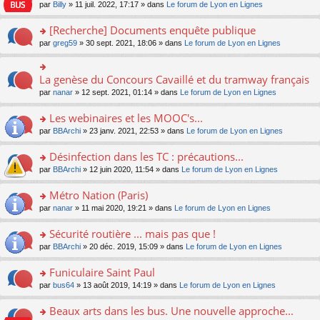
n
n
s
par
Billy
» 11 juil. 2022, 17:17 » dans
Le forum de Lyon en Lignes
e
le
c
lu
s
s
n
m
e
le
ult
a
[Recherche] Documents enquête publique
o
e
nt
pl
er
g
n
s
u
o
par
greg59
» 30 sept. 2021, 18:06 » dans
Le forum de Lyon en Lignes
le
e
lu
s
s
n
m
n
le
a
ré
s
e
o
pl
g
c
ult
s
La genèse du Concours Cavaillé et du tramway français
n
o
u
e
e
er
s
lu
n
s
par
nanar
» 12 sept. 2021, 01:14 » dans
Le forum de Lyon en Lignes
n
nt
le
a
le
s
ré
o
m
g
pl
ult
c
Les webinaires et les MOOC's...
n
e
e
u
er
e
lu
s
n
s
o
par
BBArchi
» 23 janv. 2021, 22:53 » dans
Le forum de Lyon en Lignes
le
nt
le
s
o
ré
n
m
pl
a
n
c
s
e
Désinfection dans les TC : précautions...
u
g
lu
e
ult
s
s
o
par
BBArchi
» 12 juin 2020, 11:54 » dans
Le forum de Lyon en Lignes
e
le
nt
er
s
ré
n
n
pl
le
a
c
s
Métro Nation (Paris)
o
u
m
g
e
ult
n
s
e
e
o
par
nanar
» 11 mai 2020, 19:21 » dans
Le forum de Lyon en Lignes
nt
er
lu
ré
s
n
n
le
le
c
s
o
s
Sécurité routière ... mais pas que !
m
pl
e
a
n
ult
e
u
o
par
BBArchi
» 20 déc. 2019, 15:09 » dans
Le forum de Lyon en Lignes
nt
g
lu
er
s
s
n
e
le
le
s
ré
s
Funiculaire Saint Paul
n
pl
m
a
c
ult
o
u
e
o
par
bus64
» 13 août 2019, 14:19 » dans
Le forum de Lyon en Lignes
g
e
er
n
s
s
n
e
nt
le
lu
ré
s
s
Beaux arts dans les bus. Une nouvelle approche...
n
m
le
c
a
ult
o