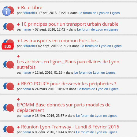
s
u
n
e
e
le
lu
s
s
s
Ru e Libre
n
nt
m
le
a
ré
ult
o
e
pl
o
par
BBArchi
» 17 oct. 2016, 21:21 » dans
Le forum de Lyon en Lignes
g
c
er
n
s
u
n
e
e
le
lu
s
s
s
10 principes pour un transport urbain durable
n
nt
m
le
a
ré
ult
o
e
pl
o
par
nanar
» 07 sept. 2016, 12:42 » dans
Le forum de Lyon en Lignes
g
c
er
n
s
u
n
e
e
le
lu
s
s
s
Les transports en commun Porsche...
n
nt
m
le
a
ré
ult
o
e
pl
o
par
BBArchi
» 02 sept. 2016, 21:12 » dans
Le forum de Lyon en Lignes
g
c
er
n
s
u
n
e
e
le
lu
s
s
s
n
nt
m
le
a
ré
ult
Les archives en lignes_Plans parcellaires de Lyon
o
o
e
pl
g
c
er
n
n
autrefois
s
u
e
e
le
lu
s
s
s
n
par
nanar
» 12 juil. 2016, 01:18 » dans
Le forum de Lyon en Lignes
nt
m
le
ult
a
ré
o
e
pl
er
g
c
n
REZO POUCE pour desservir les périphéries ?
s
u
le
e
e
lu
s
s
m
n
o
par
nanar
» 24 mars 2016, 10:02 » dans
Le forum de Lyon en Lignes
nt
le
a
ré
e
o
n
pl
g
c
s
n
s
u
e
e
s
lu
ult
EPOMM Base données sur parts modales de
o
s
n
nt
a
le
er
n
déplacement
ré
o
g
pl
le
s
c
n
par
nanar
» 18 févr. 2016, 23:57 » dans
Le forum de Lyon en Lignes
e
u
m
ult
e
lu
n
s
e
er
nt
le
o
Réunion Lyon-Tramway - Lundi 8 Février 2016
ré
s
le
pl
n
c
s
m
o
par
nanar
» 05 févr. 2016, 19:44 » dans
Le forum de Lyon en Lignes
u
lu
e
a
e
n