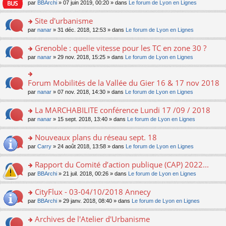
e
pl
o
par
BBArchi
» 07 juin 2019, 00:20 » dans
Le forum de Lyon en Lignes
e
g
er
n
s
u
n
nt
e
le
lu
s
s
s
Site d'urbanisme
n
m
le
a
ré
ult
o
e
pl
o
par
nanar
» 31 déc. 2018, 12:53 » dans
Le forum de Lyon en Lignes
g
c
er
n
s
u
n
e
e
le
lu
s
s
s
Grenoble : quelle vitesse pour les TC en zone 30 ?
n
nt
m
le
a
ré
ult
o
e
pl
o
par
nanar
» 29 nov. 2018, 15:25 » dans
Le forum de Lyon en Lignes
g
c
er
n
s
u
n
e
e
le
lu
s
s
s
n
nt
m
le
a
ré
ult
Forum Mobilités de la Vallée du Gier 16 & 17 nov 2018
o
o
e
pl
g
c
er
n
n
s
u
par
nanar
» 07 nov. 2018, 14:30 » dans
Le forum de Lyon en Lignes
e
e
le
lu
s
s
s
n
nt
m
le
ult
a
ré
La MARCHABILITE conférence Lundi 17 /09 / 2018
o
e
pl
er
g
c
n
s
u
o
par
nanar
» 15 sept. 2018, 13:40 » dans
Le forum de Lyon en Lignes
le
e
e
lu
s
s
n
m
n
nt
le
a
ré
s
e
Nouveaux plans du réseau sept. 18
o
pl
g
c
ult
s
n
u
o
par
Carry
» 24 août 2018, 13:58 » dans
Le forum de Lyon en Lignes
e
e
er
s
lu
s
n
n
nt
le
a
le
ré
s
Rapport du Comité d’action publique (CAP) 2022...
o
m
g
pl
c
ult
n
e
e
u
o
par
BBArchi
» 21 juil. 2018, 00:26 » dans
Le forum de Lyon en Lignes
e
er
lu
s
n
s
n
nt
le
le
s
o
ré
s
CityFlux - 03-04/10/2018 Annecy
m
pl
a
n
c
ult
e
u
o
par
BBArchi
» 29 janv. 2018, 08:40 » dans
Le forum de Lyon en Lignes
g
lu
e
er
s
s
n
e
le
nt
le
s
ré
s
Archives de l'Atelier d'Urbanisme
n
pl
m
a
c
ult
o