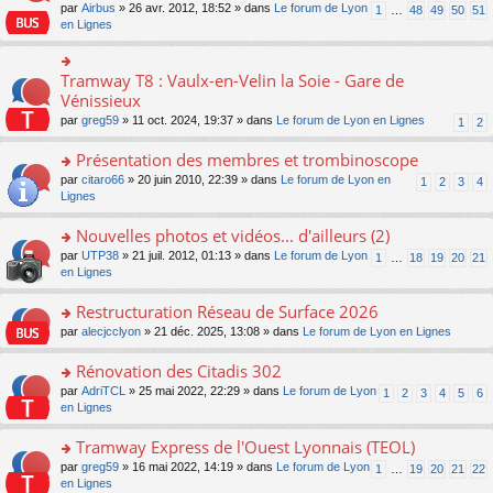
s
par
Airbus
» 26 avr. 2012, 18:52 » dans
Le forum de Lyon
1
…
48
49
50
51
ult
en Lignes
er
le
m
Tramway T8 : Vaulx-en-Velin la Soie - Gare de
o
e
n
Vénissieux
s
s
s
par
greg59
» 11 oct. 2024, 19:37 » dans
Le forum de Lyon en Lignes
1
2
ult
a
er
g
Présentation des membres et trombinoscope
le
e
m
o
par
citaro66
» 20 juin 2010, 22:39 » dans
Le forum de Lyon en
n
1
2
3
4
e
n
Lignes
o
s
s
n
s
ult
lu
Nouvelles photos et vidéos... d'ailleurs (2)
a
er
le
o
par
UTP38
» 21 juil. 2012, 01:13 » dans
Le forum de Lyon
1
…
18
19
20
21
g
le
pl
n
en Lignes
e
m
u
s
n
e
s
ult
Restructuration Réseau de Surface 2026
o
s
ré
er
n
s
c
o
par
alecjcclyon
» 21 déc. 2025, 13:08 » dans
Le forum de Lyon en Lignes
le
lu
a
e
n
m
le
g
nt
s
Rénovation des Citadis 302
e
pl
e
ult
s
o
par
AdriTCL
» 25 mai 2022, 22:29 » dans
Le forum de Lyon
u
1
2
3
4
5
6
n
er
s
n
en Lignes
s
o
le
a
s
ré
n
m
g
ult
c
Tramway Express de l'Ouest Lyonnais (TEOL)
lu
e
e
er
e
le
s
o
par
greg59
» 16 mai 2022, 14:19 » dans
Le forum de Lyon
1
…
19
20
21
22
n
le
nt
pl
s
n
en Lignes
o
m