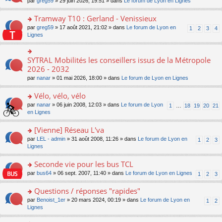
ré
o
par
greg59
» 29 juin 2026, 19:51 » dans
Le forum de Lyon en Lignes
n
le
le
a
c
n
o
m
pl
g
e
s
Tramway T10 : Gerland - Venissieux
n
e
u
e
nt
ult
lu
s
s
o
par
greg59
» 17 août 2021, 21:02 » dans
Le forum de Lyon en
1
2
3
4
n
er
le
s
ré
n
Lignes
o
le
pl
a
c
s
n
m
u
g
e
ult
lu
e
s
e
nt
er
SYTRAL Mobilités les conseillers issus de la Métropole
le
o
s
ré
n
le
pl
n
2026 - 2032
s
c
o
m
u
s
a
e
n
par
nanar
» 01 mai 2026, 18:00 » dans
Le forum de Lyon en Lignes
e
s
ult
g
nt
lu
s
ré
er
e
le
Vélo, vélo, vélo
s
c
le
n
pl
a
e
m
o
o
par
nanar
» 06 juin 2008, 12:03 » dans
Le forum de Lyon
1
…
18
19
20
21
u
g
nt
e
n
n
en Lignes
s
e
s
lu
s
ré
n
s
le
ult
[Vienne] Réseau L'va
c
o
a
pl
er
e
n
o
par
LEL - admin
» 31 août 2008, 11:26 » dans
Le forum de Lyon en
1
2
3
g
u
le
nt
lu
n
Lignes
e
s
m
le
s
n
ré
e
pl
ult
Seconde vie pour les bus TCL
o
c
s
u
er
n
e
s
o
par
bus64
» 06 sept. 2007, 11:40 » dans
Le forum de Lyon en Lignes
1
2
3
s
le
lu
nt
a
n
ré
m
le
g
s
Questions / réponses "rapides"
c
e
pl
e
ult
e
s
o
par
Benoist_1er
» 20 mars 2024, 00:19 » dans
Le forum de Lyon en
u
1
2
n
er
nt
s
n
Lignes
s
o
le
a
s
ré
n
m
g