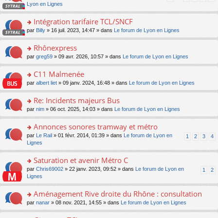
pl
a
c
n
Lyon en Lignes
n
m
u
g
e
s
lu
e
s
e
nt
ult
Intégration tarifaire TCL/SNCF
le
s
ré
n
er
pl
s
c
o
par
Billy
» 16 juil. 2023, 14:47 » dans
Le forum de Lyon en Lignes
o
le
u
a
e
n
n
m
s
g
nt
s
Rhônexpress
lu
e
ré
e
ult
le
s
c
o
par
greg59
» 09 avr. 2026, 10:57 » dans
Le forum de Lyon en Lignes
n
er
pl
s
e
n
o
le
u
a
nt
s
C11 Malmenée
n
m
s
g
ult
lu
e
ré
o
par
albert liet
» 09 janv. 2024, 16:48 » dans
Le forum de Lyon en Lignes
e
er
le
s
c
n
n
le
pl
s
e
s
Re: Incidents majeurs Bus
o
m
u
a
nt
ult
n
e
s
o
par
nim
» 06 oct. 2025, 14:03 » dans
Le forum de Lyon en Lignes
g
er
lu
s
ré
n
e
le
le
s
c
s
Annonces sonores tramway et métro
n
m
pl
a
e
ult
o
e
u
o
par
Le Rail
» 01 févr. 2014, 01:39 » dans
Le forum de Lyon en
1
2
3
4
g
nt
er
n
s
s
n
Lignes
e
le
lu
s
ré
s
n
m
le
a
c
ult
Saturation et avenir Métro C
o
e
pl
g
e
er
n
s
u
o
par
Chris69002
» 22 janv. 2023, 09:52 » dans
Le forum de Lyon en
1
2
e
nt
le
lu
s
s
n
Lignes
n
m
le
a
ré
s
o
e
pl
g
c
ult
Aménagement Rive droite du Rhône : consultation
n
s
u
e
e
er
lu
s
s
o
par
nanar
» 08 nov. 2021, 14:55 » dans
Le forum de Lyon en Lignes
n
nt
le
le
a
ré
n
o
m
pl
g
c
s