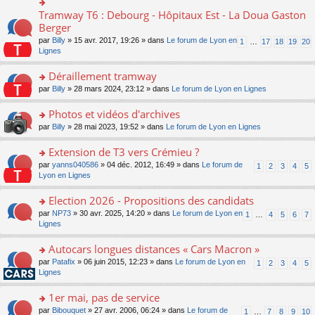
ult
c
lu
e
e
er
e
Tramway T6 : Debourg - Hôpitaux Est - La Doua Gaston
le
o
s
n
le
nt
pl
n
Berger
s
o
m
u
s
a
n
par
Billy
» 15 avr. 2017, 19:26 » dans
Le forum de Lyon en
1
…
17
18
19
20
e
s
ult
g
lu
Lignes
s
ré
er
e
le
s
c
le
n
pl
Déraillement tramway
a
e
m
o
u
g
nt
e
n
o
par
Billy
» 28 mars 2024, 23:12 » dans
Le forum de Lyon en Lignes
s
e
s
lu
n
ré
n
s
le
s
Photos et vidéos d'archives
c
o
a
pl
ult
e
n
o
par
Billy
» 28 mai 2023, 19:52 » dans
Le forum de Lyon en Lignes
g
u
er
nt
lu
n
e
s
le
le
s
Extension de T3 vers Crémieu ?
n
ré
m
pl
ult
o
c
e
o
par
yanns040586
» 04 déc. 2012, 16:49 » dans
Le forum de
1
2
3
4
5
u
er
n
e
s
n
Lyon en Lignes
s
le
lu
nt
s
s
ré
m
le
a
ult
Election 2026 - Propositions des candidats
c
e
pl
g
er
e
s
o
par
NP73
» 30 avr. 2025, 14:20 » dans
Le forum de Lyon en
u
1
…
4
5
6
7
e
le
nt
s
n
Lignes
s
n
m
a
s
ré
o
e
g
ult
c
Autocars longues distances « Cars Macron »
n
s
e
er
e
lu
s
o
par
Patafix
» 06 juin 2015, 12:23 » dans
Le forum de Lyon en
1
2
3
4
5
n
le
nt
le
a
n
Lignes
o
m
pl
g
s
n
e
u
e
ult
1er mai, pas de service
lu
s
s
n
er
le
s
ré
o
par
Bibouquet
» 27 avr. 2006, 06:24 » dans
Le forum de
1
…
7
8
9
10
o
le