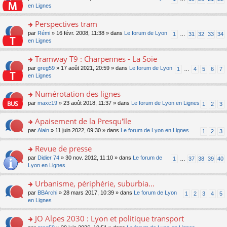
le
u
a
e
n
en Lignes
n
m
s
g
nt
s
lu
e
ré
e
ult
Perspectives tram
le
s
c
n
er
pl
s
e
o
par
Rémi
» 16 févr. 2008, 11:38 » dans
Le forum de Lyon
1
…
31
32
33
34
o
le
u
a
nt
n
en Lignes
n
m
s
g
s
lu
e
ré
e
ult
Tramway T9 : Charpennes - La Soie
le
s
c
n
er
pl
s
e
o
par
greg59
» 17 août 2021, 20:59 » dans
Le forum de Lyon
1
…
4
5
6
7
o
le
u
a
nt
n
en Lignes
n
m
s
g
s
lu
e
ré
e
ult
Numérotation des lignes
le
s
c
n
er
pl
s
e
o
par
maxc19
» 23 août 2018, 11:37 » dans
Le forum de Lyon en Lignes
1
2
3
o
le
u
a
nt
n
n
m
s
g
s
Apaisement de la Presqu'île
lu
e
ré
e
ult
le
s
c
o
par
Alain
» 11 juin 2022, 09:30 » dans
Le forum de Lyon en Lignes
1
2
3
n
er
pl
s
e
n
o
le
u
a
nt
s
Revue de presse
n
m
s
g
ult
lu
e
ré
o
par
Didier 74
» 30 nov. 2012, 11:10 » dans
Le forum de
1
…
37
38
39
40
e
er
le
s
c
n
Lyon en Lignes
n
le
pl
s
e
s
o
m
u
a
nt
ult
Urbanisme, périphérie, suburbia...
n
e
s
g
er
lu
s
ré
o
par
BBArchi
» 28 mars 2017, 10:39 » dans
Le forum de Lyon
1
2
3
4
5
e
le
le
s
c
n
en Lignes
n
m
pl
a
e
s
o
e
u
g
nt
ult
JO Alpes 2030 : Lyon et politique transport
n
s
s
e
er
lu
s