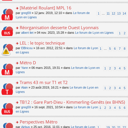
u
a
s
n
e
s
g
ult
[Matériel Roulant] MPL 16
lu
s
ré
e
er
le
s
c
o
par
greg59
» 12 janv. 2019, 12:10 » dans
Le forum de
1
…
11
12
13
14
n
le
pl
a
e
n
Lyon en Lignes
o
m
u
g
nt
s
n
e
s
e
ult
Réorganisation desserte Ouest Lyonnais
lu
s
ré
n
er
le
s
c
o
par
albert liet
» 04 nov. 2023, 15:28 » dans
Le forum de Lyon en Lignes
1
2
o
le
pl
a
e
n
n
m
u
g
nt
s
LEL : le topic technique
lu
e
s
e
ult
le
s
ré
o
par
ElBricou
» 16 oct. 2012, 22:51 » dans
Le forum de Lyon
1
…
5
6
7
8
n
er
pl
s
c
n
en Lignes
o
le
u
a
e
s
n
m
s
g
nt
ult
Métro D
lu
e
ré
e
er
le
s
c
o
par
Yann
» 06 mars 2015, 19:31 » dans
Le forum de Lyon en
1
2
3
4
5
n
le
pl
s
e
n
Lignes
o
m
u
a
nt
s
n
e
s
g
ult
Trams 43 m sur T1 et T2
lu
s
ré
e
er
le
s
c
o
par
Alain
» 23 août 2019, 16:21 » dans
Le forum de Lyon en
1
2
3
4
5
n
le
pl
a
e
n
Lignes
o
m
u
g
nt
s
n
e
s
e
ult
TB12 : Gare Part-Dieu - Kimmerling-Genêts (ex BHNS)
lu
s
ré
n
er
le
s
c
o
par
greg59
» 16 sept. 2021, 10:54 » dans
Le forum de Lyon
1
2
3
4
5
6
o
le
pl
a
e
n
en Lignes
n
m
u
g
nt
s
lu
e
s
e
ult
Perspectives Métro
le
s
ré
n
er
pl
s
c
o
par
Airbus
» 25 oct. 2016, 11:01 » dans
Le forum de Lyon
1
…
19
20
21
22
o