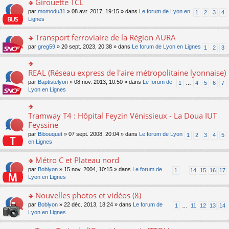
Girouette TCL
n
e
u
e
e
ult
lu
s
s
o
par
momodu31
» 08 avr. 2017, 19:15 » dans
Le forum de Lyon en
1
2
3
4
n
nt
er
le
s
ré
n
Lignes
o
le
pl
a
c
s
n
m
u
g
e
ult
Transport ferroviaire de la Région AURA
lu
e
s
e
nt
er
le
s
ré
o
par
greg59
» 20 sept. 2023, 20:38 » dans
Le forum de Lyon en Lignes
1
2
3
n
le
pl
s
c
n
o
m
u
a
e
s
n
e
s
g
nt
ult
REAL (Réseau express de l'aire métropolitaine lyonnaise)
lu
o
s
ré
e
er
le
n
s
c
par
Baptistelyon
» 08 nov. 2013, 10:50 » dans
Le forum de
1
…
4
5
6
7
n
le
pl
s
a
e
Lyon en Lignes
o
m
u
ult
g
nt
n
e
s
er
e
lu
s
ré
le
n
Tramway T4 : Hôpital Feyzin Vénissieux - La Doua IUT
le
o
s
c
m
o
pl
n
Feyssine
a
e
e
n
u
s
g
nt
s
lu
par
Bibouquet
» 07 sept. 2008, 20:04 » dans
Le forum de Lyon
1
2
3
4
5
s
ult
e
s
le
en Lignes
ré
er
n
a
pl
c
le
o
g
u
Métro C et Plateau nord
e
m
n
e
s
nt
e
lu
o
par
Boblyon
» 15 nov. 2004, 10:15 » dans
Le forum de
1
…
14
15
16
17
n
ré
s
le
n
Lyon en Lignes
o
c
s
pl
s
n
e
a
u
ult
Nouvelles photos et vidéos (8)
lu
nt
g
s
er
le
o
par
Boblyon
» 22 déc. 2013, 18:24 » dans
Le forum de
1
…
11
12
13
14
e
ré
le
pl
n
Lyon en Lignes
n
c
m
u
s
o
e
e
s
ult