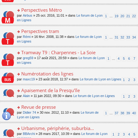
m
u
g
nt
s
lu
e
s
e
ult
Perspectives Métro
le
s
ré
n
er
pl
s
c
o
par
Airbus
» 25 oct. 2016, 11:01 » dans
Le forum de Lyon
1
…
19
20
21
22
o
le
u
a
e
n
en Lignes
n
m
s
g
nt
s
lu
e
ré
e
ult
Perspectives tram
le
s
c
n
er
pl
s
e
o
par
Rémi
» 16 févr. 2008, 11:38 » dans
Le forum de Lyon
1
…
31
32
33
34
o
le
u
a
nt
n
en Lignes
n
m
s
g
s
lu
e
ré
e
ult
Tramway T9 : Charpennes - La Soie
le
s
c
n
er
pl
s
e
o
par
greg59
» 17 août 2021, 20:59 » dans
Le forum de Lyon
1
…
4
5
6
7
o
le
u
a
nt
n
en Lignes
n
m
s
g
s
lu
e
ré
e
ult
Numérotation des lignes
le
s
c
n
er
pl
s
e
o
par
maxc19
» 23 août 2018, 11:37 » dans
Le forum de Lyon en Lignes
1
2
3
o
le
u
a
nt
n
n
m
s
g
s
Apaisement de la Presqu'île
lu
e
ré
e
ult
le
s
c
o
par
Alain
» 11 juin 2022, 09:30 » dans
Le forum de Lyon en Lignes
1
2
3
n
er
pl
s
e
n
o
le
u
a
nt
s
Revue de presse
n
m
s
g
ult
lu
e
ré
o
par
Didier 74
» 30 nov. 2012, 11:10 » dans
Le forum de
1
…
37
38
39
40
e
er
le
s
c
n
Lyon en Lignes
n
le
pl
s
e
s
o
m
u
a
nt
ult
Urbanisme, périphérie, suburbia...
n
e
s
g
er
lu
s
ré
o
par
BBArchi
» 28 mars 2017, 10:39 » dans
Le forum de Lyon
1
2
3
4
5
e
le
le
s