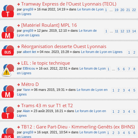
pl
g
s
Tramway Express de l'Ouest Lyonnais (TEOL)
c
e
u
e
ult
e
s
o
par
greg59
» 16 mai 2022, 14:19 » dans
Le forum de Lyon
s
1
…
19
20
21
22
n
er
nt
s
n
en Lignes
ré
o
le
a
s
c
n
m
g
ult
e
[Matériel Roulant] MPL 16
lu
e
e
er
nt
le
s
o
par
greg59
» 12 janv. 2019, 12:10 » dans
Le forum de
1
…
11
12
13
14
n
le
pl
s
n
Lyon en Lignes
o
m
u
a
s
n
e
s
g
ult
Réorganisation desserte Ouest Lyonnais
lu
s
ré
e
er
le
s
c
o
par
albert liet
» 04 nov. 2023, 15:28 » dans
Le forum de Lyon en Lignes
1
2
n
le
pl
a
e
n
o
m
u
g
nt
s
LEL : le topic technique
n
e
s
e
ult
lu
s
ré
o
par
ElBricou
» 16 oct. 2012, 22:51 » dans
Le forum de Lyon
1
…
5
6
7
8
n
er
le
s
c
n
en Lignes
o
le
pl
a
e
s
n
m
u
g
nt
ult
Métro D
lu
e
s
e
er
le
s
ré
o
par
Yann
» 06 mars 2015, 19:31 » dans
Le forum de Lyon en
1
2
3
4
5
n
le
pl
s
c
n
Lignes
o
m
u
a
e
s
n
e
s
g
nt
ult
Trams 43 m sur T1 et T2
lu
s
ré
e
er
le
s
c
o
par
Alain
» 23 août 2019, 16:21 » dans
Le forum de Lyon en
1
2
3
4
5
n
le
pl
a
e
n
Lignes
o
m
u
g
nt
s
n
e
s
e
ult
TB12 : Gare Part-Dieu - Kimmerling-Genêts (ex BHNS)
lu
s
ré
n
er
le
s
c
o
par
greg59
» 16 sept. 2021, 10:54 » dans
Le forum de Lyon
1
2
3
4
5
6
o
le
pl
a
e
n
en Lignes
n