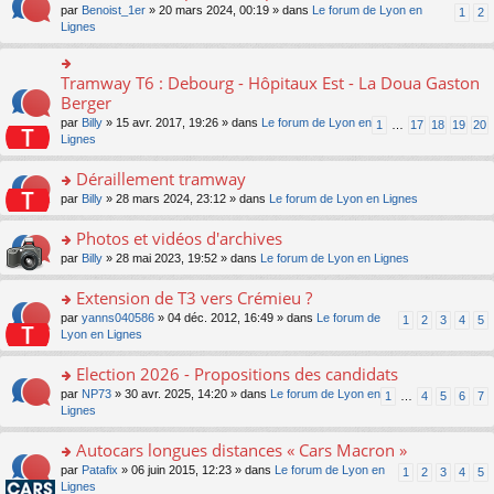
ult
e
s
o
par
Benoist_1er
» 20 mars 2024, 00:19 » dans
Le forum de Lyon en
u
1
2
n
er
nt
s
n
Lignes
s
o
le
a
s
ré
n
m
g
ult
c
lu
e
e
er
e
Tramway T6 : Debourg - Hôpitaux Est - La Doua Gaston
le
o
s
n
le
nt
pl
n
Berger
s
o
m
u
s
a
n
par
Billy
» 15 avr. 2017, 19:26 » dans
Le forum de Lyon en
1
…
17
18
19
20
e
s
ult
g
lu
Lignes
s
ré
er
e
le
s
c
le
n
pl
Déraillement tramway
a
e
m
o
u
g
nt
e
n
o
par
Billy
» 28 mars 2024, 23:12 » dans
Le forum de Lyon en Lignes
s
e
s
lu
n
ré
n
s
le
s
Photos et vidéos d'archives
c
o
a
pl
ult
e
n
o
par
Billy
» 28 mai 2023, 19:52 » dans
Le forum de Lyon en Lignes
g
u
er
nt
lu
n
e
s
le
le
s
Extension de T3 vers Crémieu ?
n
ré
m
pl
ult
o
c
e
o
par
yanns040586
» 04 déc. 2012, 16:49 » dans
Le forum de
1
2
3
4
5
u
er
n
e
s
n
Lyon en Lignes
s
le
lu
nt
s
s
ré
m
le
a
ult
Election 2026 - Propositions des candidats
c
e
pl
g
er
e
s
o
par
NP73
» 30 avr. 2025, 14:20 » dans
Le forum de Lyon en
u
1
…
4
5
6
7
e
le
nt
s
n
Lignes
s
n
m
a
s
ré
o
e
g
ult
c
Autocars longues distances « Cars Macron »
n
s
e
er
e
lu
s
o
par
Patafix
» 06 juin 2015, 12:23 » dans
Le forum de Lyon en
1
2
3
4
5
n
le
nt
le
a
n
Lignes
o
m