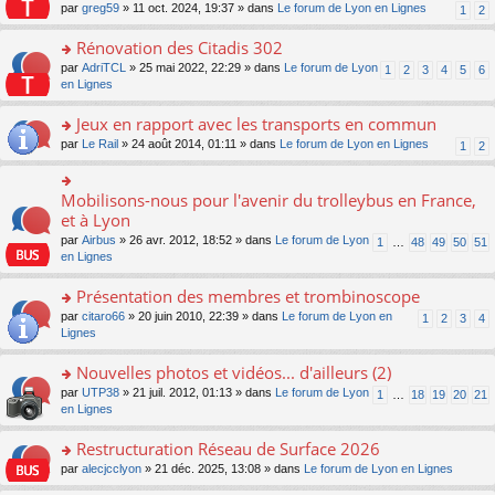
s
par
greg59
» 11 oct. 2024, 19:37 » dans
Le forum de Lyon en Lignes
1
2
ult
er
Rénovation des Citadis 302
le
m
o
par
AdriTCL
» 25 mai 2022, 22:29 » dans
Le forum de Lyon
1
2
3
4
5
6
e
n
en Lignes
s
s
s
ult
Jeux en rapport avec les transports en commun
a
er
o
par
Le Rail
» 24 août 2014, 01:11 » dans
Le forum de Lyon en Lignes
1
2
g
le
n
e
m
s
n
e
ult
Mobilisons-nous pour l'avenir du trolleybus en France,
o
o
s
er
n
n
et à Lyon
s
le
lu
s
a
par
Airbus
» 26 avr. 2012, 18:52 » dans
Le forum de Lyon
1
…
48
49
50
51
m
le
ult
g
en Lignes
e
pl
er
e
s
u
le
n
Présentation des membres et trombinoscope
s
s
m
o
a
ré
e
n
o
par
citaro66
» 20 juin 2010, 22:39 » dans
Le forum de Lyon en
1
2
3
4
g
c
s
lu
n
Lignes
e
e
s
le
s
n
nt
a
pl
ult
Nouvelles photos et vidéos... d'ailleurs (2)
o
g
u
er
n
o
par
UTP38
» 21 juil. 2012, 01:13 » dans
Le forum de Lyon
1
…
18
19
20
21
e
s
le
lu
n
en Lignes
n
ré
m
le
s
o
c
e
pl
ult
Restructuration Réseau de Surface 2026
n
e
s
u
er
lu
nt
s
o
par
alecjcclyon
» 21 déc. 2025, 13:08 » dans
Le forum de Lyon en Lignes
s
le
le
a
n
ré
m