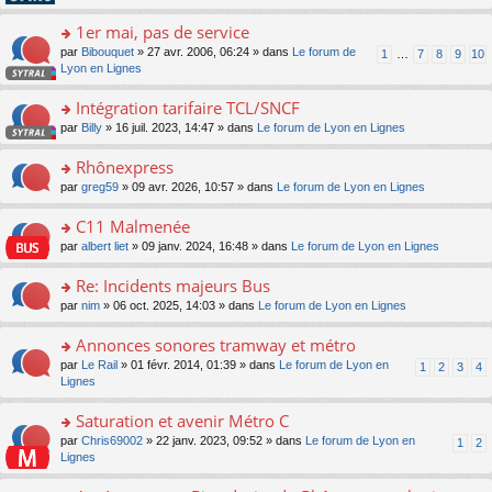
pl
g
s
n
e
u
e
ult
1er mai, pas de service
lu
s
s
n
er
le
s
ré
o
par
Bibouquet
» 27 avr. 2006, 06:24 » dans
Le forum de
1
…
7
8
9
10
o
le
pl
a
c
n
Lyon en Lignes
n
m
u
g
e
s
lu
e
s
e
nt
ult
Intégration tarifaire TCL/SNCF
le
s
ré
n
er
pl
s
c
o
par
Billy
» 16 juil. 2023, 14:47 » dans
Le forum de Lyon en Lignes
o
le
u
a
e
n
n
m
s
g
nt
s
Rhônexpress
lu
e
ré
e
ult
le
s
c
o
par
greg59
» 09 avr. 2026, 10:57 » dans
Le forum de Lyon en Lignes
n
er
pl
s
e
n
o
le
u
a
nt
s
C11 Malmenée
n
m
s
g
ult
lu
e
ré
o
par
albert liet
» 09 janv. 2024, 16:48 » dans
Le forum de Lyon en Lignes
e
er
le
s
c
n
n
le
pl
s
e
s
Re: Incidents majeurs Bus
o
m
u
a
nt
ult
n
e
s
o
par
nim
» 06 oct. 2025, 14:03 » dans
Le forum de Lyon en Lignes
g
er
lu
s
ré
n
e
le
le
s
c
s
Annonces sonores tramway et métro
n
m
pl
a
e
ult
o
e
u
o
par
Le Rail
» 01 févr. 2014, 01:39 » dans
Le forum de Lyon en
1
2
3
4
g
nt
er
n
s
s
n
Lignes
e
le
lu
s
ré
s
n
m
le
a
c
ult
Saturation et avenir Métro C
o
e
pl
g
e
er
n
s
u
o
par
Chris69002
» 22 janv. 2023, 09:52 » dans
Le forum de Lyon en
1
2
e
nt
le
lu
s
s
n
Lignes
n
m
le
a
ré
s
o
e
pl
g
c
ult