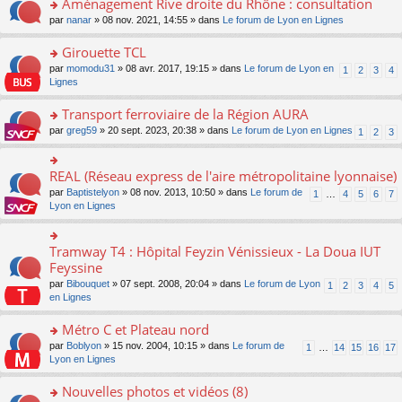
Aménagement Rive droite du Rhône : consultation
n
s
u
e
e
er
lu
s
s
o
par
nanar
» 08 nov. 2021, 14:55 » dans
Le forum de Lyon en Lignes
n
nt
le
le
a
ré
n
o
m
pl
g
c
s
Girouette TCL
n
e
u
e
e
ult
lu
s
s
o
par
momodu31
» 08 avr. 2017, 19:15 » dans
Le forum de Lyon en
1
2
3
4
n
nt
er
le
s
ré
n
Lignes
o
le
pl
a
c
s
n
m
u
g
e
ult
Transport ferroviaire de la Région AURA
lu
e
s
e
nt
er
le
s
ré
o
par
greg59
» 20 sept. 2023, 20:38 » dans
Le forum de Lyon en Lignes
1
2
3
n
le
pl
s
c
n
o
m
u
a
e
s
n
e
s
g
nt
ult
REAL (Réseau express de l'aire métropolitaine lyonnaise)
lu
o
s
ré
e
er
le
n
s
c
par
Baptistelyon
» 08 nov. 2013, 10:50 » dans
Le forum de
1
…
4
5
6
7
n
le
pl
s
a
e
Lyon en Lignes
o
m
u
ult
g
nt
n
e
s
er
e
lu
s
ré
le
n
Tramway T4 : Hôpital Feyzin Vénissieux - La Doua IUT
le
o
s
c
m
o
pl
n
Feyssine
a
e
e
n
u
s
g
nt
s
lu
par
Bibouquet
» 07 sept. 2008, 20:04 » dans
Le forum de Lyon
1
2
3
4
5
s
ult
e
s
le
en Lignes
ré
er
n
a
pl
c
le
o
g
u
Métro C et Plateau nord
e
m
n
e
s
nt
e
lu
o
par
Boblyon
» 15 nov. 2004, 10:15 » dans
Le forum de
1
…
14
15
16
17
n
ré
s
le
n
Lyon en Lignes
o
c
s
pl
s
n
e
a
u
ult
Nouvelles photos et vidéos (8)
lu
nt
g
s
er