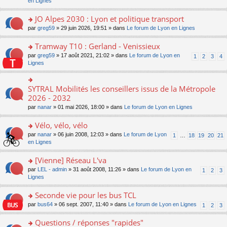
c
n
en Lignes
n
m
pl
a
e
s
o
e
u
g
nt
ult
JO Alpes 2030 : Lyon et politique transport
n
s
s
e
er
lu
s
ré
o
par
greg59
» 29 juin 2026, 19:51 » dans
Le forum de Lyon en Lignes
n
le
le
a
c
n
o
m
pl
g
e
s
Tramway T10 : Gerland - Venissieux
n
e
u
e
nt
ult
lu
s
s
o
par
greg59
» 17 août 2021, 21:02 » dans
Le forum de Lyon en
1
2
3
4
n
er
le
s
ré
n
Lignes
o
le
pl
a
c
s
n
m
u
g
e
ult
lu
e
s
e
nt
er
SYTRAL Mobilités les conseillers issus de la Métropole
le
o
s
ré
n
le
pl
n
2026 - 2032
s
c
o
m
u
s
a
e
n
par
nanar
» 01 mai 2026, 18:00 » dans
Le forum de Lyon en Lignes
e
s
ult
g
nt
lu
s
ré
er
e
le
Vélo, vélo, vélo
s
c
le
n
pl
a
e
m
o
o
par
nanar
» 06 juin 2008, 12:03 » dans
Le forum de Lyon
1
…
18
19
20
21
u
g
nt
e
n
n
en Lignes
s
e
s
lu
s
ré
n
s
le
ult
[Vienne] Réseau L'va
c
o
a
pl
er
e
n
o
par
LEL - admin
» 31 août 2008, 11:26 » dans
Le forum de Lyon en
1
2
3
g
u
le
nt
lu
n
Lignes
e
s
m
le
s
n
ré
e
pl
ult
Seconde vie pour les bus TCL
o
c
s
u
er
n
e
s
o
par
bus64
» 06 sept. 2007, 11:40 » dans
Le forum de Lyon en Lignes
1
2
3
s
le
lu
nt
a
n
ré
m
le
g
s
Questions / réponses "rapides"
c
e
pl
e