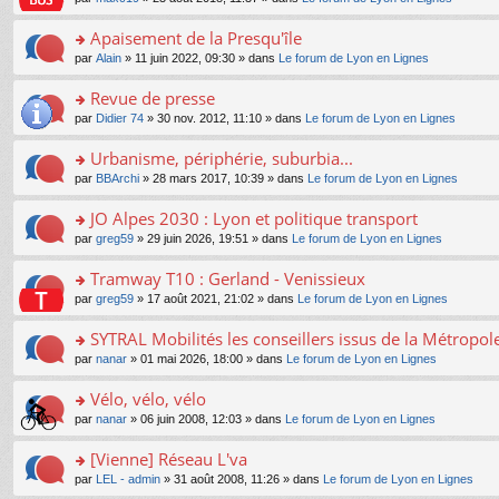
g
c
er
n
s
u
n
e
e
le
lu
s
s
s
Apaisement de la Presqu'île
n
nt
m
le
a
ré
ult
o
e
pl
o
par
Alain
» 11 juin 2022, 09:30 » dans
Le forum de Lyon en Lignes
g
c
er
n
s
u
n
e
e
le
lu
s
s
s
Revue de presse
n
nt
m
le
a
ré
ult
o
e
pl
o
par
Didier 74
» 30 nov. 2012, 11:10 » dans
Le forum de Lyon en Lignes
g
c
er
n
s
u
n
e
e
le
lu
s
s
s
Urbanisme, périphérie, suburbia...
n
nt
m
le
a
ré
ult
o
e
pl
o
par
BBArchi
» 28 mars 2017, 10:39 » dans
Le forum de Lyon en Lignes
g
c
er
n
s
u
n
e
e
le
lu
s
s
s
JO Alpes 2030 : Lyon et politique transport
n
nt
m
le
a
ré
ult
o
e
pl
o
par
greg59
» 29 juin 2026, 19:51 » dans
Le forum de Lyon en Lignes
g
c
er
n
s
u
n
e
e
le
lu
s
s
s
Tramway T10 : Gerland - Venissieux
n
nt
m
le
a
ré
ult
o
e
pl
o
par
greg59
» 17 août 2021, 21:02 » dans
Le forum de Lyon en Lignes
g
c
er
n
s
u
n
e
e
le
lu
s
s
s
SYTRAL Mobilités les conseillers issus de la Métropo
n
nt
m
le
a
ré
ult
o
e
pl
o
par
nanar
» 01 mai 2026, 18:00 » dans
Le forum de Lyon en Lignes
g
c
er
n
s
u
n
e
e
le
lu
s
s
s
Vélo, vélo, vélo
n
nt
m
le
a
ré
ult
o
e
pl
o
par
nanar
» 06 juin 2008, 12:03 » dans
Le forum de Lyon en Lignes
g
c
er
n
s
u
n
e
e
le
lu
s
s
s
[Vienne] Réseau L'va
n
nt
m
le
a
ré
ult
o
e
pl
o
par
LEL - admin
» 31 août 2008, 11:26 » dans
Le forum de Lyon en Lignes
g
c
er
n
s
u
n