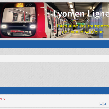
ieux
1
2