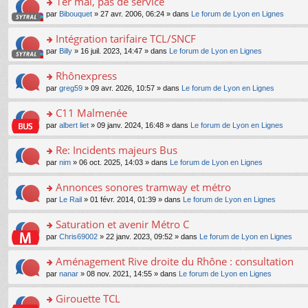
1er mai, pas de service
nt
m
le
a
ré
ult
o
e
pl
o
par
Bibouquet
» 27 avr. 2006, 06:24 » dans
Le forum de Lyon en Lignes
g
c
er
n
s
u
n
e
e
le
lu
s
s
s
Intégration tarifaire TCL/SNCF
n
nt
m
le
a
ré
ult
o
e
pl
o
par
Billy
» 16 juil. 2023, 14:47 » dans
Le forum de Lyon en Lignes
g
c
er
n
s
u
n
e
e
le
lu
s
s
s
Rhônexpress
n
nt
m
le
a
ré
ult
o
e
pl
o
par
greg59
» 09 avr. 2026, 10:57 » dans
Le forum de Lyon en Lignes
g
c
er
n
s
u
n
e
e
le
lu
s
s
s
C11 Malmenée
n
nt
m
le
a
ré
ult
o
e
pl
o
par
albert liet
» 09 janv. 2024, 16:48 » dans
Le forum de Lyon en Lignes
g
c
er
n
s
u
n
e
e
le
lu
s
s
s
Re: Incidents majeurs Bus
n
nt
m
le
a
ré
ult
o
e
pl
o
par
nim
» 06 oct. 2025, 14:03 » dans
Le forum de Lyon en Lignes
g
c
er
n
s
u
n
e
e
le
lu
s
s
s
Annonces sonores tramway et métro
n
nt
m
le
a
ré
ult
o
e
pl
o
par
Le Rail
» 01 févr. 2014, 01:39 » dans
Le forum de Lyon en Lignes
g
c
er
n
s
u
n
e
e
le
lu
s
s
s
Saturation et avenir Métro C
n
nt
m
le
a
ré
ult
o
e
pl
o
par
Chris69002
» 22 janv. 2023, 09:52 » dans
Le forum de Lyon en Lignes
g
c
er
n
s
u
n
e
e
le
lu
s
s
s
Aménagement Rive droite du Rhône : consultation
n
nt
m
le
a
ré
ult
o
e
pl
o
par
nanar
» 08 nov. 2021, 14:55 » dans
Le forum de Lyon en Lignes
g
c
er
n
s
u
n
e
e
le
lu
s
s
s
Girouette TCL
n
nt
m
le
a
ré
ult
o