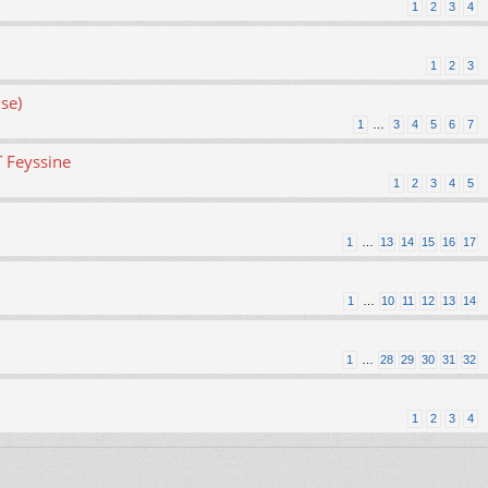
1
2
3
4
1
2
3
se)
1
…
3
4
5
6
7
T Feyssine
1
2
3
4
5
1
…
13
14
15
16
17
1
…
10
11
12
13
14
1
…
28
29
30
31
32
1
2
3
4