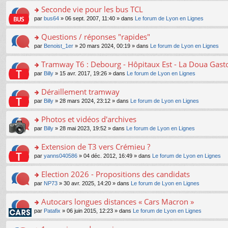
e
e
le
lu
s
s
s
Seconde vie pour les bus TCL
n
nt
m
le
a
ré
ult
o
e
pl
o
par
bus64
» 06 sept. 2007, 11:40 » dans
Le forum de Lyon en Lignes
g
c
er
n
s
u
n
e
e
le
lu
s
s
s
Questions / réponses "rapides"
n
nt
m
le
a
ré
ult
o
e
pl
o
par
Benoist_1er
» 20 mars 2024, 00:19 » dans
Le forum de Lyon en Lignes
g
c
er
n
s
u
n
e
e
le
lu
s
s
s
Tramway T6 : Debourg - Hôpitaux Est - La Doua Gast
n
nt
m
le
a
ré
ult
o
e
pl
o
par
Billy
» 15 avr. 2017, 19:26 » dans
Le forum de Lyon en Lignes
g
c
er
n
s
u
n
e
e
le
lu
s
s
s
Déraillement tramway
n
nt
m
le
a
ré
ult
o
e
pl
o
par
Billy
» 28 mars 2024, 23:12 » dans
Le forum de Lyon en Lignes
g
c
er
n
s
u
n
e
e
le
lu
s
s
s
Photos et vidéos d'archives
n
nt
m
le
a
ré
ult
o
e
pl
o
par
Billy
» 28 mai 2023, 19:52 » dans
Le forum de Lyon en Lignes
g
c
er
n
s
u
n
e
e
le
lu
s
s
s
Extension de T3 vers Crémieu ?
n
nt
m
le
a
ré
ult
o
e
pl
o
par
yanns040586
» 04 déc. 2012, 16:49 » dans
Le forum de Lyon en Lignes
g
c
er
n
s
u
n
e
e
le
lu
s
s
s
Election 2026 - Propositions des candidats
n
nt
m
le
a
ré
ult
o
e
pl
o
par
NP73
» 30 avr. 2025, 14:20 » dans
Le forum de Lyon en Lignes
g
c
er
n
s
u
n
e
e
le
lu
s
s
s
Autocars longues distances « Cars Macron »
n
nt
m
le
a
ré
ult
o
e
pl
o
par
Patafix
» 06 juin 2015, 12:23 » dans
Le forum de Lyon en Lignes
g
c
er
n
s
u
n
e
e
le
lu
s
s
s
n