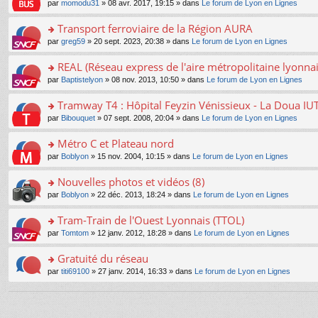
e
pl
o
par
momodu31
» 08 avr. 2017, 19:15 » dans
Le forum de Lyon en Lignes
g
c
er
n
s
u
n
e
e
le
lu
s
s
s
Transport ferroviaire de la Région AURA
n
nt
m
le
a
ré
ult
o
e
pl
o
par
greg59
» 20 sept. 2023, 20:38 » dans
Le forum de Lyon en Lignes
g
c
er
n
s
u
n
e
e
le
lu
s
s
s
REAL (Réseau express de l'aire métropolitaine lyonnai
n
nt
m
le
a
ré
ult
o
e
pl
o
par
Baptistelyon
» 08 nov. 2013, 10:50 » dans
Le forum de Lyon en Lignes
g
c
er
n
s
u
n
e
e
le
lu
s
s
s
Tramway T4 : Hôpital Feyzin Vénissieux - La Doua IU
n
nt
m
le
a
ré
ult
o
e
pl
o
par
Bibouquet
» 07 sept. 2008, 20:04 » dans
Le forum de Lyon en Lignes
g
c
er
n
s
u
n
e
e
le
lu
s
s
s
Métro C et Plateau nord
n
nt
m
le
a
ré
ult
o
e
pl
o
par
Boblyon
» 15 nov. 2004, 10:15 » dans
Le forum de Lyon en Lignes
g
c
er
n
s
u
n
e
e
le
lu
s
s
s
Nouvelles photos et vidéos (8)
n
nt
m
le
a
ré
ult
o
e
pl
o
par
Boblyon
» 22 déc. 2013, 18:24 » dans
Le forum de Lyon en Lignes
g
c
er
n
s
u
n
e
e
le
lu
s
s
s
Tram-Train de l'Ouest Lyonnais (TTOL)
n
nt
m
le
a
ré
ult
o
e
pl
o
par
Tomtom
» 12 janv. 2012, 18:28 » dans
Le forum de Lyon en Lignes
g
c
er
n
s
u
n
e
e
le
lu
s
s
s
Gratuité du réseau
n
nt
m
le
a
ré
ult
o
e
pl
o
par
titi69100
» 27 janv. 2014, 16:33 » dans
Le forum de Lyon en Lignes
g
c
er
n
s
u
n
e
e
le
lu
s
s
s
n
nt
m
le
a
ré
ult
o
e
pl
g
c
er
n