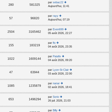
s
par
sebac22
C
ult
280
581325
Aujourd’hui, 11:41
o
er
n
le
s
d
par
rayy
C
ult
57
96820
er
Aujourd’hui, 07:19
o
er
ni
n
le
er
s
d
par
Even699
m
C
ult
2504
3165462
er
05 août 2026, 22:27
o
e
er
ni
n
s
le
er
s
s
d
par
flo
m
C
ult
155
183219
a
er
04 août 2026, 23:35
o
e
er
g
ni
n
s
le
e
er
s
s
d
par
Patafix
m
C
ult
1022
1609144
a
er
04 août 2026, 09:20
o
e
er
g
ni
n
s
le
e
er
s
s
d
par
Lyon-St-Clair
m
C
ult
47
63944
a
er
03 août 2026, 22:00
o
e
er
g
ni
n
s
le
e
er
s
s
d
par
nanar
m
C
ult
1085
1235879
a
er
02 août 2026, 18:41
o
e
er
g
ni
n
s
le
e
er
s
s
d
par
Sorio
m
C
ult
653
1496294
a
er
26 juil. 2026, 21:03
o
e
er
g
ni
n
s
le
e
er
s
s
d
par
Billy
m
C