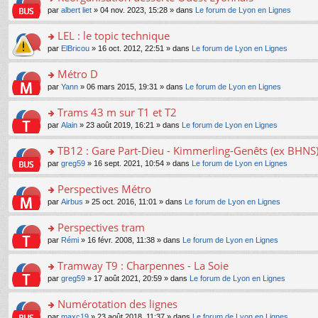
a
ré
ult
o
e
pl
o
par
albert liet
» 04 nov. 2023, 15:28 » dans
Le forum de Lyon en Lignes
g
c
er
n
s
u
n
e
e
le
lu
s
s
s
LEL : le topic technique
n
nt
m
le
a
ré
ult
o
e
pl
o
par
ElBricou
» 16 oct. 2012, 22:51 » dans
Le forum de Lyon en Lignes
g
c
er
n
s
u
n
e
e
le
lu
s
s
s
Métro D
n
nt
m
le
a
ré
ult
o
e
pl
o
par
Yann
» 06 mars 2015, 19:31 » dans
Le forum de Lyon en Lignes
g
c
er
n
s
u
n
e
e
le
lu
s
s
s
Trams 43 m sur T1 et T2
n
nt
m
le
a
ré
ult
o
e
pl
o
par
Alain
» 23 août 2019, 16:21 » dans
Le forum de Lyon en Lignes
g
c
er
n
s
u
n
e
e
le
lu
s
s
s
TB12 : Gare Part-Dieu - Kimmerling-Genêts (ex BHNS
n
nt
m
le
a
ré
ult
o
e
pl
o
par
greg59
» 16 sept. 2021, 10:54 » dans
Le forum de Lyon en Lignes
g
c
er
n
s
u
n
e
e
le
lu
s
s
s
Perspectives Métro
n
nt
m
le
a
ré
ult
o
e
pl
o
par
Airbus
» 25 oct. 2016, 11:01 » dans
Le forum de Lyon en Lignes
g
c
er
n
s
u
n
e
e
le
lu
s
s
s
Perspectives tram
n
nt
m
le
a
ré
ult
o
e
pl
o
par
Rémi
» 16 févr. 2008, 11:38 » dans
Le forum de Lyon en Lignes
g
c
er
n
s
u
n
e
e
le
lu
s
s
s
Tramway T9 : Charpennes - La Soie
n
nt
m
le
a
ré
ult
o
e
pl
o
par
greg59
» 17 août 2021, 20:59 » dans
Le forum de Lyon en Lignes
g
c
er
n
s
u
n
e
e
le
lu
s
s
s
Numérotation des lignes
n
nt
m
le
a
ré
ult
o
e
pl
o
par
maxc19
» 23 août 2018, 11:37 » dans
Le forum de Lyon en Lignes