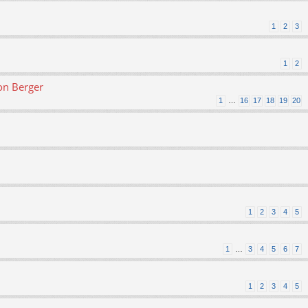
1
2
3
1
2
on Berger
1
…
16
17
18
19
20
1
2
3
4
5
1
…
3
4
5
6
7
1
2
3
4
5