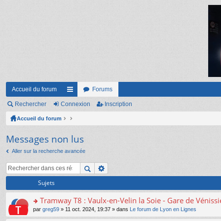
Accueil du forum
Forums
Rechercher
Connexion
ac
Inscription
Accueil du forum
co
ur
Messages non lus
ci
Aller sur la recherche avancée
s
Sujets
Tramway T8 : Vaulx-en-Velin la Soie - Gare de Véniss
o
par
greg59
» 11 oct. 2024, 19:37 » dans
Le forum de Lyon en Lignes
n