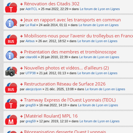
s
Rénovation des Citadis 302
ult
o
par
AdriTCL
» 25 mai 2022, 22:29 » dans
Le forum de Lyon en Lignes
er
n
le
s
Jeux en rapport avec les transports en commun
m
ult
e
o
par
Le Rail
» 24 août 2014, 01:11 » dans
Le forum de Lyon en Lignes
er
s
n
le
s
s
Mobilisons-nous pour l'avenir du trolleybus en France
m
a
ult
e
o
par
Airbus
» 26 avr. 2012, 18:52 » dans
Le forum de Lyon en Lignes
g
er
s
n
e
le
s
s
Présentation des membres et trombinoscope
n
m
a
ult
o
e
o
par
citaro66
» 20 juin 2010, 22:39 » dans
Le forum de Lyon en Lignes
g
er
n
s
n
e
le
lu
s
s
Nouvelles photos et vidéos... d'ailleurs (2)
n
m
le
a
ult
o
e
pl
o
par
UTP38
» 21 juil. 2012, 01:13 » dans
Le forum de Lyon en Lignes
g
er
n
s
u
n
e
le
lu
s
s
s
Restructuration Réseau de Surface 2026
n
m
le
a
ré
ult
o
e
pl
o
par
alecjcclyon
» 21 déc. 2025, 13:08 » dans
Le forum de Lyon en Lignes
g
c
er
n
s
u
n
e
e
le
lu
s
s
s
Tramway Express de l'Ouest Lyonnais (TEOL)
n
nt
m
le
a
ré
ult
o
e
pl
o
par
greg59
» 16 mai 2022, 14:19 » dans
Le forum de Lyon en Lignes
g
c
er
n
s
u
n
e
e
le
lu
s
s
s
[Matériel Roulant] MPL 16
n
nt
m
le
a
ré
ult
o
e
pl
o
par
greg59
» 12 janv. 2019, 12:10 » dans
Le forum de Lyon en Lignes
g
c
er
n
s
u
n
e
e
le
lu
s
s
s
Réorganisation desserte Ouest Lyonnais
n
nt
m
le