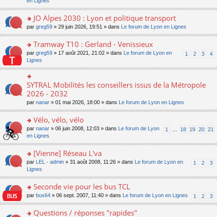
c
n
en Lignes
n
m
pl
a
e
s
o
e
u
g
nt
ult
JO Alpes 2030 : Lyon et politique transport
n
s
s
e
er
lu
s
ré
o
par
greg59
» 29 juin 2026, 19:51 » dans
Le forum de Lyon en Lignes
n
le
le
a
c
n
o
m
pl
g
e
s
Tramway T10 : Gerland - Venissieux
n
e
u
e
nt
ult
lu
s
s
o
par
greg59
» 17 août 2021, 21:02 » dans
Le forum de Lyon en
1
2
3
4
n
er
le
s
ré
n
Lignes
o
le
pl
a
c
s
n
m
u
g
e
ult
lu
e
s
e
nt
er
SYTRAL Mobilités les conseillers issus de la Métropole
le
o
s
ré
n
le
pl
n
2026 - 2032
s
c
o
m
u
s
a
e
n
par
nanar
» 01 mai 2026, 18:00 » dans
Le forum de Lyon en Lignes
e
s
ult
g
nt
lu
s
ré
er
e
le
Vélo, vélo, vélo
s
c
le
n
pl
a
e
m
o
o
par
nanar
» 06 juin 2008, 12:03 » dans
Le forum de Lyon
1
…
18
19
20
21
u
g
nt
e
n
n
en Lignes
s
e
s
lu
s
ré
n
s
le
ult
[Vienne] Réseau L'va
c
o
a
pl
er
e
n
o
par
LEL - admin
» 31 août 2008, 11:26 » dans
Le forum de Lyon en
1
2
3
g
u
le
nt
lu
n
Lignes
e
s
m
le
s
n
ré
e
pl
ult
Seconde vie pour les bus TCL
o
c
s
u
er
n
e
s
o
par
bus64
» 06 sept. 2007, 11:40 » dans
Le forum de Lyon en Lignes
1
2
3
s
le
lu
nt
a
n
ré
m
le
g
s
Questions / réponses "rapides"
c
e
pl
e