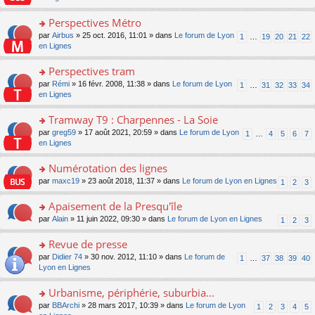
m
u
g
nt
s
lu
e
s
e
ult
Perspectives Métro
le
s
ré
n
er
pl
s
c
o
par
Airbus
» 25 oct. 2016, 11:01 » dans
Le forum de Lyon
1
…
19
20
21
22
o
le
u
a
e
n
en Lignes
n
m
s
g
nt
s
lu
e
ré
e
ult
Perspectives tram
le
s
c
n
er
pl
s
e
o
par
Rémi
» 16 févr. 2008, 11:38 » dans
Le forum de Lyon
1
…
31
32
33
34
o
le
u
a
nt
n
en Lignes
n
m
s
g
s
lu
e
ré
e
ult
Tramway T9 : Charpennes - La Soie
le
s
c
n
er
pl
s
e
o
par
greg59
» 17 août 2021, 20:59 » dans
Le forum de Lyon
1
…
4
5
6
7
o
le
u
a
nt
n
en Lignes
n
m
s
g
s
lu
e
ré
e
ult
Numérotation des lignes
le
s
c
n
er
pl
s
e
o
par
maxc19
» 23 août 2018, 11:37 » dans
Le forum de Lyon en Lignes
1
2
3
o
le
u
a
nt
n
n
m
s
g
s
Apaisement de la Presqu'île
lu
e
ré
e
ult
le
s
c
o
par
Alain
» 11 juin 2022, 09:30 » dans
Le forum de Lyon en Lignes
1
2
3
n
er
pl
s
e
n
o
le
u
a
nt
s
Revue de presse
n
m
s
g
ult
lu
e
ré
o
par
Didier 74
» 30 nov. 2012, 11:10 » dans
Le forum de
1
…
37
38
39
40
e
er
le
s
c
n
Lyon en Lignes
n
le
pl
s
e
s
o
m
u
a
nt
ult
Urbanisme, périphérie, suburbia...
n
e
s
g
er
lu
s
ré
o
par
BBArchi
» 28 mars 2017, 10:39 » dans
Le forum de Lyon
1
2
3
4
5
e
le
le
s