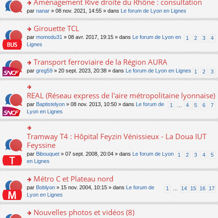
Aménagement Rive droite du Rhône : consultation
n
s
u
e
e
er
lu
s
s
o
par
nanar
» 08 nov. 2021, 14:55 » dans
Le forum de Lyon en Lignes
n
nt
le
le
a
ré
n
o
m
pl
g
c
s
Girouette TCL
n
e
u
e
e
ult
lu
s
s
o
par
momodu31
» 08 avr. 2017, 19:15 » dans
Le forum de Lyon en
1
2
3
4
n
nt
er
le
s
ré
n
Lignes
o
le
pl
a
c
s
n
m
u
g
e
ult
Transport ferroviaire de la Région AURA
lu
e
s
e
nt
er
le
s
ré
o
par
greg59
» 20 sept. 2023, 20:38 » dans
Le forum de Lyon en Lignes
1
2
3
n
le
pl
s
c
n
o
m
u
a
e
s
n
e
s
g
nt
ult
REAL (Réseau express de l'aire métropolitaine lyonnaise)
lu
o
s
ré
e
er
le
n
s
c
par
Baptistelyon
» 08 nov. 2013, 10:50 » dans
Le forum de
1
…
4
5
6
7
n
le
pl
s
a
e
Lyon en Lignes
o
m
u
ult
g
nt
n
e
s
er
e
lu
s
ré
le
n
Tramway T4 : Hôpital Feyzin Vénissieux - La Doua IUT
le
o
s
c
m
o
pl
n
Feyssine
a
e
e
n
u
s
g
nt
s
lu
par
Bibouquet
» 07 sept. 2008, 20:04 » dans
Le forum de Lyon
1
2
3
4
5
s
ult
e
s
le
en Lignes
ré
er
n
a
pl
c
le
o
g
u
Métro C et Plateau nord
e
m
n
e
s
nt
e
lu
o
par
Boblyon
» 15 nov. 2004, 10:15 » dans
Le forum de
1
…
14
15
16
17
n
ré
s
le
n
Lyon en Lignes
o
c
s
pl
s
n
e
a
u
ult
Nouvelles photos et vidéos (8)
lu
nt
g
s
er