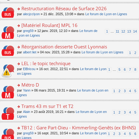
le
s
o
c
e
pl
ult
Restructuration Réseau de Surface 2026
n
e
s
u
er
lu
nt
s
o
par
alecjcclyon
» 21 déc. 2025, 13:08 » dans
Le forum de Lyon en Lignes
s
le
le
a
n
ré
m
pl
g
s
[Matériel Roulant] MPL 16
c
e
u
e
ult
e
s
o
par
greg59
» 12 janv. 2019, 12:10 » dans
Le forum de
s
1
…
11
12
13
14
n
er
nt
s
n
Lyon en Lignes
ré
o
le
a
s
c
n
m
g
ult
e
Réorganisation desserte Ouest Lyonnais
lu
e
e
er
nt
le
s
o
par
albert liet
» 04 nov. 2023, 15:28 » dans
Le forum de Lyon en Lignes
1
2
n
le
pl
s
n
o
m
u
a
s
LEL : le topic technique
n
e
s
g
ult
lu
s
ré
o
par
ElBricou
» 16 oct. 2012, 22:51 » dans
Le forum de Lyon
1
…
5
6
7
8
e
er
le
s
c
n
en Lignes
n
le
pl
a
e
s
o
m
u
g
nt
ult
Métro D
n
e
s
e
er
lu
s
ré
o
par
Yann
» 06 mars 2015, 19:31 » dans
Le forum de Lyon en
1
2
3
4
5
n
le
le
s
c
n
Lignes
o
m
pl
a
e
s
n
e
u
g
nt
ult
Trams 43 m sur T1 et T2
lu
s
s
e
er
le
s
ré
o
par
Alain
» 23 août 2019, 16:21 » dans
Le forum de Lyon en
1
2
3
4
5
n
le
pl
a
c
n
Lignes
o
m
u
g
e
s
n
e
s
e
nt
ult
TB12 : Gare Part-Dieu - Kimmerling-Genêts (ex BHNS)
lu
s
ré
n
er
le
s
c
o
par
greg59
» 16 sept. 2021, 10:54 » dans
Le forum de Lyon
1
2
3
4
5
6
o
le
pl
a
e
n
en Lignes
n