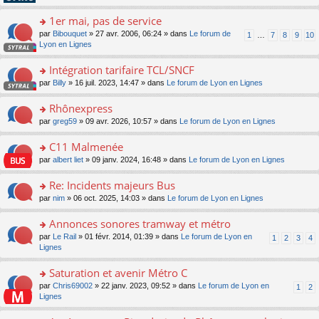
pl
g
s
n
e
u
e
ult
1er mai, pas de service
lu
s
s
n
er
le
s
ré
o
par
Bibouquet
» 27 avr. 2006, 06:24 » dans
Le forum de
1
…
7
8
9
10
o
le
pl
a
c
n
Lyon en Lignes
n
m
u
g
e
s
lu
e
s
e
nt
ult
Intégration tarifaire TCL/SNCF
le
s
ré
n
er
pl
s
c
o
par
Billy
» 16 juil. 2023, 14:47 » dans
Le forum de Lyon en Lignes
o
le
u
a
e
n
n
m
s
g
nt
s
Rhônexpress
lu
e
ré
e
ult
le
s
c
o
par
greg59
» 09 avr. 2026, 10:57 » dans
Le forum de Lyon en Lignes
n
er
pl
s
e
n
o
le
u
a
nt
s
C11 Malmenée
n
m
s
g
ult
lu
e
ré
o
par
albert liet
» 09 janv. 2024, 16:48 » dans
Le forum de Lyon en Lignes
e
er
le
s
c
n
n
le
pl
s
e
s
Re: Incidents majeurs Bus
o
m
u
a
nt
ult
n
e
s
o
par
nim
» 06 oct. 2025, 14:03 » dans
Le forum de Lyon en Lignes
g
er
lu
s
ré
n
e
le
le
s
c
s
Annonces sonores tramway et métro
n
m
pl
a
e
ult
o
e
u
o
par
Le Rail
» 01 févr. 2014, 01:39 » dans
Le forum de Lyon en
1
2
3
4
g
nt
er
n
s
s
n
Lignes
e
le
lu
s
ré
s
n
m
le
a
c
ult
Saturation et avenir Métro C
o
e
pl
g
e
er
n
s
u
o
par
Chris69002
» 22 janv. 2023, 09:52 » dans
Le forum de Lyon en
1
2
e
nt
le
lu
s
s
n
Lignes
n
m
le
a
ré
s
o
e
pl
g
c
ult