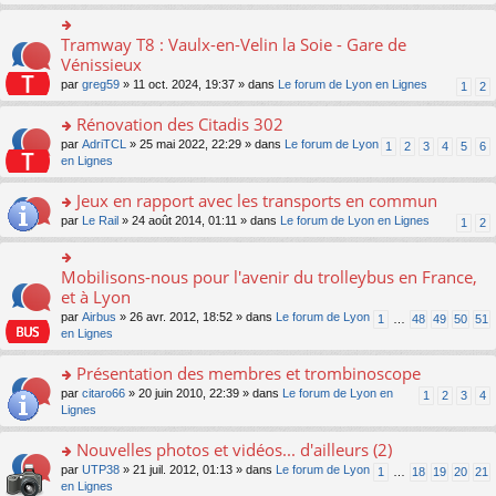
s
ult
er
Tramway T8 : Vaulx-en-Velin la Soie - Gare de
o
le
n
Vénissieux
m
s
par
greg59
» 11 oct. 2024, 19:37 » dans
Le forum de Lyon en Lignes
1
2
e
ult
s
er
Rénovation des Citadis 302
s
le
a
m
o
par
AdriTCL
» 25 mai 2022, 22:29 » dans
Le forum de Lyon
1
2
3
4
5
6
g
e
n
en Lignes
e
s
s
n
s
ult
Jeux en rapport avec les transports en commun
o
a
er
n
o
par
Le Rail
» 24 août 2014, 01:11 » dans
Le forum de Lyon en Lignes
1
2
g
le
lu
n
e
m
le
s
n
e
pl
ult
Mobilisons-nous pour l'avenir du trolleybus en France,
o
o
s
u
er
n
n
et à Lyon
s
s
le
lu
s
a
par
Airbus
» 26 avr. 2012, 18:52 » dans
Le forum de Lyon
1
…
48
49
50
51
ré
m
le
ult
g
en Lignes
c
e
pl
er
e
e
s
u
le
n
Présentation des membres et trombinoscope
nt
s
s
m
o
a
ré
e
n
o
par
citaro66
» 20 juin 2010, 22:39 » dans
Le forum de Lyon en
1
2
3
4
g
c
s
lu
n
Lignes
e
e
s
le
s
n
nt
a
pl
ult
Nouvelles photos et vidéos... d'ailleurs (2)
o
g
u
er
n
o
par
UTP38
» 21 juil. 2012, 01:13 » dans
Le forum de Lyon
1
…
18
19
20
21
e
s
le
lu
n
en Lignes
n
ré
m