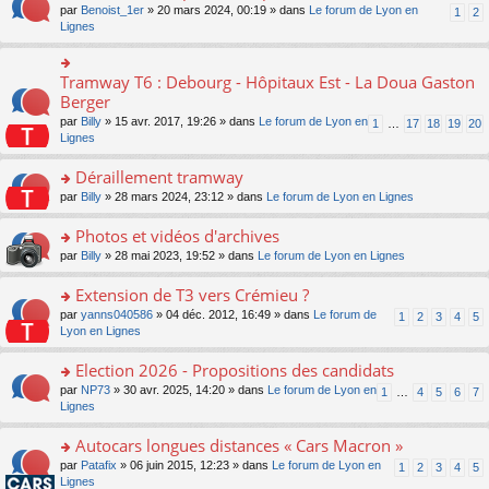
ult
e
s
o
par
Benoist_1er
» 20 mars 2024, 00:19 » dans
Le forum de Lyon en
u
1
2
n
er
nt
s
n
Lignes
s
o
le
a
s
ré
n
m
g
ult
c
lu
e
e
er
e
Tramway T6 : Debourg - Hôpitaux Est - La Doua Gaston
le
o
s
n
le
nt
pl
n
Berger
s
o
m
u
s
a
n
par
Billy
» 15 avr. 2017, 19:26 » dans
Le forum de Lyon en
1
…
17
18
19
20
e
s
ult
g
lu
Lignes
s
ré
er
e
le
s
c
le
n
pl
Déraillement tramway
a
e
m
o
u
g
nt
e
n
o
par
Billy
» 28 mars 2024, 23:12 » dans
Le forum de Lyon en Lignes
s
e
s
lu
n
ré
n
s
le
s
Photos et vidéos d'archives
c
o
a
pl
ult
e
n
o
par
Billy
» 28 mai 2023, 19:52 » dans
Le forum de Lyon en Lignes
g
u
er
nt
lu
n
e
s
le
le
s
Extension de T3 vers Crémieu ?
n
ré
m
pl
ult
o
c
e
o
par
yanns040586
» 04 déc. 2012, 16:49 » dans
Le forum de
1
2
3
4
5
u
er
n
e
s
n
Lyon en Lignes
s
le
lu
nt
s
s
ré
m
le
a
ult
Election 2026 - Propositions des candidats
c
e
pl
g
er
e
s
o
par
NP73
» 30 avr. 2025, 14:20 » dans
Le forum de Lyon en
u
1
…
4
5
6
7
e
le
nt
s
n
Lignes
s
n
m
a
s
ré
o
e
g
ult
c
Autocars longues distances « Cars Macron »
n
s
e
er
e
lu
s
o
par
Patafix
» 06 juin 2015, 12:23 » dans
Le forum de Lyon en
1
2
3
4
5
n
le
nt
le
a
n
Lignes
o
m