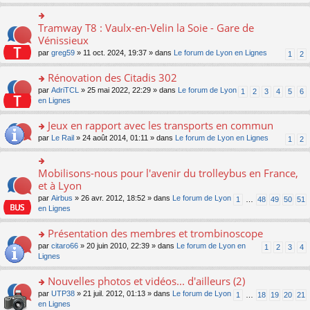
s
ult
er
Tramway T8 : Vaulx-en-Velin la Soie - Gare de
o
le
n
Vénissieux
m
s
par
greg59
» 11 oct. 2024, 19:37 » dans
Le forum de Lyon en Lignes
1
2
e
ult
s
er
Rénovation des Citadis 302
s
le
a
m
o
par
AdriTCL
» 25 mai 2022, 22:29 » dans
Le forum de Lyon
1
2
3
4
5
6
g
e
n
en Lignes
e
s
s
n
s
ult
Jeux en rapport avec les transports en commun
o
a
er
n
o
par
Le Rail
» 24 août 2014, 01:11 » dans
Le forum de Lyon en Lignes
1
2
g
le
lu
n
e
m
le
s
n
e
pl
ult
Mobilisons-nous pour l'avenir du trolleybus en France,
o
o
s
u
er
n
n
et à Lyon
s
s
le
lu
s
a
par
Airbus
» 26 avr. 2012, 18:52 » dans
Le forum de Lyon
1
…
48
49
50
51
ré
m
le
ult
g
en Lignes
c
e
pl
er
e
e
s
u
le
n
Présentation des membres et trombinoscope
nt
s
s
m
o
a
ré
e
n
o
par
citaro66
» 20 juin 2010, 22:39 » dans
Le forum de Lyon en
1
2
3
4
g
c
s
lu
n
Lignes
e
e
s
le
s
n
nt
a
pl
ult
Nouvelles photos et vidéos... d'ailleurs (2)
o
g
u
er
n
o
par
UTP38
» 21 juil. 2012, 01:13 » dans
Le forum de Lyon
1
…
18
19
20
21
e
s
le
lu
n
en Lignes
n
ré
m