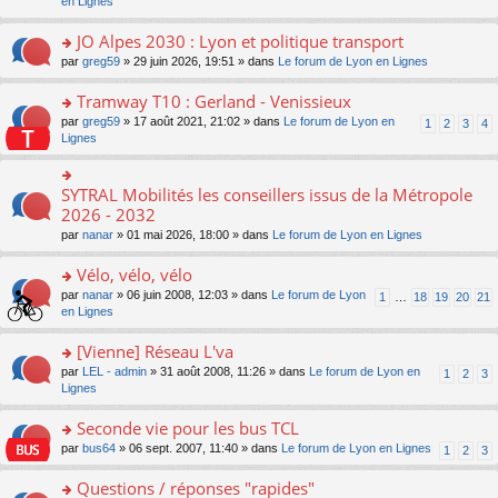
c
n
en Lignes
n
m
pl
a
e
s
o
e
u
g
nt
ult
JO Alpes 2030 : Lyon et politique transport
n
s
s
e
er
lu
s
ré
o
par
greg59
» 29 juin 2026, 19:51 » dans
Le forum de Lyon en Lignes
n
le
le
a
c
n
o
m
pl
g
e
s
Tramway T10 : Gerland - Venissieux
n
e
u
e
nt
ult
lu
s
s
o
par
greg59
» 17 août 2021, 21:02 » dans
Le forum de Lyon en
1
2
3
4
n
er
le
s
ré
n
Lignes
o
le
pl
a
c
s
n
m
u
g
e
ult
lu
e
s
e
nt
er
SYTRAL Mobilités les conseillers issus de la Métropole
le
o
s
ré
n
le
pl
n
2026 - 2032
s
c
o
m
u
s
a
e
n
par
nanar
» 01 mai 2026, 18:00 » dans
Le forum de Lyon en Lignes
e
s
ult
g
nt
lu
s
ré
er
e
le
Vélo, vélo, vélo
s
c
le
n
pl
a
e
m
o
o
par
nanar
» 06 juin 2008, 12:03 » dans
Le forum de Lyon
1
…
18
19
20
21
u
g
nt
e
n
n
en Lignes
s
e
s
lu
s
ré
n
s
le
ult
[Vienne] Réseau L'va
c
o
a
pl
er
e
n
o
par
LEL - admin
» 31 août 2008, 11:26 » dans
Le forum de Lyon en
1
2
3
g
u
le
nt
lu
n
Lignes
e
s
m
le
s
n
ré
e
pl
ult
Seconde vie pour les bus TCL
o
c
s
u
er
n
e
s
o
par
bus64
» 06 sept. 2007, 11:40 » dans
Le forum de Lyon en Lignes
1
2
3
s
le
lu
nt
a
n
ré
m
le
g
s
Questions / réponses "rapides"
c
e
pl
e