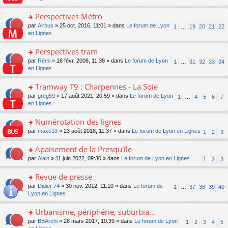
m
u
g
nt
s
lu
e
s
e
ult
Perspectives Métro
le
s
ré
n
er
pl
s
c
o
par
Airbus
» 25 oct. 2016, 11:01 » dans
Le forum de Lyon
1
…
19
20
21
22
o
le
u
a
e
n
en Lignes
n
m
s
g
nt
s
lu
e
ré
e
ult
Perspectives tram
le
s
c
n
er
pl
s
e
o
par
Rémi
» 16 févr. 2008, 11:38 » dans
Le forum de Lyon
1
…
31
32
33
34
o
le
u
a
nt
n
en Lignes
n
m
s
g
s
lu
e
ré
e
ult
Tramway T9 : Charpennes - La Soie
le
s
c
n
er
pl
s
e
o
par
greg59
» 17 août 2021, 20:59 » dans
Le forum de Lyon
1
…
4
5
6
7
o
le
u
a
nt
n
en Lignes
n
m
s
g
s
lu
e
ré
e
ult
Numérotation des lignes
le
s
c
n
er
pl
s
e
o
par
maxc19
» 23 août 2018, 11:37 » dans
Le forum de Lyon en Lignes
1
2
3
o
le
u
a
nt
n
n
m
s
g
s
Apaisement de la Presqu'île
lu
e
ré
e
ult
le
s
c
o
par
Alain
» 11 juin 2022, 09:30 » dans
Le forum de Lyon en Lignes
1
2
3
n
er
pl
s
e
n
o
le
u
a
nt
s
Revue de presse
n
m
s
g
ult
lu
e
ré
o
par
Didier 74
» 30 nov. 2012, 11:10 » dans
Le forum de
1
…
37
38
39
40
e
er
le
s
c
n
Lyon en Lignes
n
le
pl
s
e
s
o
m
u
a
nt
ult
Urbanisme, périphérie, suburbia...
n
e
s
g
er
lu
s
ré
o
par
BBArchi
» 28 mars 2017, 10:39 » dans
Le forum de Lyon
1
2
3
4
5
e
le
le
s