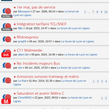
pl
g
s
n
e
u
e
ult
1er mai, pas de service
lu
s
s
n
er
le
s
ré
o
par
Bibouquet
» 27 avr. 2006, 06:24 » dans
Le forum de
1
…
7
8
9
10
o
le
pl
a
c
n
Lyon en Lignes
n
m
u
g
e
s
lu
e
s
e
nt
ult
Intégration tarifaire TCL/SNCF
le
s
ré
n
er
pl
s
c
o
par
Billy
» 16 juil. 2023, 14:47 » dans
Le forum de Lyon en Lignes
o
le
u
a
e
n
n
m
s
g
nt
s
Rhônexpress
lu
e
ré
e
ult
le
s
c
o
par
greg59
» 09 avr. 2026, 10:57 » dans
Le forum de Lyon en Lignes
n
er
pl
s
e
n
o
le
u
a
nt
s
C11 Malmenée
n
m
s
g
ult
lu
e
ré
o
par
albert liet
» 09 janv. 2024, 16:48 » dans
Le forum de Lyon en Lignes
e
er
le
s
c
n
n
le
pl
s
e
s
Re: Incidents majeurs Bus
o
m
u
a
nt
ult
n
e
s
o
par
nim
» 06 oct. 2025, 14:03 » dans
Le forum de Lyon en Lignes
g
er
lu
s
ré
n
e
le
le
s
c
s
Annonces sonores tramway et métro
n
m
pl
a
e
ult
o
e
u
o
par
Le Rail
» 01 févr. 2014, 01:39 » dans
Le forum de Lyon en
1
2
3
4
g
nt
er
n
s
s
n
Lignes
e
le
lu
s
ré
s
n
m
le
a
c
ult
Saturation et avenir Métro C
o
e
pl
g
e
er
n
s
u
o
par
Chris69002
» 22 janv. 2023, 09:52 » dans
Le forum de Lyon en
1
2
e
nt
le
lu
s
s
n
Lignes
n
m
le
a
ré
s
o
e
pl
g
c
ult