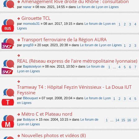
Aménagement Rive droite du Rhône : consultation
n
s
u
e
e
er
lu
s
s
o
par
nanar
» 08 nov. 2021, 14:55 » dans
Le forum de Lyon en Lignes
n
nt
le
le
a
ré
n
o
m
pl
g
c
s
Girouette TCL
n
e
u
e
e
ult
lu
s
s
o
par
momodu31
» 08 avr. 2017, 19:15 » dans
Le forum de Lyon en
1
2
3
4
n
nt
er
le
s
ré
n
Lignes
o
le
pl
a
c
s
n
m
u
g
e
ult
Transport ferroviaire de la Région AURA
lu
e
s
e
nt
er
le
s
ré
o
par
greg59
» 20 sept. 2023, 20:38 » dans
Le forum de Lyon en Lignes
1
2
3
n
le
pl
s
c
n
o
m
u
a
e
s
n
e
s
g
nt
ult
REAL (Réseau express de l'aire métropolitaine lyonnaise)
lu
o
s
ré
e
er
le
n
s
c
par
Baptistelyon
» 08 nov. 2013, 10:50 » dans
Le forum de
1
…
4
5
6
7
n
le
pl
s
a
e
Lyon en Lignes
o
m
u
ult
g
nt
n
e
s
er
e
lu
s
ré
le
n
Tramway T4 : Hôpital Feyzin Vénissieux - La Doua IUT
le
o
s
c
m
o
pl
n
Feyssine
a
e
e
n
u
s
g
nt
s
lu
par
Bibouquet
» 07 sept. 2008, 20:04 » dans
Le forum de Lyon
1
2
3
4
5
s
ult
e
s
le
en Lignes
ré
er
n
a
pl
c
le
o
g
u
Métro C et Plateau nord
e
m
n
e
s
nt
e
lu
o
par
Boblyon
» 15 nov. 2004, 10:15 » dans
Le forum de
1
…
14
15
16
17
n
ré
s
le
n
Lyon en Lignes
o
c
s
pl
s
n
e
a
u
ult
Nouvelles photos et vidéos (8)
lu
nt
g
s
er