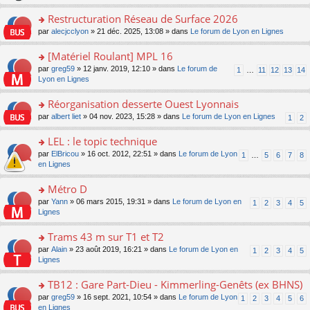
le
s
o
c
e
pl
ult
Restructuration Réseau de Surface 2026
n
e
s
u
er
lu
nt
s
o
par
alecjcclyon
» 21 déc. 2025, 13:08 » dans
Le forum de Lyon en Lignes
s
le
le
a
n
ré
m
pl
g
s
[Matériel Roulant] MPL 16
c
e
u
e
ult
e
s
o
par
greg59
» 12 janv. 2019, 12:10 » dans
Le forum de
s
1
…
11
12
13
14
n
er
nt
s
n
Lyon en Lignes
ré
o
le
a
s
c
n
m
g
ult
e
Réorganisation desserte Ouest Lyonnais
lu
e
e
er
nt
le
s
o
par
albert liet
» 04 nov. 2023, 15:28 » dans
Le forum de Lyon en Lignes
1
2
n
le
pl
s
n
o
m
u
a
s
LEL : le topic technique
n
e
s
g
ult
lu
s
ré
o
par
ElBricou
» 16 oct. 2012, 22:51 » dans
Le forum de Lyon
1
…
5
6
7
8
e
er
le
s
c
n
en Lignes
n
le
pl
a
e
s
o
m
u
g
nt
ult
Métro D
n
e
s
e
er
lu
s
ré
o
par
Yann
» 06 mars 2015, 19:31 » dans
Le forum de Lyon en
1
2
3
4
5
n
le
le
s
c
n
Lignes
o
m
pl
a
e
s
n
e
u
g
nt
ult
Trams 43 m sur T1 et T2
lu
s
s
e
er
le
s
ré
o
par
Alain
» 23 août 2019, 16:21 » dans
Le forum de Lyon en
1
2
3
4
5
n
le
pl
a
c
n
Lignes
o
m
u
g
e
s
n
e
s
e
nt
ult
TB12 : Gare Part-Dieu - Kimmerling-Genêts (ex BHNS)
lu
s
ré
n
er
le
s
c
o
par
greg59
» 16 sept. 2021, 10:54 » dans
Le forum de Lyon
1
2
3
4
5
6
o
le
pl
a
e
n
en Lignes
n