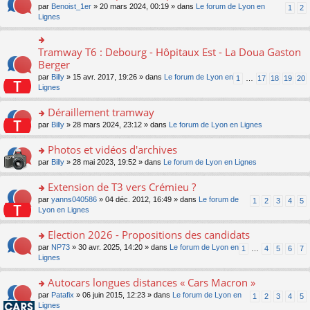
ult
e
s
o
par
Benoist_1er
» 20 mars 2024, 00:19 » dans
Le forum de Lyon en
u
1
2
n
er
nt
s
n
Lignes
s
o
le
a
s
ré
n
m
g
ult
c
lu
e
e
er
e
Tramway T6 : Debourg - Hôpitaux Est - La Doua Gaston
le
o
s
n
le
nt
pl
n
Berger
s
o
m
u
s
a
n
par
Billy
» 15 avr. 2017, 19:26 » dans
Le forum de Lyon en
1
…
17
18
19
20
e
s
ult
g
lu
Lignes
s
ré
er
e
le
s
c
le
n
pl
Déraillement tramway
a
e
m
o
u
g
nt
e
n
o
par
Billy
» 28 mars 2024, 23:12 » dans
Le forum de Lyon en Lignes
s
e
s
lu
n
ré
n
s
le
s
Photos et vidéos d'archives
c
o
a
pl
ult
e
n
o
par
Billy
» 28 mai 2023, 19:52 » dans
Le forum de Lyon en Lignes
g
u
er
nt
lu
n
e
s
le
le
s
Extension de T3 vers Crémieu ?
n
ré
m
pl
ult
o
c
e
o
par
yanns040586
» 04 déc. 2012, 16:49 » dans
Le forum de
1
2
3
4
5
u
er
n
e
s
n
Lyon en Lignes
s
le
lu
nt
s
s
ré
m
le
a
ult
Election 2026 - Propositions des candidats
c
e
pl
g
er
e
s
o
par
NP73
» 30 avr. 2025, 14:20 » dans
Le forum de Lyon en
u
1
…
4
5
6
7
e
le
nt
s
n
Lignes
s
n
m
a
s
ré
o
e
g
ult
c
Autocars longues distances « Cars Macron »
n
s
e
er
e
lu
s
o
par
Patafix
» 06 juin 2015, 12:23 » dans
Le forum de Lyon en
1
2
3
4
5
n
le
nt
le
a
n
Lignes
o
m