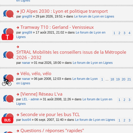
c
n
en Lignes
n
m
pl
a
e
s
o
e
u
g
nt
ult
JO Alpes 2030 : Lyon et politique transport
n
s
s
e
er
lu
s
ré
o
par
greg59
» 29 juin 2026, 19:51 » dans
Le forum de Lyon en Lignes
n
le
le
a
c
n
o
m
pl
g
e
s
Tramway T10 : Gerland - Venissieux
n
e
u
e
nt
ult
lu
s
s
o
par
greg59
» 17 août 2021, 21:02 » dans
Le forum de Lyon en
1
2
3
4
n
er
le
s
ré
n
Lignes
o
le
pl
a
c
s
n
m
u
g
e
ult
lu
e
s
e
nt
er
SYTRAL Mobilités les conseillers issus de la Métropole
le
o
s
ré
n
le
pl
n
2026 - 2032
s
c
o
m
u
s
a
e
n
par
nanar
» 01 mai 2026, 18:00 » dans
Le forum de Lyon en Lignes
e
s
ult
g
nt
lu
s
ré
er
e
le
Vélo, vélo, vélo
s
c
le
n
pl
a
e
m
o
o
par
nanar
» 06 juin 2008, 12:03 » dans
Le forum de Lyon
1
…
18
19
20
21
u
g
nt
e
n
n
en Lignes
s
e
s
lu
s
ré
n
s
le
ult
[Vienne] Réseau L'va
c
o
a
pl
er
e
n
o
par
LEL - admin
» 31 août 2008, 11:26 » dans
Le forum de Lyon en
1
2
3
g
u
le
nt
lu
n
Lignes
e
s
m
le
s
n
ré
e
pl
ult
Seconde vie pour les bus TCL
o
c
s
u
er
n
e
s
o
par
bus64
» 06 sept. 2007, 11:40 » dans
Le forum de Lyon en Lignes
1
2
3
s
le
lu
nt
a
n
ré
m
le
g
s
Questions / réponses "rapides"
c
e
pl
e