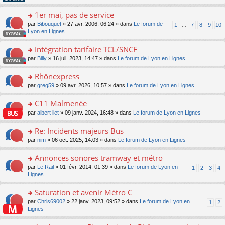
pl
g
s
n
e
u
e
ult
1er mai, pas de service
lu
s
s
n
er
le
s
ré
o
par
Bibouquet
» 27 avr. 2006, 06:24 » dans
Le forum de
1
…
7
8
9
10
o
le
pl
a
c
n
Lyon en Lignes
n
m
u
g
e
s
lu
e
s
e
nt
ult
Intégration tarifaire TCL/SNCF
le
s
ré
n
er
pl
s
c
o
par
Billy
» 16 juil. 2023, 14:47 » dans
Le forum de Lyon en Lignes
o
le
u
a
e
n
n
m
s
g
nt
s
Rhônexpress
lu
e
ré
e
ult
le
s
c
o
par
greg59
» 09 avr. 2026, 10:57 » dans
Le forum de Lyon en Lignes
n
er
pl
s
e
n
o
le
u
a
nt
s
C11 Malmenée
n
m
s
g
ult
lu
e
ré
o
par
albert liet
» 09 janv. 2024, 16:48 » dans
Le forum de Lyon en Lignes
e
er
le
s
c
n
n
le
pl
s
e
s
Re: Incidents majeurs Bus
o
m
u
a
nt
ult
n
e
s
o
par
nim
» 06 oct. 2025, 14:03 » dans
Le forum de Lyon en Lignes
g
er
lu
s
ré
n
e
le
le
s
c
s
Annonces sonores tramway et métro
n
m
pl
a
e
ult
o
e
u
o
par
Le Rail
» 01 févr. 2014, 01:39 » dans
Le forum de Lyon en
1
2
3
4
g
nt
er
n
s
s
n
Lignes
e
le
lu
s
ré
s
n
m
le
a
c
ult
Saturation et avenir Métro C
o
e
pl
g
e
er
n
s
u
o
par
Chris69002
» 22 janv. 2023, 09:52 » dans
Le forum de Lyon en
1
2
e
nt
le
lu
s
s
n
Lignes
n
m
le
a
ré
s
o
e
pl
g
c
ult