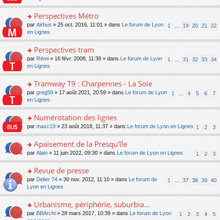
m
u
g
nt
s
lu
e
s
e
ult
Perspectives Métro
le
s
ré
n
er
pl
s
c
o
par
Airbus
» 25 oct. 2016, 11:01 » dans
Le forum de Lyon
1
…
19
20
21
22
o
le
u
a
e
n
en Lignes
n
m
s
g
nt
s
lu
e
ré
e
ult
Perspectives tram
le
s
c
n
er
pl
s
e
o
par
Rémi
» 16 févr. 2008, 11:38 » dans
Le forum de Lyon
1
…
31
32
33
34
o
le
u
a
nt
n
en Lignes
n
m
s
g
s
lu
e
ré
e
ult
Tramway T9 : Charpennes - La Soie
le
s
c
n
er
pl
s
e
o
par
greg59
» 17 août 2021, 20:59 » dans
Le forum de Lyon
1
…
4
5
6
7
o
le
u
a
nt
n
en Lignes
n
m
s
g
s
lu
e
ré
e
ult
Numérotation des lignes
le
s
c
n
er
pl
s
e
o
par
maxc19
» 23 août 2018, 11:37 » dans
Le forum de Lyon en Lignes
1
2
3
o
le
u
a
nt
n
n
m
s
g
s
Apaisement de la Presqu'île
lu
e
ré
e
ult
le
s
c
o
par
Alain
» 11 juin 2022, 09:30 » dans
Le forum de Lyon en Lignes
1
2
3
n
er
pl
s
e
n
o
le
u
a
nt
s
Revue de presse
n
m
s
g
ult
lu
e
ré
o
par
Didier 74
» 30 nov. 2012, 11:10 » dans
Le forum de
1
…
37
38
39
40
e
er
le
s
c
n
Lyon en Lignes
n
le
pl
s
e
s
o
m
u
a
nt
ult
Urbanisme, périphérie, suburbia...
n
e
s
g
er
lu
s
ré
o
par
BBArchi
» 28 mars 2017, 10:39 » dans
Le forum de Lyon
1
2
3
4
5
e
le
le
s