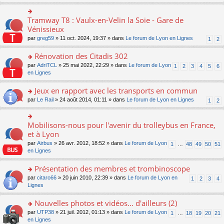
s
ult
er
Tramway T8 : Vaulx-en-Velin la Soie - Gare de
o
le
n
Vénissieux
m
s
par
greg59
» 11 oct. 2024, 19:37 » dans
Le forum de Lyon en Lignes
1
2
e
ult
s
er
Rénovation des Citadis 302
s
le
a
m
o
par
AdriTCL
» 25 mai 2022, 22:29 » dans
Le forum de Lyon
1
2
3
4
5
6
g
e
n
en Lignes
e
s
s
n
s
ult
Jeux en rapport avec les transports en commun
o
a
er
n
o
par
Le Rail
» 24 août 2014, 01:11 » dans
Le forum de Lyon en Lignes
1
2
g
le
lu
n
e
m
le
s
n
e
pl
ult
Mobilisons-nous pour l'avenir du trolleybus en France,
o
o
s
u
er
n
n
et à Lyon
s
s
le
lu
s
a
par
Airbus
» 26 avr. 2012, 18:52 » dans
Le forum de Lyon
1
…
48
49
50
51
ré
m
le
ult
g
en Lignes
c
e
pl
er
e
e
s
u
le
n
Présentation des membres et trombinoscope
nt
s
s
m
o
a
ré
e
n
o
par
citaro66
» 20 juin 2010, 22:39 » dans
Le forum de Lyon en
1
2
3
4
g
c
s
lu
n
Lignes
e
e
s
le
s
n
nt
a
pl
ult
Nouvelles photos et vidéos... d'ailleurs (2)
o
g
u
er
n
o
par
UTP38
» 21 juil. 2012, 01:13 » dans
Le forum de Lyon
1
…
18
19
20
21
e
s
le
lu
n
en Lignes
n
ré
m