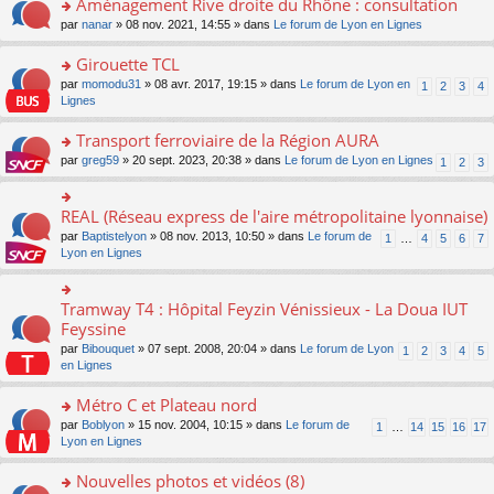
Aménagement Rive droite du Rhône : consultation
n
s
u
e
e
er
lu
s
s
o
par
nanar
» 08 nov. 2021, 14:55 » dans
Le forum de Lyon en Lignes
n
nt
le
le
a
ré
n
o
m
pl
g
c
s
Girouette TCL
n
e
u
e
e
ult
lu
s
s
o
par
momodu31
» 08 avr. 2017, 19:15 » dans
Le forum de Lyon en
1
2
3
4
n
nt
er
le
s
ré
n
Lignes
o
le
pl
a
c
s
n
m
u
g
e
ult
Transport ferroviaire de la Région AURA
lu
e
s
e
nt
er
le
s
ré
o
par
greg59
» 20 sept. 2023, 20:38 » dans
Le forum de Lyon en Lignes
1
2
3
n
le
pl
s
c
n
o
m
u
a
e
s
n
e
s
g
nt
ult
REAL (Réseau express de l'aire métropolitaine lyonnaise)
lu
o
s
ré
e
er
le
n
s
c
par
Baptistelyon
» 08 nov. 2013, 10:50 » dans
Le forum de
1
…
4
5
6
7
n
le
pl
s
a
e
Lyon en Lignes
o
m
u
ult
g
nt
n
e
s
er
e
lu
s
ré
le
n
Tramway T4 : Hôpital Feyzin Vénissieux - La Doua IUT
le
o
s
c
m
o
pl
n
Feyssine
a
e
e
n
u
s
g
nt
s
lu
par
Bibouquet
» 07 sept. 2008, 20:04 » dans
Le forum de Lyon
1
2
3
4
5
s
ult
e
s
le
en Lignes
ré
er
n
a
pl
c
le
o
g
u
Métro C et Plateau nord
e
m
n
e
s
nt
e
lu
o
par
Boblyon
» 15 nov. 2004, 10:15 » dans
Le forum de
1
…
14
15
16
17
n
ré
s
le
n
Lyon en Lignes
o
c
s
pl
s
n
e
a
u
ult
Nouvelles photos et vidéos (8)
lu
nt
g
s
er