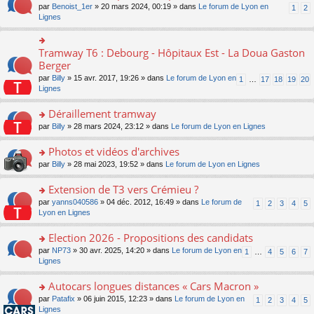
ult
e
s
o
par
Benoist_1er
» 20 mars 2024, 00:19 » dans
Le forum de Lyon en
u
1
2
n
er
nt
s
n
Lignes
s
o
le
a
s
ré
n
m
g
ult
c
lu
e
e
er
e
Tramway T6 : Debourg - Hôpitaux Est - La Doua Gaston
le
o
s
n
le
nt
pl
n
Berger
s
o
m
u
s
a
n
par
Billy
» 15 avr. 2017, 19:26 » dans
Le forum de Lyon en
1
…
17
18
19
20
e
s
ult
g
lu
Lignes
s
ré
er
e
le
s
c
le
n
pl
Déraillement tramway
a
e
m
o
u
g
nt
e
n
o
par
Billy
» 28 mars 2024, 23:12 » dans
Le forum de Lyon en Lignes
s
e
s
lu
n
ré
n
s
le
s
Photos et vidéos d'archives
c
o
a
pl
ult
e
n
o
par
Billy
» 28 mai 2023, 19:52 » dans
Le forum de Lyon en Lignes
g
u
er
nt
lu
n
e
s
le
le
s
Extension de T3 vers Crémieu ?
n
ré
m
pl
ult
o
c
e
o
par
yanns040586
» 04 déc. 2012, 16:49 » dans
Le forum de
1
2
3
4
5
u
er
n
e
s
n
Lyon en Lignes
s
le
lu
nt
s
s
ré
m
le
a
ult
Election 2026 - Propositions des candidats
c
e
pl
g
er
e
s
o
par
NP73
» 30 avr. 2025, 14:20 » dans
Le forum de Lyon en
u
1
…
4
5
6
7
e
le
nt
s
n
Lignes
s
n
m
a
s
ré
o
e
g
ult
c
Autocars longues distances « Cars Macron »
n
s
e
er
e
lu
s
o
par
Patafix
» 06 juin 2015, 12:23 » dans
Le forum de Lyon en
1
2
3
4
5
n
le
nt
le
a
n
Lignes
o
m