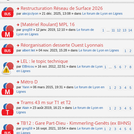
le
s
o
c
e
pl
ult
Restructuration Réseau de Surface 2026
n
e
s
u
er
lu
nt
s
o
par
alecjcclyon
» 21 déc. 2025, 13:08 » dans
Le forum de Lyon en Lignes
s
le
le
a
n
ré
m
pl
g
s
[Matériel Roulant] MPL 16
c
e
u
e
ult
e
s
o
par
greg59
» 12 janv. 2019, 12:10 » dans
Le forum de
s
1
…
11
12
13
14
n
er
nt
s
n
Lyon en Lignes
ré
o
le
a
s
c
n
m
g
ult
e
Réorganisation desserte Ouest Lyonnais
lu
e
e
er
nt
le
s
o
par
albert liet
» 04 nov. 2023, 15:28 » dans
Le forum de Lyon en Lignes
1
2
n
le
pl
s
n
o
m
u
a
s
LEL : le topic technique
n
e
s
g
ult
lu
s
ré
o
par
ElBricou
» 16 oct. 2012, 22:51 » dans
Le forum de Lyon
1
…
5
6
7
8
e
er
le
s
c
n
en Lignes
n
le
pl
a
e
s
o
m
u
g
nt
ult
Métro D
n
e
s
e
er
lu
s
ré
o
par
Yann
» 06 mars 2015, 19:31 » dans
Le forum de Lyon en
1
2
3
4
5
n
le
le
s
c
n
Lignes
o
m
pl
a
e
s
n
e
u
g
nt
ult
Trams 43 m sur T1 et T2
lu
s
s
e
er
le
s
ré
o
par
Alain
» 23 août 2019, 16:21 » dans
Le forum de Lyon en
1
2
3
4
5
n
le
pl
a
c
n
Lignes
o
m
u
g
e
s
n
e
s
e
nt
ult
TB12 : Gare Part-Dieu - Kimmerling-Genêts (ex BHNS)
lu
s
ré
n
er
le
s
c
o
par
greg59
» 16 sept. 2021, 10:54 » dans
Le forum de Lyon
1
2
3
4
5
6
o
le
pl
a
e
n
en Lignes
n