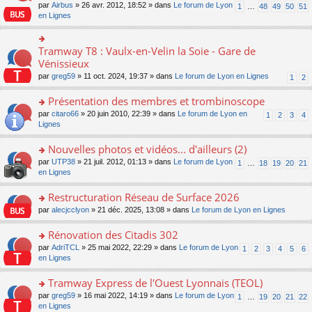
s
par
Airbus
» 26 avr. 2012, 18:52 » dans
Le forum de Lyon
1
…
48
49
50
51
ult
en Lignes
er
le
m
Tramway T8 : Vaulx-en-Velin la Soie - Gare de
o
e
n
Vénissieux
s
s
s
par
greg59
» 11 oct. 2024, 19:37 » dans
Le forum de Lyon en Lignes
1
2
ult
a
er
g
Présentation des membres et trombinoscope
le
e
m
o
par
citaro66
» 20 juin 2010, 22:39 » dans
Le forum de Lyon en
n
1
2
3
4
e
n
Lignes
o
s
s
n
s
ult
lu
Nouvelles photos et vidéos... d'ailleurs (2)
a
er
le
o
par
UTP38
» 21 juil. 2012, 01:13 » dans
Le forum de Lyon
1
…
18
19
20
21
g
le
pl
n
en Lignes
e
m
u
s
n
e
s
ult
Restructuration Réseau de Surface 2026
o
s
ré
er
n
s
c
o
par
alecjcclyon
» 21 déc. 2025, 13:08 » dans
Le forum de Lyon en Lignes
le
lu
a
e
n
m
le
g
nt
s
Rénovation des Citadis 302
e
pl
e
ult
s
o
par
AdriTCL
» 25 mai 2022, 22:29 » dans
Le forum de Lyon
u
1
2
3
4
5
6
n
er
s
n
en Lignes
s
o
le
a
s
ré
n
m
g
ult
c
Tramway Express de l'Ouest Lyonnais (TEOL)
lu
e
e
er
e
le
s
o
par
greg59
» 16 mai 2022, 14:19 » dans
Le forum de Lyon
1
…
19
20
21
22
n
le
nt
pl
s
n
en Lignes
o
m