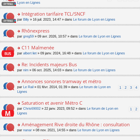
pl
a
c
n
Lyon en Lignes
n
m
u
g
e
s
lu
e
s
e
nt
ult
Intégration tarifaire TCL/SNCF
le
s
ré
n
er
pl
s
c
o
par
Billy
» 16 juil. 2023, 14:47 » dans
Le forum de Lyon en Lignes
o
le
u
a
e
n
n
m
s
g
nt
s
Rhônexpress
lu
e
ré
e
ult
le
s
c
o
par
greg59
» 09 avr. 2026, 10:57 » dans
Le forum de Lyon en Lignes
n
er
pl
s
e
n
o
le
u
a
nt
s
C11 Malmenée
n
m
s
g
ult
lu
e
ré
o
par
albert liet
» 09 janv. 2024, 16:48 » dans
Le forum de Lyon en Lignes
e
er
le
s
c
n
n
le
pl
s
e
s
Re: Incidents majeurs Bus
o
m
u
a
nt
ult
n
e
s
o
par
nim
» 06 oct. 2025, 14:03 » dans
Le forum de Lyon en Lignes
g
er
lu
s
ré
n
e
le
le
s
c
s
Annonces sonores tramway et métro
n
m
pl
a
e
ult
o
e
u
o
par
Le Rail
» 01 févr. 2014, 01:39 » dans
Le forum de Lyon en
1
2
3
4
g
nt
er
n
s
s
n
Lignes
e
le
lu
s
ré
s
n
m
le
a
c
ult
Saturation et avenir Métro C
o
e
pl
g
e
er
n
s
u
o
par
Chris69002
» 22 janv. 2023, 09:52 » dans
Le forum de Lyon en
1
2
e
nt
le
lu
s
s
n
Lignes
n
m
le
a
ré
s
o
e
pl
g
c
ult
Aménagement Rive droite du Rhône : consultation
n
s
u
e
e
er
lu
s
s
o
par
nanar
» 08 nov. 2021, 14:55 » dans
Le forum de Lyon en Lignes
n
nt
le
le
a
ré
n
o
m
pl
g
c
s