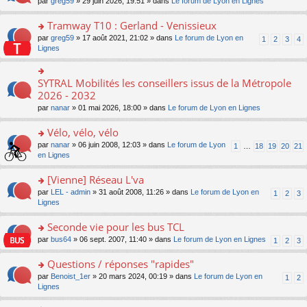
ré
o
par
greg59
» 29 juin 2026, 19:51 » dans
Le forum de Lyon en Lignes
n
le
le
a
c
n
o
m
pl
g
e
s
Tramway T10 : Gerland - Venissieux
n
e
u
e
nt
ult
lu
s
s
o
par
greg59
» 17 août 2021, 21:02 » dans
Le forum de Lyon en
1
2
3
4
n
er
le
s
ré
n
Lignes
o
le
pl
a
c
s
n
m
u
g
e
ult
lu
e
s
e
nt
er
SYTRAL Mobilités les conseillers issus de la Métropole
le
o
s
ré
n
le
pl
n
2026 - 2032
s
c
o
m
u
s
a
e
n
par
nanar
» 01 mai 2026, 18:00 » dans
Le forum de Lyon en Lignes
e
s
ult
g
nt
lu
s
ré
er
e
le
Vélo, vélo, vélo
s
c
le
n
pl
a
e
m
o
o
par
nanar
» 06 juin 2008, 12:03 » dans
Le forum de Lyon
1
…
18
19
20
21
u
g
nt
e
n
n
en Lignes
s
e
s
lu
s
ré
n
s
le
ult
[Vienne] Réseau L'va
c
o
a
pl
er
e
n
o
par
LEL - admin
» 31 août 2008, 11:26 » dans
Le forum de Lyon en
1
2
3
g
u
le
nt
lu
n
Lignes
e
s
m
le
s
n
ré
e
pl
ult
Seconde vie pour les bus TCL
o
c
s
u
er
n
e
s
o
par
bus64
» 06 sept. 2007, 11:40 » dans
Le forum de Lyon en Lignes
1
2
3
s
le
lu
nt
a
n
ré
m
le
g
s
Questions / réponses "rapides"
c
e
pl
e
ult
e
s
o
par
Benoist_1er
» 20 mars 2024, 00:19 » dans
Le forum de Lyon en
u
1
2
n
er
nt
s
n
Lignes
s
o
le
a
s
ré
n
m
g