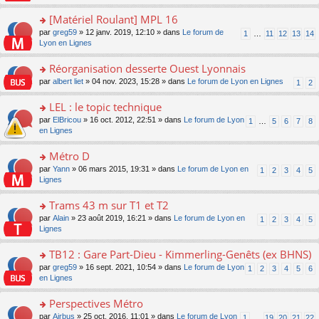
u
a
s
n
e
s
g
ult
[Matériel Roulant] MPL 16
lu
s
ré
e
er
le
s
c
o
par
greg59
» 12 janv. 2019, 12:10 » dans
Le forum de
1
…
11
12
13
14
n
le
pl
a
e
n
Lyon en Lignes
o
m
u
g
nt
s
n
e
s
e
ult
Réorganisation desserte Ouest Lyonnais
lu
s
ré
n
er
le
s
c
o
par
albert liet
» 04 nov. 2023, 15:28 » dans
Le forum de Lyon en Lignes
1
2
o
le
pl
a
e
n
n
m
u
g
nt
s
LEL : le topic technique
lu
e
s
e
ult
le
s
ré
o
par
ElBricou
» 16 oct. 2012, 22:51 » dans
Le forum de Lyon
1
…
5
6
7
8
n
er
pl
s
c
n
en Lignes
o
le
u
a
e
s
n
m
s
g
nt
ult
Métro D
lu
e
ré
e
er
le
s
c
o
par
Yann
» 06 mars 2015, 19:31 » dans
Le forum de Lyon en
1
2
3
4
5
n
le
pl
s
e
n
Lignes
o
m
u
a
nt
s
n
e
s
g
ult
Trams 43 m sur T1 et T2
lu
s
ré
e
er
le
s
c
o
par
Alain
» 23 août 2019, 16:21 » dans
Le forum de Lyon en
1
2
3
4
5
n
le
pl
a
e
n
Lignes
o
m
u
g
nt
s
n
e
s
e
ult
TB12 : Gare Part-Dieu - Kimmerling-Genêts (ex BHNS)
lu
s
ré
n
er
le
s
c
o
par
greg59
» 16 sept. 2021, 10:54 » dans
Le forum de Lyon
1
2
3
4
5
6
o
le
pl
a
e
n
en Lignes
n
m
u
g
nt
s
lu
e
s
e
ult
Perspectives Métro
le
s
ré
n
er
pl
s
c
o
par
Airbus
» 25 oct. 2016, 11:01 » dans
Le forum de Lyon
1
…
19
20
21
22
o