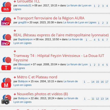
Girouette TCL
n
e
u
e
e
ult
lu
s
s
o
par
momodu31
» 08 avr. 2017, 19:15 » dans
Le forum de Lyon en
1
2
3
4
n
nt
er
le
s
ré
n
Lignes
o
le
pl
a
c
s
n
m
u
g
e
ult
Transport ferroviaire de la Région AURA
lu
e
s
e
nt
er
le
s
ré
o
par
greg59
» 20 sept. 2023, 20:38 » dans
Le forum de Lyon en Lignes
1
2
3
n
le
pl
s
c
n
o
m
u
a
e
s
n
e
s
g
nt
ult
REAL (Réseau express de l'aire métropolitaine lyonnaise)
lu
o
s
ré
e
er
le
n
s
c
par
Baptistelyon
» 08 nov. 2013, 10:50 » dans
Le forum de
1
…
4
5
6
7
n
le
pl
s
a
e
Lyon en Lignes
o
m
u
ult
g
nt
n
e
s
er
e
lu
s
ré
le
n
Tramway T4 : Hôpital Feyzin Vénissieux - La Doua IUT
le
o
s
c
m
o
pl
n
Feyssine
a
e
e
n
u
s
g
nt
s
lu
par
Bibouquet
» 07 sept. 2008, 20:04 » dans
Le forum de Lyon
1
2
3
4
5
s
ult
e
s
le
en Lignes
ré
er
n
a
pl
c
le
o
g
u
Métro C et Plateau nord
e
m
n
e
s
nt
e
lu
o
par
Boblyon
» 15 nov. 2004, 10:15 » dans
Le forum de
1
…
14
15
16
17
n
ré
s
le
n
Lyon en Lignes
o
c
s
pl
s
n
e
a
u
ult
Nouvelles photos et vidéos (8)
lu
nt
g
s
er
le
o
par
Boblyon
» 22 déc. 2013, 18:24 » dans
Le forum de
1
…
11
12
13
14
e
ré
le
pl
n
Lyon en Lignes
n
c
m
u
s
o
e
e
s
ult