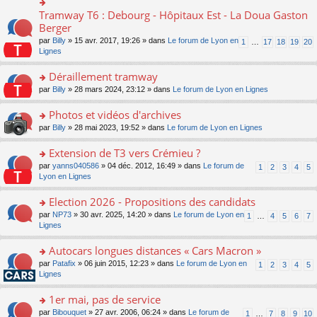
ult
c
lu
e
e
er
e
Tramway T6 : Debourg - Hôpitaux Est - La Doua Gaston
le
o
s
n
le
nt
pl
n
Berger
s
o
m
u
s
a
n
par
Billy
» 15 avr. 2017, 19:26 » dans
Le forum de Lyon en
1
…
17
18
19
20
e
s
ult
g
lu
Lignes
s
ré
er
e
le
s
c
le
n
pl
Déraillement tramway
a
e
m
o
u
g
nt
e
n
o
par
Billy
» 28 mars 2024, 23:12 » dans
Le forum de Lyon en Lignes
s
e
s
lu
n
ré
n
s
le
s
Photos et vidéos d'archives
c
o
a
pl
ult
e
n
o
par
Billy
» 28 mai 2023, 19:52 » dans
Le forum de Lyon en Lignes
g
u
er
nt
lu
n
e
s
le
le
s
Extension de T3 vers Crémieu ?
n
ré
m
pl
ult
o
c
e
o
par
yanns040586
» 04 déc. 2012, 16:49 » dans
Le forum de
1
2
3
4
5
u
er
n
e
s
n
Lyon en Lignes
s
le
lu
nt
s
s
ré
m
le
a
ult
Election 2026 - Propositions des candidats
c
e
pl
g
er
e
s
o
par
NP73
» 30 avr. 2025, 14:20 » dans
Le forum de Lyon en
u
1
…
4
5
6
7
e
le
nt
s
n
Lignes
s
n
m
a
s
ré
o
e
g
ult
c
Autocars longues distances « Cars Macron »
n
s
e
er
e
lu
s
o
par
Patafix
» 06 juin 2015, 12:23 » dans
Le forum de Lyon en
1
2
3
4
5
n
le
nt
le
a
n
Lignes
o
m
pl
g
s
n
e
u
e
ult
1er mai, pas de service
lu
s
s
n
er
le
s
ré
o
par
Bibouquet
» 27 avr. 2006, 06:24 » dans
Le forum de
1
…
7
8
9
10
o
le