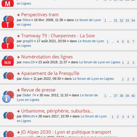
le
u
a
e
n
en Lignes
n
m
s
g
nt
s
lu
e
ré
e
ult
Perspectives tram
le
s
c
n
er
pl
s
e
o
par
Rémi
» 16 févr. 2008, 11:38 » dans
Le forum de Lyon
1
…
31
32
33
34
o
le
u
a
nt
n
en Lignes
n
m
s
g
s
lu
e
ré
e
ult
Tramway T9 : Charpennes - La Soie
le
s
c
n
er
pl
s
e
o
par
greg59
» 17 août 2021, 20:59 » dans
Le forum de Lyon
1
…
4
5
6
7
o
le
u
a
nt
n
en Lignes
n
m
s
g
s
lu
e
ré
e
ult
Numérotation des lignes
le
s
c
n
er
pl
s
e
o
par
maxc19
» 23 août 2018, 11:37 » dans
Le forum de Lyon en Lignes
1
2
3
o
le
u
a
nt
n
n
m
s
g
s
Apaisement de la Presqu'île
lu
e
ré
e
ult
le
s
c
o
par
Alain
» 11 juin 2022, 09:30 » dans
Le forum de Lyon en Lignes
1
2
3
n
er
pl
s
e
n
o
le
u
a
nt
s
Revue de presse
n
m
s
g
ult
lu
e
ré
o
par
Didier 74
» 30 nov. 2012, 11:10 » dans
Le forum de
1
…
37
38
39
40
e
er
le
s
c
n
Lyon en Lignes
n
le
pl
s
e
s
o
m
u
a
nt
ult
Urbanisme, périphérie, suburbia...
n
e
s
g
er
lu
s
ré
o
par
BBArchi
» 28 mars 2017, 10:39 » dans
Le forum de Lyon
1
2
3
4
5
e
le
le
s
c
n
en Lignes
n
m
pl
a
e
s
o
e
u
g
nt
ult
JO Alpes 2030 : Lyon et politique transport
n
s
s
e
er
lu
s