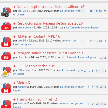
e
e
s
le
s
n
nt
a
pl
ult
Nouvelles photos et vidéos... d'ailleurs (2)
o
g
u
er
n
o
par
UTP38
» 21 juil. 2012, 01:13 » dans
Le forum de Lyon
1
…
18
19
20
21
e
s
le
lu
n
en Lignes
n
ré
m
le
s
o
c
e
pl
ult
Restructuration Réseau de Surface 2026
n
e
s
u
er
lu
nt
s
o
par
alecjcclyon
» 21 déc. 2025, 13:08 » dans
Le forum de Lyon en Lignes
s
le
le
a
n
ré
m
pl
g
s
[Matériel Roulant] MPL 16
c
e
u
e
ult
e
s
o
par
greg59
» 12 janv. 2019, 12:10 » dans
Le forum de
s
1
…
11
12
13
14
n
er
nt
s
n
Lyon en Lignes
ré
o
le
a
s
c
n
m
g
ult
e
Réorganisation desserte Ouest Lyonnais
lu
e
e
er
nt
le
s
o
par
albert liet
» 04 nov. 2023, 15:28 » dans
Le forum de Lyon en Lignes
1
2
n
le
pl
s
n
o
m
u
a
s
LEL : le topic technique
n
e
s
g
ult
lu
s
ré
o
par
ElBricou
» 16 oct. 2012, 22:51 » dans
Le forum de Lyon
1
…
5
6
7
8
e
er
le
s
c
n
en Lignes
n
le
pl
a
e
s
o
m
u
g
nt
ult
Métro D
n
e
s
e
er
lu
s
ré
o
par
Yann
» 06 mars 2015, 19:31 » dans
Le forum de Lyon en
1
2
3
4
5
n
le
le
s
c
n
Lignes
o
m
pl
a
e
s
n
e
u
g
nt
ult
Trams 43 m sur T1 et T2
lu
s
s
e
er
le
s
ré
o
par
Alain
» 23 août 2019, 16:21 » dans
Le forum de Lyon en
1
2
3
4
5
n
le
pl
a
c
n
Lignes
o