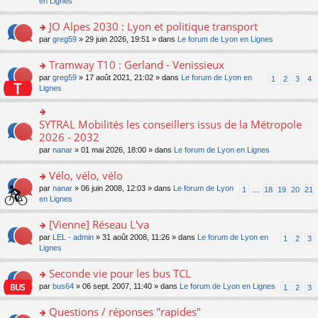
c
n
en Lignes
n
m
pl
a
e
s
o
e
u
g
nt
ult
JO Alpes 2030 : Lyon et politique transport
n
s
s
e
er
lu
s
ré
o
par
greg59
» 29 juin 2026, 19:51 » dans
Le forum de Lyon en Lignes
n
le
le
a
c
n
o
m
pl
g
e
s
Tramway T10 : Gerland - Venissieux
n
e
u
e
nt
ult
lu
s
s
o
par
greg59
» 17 août 2021, 21:02 » dans
Le forum de Lyon en
1
2
3
4
n
er
le
s
ré
n
Lignes
o
le
pl
a
c
s
n
m
u
g
e
ult
lu
e
s
e
nt
er
SYTRAL Mobilités les conseillers issus de la Métropole
le
o
s
ré
n
le
pl
n
2026 - 2032
s
c
o
m
u
s
a
e
n
par
nanar
» 01 mai 2026, 18:00 » dans
Le forum de Lyon en Lignes
e
s
ult
g
nt
lu
s
ré
er
e
le
Vélo, vélo, vélo
s
c
le
n
pl
a
e
m
o
o
par
nanar
» 06 juin 2008, 12:03 » dans
Le forum de Lyon
1
…
18
19
20
21
u
g
nt
e
n
n
en Lignes
s
e
s
lu
s
ré
n
s
le
ult
[Vienne] Réseau L'va
c
o
a
pl
er
e
n
o
par
LEL - admin
» 31 août 2008, 11:26 » dans
Le forum de Lyon en
1
2
3
g
u
le
nt
lu
n
Lignes
e
s
m
le
s
n
ré
e
pl
ult
Seconde vie pour les bus TCL
o
c
s
u
er
n
e
s
o
par
bus64
» 06 sept. 2007, 11:40 » dans
Le forum de Lyon en Lignes
1
2
3
s
le
lu
nt
a
n
ré
m
le
g
s
Questions / réponses "rapides"
c
e
pl
e