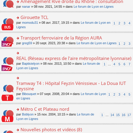
Aménagement Rive droite du Rhône : consultation
n
s
u
e
e
er
lu
s
s
o
par
nanar
» 08 nov. 2021, 14:55 » dans
Le forum de Lyon en Lignes
n
nt
le
le
a
ré
n
o
m
pl
g
c
s
Girouette TCL
n
e
u
e
e
ult
lu
s
s
o
par
momodu31
» 08 avr. 2017, 19:15 » dans
Le forum de Lyon en
1
2
3
4
n
nt
er
le
s
ré
n
Lignes
o
le
pl
a
c
s
n
m
u
g
e
ult
Transport ferroviaire de la Région AURA
lu
e
s
e
nt
er
le
s
ré
o
par
greg59
» 20 sept. 2023, 20:38 » dans
Le forum de Lyon en Lignes
1
2
3
n
le
pl
s
c
n
o
m
u
a
e
s
n
e
s
g
nt
ult
REAL (Réseau express de l'aire métropolitaine lyonnaise)
lu
o
s
ré
e
er
le
n
s
c
par
Baptistelyon
» 08 nov. 2013, 10:50 » dans
Le forum de
1
…
4
5
6
7
n
le
pl
s
a
e
Lyon en Lignes
o
m
u
ult
g
nt
n
e
s
er
e
lu
s
ré
le
n
Tramway T4 : Hôpital Feyzin Vénissieux - La Doua IUT
le
o
s
c
m
o
pl
n
Feyssine
a
e
e
n
u
s
g
nt
s
lu
par
Bibouquet
» 07 sept. 2008, 20:04 » dans
Le forum de Lyon
1
2
3
4
5
s
ult
e
s
le
en Lignes
ré
er
n
a
pl
c
le
o
g
u
Métro C et Plateau nord
e
m
n
e
s
nt
e
lu
o
par
Boblyon
» 15 nov. 2004, 10:15 » dans
Le forum de
1
…
14
15
16
17
n
ré
s
le
n
Lyon en Lignes
o
c
s
pl
s
n
e
a
u
ult
Nouvelles photos et vidéos (8)
lu
nt
g
s
er