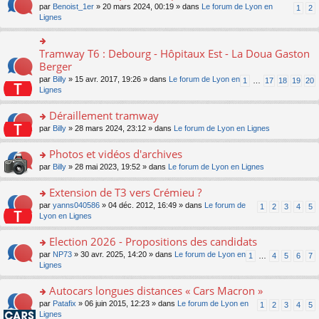
ult
e
s
o
par
Benoist_1er
» 20 mars 2024, 00:19 » dans
Le forum de Lyon en
u
1
2
n
er
nt
s
n
Lignes
s
o
le
a
s
ré
n
m
g
ult
c
lu
e
e
er
e
Tramway T6 : Debourg - Hôpitaux Est - La Doua Gaston
le
o
s
n
le
nt
pl
n
Berger
s
o
m
u
s
a
n
par
Billy
» 15 avr. 2017, 19:26 » dans
Le forum de Lyon en
1
…
17
18
19
20
e
s
ult
g
lu
Lignes
s
ré
er
e
le
s
c
le
n
pl
Déraillement tramway
a
e
m
o
u
g
nt
e
n
o
par
Billy
» 28 mars 2024, 23:12 » dans
Le forum de Lyon en Lignes
s
e
s
lu
n
ré
n
s
le
s
Photos et vidéos d'archives
c
o
a
pl
ult
e
n
o
par
Billy
» 28 mai 2023, 19:52 » dans
Le forum de Lyon en Lignes
g
u
er
nt
lu
n
e
s
le
le
s
Extension de T3 vers Crémieu ?
n
ré
m
pl
ult
o
c
e
o
par
yanns040586
» 04 déc. 2012, 16:49 » dans
Le forum de
1
2
3
4
5
u
er
n
e
s
n
Lyon en Lignes
s
le
lu
nt
s
s
ré
m
le
a
ult
Election 2026 - Propositions des candidats
c
e
pl
g
er
e
s
o
par
NP73
» 30 avr. 2025, 14:20 » dans
Le forum de Lyon en
u
1
…
4
5
6
7
e
le
nt
s
n
Lignes
s
n
m
a
s
ré
o
e
g
ult
c
Autocars longues distances « Cars Macron »
n
s
e
er
e
lu
s
o
par
Patafix
» 06 juin 2015, 12:23 » dans
Le forum de Lyon en
1
2
3
4
5
n
le
nt
le
a
n
Lignes
o
m