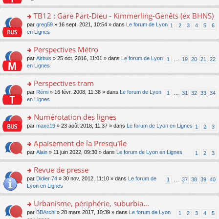
m
u
g
e
s
n
e
s
e
nt
ult
TB12 : Gare Part-Dieu - Kimmerling-Genêts (ex BHNS)
lu
s
ré
n
er
le
s
c
o
par
greg59
» 16 sept. 2021, 10:54 » dans
Le forum de Lyon
1
2
3
4
5
6
o
le
pl
a
e
n
en Lignes
n
m
u
g
nt
s
lu
e
s
e
ult
Perspectives Métro
le
s
ré
n
er
pl
s
c
o
par
Airbus
» 25 oct. 2016, 11:01 » dans
Le forum de Lyon
1
…
19
20
21
22
o
le
u
a
e
n
en Lignes
n
m
s
g
nt
s
lu
e
ré
e
ult
Perspectives tram
le
s
c
n
er
pl
s
e
o
par
Rémi
» 16 févr. 2008, 11:38 » dans
Le forum de Lyon
1
…
31
32
33
34
o
le
u
a
nt
n
en Lignes
n
m
s
g
s
lu
e
ré
e
ult
Numérotation des lignes
le
s
c
n
er
pl
s
e
o
par
maxc19
» 23 août 2018, 11:37 » dans
Le forum de Lyon en Lignes
1
2
3
o
le
u
a
nt
n
n
m
s
g
s
Apaisement de la Presqu'île
lu
e
ré
e
ult
le
s
c
o
par
Alain
» 11 juin 2022, 09:30 » dans
Le forum de Lyon en Lignes
1
2
3
n
er
pl
s
e
n
o
le
u
a
nt
s
Revue de presse
n
m
s
g
ult
lu
e
ré
o
par
Didier 74
» 30 nov. 2012, 11:10 » dans
Le forum de
1
…
37
38
39
40
e
er
le
s
c
n
Lyon en Lignes
n
le
pl
s
e
s
o
m
u
a
nt
ult
Urbanisme, périphérie, suburbia...
n
e
s
g
er
lu
s
ré
o
par
BBArchi
» 28 mars 2017, 10:39 » dans
Le forum de Lyon
1
2
3
4
5
e
le
le
s