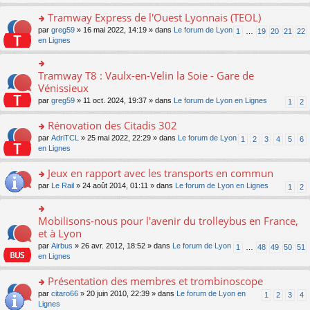
s
ult
Tramway Express de l'Ouest Lyonnais (TEOL)
er
o
par
greg59
» 16 mai 2022, 14:19 » dans
Le forum de Lyon
1
…
19
20
21
22
le
n
en Lignes
m
s
e
ult
s
er
Tramway T8 : Vaulx-en-Velin la Soie - Gare de
o
s
le
n
Vénissieux
a
m
s
g
par
greg59
» 11 oct. 2024, 19:37 » dans
Le forum de Lyon en Lignes
1
2
e
ult
e
s
er
n
Rénovation des Citadis 302
s
le
o
a
m
n
o
par
AdriTCL
» 25 mai 2022, 22:29 » dans
Le forum de Lyon
1
2
3
4
5
6
g
e
lu
n
en Lignes
e
s
le
s
n
s
pl
ult
Jeux en rapport avec les transports en commun
o
a
u
er
n
o
par
Le Rail
» 24 août 2014, 01:11 » dans
Le forum de Lyon en Lignes
1
2
g
s
le
lu
n
e
ré
m
le
s
n
c
e
pl
ult
Mobilisons-nous pour l'avenir du trolleybus en France,
o
o
e
s
u
er
n
n
et à Lyon
nt
s
s
le
lu
s
a
par
Airbus
» 26 avr. 2012, 18:52 » dans
Le forum de Lyon
1
…
48
49
50
51
ré
m
le
ult
g
en Lignes
c
e
pl
er
e
e
s
u
le
n
Présentation des membres et trombinoscope
nt
s
s
m
o
a
ré
e
n
o
par
citaro66
» 20 juin 2010, 22:39 » dans
Le forum de Lyon en
1
2
3
4
g
c
s
lu
n
Lignes