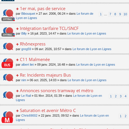
pl
g
s
n
e
u
e
ult
1er mai, pas de service
lu
s
s
n
er
le
s
ré
o
par
Bibouquet
» 27 avr. 2006, 06:24 » dans
Le forum de
1
…
7
8
9
10
o
le
pl
a
c
n
Lyon en Lignes
n
m
u
g
e
s
lu
e
s
e
nt
ult
Intégration tarifaire TCL/SNCF
le
s
ré
n
er
pl
s
c
o
par
Billy
» 16 juil. 2023, 14:47 » dans
Le forum de Lyon en Lignes
o
le
u
a
e
n
n
m
s
g
nt
s
Rhônexpress
lu
e
ré
e
ult
le
s
c
o
par
greg59
» 09 avr. 2026, 10:57 » dans
Le forum de Lyon en Lignes
n
er
pl
s
e
n
o
le
u
a
nt
s
C11 Malmenée
n
m
s
g
ult
lu
e
ré
o
par
albert liet
» 09 janv. 2024, 16:48 » dans
Le forum de Lyon en Lignes
e
er
le
s
c
n
n
le
pl
s
e
s
Re: Incidents majeurs Bus
o
m
u
a
nt
ult
n
e
s
o
par
nim
» 06 oct. 2025, 14:03 » dans
Le forum de Lyon en Lignes
g
er
lu
s
ré
n
e
le
le
s
c
s
Annonces sonores tramway et métro
n
m
pl
a
e
ult
o
e
u
o
par
Le Rail
» 01 févr. 2014, 01:39 » dans
Le forum de Lyon en
1
2
3
4
g
nt
er
n
s
s
n
Lignes
e
le
lu
s
ré
s
n
m
le
a
c
ult
Saturation et avenir Métro C
o
e
pl
g
e
er
n
s
u
o
par
Chris69002
» 22 janv. 2023, 09:52 » dans
Le forum de Lyon en
1
2
e
nt
le
lu
s
s
n
Lignes
n
m
le
a
ré
s
o
e
pl
g
c
ult