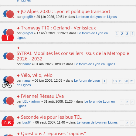
c
n
en Lignes
n
m
pl
a
e
s
o
e
u
g
nt
ult
JO Alpes 2030 : Lyon et politique transport
n
s
s
e
er
lu
s
ré
o
par
greg59
» 29 juin 2026, 19:51 » dans
Le forum de Lyon en Lignes
n
le
le
a
c
n
o
m
pl
g
e
s
Tramway T10 : Gerland - Venissieux
n
e
u
e
nt
ult
lu
s
s
o
par
greg59
» 17 août 2021, 21:02 » dans
Le forum de Lyon en
1
2
3
4
n
er
le
s
ré
n
Lignes
o
le
pl
a
c
s
n
m
u
g
e
ult
lu
e
s
e
nt
er
SYTRAL Mobilités les conseillers issus de la Métropole
le
o
s
ré
n
le
pl
n
2026 - 2032
s
c
o
m
u
s
a
e
n
par
nanar
» 01 mai 2026, 18:00 » dans
Le forum de Lyon en Lignes
e
s
ult
g
nt
lu
s
ré
er
e
le
Vélo, vélo, vélo
s
c
le
n
pl
a
e
m
o
o
par
nanar
» 06 juin 2008, 12:03 » dans
Le forum de Lyon
1
…
18
19
20
21
u
g
nt
e
n
n
en Lignes
s
e
s
lu
s
ré
n
s
le
ult
[Vienne] Réseau L'va
c
o
a
pl
er
e
n
o
par
LEL - admin
» 31 août 2008, 11:26 » dans
Le forum de Lyon en
1
2
3
g
u
le
nt
lu
n
Lignes
e
s
m
le
s
n
ré
e
pl
ult
Seconde vie pour les bus TCL
o
c
s
u
er
n
e
s
o
par
bus64
» 06 sept. 2007, 11:40 » dans
Le forum de Lyon en Lignes
1
2
3
s
le
lu
nt
a
n
ré
m
le
g
s
Questions / réponses "rapides"
c
e
pl
e