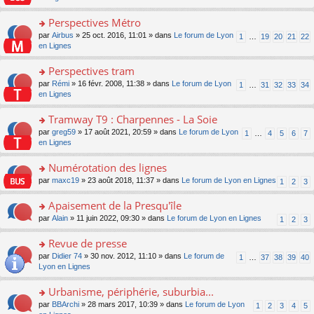
m
u
g
nt
s
lu
e
s
e
ult
Perspectives Métro
le
s
ré
n
er
pl
s
c
o
par
Airbus
» 25 oct. 2016, 11:01 » dans
Le forum de Lyon
1
…
19
20
21
22
o
le
u
a
e
n
en Lignes
n
m
s
g
nt
s
lu
e
ré
e
ult
Perspectives tram
le
s
c
n
er
pl
s
e
o
par
Rémi
» 16 févr. 2008, 11:38 » dans
Le forum de Lyon
1
…
31
32
33
34
o
le
u
a
nt
n
en Lignes
n
m
s
g
s
lu
e
ré
e
ult
Tramway T9 : Charpennes - La Soie
le
s
c
n
er
pl
s
e
o
par
greg59
» 17 août 2021, 20:59 » dans
Le forum de Lyon
1
…
4
5
6
7
o
le
u
a
nt
n
en Lignes
n
m
s
g
s
lu
e
ré
e
ult
Numérotation des lignes
le
s
c
n
er
pl
s
e
o
par
maxc19
» 23 août 2018, 11:37 » dans
Le forum de Lyon en Lignes
1
2
3
o
le
u
a
nt
n
n
m
s
g
s
Apaisement de la Presqu'île
lu
e
ré
e
ult
le
s
c
o
par
Alain
» 11 juin 2022, 09:30 » dans
Le forum de Lyon en Lignes
1
2
3
n
er
pl
s
e
n
o
le
u
a
nt
s
Revue de presse
n
m
s
g
ult
lu
e
ré
o
par
Didier 74
» 30 nov. 2012, 11:10 » dans
Le forum de
1
…
37
38
39
40
e
er
le
s
c
n
Lyon en Lignes
n
le
pl
s
e
s
o
m
u
a
nt
ult
Urbanisme, périphérie, suburbia...
n
e
s
g
er
lu
s
ré
o
par
BBArchi
» 28 mars 2017, 10:39 » dans
Le forum de Lyon
1
2
3
4
5
e
le
le
s