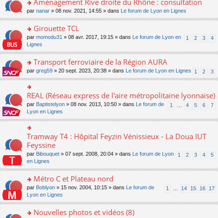
Aménagement Rive droite du Rhône : consultation
n
s
u
e
e
er
lu
s
s
o
par
nanar
» 08 nov. 2021, 14:55 » dans
Le forum de Lyon en Lignes
n
nt
le
le
a
ré
n
o
m
pl
g
c
s
Girouette TCL
n
e
u
e
e
ult
lu
s
s
o
par
momodu31
» 08 avr. 2017, 19:15 » dans
Le forum de Lyon en
1
2
3
4
n
nt
er
le
s
ré
n
Lignes
o
le
pl
a
c
s
n
m
u
g
e
ult
Transport ferroviaire de la Région AURA
lu
e
s
e
nt
er
le
s
ré
o
par
greg59
» 20 sept. 2023, 20:38 » dans
Le forum de Lyon en Lignes
1
2
3
n
le
pl
s
c
n
o
m
u
a
e
s
n
e
s
g
nt
ult
REAL (Réseau express de l'aire métropolitaine lyonnaise)
lu
o
s
ré
e
er
le
n
s
c
par
Baptistelyon
» 08 nov. 2013, 10:50 » dans
Le forum de
1
…
4
5
6
7
n
le
pl
s
a
e
Lyon en Lignes
o
m
u
ult
g
nt
n
e
s
er
e
lu
s
ré
le
n
Tramway T4 : Hôpital Feyzin Vénissieux - La Doua IUT
le
o
s
c
m
o
pl
n
Feyssine
a
e
e
n
u
s
g
nt
s
lu
par
Bibouquet
» 07 sept. 2008, 20:04 » dans
Le forum de Lyon
1
2
3
4
5
s
ult
e
s
le
en Lignes
ré
er
n
a
pl
c
le
o
g
u
Métro C et Plateau nord
e
m
n
e
s
nt
e
lu
o
par
Boblyon
» 15 nov. 2004, 10:15 » dans
Le forum de
1
…
14
15
16
17
n
ré
s
le
n
Lyon en Lignes
o
c
s
pl
s
n
e
a
u
ult
Nouvelles photos et vidéos (8)
lu
nt
g
s
er