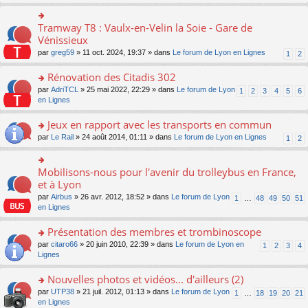
s
ult
er
Tramway T8 : Vaulx-en-Velin la Soie - Gare de
o
le
n
Vénissieux
m
s
par
greg59
» 11 oct. 2024, 19:37 » dans
Le forum de Lyon en Lignes
1
2
e
ult
s
er
Rénovation des Citadis 302
s
le
a
m
o
par
AdriTCL
» 25 mai 2022, 22:29 » dans
Le forum de Lyon
1
2
3
4
5
6
g
e
n
en Lignes
e
s
s
n
s
ult
Jeux en rapport avec les transports en commun
o
a
er
n
o
par
Le Rail
» 24 août 2014, 01:11 » dans
Le forum de Lyon en Lignes
1
2
g
le
lu
n
e
m
le
s
n
e
pl
ult
Mobilisons-nous pour l'avenir du trolleybus en France,
o
o
s
u
er
n
n
et à Lyon
s
s
le
lu
s
a
par
Airbus
» 26 avr. 2012, 18:52 » dans
Le forum de Lyon
1
…
48
49
50
51
ré
m
le
ult
g
en Lignes
c
e
pl
er
e
e
s
u
le
n
Présentation des membres et trombinoscope
nt
s
s
m
o
a
ré
e
n
o
par
citaro66
» 20 juin 2010, 22:39 » dans
Le forum de Lyon en
1
2
3
4
g
c
s
lu
n
Lignes
e
e
s
le
s
n
nt
a
pl
ult
Nouvelles photos et vidéos... d'ailleurs (2)
o
g
u
er
n
o
par
UTP38
» 21 juil. 2012, 01:13 » dans
Le forum de Lyon
1
…
18
19
20
21
e
s
le
lu
n
en Lignes
n
ré
m