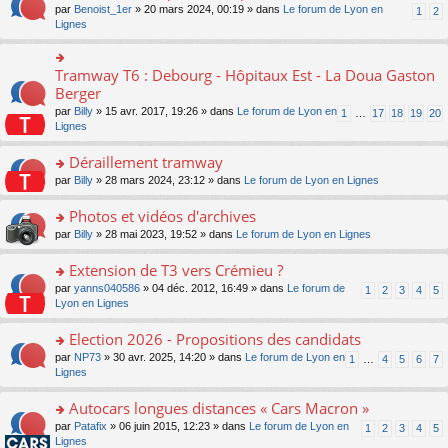
ult
e
s
o
par
Benoist_1er
» 20 mars 2024, 00:19 » dans
Le forum de Lyon en
u
1
2
n
er
nt
s
n
Lignes
s
o
le
a
s
ré
n
m
g
ult
c
lu
e
e
er
e
Tramway T6 : Debourg - Hôpitaux Est - La Doua Gaston
le
o
s
n
le
nt
pl
n
Berger
s
o
m
u
s
a
n
par
Billy
» 15 avr. 2017, 19:26 » dans
Le forum de Lyon en
1
…
17
18
19
20
e
s
ult
g
lu
Lignes
s
ré
er
e
le
s
c
le
n
pl
Déraillement tramway
a
e
m
o
u
g
nt
e
n
o
par
Billy
» 28 mars 2024, 23:12 » dans
Le forum de Lyon en Lignes
s
e
s
lu
n
ré
n
s
le
s
Photos et vidéos d'archives
c
o
a
pl
ult
e
n
o
par
Billy
» 28 mai 2023, 19:52 » dans
Le forum de Lyon en Lignes
g
u
er
nt
lu
n
e
s
le
le
s
Extension de T3 vers Crémieu ?
n
ré
m
pl
ult
o
c
e
o
par
yanns040586
» 04 déc. 2012, 16:49 » dans
Le forum de
1
2
3
4
5
u
er
n
e
s
n
Lyon en Lignes
s
le
lu
nt
s
s
ré
m
le
a
ult
Election 2026 - Propositions des candidats
c
e
pl
g
er
e
s
o
par
NP73
» 30 avr. 2025, 14:20 » dans
Le forum de Lyon en
u
1
…
4
5
6
7
e
le
nt
s
n
Lignes
s
n
m
a
s
ré
o
e
g
ult
c
Autocars longues distances « Cars Macron »
n
s
e
er
e
lu
s
o
par
Patafix
» 06 juin 2015, 12:23 » dans
Le forum de Lyon en
1
2
3
4
5
n
le
nt
le
a
n
Lignes
o
m