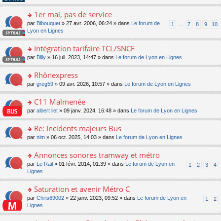
pl
g
s
n
e
u
e
ult
1er mai, pas de service
lu
s
s
n
er
le
s
ré
o
par
Bibouquet
» 27 avr. 2006, 06:24 » dans
Le forum de
1
…
7
8
9
10
o
le
pl
a
c
n
Lyon en Lignes
n
m
u
g
e
s
lu
e
s
e
nt
ult
Intégration tarifaire TCL/SNCF
le
s
ré
n
er
pl
s
c
o
par
Billy
» 16 juil. 2023, 14:47 » dans
Le forum de Lyon en Lignes
o
le
u
a
e
n
n
m
s
g
nt
s
Rhônexpress
lu
e
ré
e
ult
le
s
c
o
par
greg59
» 09 avr. 2026, 10:57 » dans
Le forum de Lyon en Lignes
n
er
pl
s
e
n
o
le
u
a
nt
s
C11 Malmenée
n
m
s
g
ult
lu
e
ré
o
par
albert liet
» 09 janv. 2024, 16:48 » dans
Le forum de Lyon en Lignes
e
er
le
s
c
n
n
le
pl
s
e
s
Re: Incidents majeurs Bus
o
m
u
a
nt
ult
n
e
s
o
par
nim
» 06 oct. 2025, 14:03 » dans
Le forum de Lyon en Lignes
g
er
lu
s
ré
n
e
le
le
s
c
s
Annonces sonores tramway et métro
n
m
pl
a
e
ult
o
e
u
o
par
Le Rail
» 01 févr. 2014, 01:39 » dans
Le forum de Lyon en
1
2
3
4
g
nt
er
n
s
s
n
Lignes
e
le
lu
s
ré
s
n
m
le
a
c
ult
Saturation et avenir Métro C
o
e
pl
g
e
er
n
s
u
o
par
Chris69002
» 22 janv. 2023, 09:52 » dans
Le forum de Lyon en
1
2
e
nt
le
lu
s
s
n
Lignes
n
m
le
a
ré
s
o
e
pl
g
c
ult