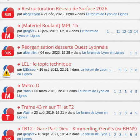
le
s
o
c
e
pl
ult
Restructuration Réseau de Surface 2026
n
e
s
u
er
lu
nt
s
o
par
alecjcclyon
» 21 déc. 2025, 13:08 » dans
Le forum de Lyon en Lignes
s
le
le
a
n
ré
m
pl
g
s
[Matériel Roulant] MPL 16
c
e
u
e
ult
e
s
o
par
greg59
» 12 janv. 2019, 12:10 » dans
Le forum de
s
1
…
11
12
13
14
n
er
nt
s
n
Lyon en Lignes
ré
o
le
a
s
c
n
m
g
ult
e
Réorganisation desserte Ouest Lyonnais
lu
e
e
er
nt
le
s
o
par
albert liet
» 04 nov. 2023, 15:28 » dans
Le forum de Lyon en Lignes
1
2
n
le
pl
s
n
o
m
u
a
s
LEL : le topic technique
n
e
s
g
ult
lu
s
ré
o
par
ElBricou
» 16 oct. 2012, 22:51 » dans
Le forum de Lyon
1
…
5
6
7
8
e
er
le
s
c
n
en Lignes
n
le
pl
a
e
s
o
m
u
g
nt
ult
Métro D
n
e
s
e
er
lu
s
ré
o
par
Yann
» 06 mars 2015, 19:31 » dans
Le forum de Lyon en
1
2
3
4
5
n
le
le
s
c
n
Lignes
o
m
pl
a
e
s
n
e
u
g
nt
ult
Trams 43 m sur T1 et T2
lu
s
s
e
er
le
s
ré
o
par
Alain
» 23 août 2019, 16:21 » dans
Le forum de Lyon en
1
2
3
4
5
n
le
pl
a
c
n
Lignes
o
m
u
g
e
s
n
e
s
e
nt
ult
TB12 : Gare Part-Dieu - Kimmerling-Genêts (ex BHNS)
lu
s
ré
n
er
le
s
c
o
par
greg59
» 16 sept. 2021, 10:54 » dans
Le forum de Lyon
1
2
3
4
5
6
o
le
pl
a
e
n
en Lignes
n