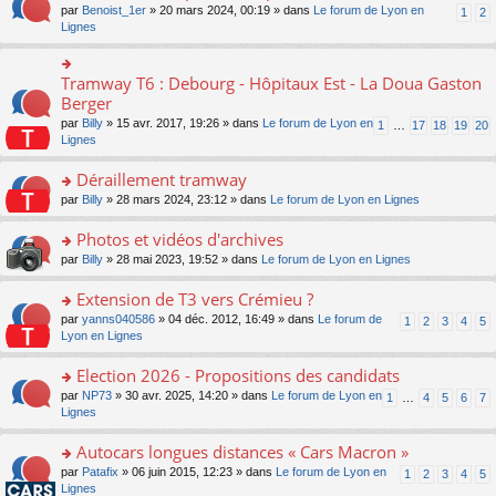
ult
e
s
o
par
Benoist_1er
» 20 mars 2024, 00:19 » dans
Le forum de Lyon en
u
1
2
n
er
nt
s
n
Lignes
s
o
le
a
s
ré
n
m
g
ult
c
lu
e
e
er
e
Tramway T6 : Debourg - Hôpitaux Est - La Doua Gaston
le
o
s
n
le
nt
pl
n
Berger
s
o
m
u
s
a
n
par
Billy
» 15 avr. 2017, 19:26 » dans
Le forum de Lyon en
1
…
17
18
19
20
e
s
ult
g
lu
Lignes
s
ré
er
e
le
s
c
le
n
pl
Déraillement tramway
a
e
m
o
u
g
nt
e
n
o
par
Billy
» 28 mars 2024, 23:12 » dans
Le forum de Lyon en Lignes
s
e
s
lu
n
ré
n
s
le
s
Photos et vidéos d'archives
c
o
a
pl
ult
e
n
o
par
Billy
» 28 mai 2023, 19:52 » dans
Le forum de Lyon en Lignes
g
u
er
nt
lu
n
e
s
le
le
s
Extension de T3 vers Crémieu ?
n
ré
m
pl
ult
o
c
e
o
par
yanns040586
» 04 déc. 2012, 16:49 » dans
Le forum de
1
2
3
4
5
u
er
n
e
s
n
Lyon en Lignes
s
le
lu
nt
s
s
ré
m
le
a
ult
Election 2026 - Propositions des candidats
c
e
pl
g
er
e
s
o
par
NP73
» 30 avr. 2025, 14:20 » dans
Le forum de Lyon en
u
1
…
4
5
6
7
e
le
nt
s
n
Lignes
s
n
m
a
s
ré
o
e
g
ult
c
Autocars longues distances « Cars Macron »
n
s
e
er
e
lu
s
o
par
Patafix
» 06 juin 2015, 12:23 » dans
Le forum de Lyon en
1
2
3
4
5
n
le
nt
le
a
n
Lignes
o
m