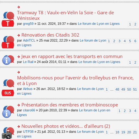
s
ult
er
Tramway T8 : Vaulx-en-Velin la Soie - Gare de
o
le
n
Vénissieux
m
s
par
greg59
» 11 oct. 2024, 19:37 » dans
Le forum de Lyon en Lignes
1
2
e
ult
s
er
Rénovation des Citadis 302
s
le
a
m
o
par
AdriTCL
» 25 mai 2022, 22:29 » dans
Le forum de Lyon
1
2
3
4
5
6
g
e
n
en Lignes
e
s
s
n
s
ult
Jeux en rapport avec les transports en commun
o
a
er
n
o
par
Le Rail
» 24 août 2014, 01:11 » dans
Le forum de Lyon en Lignes
1
2
g
le
lu
n
e
m
le
s
n
e
pl
ult
Mobilisons-nous pour l'avenir du trolleybus en France,
o
o
s
u
er
n
n
et à Lyon
s
s
le
lu
s
a
par
Airbus
» 26 avr. 2012, 18:52 » dans
Le forum de Lyon
1
…
48
49
50
51
ré
m
le
ult
g
en Lignes
c
e
pl
er
e
e
s
u
le
n
Présentation des membres et trombinoscope
nt
s
s
m
o
a
ré
e
n
o
par
citaro66
» 20 juin 2010, 22:39 » dans
Le forum de Lyon en
1
2
3
4
g
c
s
lu
n
Lignes
e
e
s
le
s
n
nt
a
pl
ult
Nouvelles photos et vidéos... d'ailleurs (2)
o
g
u
er
n
o
par
UTP38
» 21 juil. 2012, 01:13 » dans
Le forum de Lyon
1
…
18
19
20
21
e
s
le
lu
n
en Lignes
n
ré
m