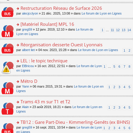
le
s
o
c
e
pl
ult
Restructuration Réseau de Surface 2026
n
e
s
u
er
lu
nt
s
o
par
alecjcclyon
» 21 déc. 2025, 13:08 » dans
Le forum de Lyon en Lignes
s
le
le
a
n
ré
m
pl
g
s
[Matériel Roulant] MPL 16
c
e
u
e
ult
e
s
o
par
greg59
» 12 janv. 2019, 12:10 » dans
Le forum de
s
1
…
11
12
13
14
n
er
nt
s
n
Lyon en Lignes
ré
o
le
a
s
c
n
m
g
ult
e
Réorganisation desserte Ouest Lyonnais
lu
e
e
er
nt
le
s
o
par
albert liet
» 04 nov. 2023, 15:28 » dans
Le forum de Lyon en Lignes
1
2
n
le
pl
s
n
o
m
u
a
s
LEL : le topic technique
n
e
s
g
ult
lu
s
ré
o
par
ElBricou
» 16 oct. 2012, 22:51 » dans
Le forum de Lyon
1
…
5
6
7
8
e
er
le
s
c
n
en Lignes
n
le
pl
a
e
s
o
m
u
g
nt
ult
Métro D
n
e
s
e
er
lu
s
ré
o
par
Yann
» 06 mars 2015, 19:31 » dans
Le forum de Lyon en
1
2
3
4
5
n
le
le
s
c
n
Lignes
o
m
pl
a
e
s
n
e
u
g
nt
ult
Trams 43 m sur T1 et T2
lu
s
s
e
er
le
s
ré
o
par
Alain
» 23 août 2019, 16:21 » dans
Le forum de Lyon en
1
2
3
4
5
n
le
pl
a
c
n
Lignes
o
m
u
g
e
s
n
e
s
e
nt
ult
TB12 : Gare Part-Dieu - Kimmerling-Genêts (ex BHNS)
lu
s
ré
n
er
le
s
c
o
par
greg59
» 16 sept. 2021, 10:54 » dans
Le forum de Lyon
1
2
3
4
5
6
o
le
pl
a
e
n
en Lignes
n