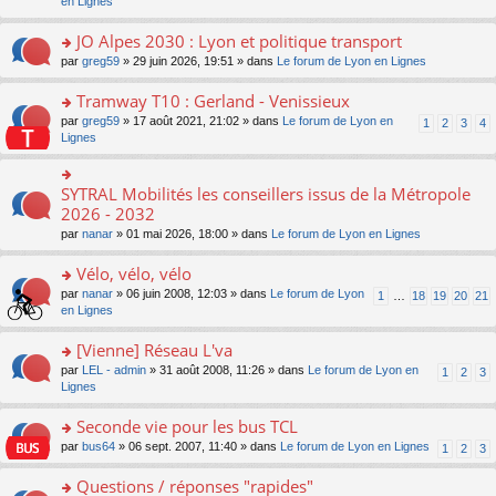
c
n
en Lignes
n
m
pl
a
e
s
o
e
u
g
nt
ult
JO Alpes 2030 : Lyon et politique transport
n
s
s
e
er
lu
s
ré
o
par
greg59
» 29 juin 2026, 19:51 » dans
Le forum de Lyon en Lignes
n
le
le
a
c
n
o
m
pl
g
e
s
Tramway T10 : Gerland - Venissieux
n
e
u
e
nt
ult
lu
s
s
o
par
greg59
» 17 août 2021, 21:02 » dans
Le forum de Lyon en
1
2
3
4
n
er
le
s
ré
n
Lignes
o
le
pl
a
c
s
n
m
u
g
e
ult
lu
e
s
e
nt
er
SYTRAL Mobilités les conseillers issus de la Métropole
le
o
s
ré
n
le
pl
n
2026 - 2032
s
c
o
m
u
s
a
e
n
par
nanar
» 01 mai 2026, 18:00 » dans
Le forum de Lyon en Lignes
e
s
ult
g
nt
lu
s
ré
er
e
le
Vélo, vélo, vélo
s
c
le
n
pl
a
e
m
o
o
par
nanar
» 06 juin 2008, 12:03 » dans
Le forum de Lyon
1
…
18
19
20
21
u
g
nt
e
n
n
en Lignes
s
e
s
lu
s
ré
n
s
le
ult
[Vienne] Réseau L'va
c
o
a
pl
er
e
n
o
par
LEL - admin
» 31 août 2008, 11:26 » dans
Le forum de Lyon en
1
2
3
g
u
le
nt
lu
n
Lignes
e
s
m
le
s
n
ré
e
pl
ult
Seconde vie pour les bus TCL
o
c
s
u
er
n
e
s
o
par
bus64
» 06 sept. 2007, 11:40 » dans
Le forum de Lyon en Lignes
1
2
3
s
le
lu
nt
a
n
ré
m
le
g
s
Questions / réponses "rapides"
c
e
pl
e