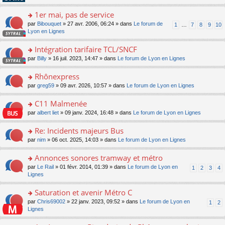
pl
g
s
n
e
u
e
ult
1er mai, pas de service
lu
s
s
n
er
le
s
ré
o
par
Bibouquet
» 27 avr. 2006, 06:24 » dans
Le forum de
1
…
7
8
9
10
o
le
pl
a
c
n
Lyon en Lignes
n
m
u
g
e
s
lu
e
s
e
nt
ult
Intégration tarifaire TCL/SNCF
le
s
ré
n
er
pl
s
c
o
par
Billy
» 16 juil. 2023, 14:47 » dans
Le forum de Lyon en Lignes
o
le
u
a
e
n
n
m
s
g
nt
s
Rhônexpress
lu
e
ré
e
ult
le
s
c
o
par
greg59
» 09 avr. 2026, 10:57 » dans
Le forum de Lyon en Lignes
n
er
pl
s
e
n
o
le
u
a
nt
s
C11 Malmenée
n
m
s
g
ult
lu
e
ré
o
par
albert liet
» 09 janv. 2024, 16:48 » dans
Le forum de Lyon en Lignes
e
er
le
s
c
n
n
le
pl
s
e
s
Re: Incidents majeurs Bus
o
m
u
a
nt
ult
n
e
s
o
par
nim
» 06 oct. 2025, 14:03 » dans
Le forum de Lyon en Lignes
g
er
lu
s
ré
n
e
le
le
s
c
s
Annonces sonores tramway et métro
n
m
pl
a
e
ult
o
e
u
o
par
Le Rail
» 01 févr. 2014, 01:39 » dans
Le forum de Lyon en
1
2
3
4
g
nt
er
n
s
s
n
Lignes
e
le
lu
s
ré
s
n
m
le
a
c
ult
Saturation et avenir Métro C
o
e
pl
g
e
er
n
s
u
o
par
Chris69002
» 22 janv. 2023, 09:52 » dans
Le forum de Lyon en
1
2
e
nt
le
lu
s
s
n
Lignes
n
m
le
a
ré
s
o
e
pl
g
c
ult