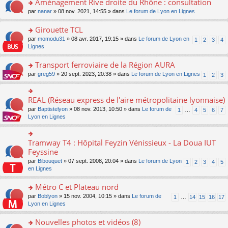
Aménagement Rive droite du Rhône : consultation
n
s
u
e
e
er
lu
s
s
o
par
nanar
» 08 nov. 2021, 14:55 » dans
Le forum de Lyon en Lignes
n
nt
le
le
a
ré
n
o
m
pl
g
c
s
Girouette TCL
n
e
u
e
e
ult
lu
s
s
o
par
momodu31
» 08 avr. 2017, 19:15 » dans
Le forum de Lyon en
1
2
3
4
n
nt
er
le
s
ré
n
Lignes
o
le
pl
a
c
s
n
m
u
g
e
ult
Transport ferroviaire de la Région AURA
lu
e
s
e
nt
er
le
s
ré
o
par
greg59
» 20 sept. 2023, 20:38 » dans
Le forum de Lyon en Lignes
1
2
3
n
le
pl
s
c
n
o
m
u
a
e
s
n
e
s
g
nt
ult
REAL (Réseau express de l'aire métropolitaine lyonnaise)
lu
o
s
ré
e
er
le
n
s
c
par
Baptistelyon
» 08 nov. 2013, 10:50 » dans
Le forum de
1
…
4
5
6
7
n
le
pl
s
a
e
Lyon en Lignes
o
m
u
ult
g
nt
n
e
s
er
e
lu
s
ré
le
n
Tramway T4 : Hôpital Feyzin Vénissieux - La Doua IUT
le
o
s
c
m
o
pl
n
Feyssine
a
e
e
n
u
s
g
nt
s
lu
par
Bibouquet
» 07 sept. 2008, 20:04 » dans
Le forum de Lyon
1
2
3
4
5
s
ult
e
s
le
en Lignes
ré
er
n
a
pl
c
le
o
g
u
Métro C et Plateau nord
e
m
n
e
s
nt
e
lu
o
par
Boblyon
» 15 nov. 2004, 10:15 » dans
Le forum de
1
…
14
15
16
17
n
ré
s
le
n
Lyon en Lignes
o
c
s
pl
s
n
e
a
u
ult
Nouvelles photos et vidéos (8)
lu
nt
g
s
er