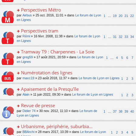
m
u
g
nt
s
lu
e
s
e
ult
Perspectives Métro
le
s
ré
n
er
pl
s
c
o
par
Airbus
» 25 oct. 2016, 11:01 » dans
Le forum de Lyon
1
…
19
20
21
22
o
le
u
a
e
n
en Lignes
n
m
s
g
nt
s
lu
e
ré
e
ult
Perspectives tram
le
s
c
n
er
pl
s
e
o
par
Rémi
» 16 févr. 2008, 11:38 » dans
Le forum de Lyon
1
…
31
32
33
34
o
le
u
a
nt
n
en Lignes
n
m
s
g
s
lu
e
ré
e
ult
Tramway T9 : Charpennes - La Soie
le
s
c
n
er
pl
s
e
o
par
greg59
» 17 août 2021, 20:59 » dans
Le forum de Lyon
1
…
4
5
6
7
o
le
u
a
nt
n
en Lignes
n
m
s
g
s
lu
e
ré
e
ult
Numérotation des lignes
le
s
c
n
er
pl
s
e
o
par
maxc19
» 23 août 2018, 11:37 » dans
Le forum de Lyon en Lignes
1
2
3
o
le
u
a
nt
n
n
m
s
g
s
Apaisement de la Presqu'île
lu
e
ré
e
ult
le
s
c
o
par
Alain
» 11 juin 2022, 09:30 » dans
Le forum de Lyon en Lignes
1
2
3
n
er
pl
s
e
n
o
le
u
a
nt
s
Revue de presse
n
m
s
g
ult
lu
e
ré
o
par
Didier 74
» 30 nov. 2012, 11:10 » dans
Le forum de
1
…
37
38
39
40
e
er
le
s
c
n
Lyon en Lignes
n
le
pl
s
e
s
o
m
u
a
nt
ult
Urbanisme, périphérie, suburbia...
n
e
s
g
er
lu
s
ré
o
par
BBArchi
» 28 mars 2017, 10:39 » dans
Le forum de Lyon
1
2
3
4
5
e
le
le
s