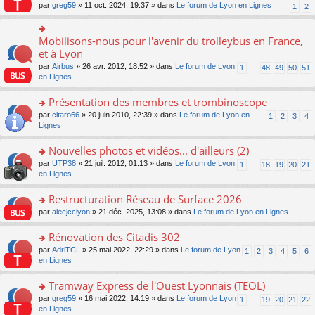
s
par
greg59
» 11 oct. 2024, 19:37 » dans
Le forum de Lyon en Lignes
1
2
ult
er
le
Mobilisons-nous pour l'avenir du trolleybus en France,
o
m
n
et à Lyon
e
s
s
par
Airbus
» 26 avr. 2012, 18:52 » dans
Le forum de Lyon
1
…
48
49
50
51
ult
s
en Lignes
er
a
le
g
Présentation des membres et trombinoscope
m
e
e
o
par
citaro66
» 20 juin 2010, 22:39 » dans
Le forum de Lyon en
n
1
2
3
4
s
n
Lignes
o
s
s
n
a
ult
lu
Nouvelles photos et vidéos... d'ailleurs (2)
g
er
le
o
par
UTP38
» 21 juil. 2012, 01:13 » dans
Le forum de Lyon
1
…
18
19
20
21
e
le
pl
n
en Lignes
n
m
u
s
o
e
s
ult
Restructuration Réseau de Surface 2026
n
s
ré
er
lu
s
c
o
par
alecjcclyon
» 21 déc. 2025, 13:08 » dans
Le forum de Lyon en Lignes
le
le
a
e
n
m
pl
g
nt
s
Rénovation des Citadis 302
e
u
e
ult
s
o
par
AdriTCL
» 25 mai 2022, 22:29 » dans
Le forum de Lyon
s
1
2
3
4
5
6
n
er
s
n
en Lignes
ré
o
le
a
s
c
n
m
g
ult
e
Tramway Express de l'Ouest Lyonnais (TEOL)
lu
e
e
er
nt
le
s
o
par
greg59
» 16 mai 2022, 14:19 » dans
Le forum de Lyon
1
…
19
20
21
22
n
le
pl
s
n
en Lignes
o
m