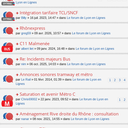
pl
a
c
n
Lyon en Lignes
n
m
u
g
e
s
lu
e
s
e
nt
ult
Intégration tarifaire TCL/SNCF
le
s
ré
n
er
pl
s
c
o
par
Billy
» 16 juil. 2023, 14:47 » dans
Le forum de Lyon en Lignes
o
le
u
a
e
n
n
m
s
g
nt
s
Rhônexpress
lu
e
ré
e
ult
le
s
c
o
par
greg59
» 09 avr. 2026, 10:57 » dans
Le forum de Lyon en Lignes
n
er
pl
s
e
n
o
le
u
a
nt
s
C11 Malmenée
n
m
s
g
ult
lu
e
ré
o
par
albert liet
» 09 janv. 2024, 16:48 » dans
Le forum de Lyon en Lignes
e
er
le
s
c
n
n
le
pl
s
e
s
Re: Incidents majeurs Bus
o
m
u
a
nt
ult
n
e
s
o
par
nim
» 06 oct. 2025, 14:03 » dans
Le forum de Lyon en Lignes
g
er
lu
s
ré
n
e
le
le
s
c
s
Annonces sonores tramway et métro
n
m
pl
a
e
ult
o
e
u
o
par
Le Rail
» 01 févr. 2014, 01:39 » dans
Le forum de Lyon en
1
2
3
4
g
nt
er
n
s
s
n
Lignes
e
le
lu
s
ré
s
n
m
le
a
c
ult
Saturation et avenir Métro C
o
e
pl
g
e
er
n
s
u
o
par
Chris69002
» 22 janv. 2023, 09:52 » dans
Le forum de Lyon en
1
2
e
nt
le
lu
s
s
n
Lignes
n
m
le
a
ré
s
o
e
pl
g
c
ult
Aménagement Rive droite du Rhône : consultation
n
s
u
e
e
er
lu
s
s
o
par
nanar
» 08 nov. 2021, 14:55 » dans
Le forum de Lyon en Lignes
n
nt
le
le
a
ré
n
o
m
pl
g
c
s