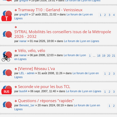
ré
o
par
greg59
» 29 juin 2026, 19:51 » dans
Le forum de Lyon en Lignes
n
le
le
a
c
n
o
m
pl
g
e
s
Tramway T10 : Gerland - Venissieux
n
e
u
e
nt
ult
lu
s
s
o
par
greg59
» 17 août 2021, 21:02 » dans
Le forum de Lyon en
1
2
3
4
n
er
le
s
ré
n
Lignes
o
le
pl
a
c
s
n
m
u
g
e
ult
lu
e
s
e
nt
er
SYTRAL Mobilités les conseillers issus de la Métropole
le
o
s
ré
n
le
pl
n
2026 - 2032
s
c
o
m
u
s
a
e
n
par
nanar
» 01 mai 2026, 18:00 » dans
Le forum de Lyon en Lignes
e
s
ult
g
nt
lu
s
ré
er
e
le
Vélo, vélo, vélo
s
c
le
n
pl
a
e
m
o
o
par
nanar
» 06 juin 2008, 12:03 » dans
Le forum de Lyon
1
…
18
19
20
21
u
g
nt
e
n
n
en Lignes
s
e
s
lu
s
ré
n
s
le
ult
[Vienne] Réseau L'va
c
o
a
pl
er
e
n
o
par
LEL - admin
» 31 août 2008, 11:26 » dans
Le forum de Lyon en
1
2
3
g
u
le
nt
lu
n
Lignes
e
s
m
le
s
n
ré
e
pl
ult
Seconde vie pour les bus TCL
o
c
s
u
er
n
e
s
o
par
bus64
» 06 sept. 2007, 11:40 » dans
Le forum de Lyon en Lignes
1
2
3
s
le
lu
nt
a
n
ré
m
le
g
s
Questions / réponses "rapides"
c
e
pl
e
ult
e
s
o
par
Benoist_1er
» 20 mars 2024, 00:19 » dans
Le forum de Lyon en
u
1
2
n
er
nt
s
n
Lignes
s
o
le
a
s
ré
n
m
g