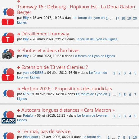
ult
c
lu
e
e
er
e
Tramway T6 : Debourg - Hôpitaux Est - La Doua Gaston
le
o
s
n
le
nt
pl
n
Berger
s
o
m
u
s
a
n
par
Billy
» 15 avr. 2017, 19:26 » dans
Le forum de Lyon en
1
…
17
18
19
20
e
s
ult
g
lu
Lignes
s
ré
er
e
le
s
c
le
n
pl
Déraillement tramway
a
e
m
o
u
g
nt
e
n
o
par
Billy
» 28 mars 2024, 23:12 » dans
Le forum de Lyon en Lignes
s
e
s
lu
n
ré
n
s
le
s
Photos et vidéos d'archives
c
o
a
pl
ult
e
n
o
par
Billy
» 28 mai 2023, 19:52 » dans
Le forum de Lyon en Lignes
g
u
er
nt
lu
n
e
s
le
le
s
Extension de T3 vers Crémieu ?
n
ré
m
pl
ult
o
c
e
o
par
yanns040586
» 04 déc. 2012, 16:49 » dans
Le forum de
1
2
3
4
5
u
er
n
e
s
n
Lyon en Lignes
s
le
lu
nt
s
s
ré
m
le
a
ult
Election 2026 - Propositions des candidats
c
e
pl
g
er
e
s
o
par
NP73
» 30 avr. 2025, 14:20 » dans
Le forum de Lyon en
u
1
…
4
5
6
7
e
le
nt
s
n
Lignes
s
n
m
a
s
ré
o
e
g
ult
c
Autocars longues distances « Cars Macron »
n
s
e
er
e
lu
s
o
par
Patafix
» 06 juin 2015, 12:23 » dans
Le forum de Lyon en
1
2
3
4
5
n
le
nt
le
a
n
Lignes
o
m
pl
g
s
n
e
u
e
ult
1er mai, pas de service
lu
s
s
n
er
le
s
ré
o
par
Bibouquet
» 27 avr. 2006, 06:24 » dans
Le forum de
1
…
7
8
9
10
o
le