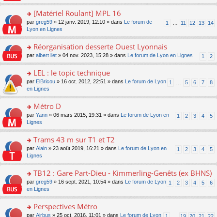
u
a
s
n
e
s
g
ult
[Matériel Roulant] MPL 16
lu
s
ré
e
er
le
s
c
o
par
greg59
» 12 janv. 2019, 12:10 » dans
Le forum de
1
…
11
12
13
14
n
le
pl
a
e
n
Lyon en Lignes
o
m
u
g
nt
s
n
e
s
e
ult
Réorganisation desserte Ouest Lyonnais
lu
s
ré
n
er
le
s
c
o
par
albert liet
» 04 nov. 2023, 15:28 » dans
Le forum de Lyon en Lignes
1
2
o
le
pl
a
e
n
n
m
u
g
nt
s
LEL : le topic technique
lu
e
s
e
ult
le
s
ré
o
par
ElBricou
» 16 oct. 2012, 22:51 » dans
Le forum de Lyon
1
…
5
6
7
8
n
er
pl
s
c
n
en Lignes
o
le
u
a
e
s
n
m
s
g
nt
ult
Métro D
lu
e
ré
e
er
le
s
c
o
par
Yann
» 06 mars 2015, 19:31 » dans
Le forum de Lyon en
1
2
3
4
5
n
le
pl
s
e
n
Lignes
o
m
u
a
nt
s
n
e
s
g
ult
Trams 43 m sur T1 et T2
lu
s
ré
e
er
le
s
c
o
par
Alain
» 23 août 2019, 16:21 » dans
Le forum de Lyon en
1
2
3
4
5
n
le
pl
a
e
n
Lignes
o
m
u
g
nt
s
n
e
s
e
ult
TB12 : Gare Part-Dieu - Kimmerling-Genêts (ex BHNS)
lu
s
ré
n
er
le
s
c
o
par
greg59
» 16 sept. 2021, 10:54 » dans
Le forum de Lyon
1
2
3
4
5
6
o
le
pl
a
e
n
en Lignes
n
m
u
g
nt
s
lu
e
s
e
ult
Perspectives Métro
le
s
ré
n
er
pl
s
c
o
par
Airbus
» 25 oct. 2016, 11:01 » dans
Le forum de Lyon
1
…
19
20
21
22
o