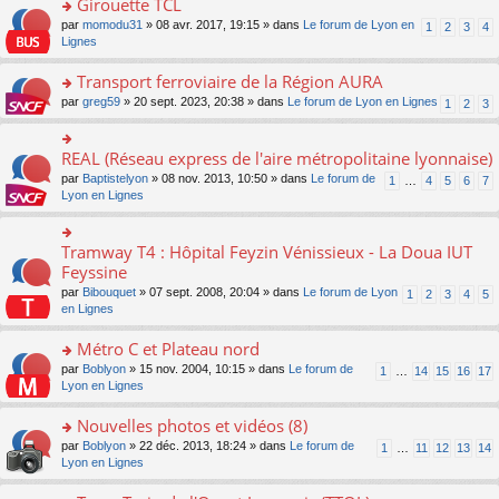
Girouette TCL
n
e
u
e
e
ult
lu
s
s
o
par
momodu31
» 08 avr. 2017, 19:15 » dans
Le forum de Lyon en
1
2
3
4
n
nt
er
le
s
ré
n
Lignes
o
le
pl
a
c
s
n
m
u
g
e
ult
Transport ferroviaire de la Région AURA
lu
e
s
e
nt
er
le
s
ré
o
par
greg59
» 20 sept. 2023, 20:38 » dans
Le forum de Lyon en Lignes
1
2
3
n
le
pl
s
c
n
o
m
u
a
e
s
n
e
s
g
nt
ult
REAL (Réseau express de l'aire métropolitaine lyonnaise)
lu
o
s
ré
e
er
le
n
s
c
par
Baptistelyon
» 08 nov. 2013, 10:50 » dans
Le forum de
1
…
4
5
6
7
n
le
pl
s
a
e
Lyon en Lignes
o
m
u
ult
g
nt
n
e
s
er
e
lu
s
ré
le
n
Tramway T4 : Hôpital Feyzin Vénissieux - La Doua IUT
le
o
s
c
m
o
pl
n
Feyssine
a
e
e
n
u
s
g
nt
s
lu
par
Bibouquet
» 07 sept. 2008, 20:04 » dans
Le forum de Lyon
1
2
3
4
5
s
ult
e
s
le
en Lignes
ré
er
n
a
pl
c
le
o
g
u
Métro C et Plateau nord
e
m
n
e
s
nt
e
lu
o
par
Boblyon
» 15 nov. 2004, 10:15 » dans
Le forum de
1
…
14
15
16
17
n
ré
s
le
n
Lyon en Lignes
o
c
s
pl
s
n
e
a
u
ult
Nouvelles photos et vidéos (8)
lu
nt
g
s
er
le
o
par
Boblyon
» 22 déc. 2013, 18:24 » dans
Le forum de
1
…
11
12
13
14
e
ré
le
pl
n
Lyon en Lignes
n
c
m
u
s
o
e
e
s
ult