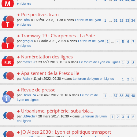
le
u
a
e
n
en Lignes
n
m
s
g
nt
s
lu
e
ré
e
ult
Perspectives tram
le
s
c
n
er
pl
s
e
o
par
Rémi
» 16 févr. 2008, 11:38 » dans
Le forum de Lyon
1
…
31
32
33
34
o
le
u
a
nt
n
en Lignes
n
m
s
g
s
lu
e
ré
e
ult
Tramway T9 : Charpennes - La Soie
le
s
c
n
er
pl
s
e
o
par
greg59
» 17 août 2021, 20:59 » dans
Le forum de Lyon
1
…
4
5
6
7
o
le
u
a
nt
n
en Lignes
n
m
s
g
s
lu
e
ré
e
ult
Numérotation des lignes
le
s
c
n
er
pl
s
e
o
par
maxc19
» 23 août 2018, 11:37 » dans
Le forum de Lyon en Lignes
1
2
3
o
le
u
a
nt
n
n
m
s
g
s
Apaisement de la Presqu'île
lu
e
ré
e
ult
le
s
c
o
par
Alain
» 11 juin 2022, 09:30 » dans
Le forum de Lyon en Lignes
1
2
3
n
er
pl
s
e
n
o
le
u
a
nt
s
Revue de presse
n
m
s
g
ult
lu
e
ré
o
par
Didier 74
» 30 nov. 2012, 11:10 » dans
Le forum de
1
…
37
38
39
40
e
er
le
s
c
n
Lyon en Lignes
n
le
pl
s
e
s
o
m
u
a
nt
ult
Urbanisme, périphérie, suburbia...
n
e
s
g
er
lu
s
ré
o
par
BBArchi
» 28 mars 2017, 10:39 » dans
Le forum de Lyon
1
2
3
4
5
e
le
le
s
c
n
en Lignes
n
m
pl
a
e
s
o
e
u
g
nt
ult
JO Alpes 2030 : Lyon et politique transport
n
s
s
e
er
lu
s