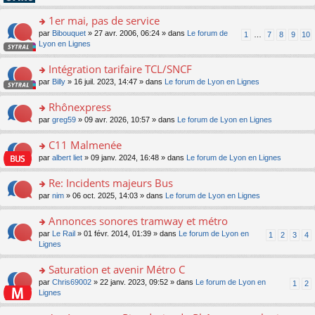
pl
g
s
n
e
u
e
ult
1er mai, pas de service
lu
s
s
n
er
le
s
ré
o
par
Bibouquet
» 27 avr. 2006, 06:24 » dans
Le forum de
1
…
7
8
9
10
o
le
pl
a
c
n
Lyon en Lignes
n
m
u
g
e
s
lu
e
s
e
nt
ult
Intégration tarifaire TCL/SNCF
le
s
ré
n
er
pl
s
c
o
par
Billy
» 16 juil. 2023, 14:47 » dans
Le forum de Lyon en Lignes
o
le
u
a
e
n
n
m
s
g
nt
s
Rhônexpress
lu
e
ré
e
ult
le
s
c
o
par
greg59
» 09 avr. 2026, 10:57 » dans
Le forum de Lyon en Lignes
n
er
pl
s
e
n
o
le
u
a
nt
s
C11 Malmenée
n
m
s
g
ult
lu
e
ré
o
par
albert liet
» 09 janv. 2024, 16:48 » dans
Le forum de Lyon en Lignes
e
er
le
s
c
n
n
le
pl
s
e
s
Re: Incidents majeurs Bus
o
m
u
a
nt
ult
n
e
s
o
par
nim
» 06 oct. 2025, 14:03 » dans
Le forum de Lyon en Lignes
g
er
lu
s
ré
n
e
le
le
s
c
s
Annonces sonores tramway et métro
n
m
pl
a
e
ult
o
e
u
o
par
Le Rail
» 01 févr. 2014, 01:39 » dans
Le forum de Lyon en
1
2
3
4
g
nt
er
n
s
s
n
Lignes
e
le
lu
s
ré
s
n
m
le
a
c
ult
Saturation et avenir Métro C
o
e
pl
g
e
er
n
s
u
o
par
Chris69002
» 22 janv. 2023, 09:52 » dans
Le forum de Lyon en
1
2
e
nt
le
lu
s
s
n
Lignes
n
m
le
a
ré
s
o
e
pl
g
c
ult