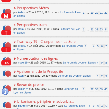
m
u
g
nt
s
lu
e
s
e
ult
Perspectives Métro
le
s
ré
n
er
pl
s
c
o
par
Airbus
» 25 oct. 2016, 11:01 » dans
Le forum de Lyon
1
…
19
20
21
22
o
le
u
a
e
n
en Lignes
n
m
s
g
nt
s
lu
e
ré
e
ult
Perspectives tram
le
s
c
n
er
pl
s
e
o
par
Rémi
» 16 févr. 2008, 11:38 » dans
Le forum de Lyon
1
…
31
32
33
34
o
le
u
a
nt
n
en Lignes
n
m
s
g
s
lu
e
ré
e
ult
Tramway T9 : Charpennes - La Soie
le
s
c
n
er
pl
s
e
o
par
greg59
» 17 août 2021, 20:59 » dans
Le forum de Lyon
1
…
4
5
6
7
o
le
u
a
nt
n
en Lignes
n
m
s
g
s
lu
e
ré
e
ult
Numérotation des lignes
le
s
c
n
er
pl
s
e
o
par
maxc19
» 23 août 2018, 11:37 » dans
Le forum de Lyon en Lignes
1
2
3
o
le
u
a
nt
n
n
m
s
g
s
Apaisement de la Presqu'île
lu
e
ré
e
ult
le
s
c
o
par
Alain
» 11 juin 2022, 09:30 » dans
Le forum de Lyon en Lignes
1
2
3
n
er
pl
s
e
n
o
le
u
a
nt
s
Revue de presse
n
m
s
g
ult
lu
e
ré
o
par
Didier 74
» 30 nov. 2012, 11:10 » dans
Le forum de
1
…
37
38
39
40
e
er
le
s
c
n
Lyon en Lignes
n
le
pl
s
e
s
o
m
u
a
nt
ult
Urbanisme, périphérie, suburbia...
n
e
s
g
er
lu
s
ré
o
par
BBArchi
» 28 mars 2017, 10:39 » dans
Le forum de Lyon
1
2
3
4
5
e
le
le
s