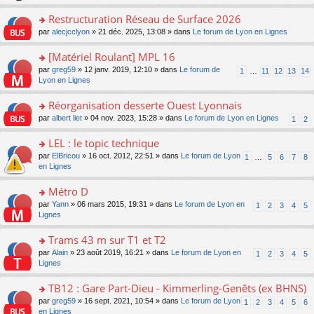
le
s
o
c
e
pl
ult
Restructuration Réseau de Surface 2026
n
e
s
u
er
lu
nt
s
o
par
alecjcclyon
» 21 déc. 2025, 13:08 » dans
Le forum de Lyon en Lignes
s
le
le
a
n
ré
m
pl
g
s
[Matériel Roulant] MPL 16
c
e
u
e
ult
e
s
o
par
greg59
» 12 janv. 2019, 12:10 » dans
Le forum de
s
1
…
11
12
13
14
n
er
nt
s
n
Lyon en Lignes
ré
o
le
a
s
c
n
m
g
ult
e
Réorganisation desserte Ouest Lyonnais
lu
e
e
er
nt
le
s
o
par
albert liet
» 04 nov. 2023, 15:28 » dans
Le forum de Lyon en Lignes
1
2
n
le
pl
s
n
o
m
u
a
s
LEL : le topic technique
n
e
s
g
ult
lu
s
ré
o
par
ElBricou
» 16 oct. 2012, 22:51 » dans
Le forum de Lyon
1
…
5
6
7
8
e
er
le
s
c
n
en Lignes
n
le
pl
a
e
s
o
m
u
g
nt
ult
Métro D
n
e
s
e
er
lu
s
ré
o
par
Yann
» 06 mars 2015, 19:31 » dans
Le forum de Lyon en
1
2
3
4
5
n
le
le
s
c
n
Lignes
o
m
pl
a
e
s
n
e
u
g
nt
ult
Trams 43 m sur T1 et T2
lu
s
s
e
er
le
s
ré
o
par
Alain
» 23 août 2019, 16:21 » dans
Le forum de Lyon en
1
2
3
4
5
n
le
pl
a
c
n
Lignes
o
m
u
g
e
s
n
e
s
e
nt
ult
TB12 : Gare Part-Dieu - Kimmerling-Genêts (ex BHNS)
lu
s
ré
n
er
le
s
c
o
par
greg59
» 16 sept. 2021, 10:54 » dans
Le forum de Lyon
1
2
3
4
5
6
o
le
pl
a
e
n
en Lignes
n