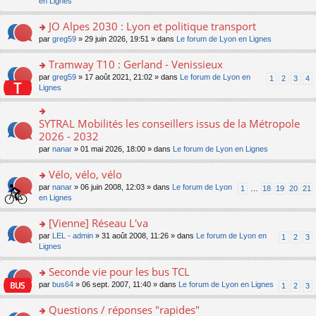
c
n
en Lignes
n
m
pl
a
e
s
o
e
u
g
nt
ult
JO Alpes 2030 : Lyon et politique transport
n
s
s
e
er
lu
s
ré
o
par
greg59
» 29 juin 2026, 19:51 » dans
Le forum de Lyon en Lignes
n
le
le
a
c
n
o
m
pl
g
e
s
Tramway T10 : Gerland - Venissieux
n
e
u
e
nt
ult
lu
s
s
o
par
greg59
» 17 août 2021, 21:02 » dans
Le forum de Lyon en
1
2
3
4
n
er
le
s
ré
n
Lignes
o
le
pl
a
c
s
n
m
u
g
e
ult
lu
e
s
e
nt
er
SYTRAL Mobilités les conseillers issus de la Métropole
le
o
s
ré
n
le
pl
n
2026 - 2032
s
c
o
m
u
s
a
e
n
par
nanar
» 01 mai 2026, 18:00 » dans
Le forum de Lyon en Lignes
e
s
ult
g
nt
lu
s
ré
er
e
le
Vélo, vélo, vélo
s
c
le
n
pl
a
e
m
o
o
par
nanar
» 06 juin 2008, 12:03 » dans
Le forum de Lyon
1
…
18
19
20
21
u
g
nt
e
n
n
en Lignes
s
e
s
lu
s
ré
n
s
le
ult
[Vienne] Réseau L'va
c
o
a
pl
er
e
n
o
par
LEL - admin
» 31 août 2008, 11:26 » dans
Le forum de Lyon en
1
2
3
g
u
le
nt
lu
n
Lignes
e
s
m
le
s
n
ré
e
pl
ult
Seconde vie pour les bus TCL
o
c
s
u
er
n
e
s
o
par
bus64
» 06 sept. 2007, 11:40 » dans
Le forum de Lyon en Lignes
1
2
3
s
le
lu
nt
a
n
ré
m
le
g
s
Questions / réponses "rapides"
c
e
pl
e