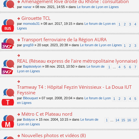
Aménagement Rive droite du Rhône : consultation
n
s
u
e
e
er
lu
s
s
o
par
nanar
» 08 nov. 2021, 14:55 » dans
Le forum de Lyon en Lignes
n
nt
le
le
a
ré
n
o
m
pl
g
c
s
Girouette TCL
n
e
u
e
e
ult
lu
s
s
o
par
momodu31
» 08 avr. 2017, 19:15 » dans
Le forum de Lyon en
1
2
3
4
n
nt
er
le
s
ré
n
Lignes
o
le
pl
a
c
s
n
m
u
g
e
ult
Transport ferroviaire de la Région AURA
lu
e
s
e
nt
er
le
s
ré
o
par
greg59
» 20 sept. 2023, 20:38 » dans
Le forum de Lyon en Lignes
1
2
3
n
le
pl
s
c
n
o
m
u
a
e
s
n
e
s
g
nt
ult
REAL (Réseau express de l'aire métropolitaine lyonnaise)
lu
o
s
ré
e
er
le
n
s
c
par
Baptistelyon
» 08 nov. 2013, 10:50 » dans
Le forum de
1
…
4
5
6
7
n
le
pl
s
a
e
Lyon en Lignes
o
m
u
ult
g
nt
n
e
s
er
e
lu
s
ré
le
n
Tramway T4 : Hôpital Feyzin Vénissieux - La Doua IUT
le
o
s
c
m
o
pl
n
Feyssine
a
e
e
n
u
s
g
nt
s
lu
par
Bibouquet
» 07 sept. 2008, 20:04 » dans
Le forum de Lyon
1
2
3
4
5
s
ult
e
s
le
en Lignes
ré
er
n
a
pl
c
le
o
g
u
Métro C et Plateau nord
e
m
n
e
s
nt
e
lu
o
par
Boblyon
» 15 nov. 2004, 10:15 » dans
Le forum de
1
…
14
15
16
17
n
ré
s
le
n
Lyon en Lignes
o
c
s
pl
s
n
e
a
u
ult
Nouvelles photos et vidéos (8)
lu
nt
g
s
er