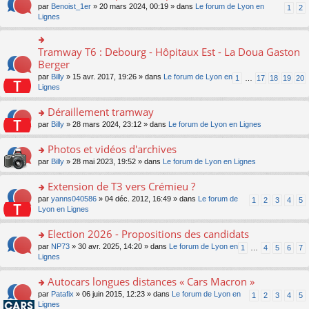
ult
e
s
o
par
Benoist_1er
» 20 mars 2024, 00:19 » dans
Le forum de Lyon en
u
1
2
n
er
nt
s
n
Lignes
s
o
le
a
s
ré
n
m
g
ult
c
lu
e
e
er
e
Tramway T6 : Debourg - Hôpitaux Est - La Doua Gaston
le
o
s
n
le
nt
pl
n
Berger
s
o
m
u
s
a
n
par
Billy
» 15 avr. 2017, 19:26 » dans
Le forum de Lyon en
1
…
17
18
19
20
e
s
ult
g
lu
Lignes
s
ré
er
e
le
s
c
le
n
pl
Déraillement tramway
a
e
m
o
u
g
nt
e
n
o
par
Billy
» 28 mars 2024, 23:12 » dans
Le forum de Lyon en Lignes
s
e
s
lu
n
ré
n
s
le
s
Photos et vidéos d'archives
c
o
a
pl
ult
e
n
o
par
Billy
» 28 mai 2023, 19:52 » dans
Le forum de Lyon en Lignes
g
u
er
nt
lu
n
e
s
le
le
s
Extension de T3 vers Crémieu ?
n
ré
m
pl
ult
o
c
e
o
par
yanns040586
» 04 déc. 2012, 16:49 » dans
Le forum de
1
2
3
4
5
u
er
n
e
s
n
Lyon en Lignes
s
le
lu
nt
s
s
ré
m
le
a
ult
Election 2026 - Propositions des candidats
c
e
pl
g
er
e
s
o
par
NP73
» 30 avr. 2025, 14:20 » dans
Le forum de Lyon en
u
1
…
4
5
6
7
e
le
nt
s
n
Lignes
s
n
m
a
s
ré
o
e
g
ult
c
Autocars longues distances « Cars Macron »
n
s
e
er
e
lu
s
o
par
Patafix
» 06 juin 2015, 12:23 » dans
Le forum de Lyon en
1
2
3
4
5
n
le
nt
le
a
n
Lignes
o
m