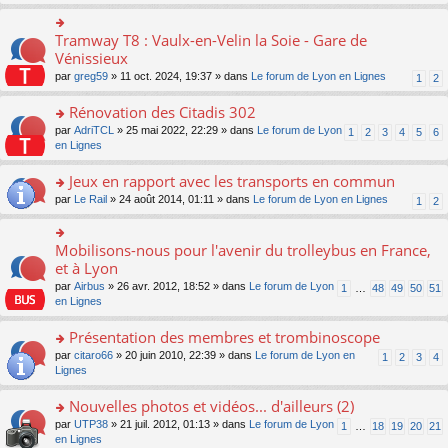
s
ult
er
Tramway T8 : Vaulx-en-Velin la Soie - Gare de
o
le
n
Vénissieux
m
s
par
greg59
» 11 oct. 2024, 19:37 » dans
Le forum de Lyon en Lignes
1
2
e
ult
s
er
Rénovation des Citadis 302
s
le
a
m
o
par
AdriTCL
» 25 mai 2022, 22:29 » dans
Le forum de Lyon
1
2
3
4
5
6
g
e
n
en Lignes
e
s
s
n
s
ult
Jeux en rapport avec les transports en commun
o
a
er
n
o
par
Le Rail
» 24 août 2014, 01:11 » dans
Le forum de Lyon en Lignes
1
2
g
le
lu
n
e
m
le
s
n
e
pl
ult
Mobilisons-nous pour l'avenir du trolleybus en France,
o
o
s
u
er
n
n
et à Lyon
s
s
le
lu
s
a
par
Airbus
» 26 avr. 2012, 18:52 » dans
Le forum de Lyon
1
…
48
49
50
51
ré
m
le
ult
g
en Lignes
c
e
pl
er
e
e
s
u
le
n
Présentation des membres et trombinoscope
nt
s
s
m
o
a
ré
e
n
o
par
citaro66
» 20 juin 2010, 22:39 » dans
Le forum de Lyon en
1
2
3
4
g
c
s
lu
n
Lignes
e
e
s
le
s
n
nt
a
pl
ult
Nouvelles photos et vidéos... d'ailleurs (2)
o
g
u
er
n
o
par
UTP38
» 21 juil. 2012, 01:13 » dans
Le forum de Lyon
1
…
18
19
20
21
e
s
le
lu
n
en Lignes
n
ré
m