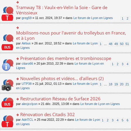
s
ult
Tramway T8 : Vaulx-en-Velin la Soie - Gare de
o
er
n
Vénissieux
le
s
par
greg59
» 11 oct. 2024, 19:37 » dans
Le forum de Lyon en Lignes
1
2
m
ult
e
er
s
le
Mobilisons-nous pour l'avenir du trolleybus en France,
s
o
m
a
n
et à Lyon
e
g
s
s
par
Airbus
» 26 avr. 2012, 18:52 » dans
Le forum de Lyon
1
…
48
49
50
51
e
ult
s
en Lignes
n
er
a
o
le
g
Présentation des membres et trombinoscope
n
m
e
lu
e
o
par
citaro66
» 20 juin 2010, 22:39 » dans
Le forum de Lyon en
n
1
2
3
4
le
s
n
Lignes
o
pl
s
s
n
u
a
ult
lu
Nouvelles photos et vidéos... d'ailleurs (2)
s
g
er
le
o
par
UTP38
» 21 juil. 2012, 01:13 » dans
Le forum de Lyon
1
…
18
19
20
21
ré
e
le
pl
n
en Lignes
c
n
m
u
s
e
o
e
s
ult
Restructuration Réseau de Surface 2026
nt
n
s
ré
er
lu
s
c
o
par
alecjcclyon
» 21 déc. 2025, 13:08 » dans
Le forum de Lyon en Lignes
le
le
a
e
n
m
pl
g
nt
s
Rénovation des Citadis 302
e
u
e
ult
s
o
par
AdriTCL
» 25 mai 2022, 22:29 » dans
Le forum de Lyon
s
1
2
3
4
5
6
n
er
s
n
en Lignes
ré
o
le
a
s
c
n
m