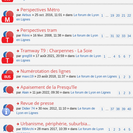
m
u
g
nt
s
lu
e
s
e
ult
Perspectives Métro
le
s
ré
n
er
pl
s
c
o
par
Airbus
» 25 oct. 2016, 11:01 » dans
Le forum de Lyon
1
…
19
20
21
22
o
le
u
a
e
n
en Lignes
n
m
s
g
nt
s
lu
e
ré
e
ult
Perspectives tram
le
s
c
n
er
pl
s
e
o
par
Rémi
» 16 févr. 2008, 11:38 » dans
Le forum de Lyon
1
…
31
32
33
34
o
le
u
a
nt
n
en Lignes
n
m
s
g
s
lu
e
ré
e
ult
Tramway T9 : Charpennes - La Soie
le
s
c
n
er
pl
s
e
o
par
greg59
» 17 août 2021, 20:59 » dans
Le forum de Lyon
1
…
4
5
6
7
o
le
u
a
nt
n
en Lignes
n
m
s
g
s
lu
e
ré
e
ult
Numérotation des lignes
le
s
c
n
er
pl
s
e
o
par
maxc19
» 23 août 2018, 11:37 » dans
Le forum de Lyon en Lignes
1
2
3
o
le
u
a
nt
n
n
m
s
g
s
Apaisement de la Presqu'île
lu
e
ré
e
ult
le
s
c
o
par
Alain
» 11 juin 2022, 09:30 » dans
Le forum de Lyon en Lignes
1
2
3
n
er
pl
s
e
n
o
le
u
a
nt
s
Revue de presse
n
m
s
g
ult
lu
e
ré
o
par
Didier 74
» 30 nov. 2012, 11:10 » dans
Le forum de
1
…
37
38
39
40
e
er
le
s
c
n
Lyon en Lignes
n
le
pl
s
e
s
o
m
u
a
nt
ult
Urbanisme, périphérie, suburbia...
n
e
s
g
er
lu
s
ré
o
par
BBArchi
» 28 mars 2017, 10:39 » dans
Le forum de Lyon
1
2
3
4
5
e
le
le
s