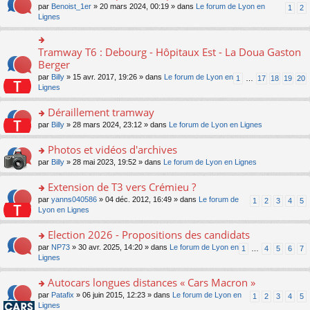
ult
e
s
o
par
Benoist_1er
» 20 mars 2024, 00:19 » dans
Le forum de Lyon en
u
1
2
n
er
nt
s
n
Lignes
s
o
le
a
s
ré
n
m
g
ult
c
lu
e
e
er
e
Tramway T6 : Debourg - Hôpitaux Est - La Doua Gaston
le
o
s
n
le
nt
pl
n
Berger
s
o
m
u
s
a
n
par
Billy
» 15 avr. 2017, 19:26 » dans
Le forum de Lyon en
1
…
17
18
19
20
e
s
ult
g
lu
Lignes
s
ré
er
e
le
s
c
le
n
pl
Déraillement tramway
a
e
m
o
u
g
nt
e
n
o
par
Billy
» 28 mars 2024, 23:12 » dans
Le forum de Lyon en Lignes
s
e
s
lu
n
ré
n
s
le
s
Photos et vidéos d'archives
c
o
a
pl
ult
e
n
o
par
Billy
» 28 mai 2023, 19:52 » dans
Le forum de Lyon en Lignes
g
u
er
nt
lu
n
e
s
le
le
s
Extension de T3 vers Crémieu ?
n
ré
m
pl
ult
o
c
e
o
par
yanns040586
» 04 déc. 2012, 16:49 » dans
Le forum de
1
2
3
4
5
u
er
n
e
s
n
Lyon en Lignes
s
le
lu
nt
s
s
ré
m
le
a
ult
Election 2026 - Propositions des candidats
c
e
pl
g
er
e
s
o
par
NP73
» 30 avr. 2025, 14:20 » dans
Le forum de Lyon en
u
1
…
4
5
6
7
e
le
nt
s
n
Lignes
s
n
m
a
s
ré
o
e
g
ult
c
Autocars longues distances « Cars Macron »
n
s
e
er
e
lu
s
o
par
Patafix
» 06 juin 2015, 12:23 » dans
Le forum de Lyon en
1
2
3
4
5
n
le
nt
le
a
n
Lignes
o
m