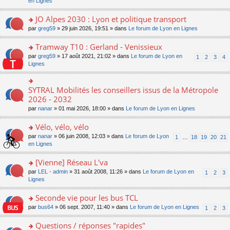
c
n
en Lignes
n
m
pl
a
e
s
o
e
u
g
nt
ult
JO Alpes 2030 : Lyon et politique transport
n
s
s
e
er
lu
s
ré
o
par
greg59
» 29 juin 2026, 19:51 » dans
Le forum de Lyon en Lignes
n
le
le
a
c
n
o
m
pl
g
e
s
Tramway T10 : Gerland - Venissieux
n
e
u
e
nt
ult
lu
s
s
o
par
greg59
» 17 août 2021, 21:02 » dans
Le forum de Lyon en
1
2
3
4
n
er
le
s
ré
n
Lignes
o
le
pl
a
c
s
n
m
u
g
e
ult
lu
e
s
e
nt
er
SYTRAL Mobilités les conseillers issus de la Métropole
le
o
s
ré
n
le
pl
n
2026 - 2032
s
c
o
m
u
s
a
e
n
par
nanar
» 01 mai 2026, 18:00 » dans
Le forum de Lyon en Lignes
e
s
ult
g
nt
lu
s
ré
er
e
le
Vélo, vélo, vélo
s
c
le
n
pl
a
e
m
o
o
par
nanar
» 06 juin 2008, 12:03 » dans
Le forum de Lyon
1
…
18
19
20
21
u
g
nt
e
n
n
en Lignes
s
e
s
lu
s
ré
n
s
le
ult
[Vienne] Réseau L'va
c
o
a
pl
er
e
n
o
par
LEL - admin
» 31 août 2008, 11:26 » dans
Le forum de Lyon en
1
2
3
g
u
le
nt
lu
n
Lignes
e
s
m
le
s
n
ré
e
pl
ult
Seconde vie pour les bus TCL
o
c
s
u
er
n
e
s
o
par
bus64
» 06 sept. 2007, 11:40 » dans
Le forum de Lyon en Lignes
1
2
3
s
le
lu
nt
a
n
ré
m
le
g
s
Questions / réponses "rapides"
c
e
pl
e