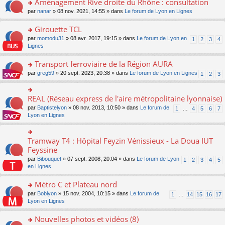
Aménagement Rive droite du Rhône : consultation
n
s
u
e
e
er
lu
s
s
o
par
nanar
» 08 nov. 2021, 14:55 » dans
Le forum de Lyon en Lignes
n
nt
le
le
a
ré
n
o
m
pl
g
c
s
Girouette TCL
n
e
u
e
e
ult
lu
s
s
o
par
momodu31
» 08 avr. 2017, 19:15 » dans
Le forum de Lyon en
1
2
3
4
n
nt
er
le
s
ré
n
Lignes
o
le
pl
a
c
s
n
m
u
g
e
ult
Transport ferroviaire de la Région AURA
lu
e
s
e
nt
er
le
s
ré
o
par
greg59
» 20 sept. 2023, 20:38 » dans
Le forum de Lyon en Lignes
1
2
3
n
le
pl
s
c
n
o
m
u
a
e
s
n
e
s
g
nt
ult
REAL (Réseau express de l'aire métropolitaine lyonnaise)
lu
o
s
ré
e
er
le
n
s
c
par
Baptistelyon
» 08 nov. 2013, 10:50 » dans
Le forum de
1
…
4
5
6
7
n
le
pl
s
a
e
Lyon en Lignes
o
m
u
ult
g
nt
n
e
s
er
e
lu
s
ré
le
n
Tramway T4 : Hôpital Feyzin Vénissieux - La Doua IUT
le
o
s
c
m
o
pl
n
Feyssine
a
e
e
n
u
s
g
nt
s
lu
par
Bibouquet
» 07 sept. 2008, 20:04 » dans
Le forum de Lyon
1
2
3
4
5
s
ult
e
s
le
en Lignes
ré
er
n
a
pl
c
le
o
g
u
Métro C et Plateau nord
e
m
n
e
s
nt
e
lu
o
par
Boblyon
» 15 nov. 2004, 10:15 » dans
Le forum de
1
…
14
15
16
17
n
ré
s
le
n
Lyon en Lignes
o
c
s
pl
s
n
e
a
u
ult
Nouvelles photos et vidéos (8)
lu
nt
g
s
er