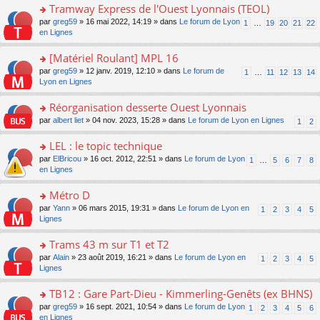
g
ult
e
Tramway Express de l'Ouest Lyonnais (TEOL)
lu
e
e
er
nt
le
s
o
par
greg59
» 16 mai 2022, 14:19 » dans
Le forum de Lyon
1
…
19
20
21
22
n
le
pl
s
n
en Lignes
o
m
u
a
s
n
e
s
g
ult
[Matériel Roulant] MPL 16
lu
s
ré
e
er
le
s
c
o
par
greg59
» 12 janv. 2019, 12:10 » dans
Le forum de
1
…
11
12
13
14
n
le
pl
a
e
n
Lyon en Lignes
o
m
u
g
nt
s
n
e
s
e
ult
Réorganisation desserte Ouest Lyonnais
lu
s
ré
n
er
le
s
c
o
par
albert liet
» 04 nov. 2023, 15:28 » dans
Le forum de Lyon en Lignes
1
2
o
le
pl
a
e
n
n
m
u
g
nt
s
LEL : le topic technique
lu
e
s
e
ult
le
s
ré
o
par
ElBricou
» 16 oct. 2012, 22:51 » dans
Le forum de Lyon
1
…
5
6
7
8
n
er
pl
s
c
n
en Lignes
o
le
u
a
e
s
n
m
s
g
nt
ult
Métro D
lu
e
ré
e
er
le
s
c
o
par
Yann
» 06 mars 2015, 19:31 » dans
Le forum de Lyon en
1
2
3
4
5
n
le
pl
s
e
n
Lignes
o
m
u
a
nt
s
n
e
s
g
ult
Trams 43 m sur T1 et T2
lu
s
ré
e
er
le
s
c
o
par
Alain
» 23 août 2019, 16:21 » dans
Le forum de Lyon en
1
2
3
4
5
n
le
pl
a
e
n
Lignes
o
m
u
g
nt
s
n
e
s
e
ult
TB12 : Gare Part-Dieu - Kimmerling-Genêts (ex BHNS)
lu
s
ré
n
er
le
s
c
o
par
greg59
» 16 sept. 2021, 10:54 » dans
Le forum de Lyon
1
2
3
4
5
6
o
le
pl
a
e
n
en Lignes
n