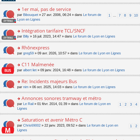
pl
g
s
n
e
u
e
ult
1er mai, pas de service
lu
s
s
n
er
le
s
ré
o
par
Bibouquet
» 27 avr. 2006, 06:24 » dans
Le forum de
1
…
7
8
9
10
o
le
pl
a
c
n
Lyon en Lignes
n
m
u
g
e
s
lu
e
s
e
nt
ult
Intégration tarifaire TCL/SNCF
le
s
ré
n
er
pl
s
c
o
par
Billy
» 16 juil. 2023, 14:47 » dans
Le forum de Lyon en Lignes
o
le
u
a
e
n
n
m
s
g
nt
s
Rhônexpress
lu
e
ré
e
ult
le
s
c
o
par
greg59
» 09 avr. 2026, 10:57 » dans
Le forum de Lyon en Lignes
n
er
pl
s
e
n
o
le
u
a
nt
s
C11 Malmenée
n
m
s
g
ult
lu
e
ré
o
par
albert liet
» 09 janv. 2024, 16:48 » dans
Le forum de Lyon en Lignes
e
er
le
s
c
n
n
le
pl
s
e
s
Re: Incidents majeurs Bus
o
m
u
a
nt
ult
n
e
s
o
par
nim
» 06 oct. 2025, 14:03 » dans
Le forum de Lyon en Lignes
g
er
lu
s
ré
n
e
le
le
s
c
s
Annonces sonores tramway et métro
n
m
pl
a
e
ult
o
e
u
o
par
Le Rail
» 01 févr. 2014, 01:39 » dans
Le forum de Lyon en
1
2
3
4
g
nt
er
n
s
s
n
Lignes
e
le
lu
s
ré
s
n
m
le
a
c
ult
Saturation et avenir Métro C
o
e
pl
g
e
er
n
s
u
o
par
Chris69002
» 22 janv. 2023, 09:52 » dans
Le forum de Lyon en
1
2
e
nt
le
lu
s
s
n
Lignes
n
m
le
a
ré
s
o
e
pl
g
c
ult