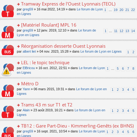
pl
g
s
Tramway Express de l'Ouest Lyonnais (TEOL)
c
e
u
e
ult
e
s
o
par
greg59
» 16 mai 2022, 14:19 » dans
Le forum de Lyon
s
1
…
19
20
21
22
n
er
nt
s
n
en Lignes
ré
o
le
a
s
c
n
m
g
ult
e
[Matériel Roulant] MPL 16
lu
e
e
er
nt
le
s
o
par
greg59
» 12 janv. 2019, 12:10 » dans
Le forum de
1
…
11
12
13
14
n
le
pl
s
n
Lyon en Lignes
o
m
u
a
s
n
e
s
g
ult
Réorganisation desserte Ouest Lyonnais
lu
s
ré
e
er
le
s
c
o
par
albert liet
» 04 nov. 2023, 15:28 » dans
Le forum de Lyon en Lignes
1
2
n
le
pl
a
e
n
o
m
u
g
nt
s
LEL : le topic technique
n
e
s
e
ult
lu
s
ré
o
par
ElBricou
» 16 oct. 2012, 22:51 » dans
Le forum de Lyon
1
…
5
6
7
8
n
er
le
s
c
n
en Lignes
o
le
pl
a
e
s
n
m
u
g
nt
ult
Métro D
lu
e
s
e
er
le
s
ré
o
par
Yann
» 06 mars 2015, 19:31 » dans
Le forum de Lyon en
1
2
3
4
5
n
le
pl
s
c
n
Lignes
o
m
u
a
e
s
n
e
s
g
nt
ult
Trams 43 m sur T1 et T2
lu
s
ré
e
er
le
s
c
o
par
Alain
» 23 août 2019, 16:21 » dans
Le forum de Lyon en
1
2
3
4
5
n
le
pl
a
e
n
Lignes
o
m
u
g
nt
s
n
e
s
e
ult
TB12 : Gare Part-Dieu - Kimmerling-Genêts (ex BHNS)
lu
s
ré
n
er
le
s
c
o
par
greg59
» 16 sept. 2021, 10:54 » dans
Le forum de Lyon
1
2
3
4
5
6
o
le
pl
a
e
n
en Lignes
n