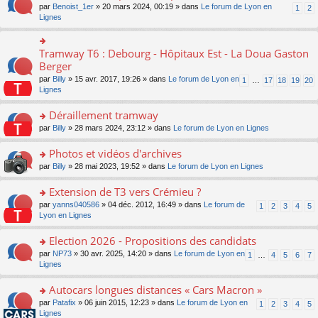
ult
e
s
o
par
Benoist_1er
» 20 mars 2024, 00:19 » dans
Le forum de Lyon en
u
1
2
n
er
nt
s
n
Lignes
s
o
le
a
s
ré
n
m
g
ult
c
lu
e
e
er
e
Tramway T6 : Debourg - Hôpitaux Est - La Doua Gaston
le
o
s
n
le
nt
pl
n
Berger
s
o
m
u
s
a
n
par
Billy
» 15 avr. 2017, 19:26 » dans
Le forum de Lyon en
1
…
17
18
19
20
e
s
ult
g
lu
Lignes
s
ré
er
e
le
s
c
le
n
pl
Déraillement tramway
a
e
m
o
u
g
nt
e
n
o
par
Billy
» 28 mars 2024, 23:12 » dans
Le forum de Lyon en Lignes
s
e
s
lu
n
ré
n
s
le
s
Photos et vidéos d'archives
c
o
a
pl
ult
e
n
o
par
Billy
» 28 mai 2023, 19:52 » dans
Le forum de Lyon en Lignes
g
u
er
nt
lu
n
e
s
le
le
s
Extension de T3 vers Crémieu ?
n
ré
m
pl
ult
o
c
e
o
par
yanns040586
» 04 déc. 2012, 16:49 » dans
Le forum de
1
2
3
4
5
u
er
n
e
s
n
Lyon en Lignes
s
le
lu
nt
s
s
ré
m
le
a
ult
Election 2026 - Propositions des candidats
c
e
pl
g
er
e
s
o
par
NP73
» 30 avr. 2025, 14:20 » dans
Le forum de Lyon en
u
1
…
4
5
6
7
e
le
nt
s
n
Lignes
s
n
m
a
s
ré
o
e
g
ult
c
Autocars longues distances « Cars Macron »
n
s
e
er
e
lu
s
o
par
Patafix
» 06 juin 2015, 12:23 » dans
Le forum de Lyon en
1
2
3
4
5
n
le
nt
le
a
n
Lignes
o
m