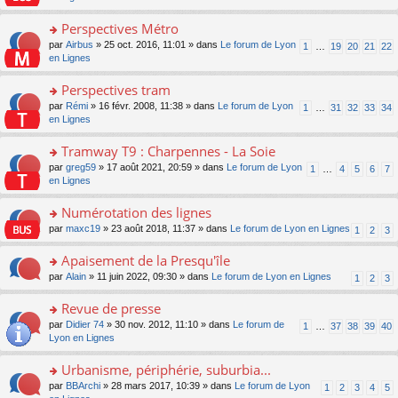
m
u
g
nt
s
lu
e
s
e
ult
Perspectives Métro
le
s
ré
n
er
pl
s
c
o
par
Airbus
» 25 oct. 2016, 11:01 » dans
Le forum de Lyon
1
…
19
20
21
22
o
le
u
a
e
n
en Lignes
n
m
s
g
nt
s
lu
e
ré
e
ult
Perspectives tram
le
s
c
n
er
pl
s
e
o
par
Rémi
» 16 févr. 2008, 11:38 » dans
Le forum de Lyon
1
…
31
32
33
34
o
le
u
a
nt
n
en Lignes
n
m
s
g
s
lu
e
ré
e
ult
Tramway T9 : Charpennes - La Soie
le
s
c
n
er
pl
s
e
o
par
greg59
» 17 août 2021, 20:59 » dans
Le forum de Lyon
1
…
4
5
6
7
o
le
u
a
nt
n
en Lignes
n
m
s
g
s
lu
e
ré
e
ult
Numérotation des lignes
le
s
c
n
er
pl
s
e
o
par
maxc19
» 23 août 2018, 11:37 » dans
Le forum de Lyon en Lignes
1
2
3
o
le
u
a
nt
n
n
m
s
g
s
Apaisement de la Presqu'île
lu
e
ré
e
ult
le
s
c
o
par
Alain
» 11 juin 2022, 09:30 » dans
Le forum de Lyon en Lignes
1
2
3
n
er
pl
s
e
n
o
le
u
a
nt
s
Revue de presse
n
m
s
g
ult
lu
e
ré
o
par
Didier 74
» 30 nov. 2012, 11:10 » dans
Le forum de
1
…
37
38
39
40
e
er
le
s
c
n
Lyon en Lignes
n
le
pl
s
e
s
o
m
u
a
nt
ult
Urbanisme, périphérie, suburbia...
n
e
s
g
er
lu
s
ré
o
par
BBArchi
» 28 mars 2017, 10:39 » dans
Le forum de Lyon
1
2
3
4
5
e
le
le
s