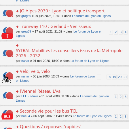
c
n
en Lignes
n
m
pl
a
e
s
o
e
u
g
nt
ult
JO Alpes 2030 : Lyon et politique transport
n
s
s
e
er
lu
s
ré
o
par
greg59
» 29 juin 2026, 19:51 » dans
Le forum de Lyon en Lignes
n
le
le
a
c
n
o
m
pl
g
e
s
Tramway T10 : Gerland - Venissieux
n
e
u
e
nt
ult
lu
s
s
o
par
greg59
» 17 août 2021, 21:02 » dans
Le forum de Lyon en
1
2
3
4
n
er
le
s
ré
n
Lignes
o
le
pl
a
c
s
n
m
u
g
e
ult
lu
e
s
e
nt
er
SYTRAL Mobilités les conseillers issus de la Métropole
le
o
s
ré
n
le
pl
n
2026 - 2032
s
c
o
m
u
s
a
e
n
par
nanar
» 01 mai 2026, 18:00 » dans
Le forum de Lyon en Lignes
e
s
ult
g
nt
lu
s
ré
er
e
le
Vélo, vélo, vélo
s
c
le
n
pl
a
e
m
o
o
par
nanar
» 06 juin 2008, 12:03 » dans
Le forum de Lyon
1
…
18
19
20
21
u
g
nt
e
n
n
en Lignes
s
e
s
lu
s
ré
n
s
le
ult
[Vienne] Réseau L'va
c
o
a
pl
er
e
n
o
par
LEL - admin
» 31 août 2008, 11:26 » dans
Le forum de Lyon en
1
2
3
g
u
le
nt
lu
n
Lignes
e
s
m
le
s
n
ré
e
pl
ult
Seconde vie pour les bus TCL
o
c
s
u
er
n
e
s
o
par
bus64
» 06 sept. 2007, 11:40 » dans
Le forum de Lyon en Lignes
1
2
3
s
le
lu
nt
a
n
ré
m
le
g
s
Questions / réponses "rapides"
c
e
pl
e