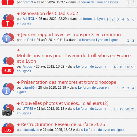
s
par
greg59
» 11 oct. 2024, 19:37 » dans
Le forum de Lyon en Lignes
1
2
ult
er
Rénovation des Citadis 302
le
m
o
par
AdriTCL
» 25 mai 2022, 22:29 » dans
Le forum de Lyon
1
2
3
4
5
6
e
n
en Lignes
s
s
s
ult
Jeux en rapport avec les transports en commun
a
er
o
par
Le Rail
» 24 août 2014, 01:11 » dans
Le forum de Lyon en Lignes
1
2
g
le
n
e
m
s
n
e
ult
Mobilisons-nous pour l'avenir du trolleybus en France,
o
o
s
er
n
n
et à Lyon
s
le
lu
s
a
par
Airbus
» 26 avr. 2012, 18:52 » dans
Le forum de Lyon
1
…
48
49
50
51
m
le
ult
g
en Lignes
e
pl
er
e
s
u
le
n
Présentation des membres et trombinoscope
s
s
m
o
a
ré
e
n
o
par
citaro66
» 20 juin 2010, 22:39 » dans
Le forum de Lyon en
1
2
3
4
g
c
s
lu
n
Lignes
e
e
s
le
s
n
nt
a
pl
ult
Nouvelles photos et vidéos... d'ailleurs (2)
o
g
u
er
n
o
par
UTP38
» 21 juil. 2012, 01:13 » dans
Le forum de Lyon
1
…
18
19
20
21
e
s
le
lu
n
en Lignes
n
ré
m
le
s
o
c
e
pl
ult
Restructuration Réseau de Surface 2026
n
e
s
u
er
lu
nt
s
o
par
alecjcclyon
» 21 déc. 2025, 13:08 » dans
Le forum de Lyon en Lignes
s
le
le
a
n
ré
m