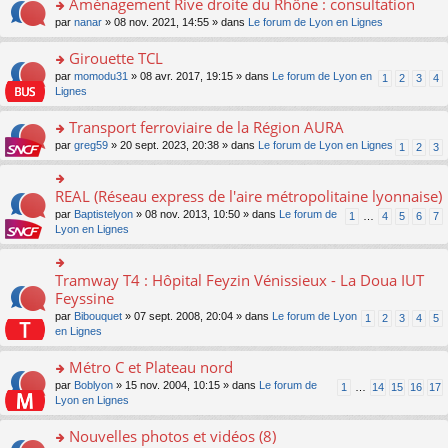
Aménagement Rive droite du Rhône : consultation
n
s
u
e
e
er
lu
s
s
o
par
nanar
» 08 nov. 2021, 14:55 » dans
Le forum de Lyon en Lignes
n
nt
le
le
a
ré
n
o
m
pl
g
c
s
Girouette TCL
n
e
u
e
e
ult
lu
s
s
o
par
momodu31
» 08 avr. 2017, 19:15 » dans
Le forum de Lyon en
1
2
3
4
n
nt
er
le
s
ré
n
Lignes
o
le
pl
a
c
s
n
m
u
g
e
ult
Transport ferroviaire de la Région AURA
lu
e
s
e
nt
er
le
s
ré
o
par
greg59
» 20 sept. 2023, 20:38 » dans
Le forum de Lyon en Lignes
1
2
3
n
le
pl
s
c
n
o
m
u
a
e
s
n
e
s
g
nt
ult
REAL (Réseau express de l'aire métropolitaine lyonnaise)
lu
o
s
ré
e
er
le
n
s
c
par
Baptistelyon
» 08 nov. 2013, 10:50 » dans
Le forum de
1
…
4
5
6
7
n
le
pl
s
a
e
Lyon en Lignes
o
m
u
ult
g
nt
n
e
s
er
e
lu
s
ré
le
n
Tramway T4 : Hôpital Feyzin Vénissieux - La Doua IUT
le
o
s
c
m
o
pl
n
Feyssine
a
e
e
n
u
s
g
nt
s
lu
par
Bibouquet
» 07 sept. 2008, 20:04 » dans
Le forum de Lyon
1
2
3
4
5
s
ult
e
s
le
en Lignes
ré
er
n
a
pl
c
le
o
g
u
Métro C et Plateau nord
e
m
n
e
s
nt
e
lu
o
par
Boblyon
» 15 nov. 2004, 10:15 » dans
Le forum de
1
…
14
15
16
17
n
ré
s
le
n
Lyon en Lignes
o
c
s
pl
s
n
e
a
u
ult
Nouvelles photos et vidéos (8)
lu
nt
g
s
er