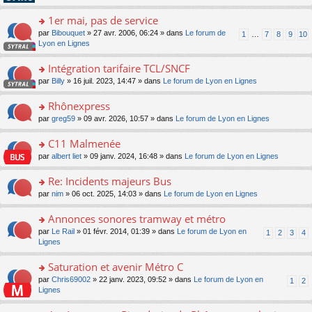
pl
g
s
n
e
u
e
ult
1er mai, pas de service
lu
s
s
n
er
le
s
ré
o
par
Bibouquet
» 27 avr. 2006, 06:24 » dans
Le forum de
1
…
7
8
9
10
o
le
pl
a
c
n
Lyon en Lignes
n
m
u
g
e
s
lu
e
s
e
nt
ult
Intégration tarifaire TCL/SNCF
le
s
ré
n
er
pl
s
c
o
par
Billy
» 16 juil. 2023, 14:47 » dans
Le forum de Lyon en Lignes
o
le
u
a
e
n
n
m
s
g
nt
s
Rhônexpress
lu
e
ré
e
ult
le
s
c
o
par
greg59
» 09 avr. 2026, 10:57 » dans
Le forum de Lyon en Lignes
n
er
pl
s
e
n
o
le
u
a
nt
s
C11 Malmenée
n
m
s
g
ult
lu
e
ré
o
par
albert liet
» 09 janv. 2024, 16:48 » dans
Le forum de Lyon en Lignes
e
er
le
s
c
n
n
le
pl
s
e
s
Re: Incidents majeurs Bus
o
m
u
a
nt
ult
n
e
s
o
par
nim
» 06 oct. 2025, 14:03 » dans
Le forum de Lyon en Lignes
g
er
lu
s
ré
n
e
le
le
s
c
s
Annonces sonores tramway et métro
n
m
pl
a
e
ult
o
e
u
o
par
Le Rail
» 01 févr. 2014, 01:39 » dans
Le forum de Lyon en
1
2
3
4
g
nt
er
n
s
s
n
Lignes
e
le
lu
s
ré
s
n
m
le
a
c
ult
Saturation et avenir Métro C
o
e
pl
g
e
er
n
s
u
o
par
Chris69002
» 22 janv. 2023, 09:52 » dans
Le forum de Lyon en
1
2
e
nt
le
lu
s
s
n
Lignes
n
m
le
a
ré
s
o
e
pl
g
c
ult