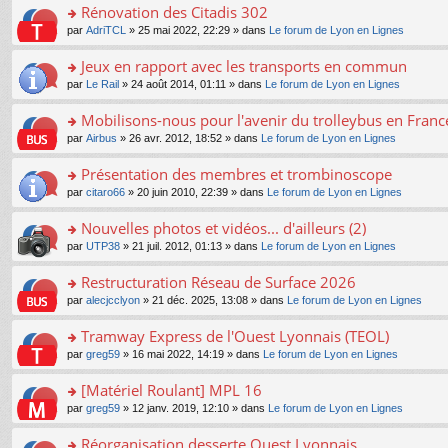
s
Rénovation des Citadis 302
ult
o
par
AdriTCL
» 25 mai 2022, 22:29 » dans
Le forum de Lyon en Lignes
er
n
le
s
Jeux en rapport avec les transports en commun
m
ult
e
o
par
Le Rail
» 24 août 2014, 01:11 » dans
Le forum de Lyon en Lignes
er
s
n
le
s
s
Mobilisons-nous pour l'avenir du trolleybus en France
m
a
ult
e
o
par
Airbus
» 26 avr. 2012, 18:52 » dans
Le forum de Lyon en Lignes
g
er
s
n
e
le
s
s
Présentation des membres et trombinoscope
n
m
a
ult
o
e
o
par
citaro66
» 20 juin 2010, 22:39 » dans
Le forum de Lyon en Lignes
g
er
n
s
n
e
le
lu
s
s
Nouvelles photos et vidéos... d'ailleurs (2)
n
m
le
a
ult
o
e
pl
o
par
UTP38
» 21 juil. 2012, 01:13 » dans
Le forum de Lyon en Lignes
g
er
n
s
u
n
e
le
lu
s
s
s
Restructuration Réseau de Surface 2026
n
m
le
a
ré
ult
o
e
pl
o
par
alecjcclyon
» 21 déc. 2025, 13:08 » dans
Le forum de Lyon en Lignes
g
c
er
n
s
u
n
e
e
le
lu
s
s
s
Tramway Express de l'Ouest Lyonnais (TEOL)
n
nt
m
le
a
ré
ult
o
e
pl
o
par
greg59
» 16 mai 2022, 14:19 » dans
Le forum de Lyon en Lignes
g
c
er
n
s
u
n
e
e
le
lu
s
s
s
[Matériel Roulant] MPL 16
n
nt
m
le
a
ré
ult
o
e
pl
o
par
greg59
» 12 janv. 2019, 12:10 » dans
Le forum de Lyon en Lignes
g
c
er
n
s
u
n
e
e
le
lu
s
s
s
Réorganisation desserte Ouest Lyonnais
n
nt
m
le