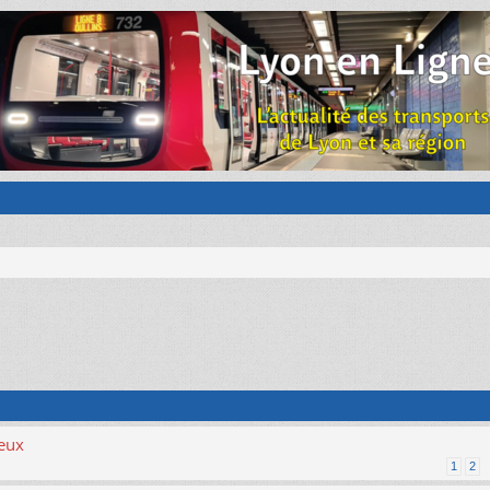
ieux
1
2