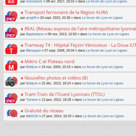
e
pl
o
par
momodu31
» 08 avr. 2017, 19:15 » dans
Le forum de Lyon en Lignes
g
c
er
n
s
u
n
e
e
le
lu
s
s
s
Transport ferroviaire de la Région AURA
n
nt
m
le
a
ré
ult
o
e
pl
o
par
greg59
» 20 sept. 2023, 20:38 » dans
Le forum de Lyon en Lignes
g
c
er
n
s
u
n
e
e
le
lu
s
s
s
REAL (Réseau express de l'aire métropolitaine lyonnai
n
nt
m
le
a
ré
ult
o
e
pl
o
par
Baptistelyon
» 08 nov. 2013, 10:50 » dans
Le forum de Lyon en Lignes
g
c
er
n
s
u
n
e
e
le
lu
s
s
s
Tramway T4 : Hôpital Feyzin Vénissieux - La Doua IU
n
nt
m
le
a
ré
ult
o
e
pl
o
par
Bibouquet
» 07 sept. 2008, 20:04 » dans
Le forum de Lyon en Lignes
g
c
er
n
s
u
n
e
e
le
lu
s
s
s
Métro C et Plateau nord
n
nt
m
le
a
ré
ult
o
e
pl
o
par
Boblyon
» 15 nov. 2004, 10:15 » dans
Le forum de Lyon en Lignes
g
c
er
n
s
u
n
e
e
le
lu
s
s
s
Nouvelles photos et vidéos (8)
n
nt
m
le
a
ré
ult
o
e
pl
o
par
Boblyon
» 22 déc. 2013, 18:24 » dans
Le forum de Lyon en Lignes
g
c
er
n
s
u
n
e
e
le
lu
s
s
s
Tram-Train de l'Ouest Lyonnais (TTOL)
n
nt
m
le
a
ré
ult
o
e
pl
o
par
Tomtom
» 12 janv. 2012, 18:28 » dans
Le forum de Lyon en Lignes
g
c
er
n
s
u
n
e
e
le
lu
s
s
s
Gratuité du réseau
n
nt
m
le
a
ré
ult
o
e
pl
o
par
titi69100
» 27 janv. 2014, 16:33 » dans
Le forum de Lyon en Lignes
g
c
er
n
s
u
n
e
e
le
lu
s
s
s
n
nt
m
le
a
ré
ult
o
e
pl
g
c
er
n