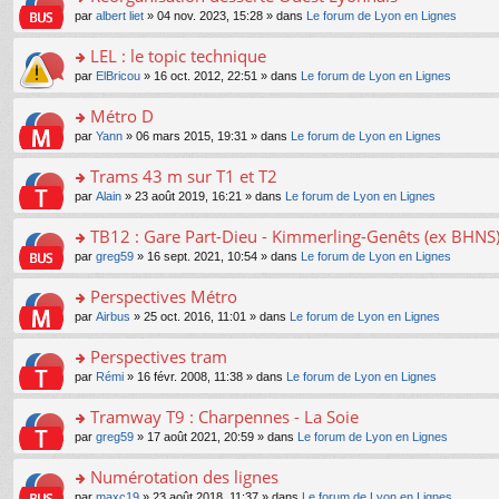
a
ré
ult
o
e
pl
o
par
albert liet
» 04 nov. 2023, 15:28 » dans
Le forum de Lyon en Lignes
g
c
er
n
s
u
n
e
e
le
lu
s
s
s
LEL : le topic technique
n
nt
m
le
a
ré
ult
o
e
pl
o
par
ElBricou
» 16 oct. 2012, 22:51 » dans
Le forum de Lyon en Lignes
g
c
er
n
s
u
n
e
e
le
lu
s
s
s
Métro D
n
nt
m
le
a
ré
ult
o
e
pl
o
par
Yann
» 06 mars 2015, 19:31 » dans
Le forum de Lyon en Lignes
g
c
er
n
s
u
n
e
e
le
lu
s
s
s
Trams 43 m sur T1 et T2
n
nt
m
le
a
ré
ult
o
e
pl
o
par
Alain
» 23 août 2019, 16:21 » dans
Le forum de Lyon en Lignes
g
c
er
n
s
u
n
e
e
le
lu
s
s
s
TB12 : Gare Part-Dieu - Kimmerling-Genêts (ex BHNS
n
nt
m
le
a
ré
ult
o
e
pl
o
par
greg59
» 16 sept. 2021, 10:54 » dans
Le forum de Lyon en Lignes
g
c
er
n
s
u
n
e
e
le
lu
s
s
s
Perspectives Métro
n
nt
m
le
a
ré
ult
o
e
pl
o
par
Airbus
» 25 oct. 2016, 11:01 » dans
Le forum de Lyon en Lignes
g
c
er
n
s
u
n
e
e
le
lu
s
s
s
Perspectives tram
n
nt
m
le
a
ré
ult
o
e
pl
o
par
Rémi
» 16 févr. 2008, 11:38 » dans
Le forum de Lyon en Lignes
g
c
er
n
s
u
n
e
e
le
lu
s
s
s
Tramway T9 : Charpennes - La Soie
n
nt
m
le
a
ré
ult
o
e
pl
o
par
greg59
» 17 août 2021, 20:59 » dans
Le forum de Lyon en Lignes
g
c
er
n
s
u
n
e
e
le
lu
s
s
s
Numérotation des lignes
n
nt
m
le
a
ré
ult
o
e
pl
o
par
maxc19
» 23 août 2018, 11:37 » dans
Le forum de Lyon en Lignes