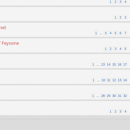
1
2
3
4
1
2
3
se)
1
…
3
4
5
6
7
T Feyssine
1
2
3
4
5
1
…
13
14
15
16
17
1
…
10
11
12
13
14
1
…
28
29
30
31
32
1
2
3
4