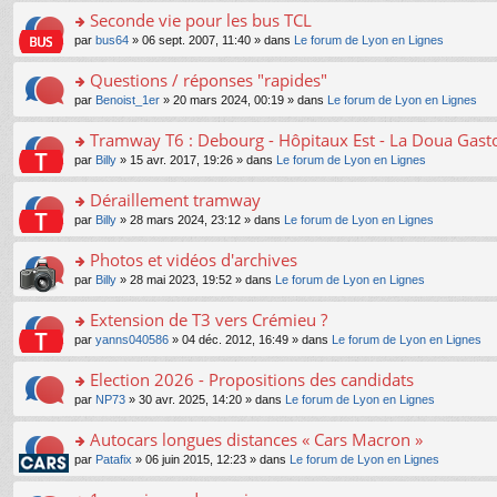
e
e
le
lu
s
s
s
Seconde vie pour les bus TCL
n
nt
m
le
a
ré
ult
o
e
pl
o
par
bus64
» 06 sept. 2007, 11:40 » dans
Le forum de Lyon en Lignes
g
c
er
n
s
u
n
e
e
le
lu
s
s
s
Questions / réponses "rapides"
n
nt
m
le
a
ré
ult
o
e
pl
o
par
Benoist_1er
» 20 mars 2024, 00:19 » dans
Le forum de Lyon en Lignes
g
c
er
n
s
u
n
e
e
le
lu
s
s
s
Tramway T6 : Debourg - Hôpitaux Est - La Doua Gast
n
nt
m
le
a
ré
ult
o
e
pl
o
par
Billy
» 15 avr. 2017, 19:26 » dans
Le forum de Lyon en Lignes
g
c
er
n
s
u
n
e
e
le
lu
s
s
s
Déraillement tramway
n
nt
m
le
a
ré
ult
o
e
pl
o
par
Billy
» 28 mars 2024, 23:12 » dans
Le forum de Lyon en Lignes
g
c
er
n
s
u
n
e
e
le
lu
s
s
s
Photos et vidéos d'archives
n
nt
m
le
a
ré
ult
o
e
pl
o
par
Billy
» 28 mai 2023, 19:52 » dans
Le forum de Lyon en Lignes
g
c
er
n
s
u
n
e
e
le
lu
s
s
s
Extension de T3 vers Crémieu ?
n
nt
m
le
a
ré
ult
o
e
pl
o
par
yanns040586
» 04 déc. 2012, 16:49 » dans
Le forum de Lyon en Lignes
g
c
er
n
s
u
n
e
e
le
lu
s
s
s
Election 2026 - Propositions des candidats
n
nt
m
le
a
ré
ult
o
e
pl
o
par
NP73
» 30 avr. 2025, 14:20 » dans
Le forum de Lyon en Lignes
g
c
er
n
s
u
n
e
e
le
lu
s
s
s
Autocars longues distances « Cars Macron »
n
nt
m
le
a
ré
ult
o
e
pl
o
par
Patafix
» 06 juin 2015, 12:23 » dans
Le forum de Lyon en Lignes
g
c
er
n
s
u
n
e
e
le
lu
s
s
s
n