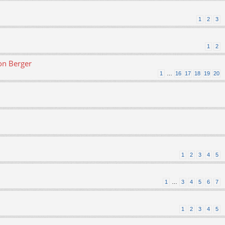
1
2
3
1
2
on Berger
1
…
16
17
18
19
20
1
2
3
4
5
1
…
3
4
5
6
7
1
2
3
4
5