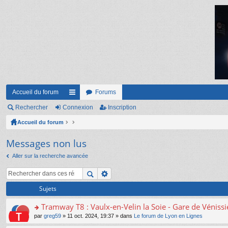
Accueil du forum
Forums
Rechercher
Connexion
ac
Inscription
Accueil du forum
co
ur
Messages non lus
ci
Aller sur la recherche avancée
s
Sujets
Tramway T8 : Vaulx-en-Velin la Soie - Gare de Véniss
o
par
greg59
» 11 oct. 2024, 19:37 » dans
Le forum de Lyon en Lignes
n