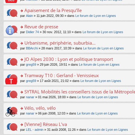
g
c
er
n
s
u
n
e
e
le
lu
s
s
s
Apaisement de la Presqu'île
n
nt
m
le
a
ré
ult
o
e
pl
o
par
Alain
» 11 juin 2022, 09:30 » dans
Le forum de Lyon en Lignes
g
c
er
n
s
u
n
e
e
le
lu
s
s
s
Revue de presse
n
nt
m
le
a
ré
ult
o
e
pl
o
par
Didier 74
» 30 nov. 2012, 11:10 » dans
Le forum de Lyon en Lignes
g
c
er
n
s
u
n
e
e
le
lu
s
s
s
Urbanisme, périphérie, suburbia...
n
nt
m
le
a
ré
ult
o
e
pl
o
par
BBArchi
» 28 mars 2017, 10:39 » dans
Le forum de Lyon en Lignes
g
c
er
n
s
u
n
e
e
le
lu
s
s
s
JO Alpes 2030 : Lyon et politique transport
n
nt
m
le
a
ré
ult
o
e
pl
o
par
greg59
» 29 juin 2026, 19:51 » dans
Le forum de Lyon en Lignes
g
c
er
n
s
u
n
e
e
le
lu
s
s
s
Tramway T10 : Gerland - Venissieux
n
nt
m
le
a
ré
ult
o
e
pl
o
par
greg59
» 17 août 2021, 21:02 » dans
Le forum de Lyon en Lignes
g
c
er
n
s
u
n
e
e
le
lu
s
s
s
SYTRAL Mobilités les conseillers issus de la Métropo
n
nt
m
le
a
ré
ult
o
e
pl
o
par
nanar
» 01 mai 2026, 18:00 » dans
Le forum de Lyon en Lignes
g
c
er
n
s
u
n
e
e
le
lu
s
s
s
Vélo, vélo, vélo
n
nt
m
le
a
ré
ult
o
e
pl
o
par
nanar
» 06 juin 2008, 12:03 » dans
Le forum de Lyon en Lignes
g
c
er
n
s
u
n
e
e
le
lu
s
s
s
[Vienne] Réseau L'va
n
nt
m
le
a
ré
ult
o
e
pl
o
par
LEL - admin
» 31 août 2008, 11:26 » dans
Le forum de Lyon en Lignes
g
c
er
n
s
u
n