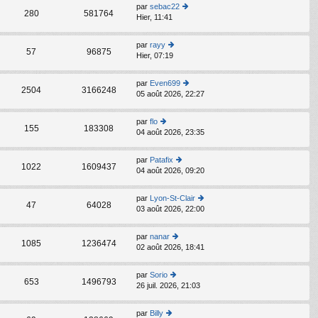
s
par
sebac22
C
ult
280
581764
Hier, 11:41
o
er
n
le
s
d
par
rayy
C
ult
57
96875
er
Hier, 07:19
o
er
ni
n
le
er
s
d
par
Even699
m
C
ult
2504
3166248
er
05 août 2026, 22:27
o
e
er
ni
n
s
le
er
s
s
d
par
flo
m
C
ult
155
183308
a
er
04 août 2026, 23:35
o
e
er
g
ni
n
s
le
e
er
s
s
d
par
Patafix
m
C
ult
1022
1609437
a
er
04 août 2026, 09:20
o
e
er
g
ni
n
s
le
e
er
s
s
d
par
Lyon-St-Clair
m
C
ult
47
64028
a
er
03 août 2026, 22:00
o
e
er
g
ni
n
s
le
e
er
s
s
d
par
nanar
m
C
ult
1085
1236474
a
er
02 août 2026, 18:41
o
e
er
g
ni
n
s
le
e
er
s
s
d
par
Sorio
m
C
ult
653
1496793
a
er
26 juil. 2026, 21:03
o
e
er
g
ni
n
s
le
e
er
s
s
d
par
Billy
m
C