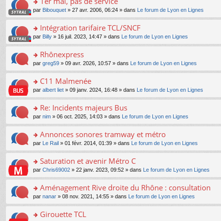
1er mai, pas de service
nt
m
le
a
ré
ult
o
e
pl
o
par
Bibouquet
» 27 avr. 2006, 06:24 » dans
Le forum de Lyon en Lignes
g
c
er
n
s
u
n
e
e
le
lu
s
s
s
Intégration tarifaire TCL/SNCF
n
nt
m
le
a
ré
ult
o
e
pl
o
par
Billy
» 16 juil. 2023, 14:47 » dans
Le forum de Lyon en Lignes
g
c
er
n
s
u
n
e
e
le
lu
s
s
s
Rhônexpress
n
nt
m
le
a
ré
ult
o
e
pl
o
par
greg59
» 09 avr. 2026, 10:57 » dans
Le forum de Lyon en Lignes
g
c
er
n
s
u
n
e
e
le
lu
s
s
s
C11 Malmenée
n
nt
m
le
a
ré
ult
o
e
pl
o
par
albert liet
» 09 janv. 2024, 16:48 » dans
Le forum de Lyon en Lignes
g
c
er
n
s
u
n
e
e
le
lu
s
s
s
Re: Incidents majeurs Bus
n
nt
m
le
a
ré
ult
o
e
pl
o
par
nim
» 06 oct. 2025, 14:03 » dans
Le forum de Lyon en Lignes
g
c
er
n
s
u
n
e
e
le
lu
s
s
s
Annonces sonores tramway et métro
n
nt
m
le
a
ré
ult
o
e
pl
o
par
Le Rail
» 01 févr. 2014, 01:39 » dans
Le forum de Lyon en Lignes
g
c
er
n
s
u
n
e
e
le
lu
s
s
s
Saturation et avenir Métro C
n
nt
m
le
a
ré
ult
o
e
pl
o
par
Chris69002
» 22 janv. 2023, 09:52 » dans
Le forum de Lyon en Lignes
g
c
er
n
s
u
n
e
e
le
lu
s
s
s
Aménagement Rive droite du Rhône : consultation
n
nt
m
le
a
ré
ult
o
e
pl
o
par
nanar
» 08 nov. 2021, 14:55 » dans
Le forum de Lyon en Lignes
g
c
er
n
s
u
n
e
e
le
lu
s
s
s
Girouette TCL
n
nt
m
le
a
ré
ult
o