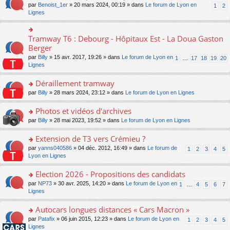
ult
e
s
o
par
Benoist_1er
» 20 mars 2024, 00:19 » dans
Le forum de Lyon en
u
1
2
n
er
nt
s
n
Lignes
s
o
le
a
s
ré
n
m
g
ult
c
lu
e
e
er
e
Tramway T6 : Debourg - Hôpitaux Est - La Doua Gaston
le
o
s
n
le
nt
pl
n
Berger
s
o
m
u
s
a
n
par
Billy
» 15 avr. 2017, 19:26 » dans
Le forum de Lyon en
1
…
17
18
19
20
e
s
ult
g
lu
Lignes
s
ré
er
e
le
s
c
le
n
pl
Déraillement tramway
a
e
m
o
u
g
nt
e
n
o
par
Billy
» 28 mars 2024, 23:12 » dans
Le forum de Lyon en Lignes
s
e
s
lu
n
ré
n
s
le
s
Photos et vidéos d'archives
c
o
a
pl
ult
e
n
o
par
Billy
» 28 mai 2023, 19:52 » dans
Le forum de Lyon en Lignes
g
u
er
nt
lu
n
e
s
le
le
s
Extension de T3 vers Crémieu ?
n
ré
m
pl
ult
o
c
e
o
par
yanns040586
» 04 déc. 2012, 16:49 » dans
Le forum de
1
2
3
4
5
u
er
n
e
s
n
Lyon en Lignes
s
le
lu
nt
s
s
ré
m
le
a
ult
Election 2026 - Propositions des candidats
c
e
pl
g
er
e
s
o
par
NP73
» 30 avr. 2025, 14:20 » dans
Le forum de Lyon en
u
1
…
4
5
6
7
e
le
nt
s
n
Lignes
s
n
m
a
s
ré
o
e
g
ult
c
Autocars longues distances « Cars Macron »
n
s
e
er
e
lu
s
o
par
Patafix
» 06 juin 2015, 12:23 » dans
Le forum de Lyon en
1
2
3
4
5
n
le
nt
le
a
n
Lignes
o
m