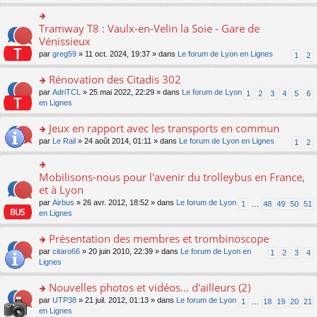
s
ult
er
Tramway T8 : Vaulx-en-Velin la Soie - Gare de
o
le
n
Vénissieux
m
s
par
greg59
» 11 oct. 2024, 19:37 » dans
Le forum de Lyon en Lignes
1
2
e
ult
s
er
Rénovation des Citadis 302
s
le
a
m
o
par
AdriTCL
» 25 mai 2022, 22:29 » dans
Le forum de Lyon
1
2
3
4
5
6
g
e
n
en Lignes
e
s
s
n
s
ult
Jeux en rapport avec les transports en commun
o
a
er
n
o
par
Le Rail
» 24 août 2014, 01:11 » dans
Le forum de Lyon en Lignes
1
2
g
le
lu
n
e
m
le
s
n
e
pl
ult
Mobilisons-nous pour l'avenir du trolleybus en France,
o
o
s
u
er
n
n
et à Lyon
s
s
le
lu
s
a
par
Airbus
» 26 avr. 2012, 18:52 » dans
Le forum de Lyon
1
…
48
49
50
51
ré
m
le
ult
g
en Lignes
c
e
pl
er
e
e
s
u
le
n
Présentation des membres et trombinoscope
nt
s
s
m
o
a
ré
e
n
o
par
citaro66
» 20 juin 2010, 22:39 » dans
Le forum de Lyon en
1
2
3
4
g
c
s
lu
n
Lignes
e
e
s
le
s
n
nt
a
pl
ult
Nouvelles photos et vidéos... d'ailleurs (2)
o
g
u
er
n
o
par
UTP38
» 21 juil. 2012, 01:13 » dans
Le forum de Lyon
1
…
18
19
20
21
e
s
le
lu
n
en Lignes
n
ré
m