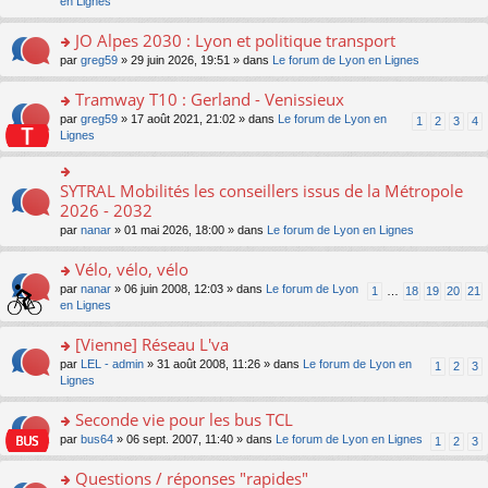
c
n
en Lignes
n
m
pl
a
e
s
o
e
u
g
nt
ult
JO Alpes 2030 : Lyon et politique transport
n
s
s
e
er
lu
s
ré
o
par
greg59
» 29 juin 2026, 19:51 » dans
Le forum de Lyon en Lignes
n
le
le
a
c
n
o
m
pl
g
e
s
Tramway T10 : Gerland - Venissieux
n
e
u
e
nt
ult
lu
s
s
o
par
greg59
» 17 août 2021, 21:02 » dans
Le forum de Lyon en
1
2
3
4
n
er
le
s
ré
n
Lignes
o
le
pl
a
c
s
n
m
u
g
e
ult
lu
e
s
e
nt
er
SYTRAL Mobilités les conseillers issus de la Métropole
le
o
s
ré
n
le
pl
n
2026 - 2032
s
c
o
m
u
s
a
e
n
par
nanar
» 01 mai 2026, 18:00 » dans
Le forum de Lyon en Lignes
e
s
ult
g
nt
lu
s
ré
er
e
le
Vélo, vélo, vélo
s
c
le
n
pl
a
e
m
o
o
par
nanar
» 06 juin 2008, 12:03 » dans
Le forum de Lyon
1
…
18
19
20
21
u
g
nt
e
n
n
en Lignes
s
e
s
lu
s
ré
n
s
le
ult
[Vienne] Réseau L'va
c
o
a
pl
er
e
n
o
par
LEL - admin
» 31 août 2008, 11:26 » dans
Le forum de Lyon en
1
2
3
g
u
le
nt
lu
n
Lignes
e
s
m
le
s
n
ré
e
pl
ult
Seconde vie pour les bus TCL
o
c
s
u
er
n
e
s
o
par
bus64
» 06 sept. 2007, 11:40 » dans
Le forum de Lyon en Lignes
1
2
3
s
le
lu
nt
a
n
ré
m
le
g
s
Questions / réponses "rapides"
c
e
pl
e