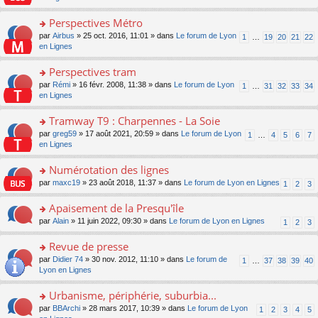
m
u
g
nt
s
lu
e
s
e
ult
Perspectives Métro
le
s
ré
n
er
pl
s
c
o
par
Airbus
» 25 oct. 2016, 11:01 » dans
Le forum de Lyon
1
…
19
20
21
22
o
le
u
a
e
n
en Lignes
n
m
s
g
nt
s
lu
e
ré
e
ult
Perspectives tram
le
s
c
n
er
pl
s
e
o
par
Rémi
» 16 févr. 2008, 11:38 » dans
Le forum de Lyon
1
…
31
32
33
34
o
le
u
a
nt
n
en Lignes
n
m
s
g
s
lu
e
ré
e
ult
Tramway T9 : Charpennes - La Soie
le
s
c
n
er
pl
s
e
o
par
greg59
» 17 août 2021, 20:59 » dans
Le forum de Lyon
1
…
4
5
6
7
o
le
u
a
nt
n
en Lignes
n
m
s
g
s
lu
e
ré
e
ult
Numérotation des lignes
le
s
c
n
er
pl
s
e
o
par
maxc19
» 23 août 2018, 11:37 » dans
Le forum de Lyon en Lignes
1
2
3
o
le
u
a
nt
n
n
m
s
g
s
Apaisement de la Presqu'île
lu
e
ré
e
ult
le
s
c
o
par
Alain
» 11 juin 2022, 09:30 » dans
Le forum de Lyon en Lignes
1
2
3
n
er
pl
s
e
n
o
le
u
a
nt
s
Revue de presse
n
m
s
g
ult
lu
e
ré
o
par
Didier 74
» 30 nov. 2012, 11:10 » dans
Le forum de
1
…
37
38
39
40
e
er
le
s
c
n
Lyon en Lignes
n
le
pl
s
e
s
o
m
u
a
nt
ult
Urbanisme, périphérie, suburbia...
n
e
s
g
er
lu
s
ré
o
par
BBArchi
» 28 mars 2017, 10:39 » dans
Le forum de Lyon
1
2
3
4
5
e
le
le
s