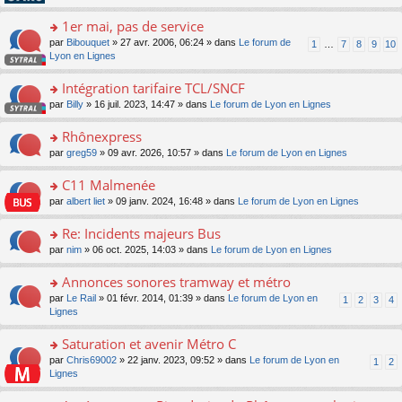
pl
g
s
n
e
u
e
ult
1er mai, pas de service
lu
s
s
n
er
le
s
ré
o
par
Bibouquet
» 27 avr. 2006, 06:24 » dans
Le forum de
1
…
7
8
9
10
o
le
pl
a
c
n
Lyon en Lignes
n
m
u
g
e
s
lu
e
s
e
nt
ult
Intégration tarifaire TCL/SNCF
le
s
ré
n
er
pl
s
c
o
par
Billy
» 16 juil. 2023, 14:47 » dans
Le forum de Lyon en Lignes
o
le
u
a
e
n
n
m
s
g
nt
s
Rhônexpress
lu
e
ré
e
ult
le
s
c
o
par
greg59
» 09 avr. 2026, 10:57 » dans
Le forum de Lyon en Lignes
n
er
pl
s
e
n
o
le
u
a
nt
s
C11 Malmenée
n
m
s
g
ult
lu
e
ré
o
par
albert liet
» 09 janv. 2024, 16:48 » dans
Le forum de Lyon en Lignes
e
er
le
s
c
n
n
le
pl
s
e
s
Re: Incidents majeurs Bus
o
m
u
a
nt
ult
n
e
s
o
par
nim
» 06 oct. 2025, 14:03 » dans
Le forum de Lyon en Lignes
g
er
lu
s
ré
n
e
le
le
s
c
s
Annonces sonores tramway et métro
n
m
pl
a
e
ult
o
e
u
o
par
Le Rail
» 01 févr. 2014, 01:39 » dans
Le forum de Lyon en
1
2
3
4
g
nt
er
n
s
s
n
Lignes
e
le
lu
s
ré
s
n
m
le
a
c
ult
Saturation et avenir Métro C
o
e
pl
g
e
er
n
s
u
o
par
Chris69002
» 22 janv. 2023, 09:52 » dans
Le forum de Lyon en
1
2
e
nt
le
lu
s
s
n
Lignes
n
m
le
a
ré
s
o
e
pl
g
c
ult