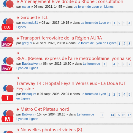
Aménagement Rive droite du Rhône : consultation
n
s
u
e
e
er
lu
s
s
o
par
nanar
» 08 nov. 2021, 14:55 » dans
Le forum de Lyon en Lignes
n
nt
le
le
a
ré
n
o
m
pl
g
c
s
Girouette TCL
n
e
u
e
e
ult
lu
s
s
o
par
momodu31
» 08 avr. 2017, 19:15 » dans
Le forum de Lyon en
1
2
3
4
n
nt
er
le
s
ré
n
Lignes
o
le
pl
a
c
s
n
m
u
g
e
ult
Transport ferroviaire de la Région AURA
lu
e
s
e
nt
er
le
s
ré
o
par
greg59
» 20 sept. 2023, 20:38 » dans
Le forum de Lyon en Lignes
1
2
3
n
le
pl
s
c
n
o
m
u
a
e
s
n
e
s
g
nt
ult
REAL (Réseau express de l'aire métropolitaine lyonnaise)
lu
o
s
ré
e
er
le
n
s
c
par
Baptistelyon
» 08 nov. 2013, 10:50 » dans
Le forum de
1
…
4
5
6
7
n
le
pl
s
a
e
Lyon en Lignes
o
m
u
ult
g
nt
n
e
s
er
e
lu
s
ré
le
n
Tramway T4 : Hôpital Feyzin Vénissieux - La Doua IUT
le
o
s
c
m
o
pl
n
Feyssine
a
e
e
n
u
s
g
nt
s
lu
par
Bibouquet
» 07 sept. 2008, 20:04 » dans
Le forum de Lyon
1
2
3
4
5
s
ult
e
s
le
en Lignes
ré
er
n
a
pl
c
le
o
g
u
Métro C et Plateau nord
e
m
n
e
s
nt
e
lu
o
par
Boblyon
» 15 nov. 2004, 10:15 » dans
Le forum de
1
…
14
15
16
17
n
ré
s
le
n
Lyon en Lignes
o
c
s
pl
s
n
e
a
u
ult
Nouvelles photos et vidéos (8)
lu
nt
g
s
er