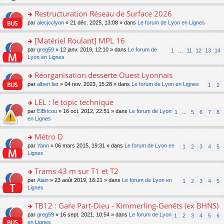
le
s
o
c
e
pl
ult
Restructuration Réseau de Surface 2026
n
e
s
u
er
lu
nt
s
o
par
alecjcclyon
» 21 déc. 2025, 13:08 » dans
Le forum de Lyon en Lignes
s
le
le
a
n
ré
m
pl
g
s
[Matériel Roulant] MPL 16
c
e
u
e
ult
e
s
o
par
greg59
» 12 janv. 2019, 12:10 » dans
Le forum de
s
1
…
11
12
13
14
n
er
nt
s
n
Lyon en Lignes
ré
o
le
a
s
c
n
m
g
ult
e
Réorganisation desserte Ouest Lyonnais
lu
e
e
er
nt
le
s
o
par
albert liet
» 04 nov. 2023, 15:28 » dans
Le forum de Lyon en Lignes
1
2
n
le
pl
s
n
o
m
u
a
s
LEL : le topic technique
n
e
s
g
ult
lu
s
ré
o
par
ElBricou
» 16 oct. 2012, 22:51 » dans
Le forum de Lyon
1
…
5
6
7
8
e
er
le
s
c
n
en Lignes
n
le
pl
a
e
s
o
m
u
g
nt
ult
Métro D
n
e
s
e
er
lu
s
ré
o
par
Yann
» 06 mars 2015, 19:31 » dans
Le forum de Lyon en
1
2
3
4
5
n
le
le
s
c
n
Lignes
o
m
pl
a
e
s
n
e
u
g
nt
ult
Trams 43 m sur T1 et T2
lu
s
s
e
er
le
s
ré
o
par
Alain
» 23 août 2019, 16:21 » dans
Le forum de Lyon en
1
2
3
4
5
n
le
pl
a
c
n
Lignes
o
m
u
g
e
s
n
e
s
e
nt
ult
TB12 : Gare Part-Dieu - Kimmerling-Genêts (ex BHNS)
lu
s
ré
n
er
le
s
c
o
par
greg59
» 16 sept. 2021, 10:54 » dans
Le forum de Lyon
1
2
3
4
5
6
o
le
pl
a
e
n
en Lignes
n