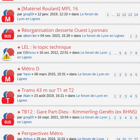
u
a
s
n
e
s
g
ult
[Matériel Roulant] MPL 16
lu
s
ré
e
er
le
s
c
o
par
greg59
» 12 janv. 2019, 12:10 » dans
Le forum de
1
…
11
12
13
14
n
le
pl
a
e
n
Lyon en Lignes
o
m
u
g
nt
s
n
e
s
e
ult
Réorganisation desserte Ouest Lyonnais
lu
s
ré
n
er
le
s
c
o
par
albert liet
» 04 nov. 2023, 15:28 » dans
Le forum de Lyon en Lignes
1
2
o
le
pl
a
e
n
n
m
u
g
nt
s
LEL : le topic technique
lu
e
s
e
ult
le
s
ré
o
par
ElBricou
» 16 oct. 2012, 22:51 » dans
Le forum de Lyon
1
…
5
6
7
8
n
er
pl
s
c
n
en Lignes
o
le
u
a
e
s
n
m
s
g
nt
ult
Métro D
lu
e
ré
e
er
le
s
c
o
par
Yann
» 06 mars 2015, 19:31 » dans
Le forum de Lyon en
1
2
3
4
5
n
le
pl
s
e
n
Lignes
o
m
u
a
nt
s
n
e
s
g
ult
Trams 43 m sur T1 et T2
lu
s
ré
e
er
le
s
c
o
par
Alain
» 23 août 2019, 16:21 » dans
Le forum de Lyon en
1
2
3
4
5
n
le
pl
a
e
n
Lignes
o
m
u
g
nt
s
n
e
s
e
ult
TB12 : Gare Part-Dieu - Kimmerling-Genêts (ex BHNS)
lu
s
ré
n
er
le
s
c
o
par
greg59
» 16 sept. 2021, 10:54 » dans
Le forum de Lyon
1
2
3
4
5
6
o
le
pl
a
e
n
en Lignes
n
m
u
g
nt
s
lu
e
s
e
ult
Perspectives Métro
le
s
ré
n
er
pl
s
c
o
par
Airbus
» 25 oct. 2016, 11:01 » dans
Le forum de Lyon
1
…
19
20
21
22
o