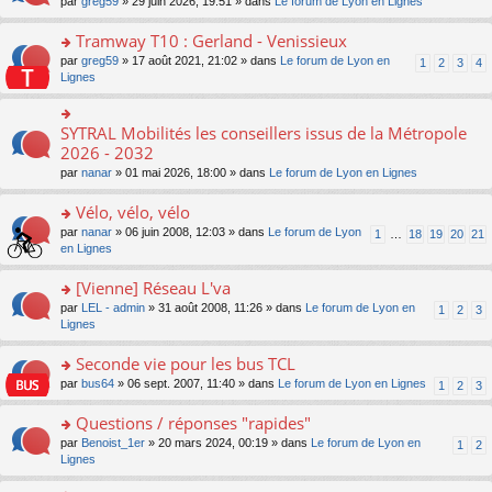
ré
o
par
greg59
» 29 juin 2026, 19:51 » dans
Le forum de Lyon en Lignes
n
le
le
a
c
n
o
m
pl
g
e
s
Tramway T10 : Gerland - Venissieux
n
e
u
e
nt
ult
lu
s
s
o
par
greg59
» 17 août 2021, 21:02 » dans
Le forum de Lyon en
1
2
3
4
n
er
le
s
ré
n
Lignes
o
le
pl
a
c
s
n
m
u
g
e
ult
lu
e
s
e
nt
er
SYTRAL Mobilités les conseillers issus de la Métropole
le
o
s
ré
n
le
pl
n
2026 - 2032
s
c
o
m
u
s
a
e
n
par
nanar
» 01 mai 2026, 18:00 » dans
Le forum de Lyon en Lignes
e
s
ult
g
nt
lu
s
ré
er
e
le
Vélo, vélo, vélo
s
c
le
n
pl
a
e
m
o
o
par
nanar
» 06 juin 2008, 12:03 » dans
Le forum de Lyon
1
…
18
19
20
21
u
g
nt
e
n
n
en Lignes
s
e
s
lu
s
ré
n
s
le
ult
[Vienne] Réseau L'va
c
o
a
pl
er
e
n
o
par
LEL - admin
» 31 août 2008, 11:26 » dans
Le forum de Lyon en
1
2
3
g
u
le
nt
lu
n
Lignes
e
s
m
le
s
n
ré
e
pl
ult
Seconde vie pour les bus TCL
o
c
s
u
er
n
e
s
o
par
bus64
» 06 sept. 2007, 11:40 » dans
Le forum de Lyon en Lignes
1
2
3
s
le
lu
nt
a
n
ré
m
le
g
s
Questions / réponses "rapides"
c
e
pl
e
ult
e
s
o
par
Benoist_1er
» 20 mars 2024, 00:19 » dans
Le forum de Lyon en
u
1
2
n
er
nt
s
n
Lignes
s
o
le
a
s
ré
n
m
g