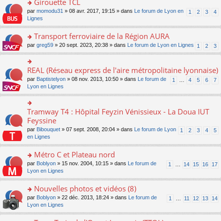
Girouette TCL
n
e
u
e
e
ult
lu
s
s
o
par
momodu31
» 08 avr. 2017, 19:15 » dans
Le forum de Lyon en
1
2
3
4
n
nt
er
le
s
ré
n
Lignes
o
le
pl
a
c
s
n
m
u
g
e
ult
Transport ferroviaire de la Région AURA
lu
e
s
e
nt
er
le
s
ré
o
par
greg59
» 20 sept. 2023, 20:38 » dans
Le forum de Lyon en Lignes
1
2
3
n
le
pl
s
c
n
o
m
u
a
e
s
n
e
s
g
nt
ult
REAL (Réseau express de l'aire métropolitaine lyonnaise)
lu
o
s
ré
e
er
le
n
s
c
par
Baptistelyon
» 08 nov. 2013, 10:50 » dans
Le forum de
1
…
4
5
6
7
n
le
pl
s
a
e
Lyon en Lignes
o
m
u
ult
g
nt
n
e
s
er
e
lu
s
ré
le
n
Tramway T4 : Hôpital Feyzin Vénissieux - La Doua IUT
le
o
s
c
m
o
pl
n
Feyssine
a
e
e
n
u
s
g
nt
s
lu
par
Bibouquet
» 07 sept. 2008, 20:04 » dans
Le forum de Lyon
1
2
3
4
5
s
ult
e
s
le
en Lignes
ré
er
n
a
pl
c
le
o
g
u
Métro C et Plateau nord
e
m
n
e
s
nt
e
lu
o
par
Boblyon
» 15 nov. 2004, 10:15 » dans
Le forum de
1
…
14
15
16
17
n
ré
s
le
n
Lyon en Lignes
o
c
s
pl
s
n
e
a
u
ult
Nouvelles photos et vidéos (8)
lu
nt
g
s
er
le
o
par
Boblyon
» 22 déc. 2013, 18:24 » dans
Le forum de
1
…
11
12
13
14
e
ré
le
pl
n
Lyon en Lignes
n
c
m
u
s
o
e
e
s
ult