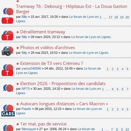
ult
c
lu
e
e
er
e
Tramway T6 : Debourg - Hôpitaux Est - La Doua Gaston
le
o
s
n
le
nt
pl
n
Berger
s
o
m
u
s
a
n
par
Billy
» 15 avr. 2017, 19:26 » dans
Le forum de Lyon en
1
…
17
18
19
20
e
s
ult
g
lu
Lignes
s
ré
er
e
le
s
c
le
n
pl
Déraillement tramway
a
e
m
o
u
g
nt
e
n
o
par
Billy
» 28 mars 2024, 23:12 » dans
Le forum de Lyon en Lignes
s
e
s
lu
n
ré
n
s
le
s
Photos et vidéos d'archives
c
o
a
pl
ult
e
n
o
par
Billy
» 28 mai 2023, 19:52 » dans
Le forum de Lyon en Lignes
g
u
er
nt
lu
n
e
s
le
le
s
Extension de T3 vers Crémieu ?
n
ré
m
pl
ult
o
c
e
o
par
yanns040586
» 04 déc. 2012, 16:49 » dans
Le forum de
1
2
3
4
5
u
er
n
e
s
n
Lyon en Lignes
s
le
lu
nt
s
s
ré
m
le
a
ult
Election 2026 - Propositions des candidats
c
e
pl
g
er
e
s
o
par
NP73
» 30 avr. 2025, 14:20 » dans
Le forum de Lyon en
u
1
…
4
5
6
7
e
le
nt
s
n
Lignes
s
n
m
a
s
ré
o
e
g
ult
c
Autocars longues distances « Cars Macron »
n
s
e
er
e
lu
s
o
par
Patafix
» 06 juin 2015, 12:23 » dans
Le forum de Lyon en
1
2
3
4
5
n
le
nt
le
a
n
Lignes
o
m
pl
g
s
n
e
u
e
ult
1er mai, pas de service
lu
s
s
n
er
le
s
ré
o
par
Bibouquet
» 27 avr. 2006, 06:24 » dans
Le forum de
1
…
7
8
9
10
o
le