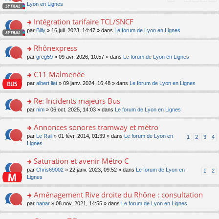
pl
a
c
n
Lyon en Lignes
n
m
u
g
e
s
lu
e
s
e
nt
ult
Intégration tarifaire TCL/SNCF
le
s
ré
n
er
pl
s
c
o
par
Billy
» 16 juil. 2023, 14:47 » dans
Le forum de Lyon en Lignes
o
le
u
a
e
n
n
m
s
g
nt
s
Rhônexpress
lu
e
ré
e
ult
le
s
c
o
par
greg59
» 09 avr. 2026, 10:57 » dans
Le forum de Lyon en Lignes
n
er
pl
s
e
n
o
le
u
a
nt
s
C11 Malmenée
n
m
s
g
ult
lu
e
ré
o
par
albert liet
» 09 janv. 2024, 16:48 » dans
Le forum de Lyon en Lignes
e
er
le
s
c
n
n
le
pl
s
e
s
Re: Incidents majeurs Bus
o
m
u
a
nt
ult
n
e
s
o
par
nim
» 06 oct. 2025, 14:03 » dans
Le forum de Lyon en Lignes
g
er
lu
s
ré
n
e
le
le
s
c
s
Annonces sonores tramway et métro
n
m
pl
a
e
ult
o
e
u
o
par
Le Rail
» 01 févr. 2014, 01:39 » dans
Le forum de Lyon en
1
2
3
4
g
nt
er
n
s
s
n
Lignes
e
le
lu
s
ré
s
n
m
le
a
c
ult
Saturation et avenir Métro C
o
e
pl
g
e
er
n
s
u
o
par
Chris69002
» 22 janv. 2023, 09:52 » dans
Le forum de Lyon en
1
2
e
nt
le
lu
s
s
n
Lignes
n
m
le
a
ré
s
o
e
pl
g
c
ult
Aménagement Rive droite du Rhône : consultation
n
s
u
e
e
er
lu
s
s
o
par
nanar
» 08 nov. 2021, 14:55 » dans
Le forum de Lyon en Lignes
n
nt
le
le
a
ré
n
o
m
pl
g
c
s