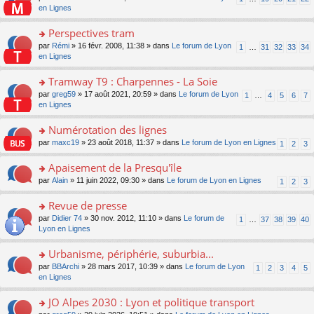
le
u
a
e
n
en Lignes
n
m
s
g
nt
s
lu
e
ré
e
ult
Perspectives tram
le
s
c
n
er
pl
s
e
o
par
Rémi
» 16 févr. 2008, 11:38 » dans
Le forum de Lyon
1
…
31
32
33
34
o
le
u
a
nt
n
en Lignes
n
m
s
g
s
lu
e
ré
e
ult
Tramway T9 : Charpennes - La Soie
le
s
c
n
er
pl
s
e
o
par
greg59
» 17 août 2021, 20:59 » dans
Le forum de Lyon
1
…
4
5
6
7
o
le
u
a
nt
n
en Lignes
n
m
s
g
s
lu
e
ré
e
ult
Numérotation des lignes
le
s
c
n
er
pl
s
e
o
par
maxc19
» 23 août 2018, 11:37 » dans
Le forum de Lyon en Lignes
1
2
3
o
le
u
a
nt
n
n
m
s
g
s
Apaisement de la Presqu'île
lu
e
ré
e
ult
le
s
c
o
par
Alain
» 11 juin 2022, 09:30 » dans
Le forum de Lyon en Lignes
1
2
3
n
er
pl
s
e
n
o
le
u
a
nt
s
Revue de presse
n
m
s
g
ult
lu
e
ré
o
par
Didier 74
» 30 nov. 2012, 11:10 » dans
Le forum de
1
…
37
38
39
40
e
er
le
s
c
n
Lyon en Lignes
n
le
pl
s
e
s
o
m
u
a
nt
ult
Urbanisme, périphérie, suburbia...
n
e
s
g
er
lu
s
ré
o
par
BBArchi
» 28 mars 2017, 10:39 » dans
Le forum de Lyon
1
2
3
4
5
e
le
le
s
c
n
en Lignes
n
m
pl
a
e
s
o
e
u
g
nt
ult
JO Alpes 2030 : Lyon et politique transport
n
s
s
e
er
lu
s