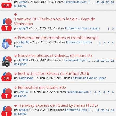
s
par
Airbus
» 26 avr. 2012, 18:52 » dans
Le forum de Lyon
1
…
48
49
50
51
ult
en Lignes
er
le
m
Tramway T8 : Vaulx-en-Velin la Soie - Gare de
o
e
n
Vénissieux
s
s
s
par
greg59
» 11 oct. 2024, 19:37 » dans
Le forum de Lyon en Lignes
1
2
ult
a
er
g
Présentation des membres et trombinoscope
le
e
m
o
par
citaro66
» 20 juin 2010, 22:39 » dans
Le forum de Lyon en
n
1
2
3
4
e
n
Lignes
o
s
s
n
s
ult
lu
Nouvelles photos et vidéos... d'ailleurs (2)
a
er
le
o
par
UTP38
» 21 juil. 2012, 01:13 » dans
Le forum de Lyon
1
…
18
19
20
21
g
le
pl
n
en Lignes
e
m
u
s
n
e
s
ult
Restructuration Réseau de Surface 2026
o
s
ré
er
n
s
c
o
par
alecjcclyon
» 21 déc. 2025, 13:08 » dans
Le forum de Lyon en Lignes
le
lu
a
e
n
m
le
g
nt
s
Rénovation des Citadis 302
e
pl
e
ult
s
o
par
AdriTCL
» 25 mai 2022, 22:29 » dans
Le forum de Lyon
u
1
2
3
4
5
6
n
er
s
n
en Lignes
s
o
le
a
s
ré
n
m
g
ult
c
Tramway Express de l'Ouest Lyonnais (TEOL)
lu
e
e
er
e
le
s
o
par
greg59
» 16 mai 2022, 14:19 » dans
Le forum de Lyon
1
…
19
20
21
22
n
le
nt
pl
s
n
en Lignes
o
m