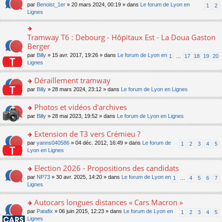
ult
e
s
o
par
Benoist_1er
» 20 mars 2024, 00:19 » dans
Le forum de Lyon en
u
1
2
n
er
nt
s
n
Lignes
s
o
le
a
s
ré
n
m
g
ult
c
lu
e
e
er
e
Tramway T6 : Debourg - Hôpitaux Est - La Doua Gaston
le
o
s
n
le
nt
pl
n
Berger
s
o
m
u
s
a
n
par
Billy
» 15 avr. 2017, 19:26 » dans
Le forum de Lyon en
1
…
17
18
19
20
e
s
ult
g
lu
Lignes
s
ré
er
e
le
s
c
le
n
pl
Déraillement tramway
a
e
m
o
u
g
nt
e
n
o
par
Billy
» 28 mars 2024, 23:12 » dans
Le forum de Lyon en Lignes
s
e
s
lu
n
ré
n
s
le
s
Photos et vidéos d'archives
c
o
a
pl
ult
e
n
o
par
Billy
» 28 mai 2023, 19:52 » dans
Le forum de Lyon en Lignes
g
u
er
nt
lu
n
e
s
le
le
s
Extension de T3 vers Crémieu ?
n
ré
m
pl
ult
o
c
e
o
par
yanns040586
» 04 déc. 2012, 16:49 » dans
Le forum de
1
2
3
4
5
u
er
n
e
s
n
Lyon en Lignes
s
le
lu
nt
s
s
ré
m
le
a
ult
Election 2026 - Propositions des candidats
c
e
pl
g
er
e
s
o
par
NP73
» 30 avr. 2025, 14:20 » dans
Le forum de Lyon en
u
1
…
4
5
6
7
e
le
nt
s
n
Lignes
s
n
m
a
s
ré
o
e
g
ult
c
Autocars longues distances « Cars Macron »
n
s
e
er
e
lu
s
o
par
Patafix
» 06 juin 2015, 12:23 » dans
Le forum de Lyon en
1
2
3
4
5
n
le
nt
le
a
n
Lignes
o
m