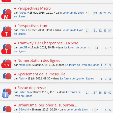
m
u
g
nt
s
lu
e
s
e
ult
Perspectives Métro
le
s
ré
n
er
pl
s
c
o
par
Airbus
» 25 oct. 2016, 11:01 » dans
Le forum de Lyon
1
…
19
20
21
22
o
le
u
a
e
n
en Lignes
n
m
s
g
nt
s
lu
e
ré
e
ult
Perspectives tram
le
s
c
n
er
pl
s
e
o
par
Rémi
» 16 févr. 2008, 11:38 » dans
Le forum de Lyon
1
…
31
32
33
34
o
le
u
a
nt
n
en Lignes
n
m
s
g
s
lu
e
ré
e
ult
Tramway T9 : Charpennes - La Soie
le
s
c
n
er
pl
s
e
o
par
greg59
» 17 août 2021, 20:59 » dans
Le forum de Lyon
1
…
4
5
6
7
o
le
u
a
nt
n
en Lignes
n
m
s
g
s
lu
e
ré
e
ult
Numérotation des lignes
le
s
c
n
er
pl
s
e
o
par
maxc19
» 23 août 2018, 11:37 » dans
Le forum de Lyon en Lignes
1
2
3
o
le
u
a
nt
n
n
m
s
g
s
Apaisement de la Presqu'île
lu
e
ré
e
ult
le
s
c
o
par
Alain
» 11 juin 2022, 09:30 » dans
Le forum de Lyon en Lignes
1
2
3
n
er
pl
s
e
n
o
le
u
a
nt
s
Revue de presse
n
m
s
g
ult
lu
e
ré
o
par
Didier 74
» 30 nov. 2012, 11:10 » dans
Le forum de
1
…
37
38
39
40
e
er
le
s
c
n
Lyon en Lignes
n
le
pl
s
e
s
o
m
u
a
nt
ult
Urbanisme, périphérie, suburbia...
n
e
s
g
er
lu
s
ré
o
par
BBArchi
» 28 mars 2017, 10:39 » dans
Le forum de Lyon
1
2
3
4
5
e
le
le
s