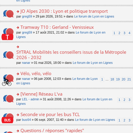
c
n
en Lignes
n
m
pl
a
e
s
o
e
u
g
nt
ult
JO Alpes 2030 : Lyon et politique transport
n
s
s
e
er
lu
s
ré
o
par
greg59
» 29 juin 2026, 19:51 » dans
Le forum de Lyon en Lignes
n
le
le
a
c
n
o
m
pl
g
e
s
Tramway T10 : Gerland - Venissieux
n
e
u
e
nt
ult
lu
s
s
o
par
greg59
» 17 août 2021, 21:02 » dans
Le forum de Lyon en
1
2
3
4
n
er
le
s
ré
n
Lignes
o
le
pl
a
c
s
n
m
u
g
e
ult
lu
e
s
e
nt
er
SYTRAL Mobilités les conseillers issus de la Métropole
le
o
s
ré
n
le
pl
n
2026 - 2032
s
c
o
m
u
s
a
e
n
par
nanar
» 01 mai 2026, 18:00 » dans
Le forum de Lyon en Lignes
e
s
ult
g
nt
lu
s
ré
er
e
le
Vélo, vélo, vélo
s
c
le
n
pl
a
e
m
o
o
par
nanar
» 06 juin 2008, 12:03 » dans
Le forum de Lyon
1
…
18
19
20
21
u
g
nt
e
n
n
en Lignes
s
e
s
lu
s
ré
n
s
le
ult
[Vienne] Réseau L'va
c
o
a
pl
er
e
n
o
par
LEL - admin
» 31 août 2008, 11:26 » dans
Le forum de Lyon en
1
2
3
g
u
le
nt
lu
n
Lignes
e
s
m
le
s
n
ré
e
pl
ult
Seconde vie pour les bus TCL
o
c
s
u
er
n
e
s
o
par
bus64
» 06 sept. 2007, 11:40 » dans
Le forum de Lyon en Lignes
1
2
3
s
le
lu
nt
a
n
ré
m
le
g
s
Questions / réponses "rapides"
c
e
pl
e