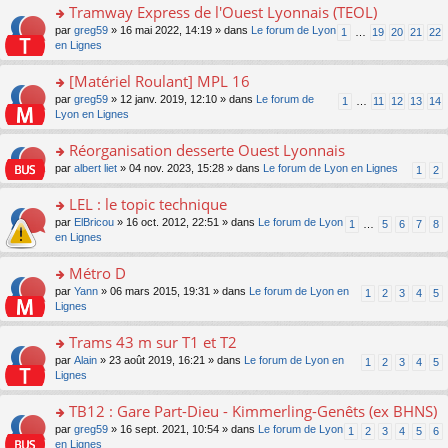
pl
g
s
Tramway Express de l'Ouest Lyonnais (TEOL)
c
e
u
e
ult
e
s
o
par
greg59
» 16 mai 2022, 14:19 » dans
Le forum de Lyon
s
1
…
19
20
21
22
n
er
nt
s
n
en Lignes
ré
o
le
a
s
c
n
m
g
ult
e
[Matériel Roulant] MPL 16
lu
e
e
er
nt
le
s
o
par
greg59
» 12 janv. 2019, 12:10 » dans
Le forum de
1
…
11
12
13
14
n
le
pl
s
n
Lyon en Lignes
o
m
u
a
s
n
e
s
g
ult
Réorganisation desserte Ouest Lyonnais
lu
s
ré
e
er
le
s
c
o
par
albert liet
» 04 nov. 2023, 15:28 » dans
Le forum de Lyon en Lignes
1
2
n
le
pl
a
e
n
o
m
u
g
nt
s
LEL : le topic technique
n
e
s
e
ult
lu
s
ré
o
par
ElBricou
» 16 oct. 2012, 22:51 » dans
Le forum de Lyon
1
…
5
6
7
8
n
er
le
s
c
n
en Lignes
o
le
pl
a
e
s
n
m
u
g
nt
ult
Métro D
lu
e
s
e
er
le
s
ré
o
par
Yann
» 06 mars 2015, 19:31 » dans
Le forum de Lyon en
1
2
3
4
5
n
le
pl
s
c
n
Lignes
o
m
u
a
e
s
n
e
s
g
nt
ult
Trams 43 m sur T1 et T2
lu
s
ré
e
er
le
s
c
o
par
Alain
» 23 août 2019, 16:21 » dans
Le forum de Lyon en
1
2
3
4
5
n
le
pl
a
e
n
Lignes
o
m
u
g
nt
s
n
e
s
e
ult
TB12 : Gare Part-Dieu - Kimmerling-Genêts (ex BHNS)
lu
s
ré
n
er
le
s
c
o
par
greg59
» 16 sept. 2021, 10:54 » dans
Le forum de Lyon
1
2
3
4
5
6
o
le
pl
a
e
n
en Lignes
n