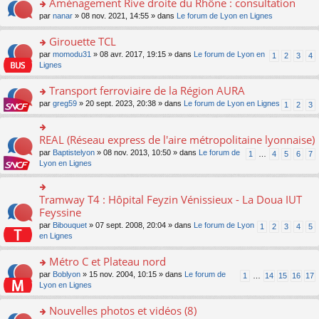
Aménagement Rive droite du Rhône : consultation
n
s
u
e
e
er
lu
s
s
o
par
nanar
» 08 nov. 2021, 14:55 » dans
Le forum de Lyon en Lignes
n
nt
le
le
a
ré
n
o
m
pl
g
c
s
Girouette TCL
n
e
u
e
e
ult
lu
s
s
o
par
momodu31
» 08 avr. 2017, 19:15 » dans
Le forum de Lyon en
1
2
3
4
n
nt
er
le
s
ré
n
Lignes
o
le
pl
a
c
s
n
m
u
g
e
ult
Transport ferroviaire de la Région AURA
lu
e
s
e
nt
er
le
s
ré
o
par
greg59
» 20 sept. 2023, 20:38 » dans
Le forum de Lyon en Lignes
1
2
3
n
le
pl
s
c
n
o
m
u
a
e
s
n
e
s
g
nt
ult
REAL (Réseau express de l'aire métropolitaine lyonnaise)
lu
o
s
ré
e
er
le
n
s
c
par
Baptistelyon
» 08 nov. 2013, 10:50 » dans
Le forum de
1
…
4
5
6
7
n
le
pl
s
a
e
Lyon en Lignes
o
m
u
ult
g
nt
n
e
s
er
e
lu
s
ré
le
n
Tramway T4 : Hôpital Feyzin Vénissieux - La Doua IUT
le
o
s
c
m
o
pl
n
Feyssine
a
e
e
n
u
s
g
nt
s
lu
par
Bibouquet
» 07 sept. 2008, 20:04 » dans
Le forum de Lyon
1
2
3
4
5
s
ult
e
s
le
en Lignes
ré
er
n
a
pl
c
le
o
g
u
Métro C et Plateau nord
e
m
n
e
s
nt
e
lu
o
par
Boblyon
» 15 nov. 2004, 10:15 » dans
Le forum de
1
…
14
15
16
17
n
ré
s
le
n
Lyon en Lignes
o
c
s
pl
s
n
e
a
u
ult
Nouvelles photos et vidéos (8)
lu
nt
g
s
er