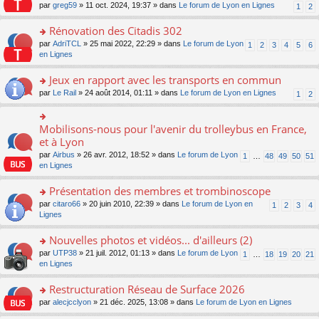
s
par
greg59
» 11 oct. 2024, 19:37 » dans
Le forum de Lyon en Lignes
1
2
ult
er
Rénovation des Citadis 302
le
m
o
par
AdriTCL
» 25 mai 2022, 22:29 » dans
Le forum de Lyon
1
2
3
4
5
6
e
n
en Lignes
s
s
s
ult
Jeux en rapport avec les transports en commun
a
er
o
par
Le Rail
» 24 août 2014, 01:11 » dans
Le forum de Lyon en Lignes
1
2
g
le
n
e
m
s
n
e
ult
Mobilisons-nous pour l'avenir du trolleybus en France,
o
o
s
er
n
n
et à Lyon
s
le
lu
s
a
par
Airbus
» 26 avr. 2012, 18:52 » dans
Le forum de Lyon
1
…
48
49
50
51
m
le
ult
g
en Lignes
e
pl
er
e
s
u
le
n
Présentation des membres et trombinoscope
s
s
m
o
a
ré
e
n
o
par
citaro66
» 20 juin 2010, 22:39 » dans
Le forum de Lyon en
1
2
3
4
g
c
s
lu
n
Lignes
e
e
s
le
s
n
nt
a
pl
ult
Nouvelles photos et vidéos... d'ailleurs (2)
o
g
u
er
n
o
par
UTP38
» 21 juil. 2012, 01:13 » dans
Le forum de Lyon
1
…
18
19
20
21
e
s
le
lu
n
en Lignes
n
ré
m
le
s
o
c
e
pl
ult
Restructuration Réseau de Surface 2026
n
e
s
u
er
lu
nt
s
o
par
alecjcclyon
» 21 déc. 2025, 13:08 » dans
Le forum de Lyon en Lignes
s
le
le
a
n
ré
m