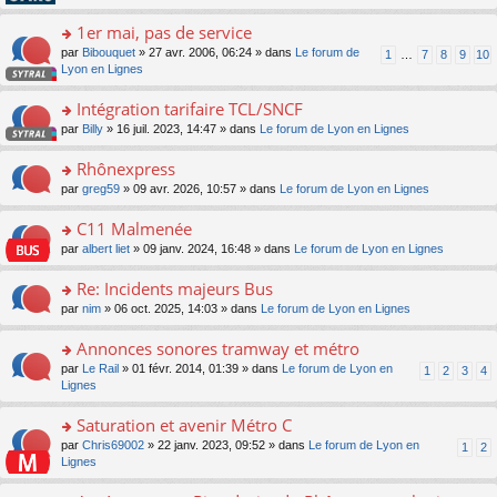
pl
g
s
n
e
u
e
ult
1er mai, pas de service
lu
s
s
n
er
le
s
ré
o
par
Bibouquet
» 27 avr. 2006, 06:24 » dans
Le forum de
1
…
7
8
9
10
o
le
pl
a
c
n
Lyon en Lignes
n
m
u
g
e
s
lu
e
s
e
nt
ult
Intégration tarifaire TCL/SNCF
le
s
ré
n
er
pl
s
c
o
par
Billy
» 16 juil. 2023, 14:47 » dans
Le forum de Lyon en Lignes
o
le
u
a
e
n
n
m
s
g
nt
s
Rhônexpress
lu
e
ré
e
ult
le
s
c
o
par
greg59
» 09 avr. 2026, 10:57 » dans
Le forum de Lyon en Lignes
n
er
pl
s
e
n
o
le
u
a
nt
s
C11 Malmenée
n
m
s
g
ult
lu
e
ré
o
par
albert liet
» 09 janv. 2024, 16:48 » dans
Le forum de Lyon en Lignes
e
er
le
s
c
n
n
le
pl
s
e
s
Re: Incidents majeurs Bus
o
m
u
a
nt
ult
n
e
s
o
par
nim
» 06 oct. 2025, 14:03 » dans
Le forum de Lyon en Lignes
g
er
lu
s
ré
n
e
le
le
s
c
s
Annonces sonores tramway et métro
n
m
pl
a
e
ult
o
e
u
o
par
Le Rail
» 01 févr. 2014, 01:39 » dans
Le forum de Lyon en
1
2
3
4
g
nt
er
n
s
s
n
Lignes
e
le
lu
s
ré
s
n
m
le
a
c
ult
Saturation et avenir Métro C
o
e
pl
g
e
er
n
s
u
o
par
Chris69002
» 22 janv. 2023, 09:52 » dans
Le forum de Lyon en
1
2
e
nt
le
lu
s
s
n
Lignes
n
m
le
a
ré
s
o
e
pl
g
c
ult