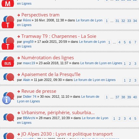
le
u
a
e
n
en Lignes
n
m
s
g
nt
s
lu
e
ré
e
ult
Perspectives tram
le
s
c
n
er
pl
s
e
o
par
Rémi
» 16 févr. 2008, 11:38 » dans
Le forum de Lyon
1
…
31
32
33
34
o
le
u
a
nt
n
en Lignes
n
m
s
g
s
lu
e
ré
e
ult
Tramway T9 : Charpennes - La Soie
le
s
c
n
er
pl
s
e
o
par
greg59
» 17 août 2021, 20:59 » dans
Le forum de Lyon
1
…
4
5
6
7
o
le
u
a
nt
n
en Lignes
n
m
s
g
s
lu
e
ré
e
ult
Numérotation des lignes
le
s
c
n
er
pl
s
e
o
par
maxc19
» 23 août 2018, 11:37 » dans
Le forum de Lyon en Lignes
1
2
3
o
le
u
a
nt
n
n
m
s
g
s
Apaisement de la Presqu'île
lu
e
ré
e
ult
le
s
c
o
par
Alain
» 11 juin 2022, 09:30 » dans
Le forum de Lyon en Lignes
1
2
3
n
er
pl
s
e
n
o
le
u
a
nt
s
Revue de presse
n
m
s
g
ult
lu
e
ré
o
par
Didier 74
» 30 nov. 2012, 11:10 » dans
Le forum de
1
…
37
38
39
40
e
er
le
s
c
n
Lyon en Lignes
n
le
pl
s
e
s
o
m
u
a
nt
ult
Urbanisme, périphérie, suburbia...
n
e
s
g
er
lu
s
ré
o
par
BBArchi
» 28 mars 2017, 10:39 » dans
Le forum de Lyon
1
2
3
4
5
e
le
le
s
c
n
en Lignes
n
m
pl
a
e
s
o
e
u
g
nt
ult
JO Alpes 2030 : Lyon et politique transport
n
s
s
e
er
lu
s