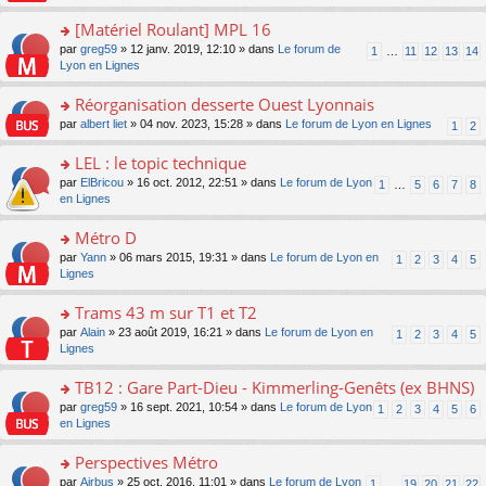
u
a
s
n
e
s
g
ult
[Matériel Roulant] MPL 16
lu
s
ré
e
er
le
s
c
o
par
greg59
» 12 janv. 2019, 12:10 » dans
Le forum de
1
…
11
12
13
14
n
le
pl
a
e
n
Lyon en Lignes
o
m
u
g
nt
s
n
e
s
e
ult
Réorganisation desserte Ouest Lyonnais
lu
s
ré
n
er
le
s
c
o
par
albert liet
» 04 nov. 2023, 15:28 » dans
Le forum de Lyon en Lignes
1
2
o
le
pl
a
e
n
n
m
u
g
nt
s
LEL : le topic technique
lu
e
s
e
ult
le
s
ré
o
par
ElBricou
» 16 oct. 2012, 22:51 » dans
Le forum de Lyon
1
…
5
6
7
8
n
er
pl
s
c
n
en Lignes
o
le
u
a
e
s
n
m
s
g
nt
ult
Métro D
lu
e
ré
e
er
le
s
c
o
par
Yann
» 06 mars 2015, 19:31 » dans
Le forum de Lyon en
1
2
3
4
5
n
le
pl
s
e
n
Lignes
o
m
u
a
nt
s
n
e
s
g
ult
Trams 43 m sur T1 et T2
lu
s
ré
e
er
le
s
c
o
par
Alain
» 23 août 2019, 16:21 » dans
Le forum de Lyon en
1
2
3
4
5
n
le
pl
a
e
n
Lignes
o
m
u
g
nt
s
n
e
s
e
ult
TB12 : Gare Part-Dieu - Kimmerling-Genêts (ex BHNS)
lu
s
ré
n
er
le
s
c
o
par
greg59
» 16 sept. 2021, 10:54 » dans
Le forum de Lyon
1
2
3
4
5
6
o
le
pl
a
e
n
en Lignes
n
m
u
g
nt
s
lu
e
s
e
ult
Perspectives Métro
le
s
ré
n
er
pl
s
c
o
par
Airbus
» 25 oct. 2016, 11:01 » dans
Le forum de Lyon
1
…
19
20
21
22
o