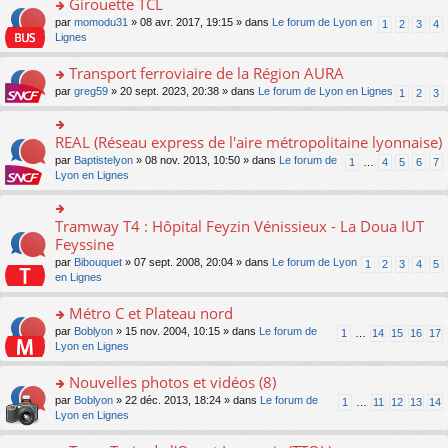
Girouette TCL
n
e
u
e
e
ult
lu
s
s
o
par
momodu31
» 08 avr. 2017, 19:15 » dans
Le forum de Lyon en
1
2
3
4
n
nt
er
le
s
ré
n
Lignes
o
le
pl
a
c
s
n
m
u
g
e
ult
Transport ferroviaire de la Région AURA
lu
e
s
e
nt
er
le
s
ré
o
par
greg59
» 20 sept. 2023, 20:38 » dans
Le forum de Lyon en Lignes
1
2
3
n
le
pl
s
c
n
o
m
u
a
e
s
n
e
s
g
nt
ult
REAL (Réseau express de l'aire métropolitaine lyonnaise)
lu
o
s
ré
e
er
le
n
s
c
par
Baptistelyon
» 08 nov. 2013, 10:50 » dans
Le forum de
1
…
4
5
6
7
n
le
pl
s
a
e
Lyon en Lignes
o
m
u
ult
g
nt
n
e
s
er
e
lu
s
ré
le
n
Tramway T4 : Hôpital Feyzin Vénissieux - La Doua IUT
le
o
s
c
m
o
pl
n
Feyssine
a
e
e
n
u
s
g
nt
s
lu
par
Bibouquet
» 07 sept. 2008, 20:04 » dans
Le forum de Lyon
1
2
3
4
5
s
ult
e
s
le
en Lignes
ré
er
n
a
pl
c
le
o
g
u
Métro C et Plateau nord
e
m
n
e
s
nt
e
lu
o
par
Boblyon
» 15 nov. 2004, 10:15 » dans
Le forum de
1
…
14
15
16
17
n
ré
s
le
n
Lyon en Lignes
o
c
s
pl
s
n
e
a
u
ult
Nouvelles photos et vidéos (8)
lu
nt
g
s
er
le
o
par
Boblyon
» 22 déc. 2013, 18:24 » dans
Le forum de
1
…
11
12
13
14
e
ré
le
pl
n
Lyon en Lignes
n
c
m
u
s
o
e
e
s
ult