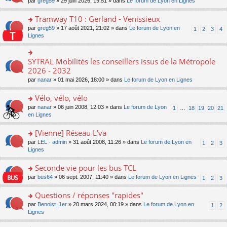
ré
o
par
greg59
» 29 juin 2026, 19:51 » dans
Le forum de Lyon en Lignes
n
le
le
a
c
n
o
m
pl
g
e
s
Tramway T10 : Gerland - Venissieux
n
e
u
e
nt
ult
lu
s
s
o
par
greg59
» 17 août 2021, 21:02 » dans
Le forum de Lyon en
1
2
3
4
n
er
le
s
ré
n
Lignes
o
le
pl
a
c
s
n
m
u
g
e
ult
lu
e
s
e
nt
er
SYTRAL Mobilités les conseillers issus de la Métropole
le
o
s
ré
n
le
pl
n
2026 - 2032
s
c
o
m
u
s
a
e
n
par
nanar
» 01 mai 2026, 18:00 » dans
Le forum de Lyon en Lignes
e
s
ult
g
nt
lu
s
ré
er
e
le
Vélo, vélo, vélo
s
c
le
n
pl
a
e
m
o
o
par
nanar
» 06 juin 2008, 12:03 » dans
Le forum de Lyon
1
…
18
19
20
21
u
g
nt
e
n
n
en Lignes
s
e
s
lu
s
ré
n
s
le
ult
[Vienne] Réseau L'va
c
o
a
pl
er
e
n
o
par
LEL - admin
» 31 août 2008, 11:26 » dans
Le forum de Lyon en
1
2
3
g
u
le
nt
lu
n
Lignes
e
s
m
le
s
n
ré
e
pl
ult
Seconde vie pour les bus TCL
o
c
s
u
er
n
e
s
o
par
bus64
» 06 sept. 2007, 11:40 » dans
Le forum de Lyon en Lignes
1
2
3
s
le
lu
nt
a
n
ré
m
le
g
s
Questions / réponses "rapides"
c
e
pl
e
ult
e
s
o
par
Benoist_1er
» 20 mars 2024, 00:19 » dans
Le forum de Lyon en
u
1
2
n
er
nt
s
n
Lignes
s
o
le
a
s
ré
n
m
g