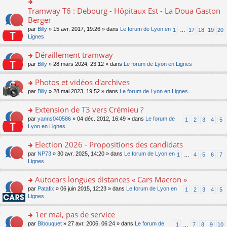
ult
c
lu
e
e
er
e
Tramway T6 : Debourg - Hôpitaux Est - La Doua Gaston
le
o
s
n
le
nt
pl
n
Berger
s
o
m
u
s
a
n
par
Billy
» 15 avr. 2017, 19:26 » dans
Le forum de Lyon en
1
…
17
18
19
20
e
s
ult
g
lu
Lignes
s
ré
er
e
le
s
c
le
n
pl
Déraillement tramway
a
e
m
o
u
g
nt
e
n
o
par
Billy
» 28 mars 2024, 23:12 » dans
Le forum de Lyon en Lignes
s
e
s
lu
n
ré
n
s
le
s
Photos et vidéos d'archives
c
o
a
pl
ult
e
n
o
par
Billy
» 28 mai 2023, 19:52 » dans
Le forum de Lyon en Lignes
g
u
er
nt
lu
n
e
s
le
le
s
Extension de T3 vers Crémieu ?
n
ré
m
pl
ult
o
c
e
o
par
yanns040586
» 04 déc. 2012, 16:49 » dans
Le forum de
1
2
3
4
5
u
er
n
e
s
n
Lyon en Lignes
s
le
lu
nt
s
s
ré
m
le
a
ult
Election 2026 - Propositions des candidats
c
e
pl
g
er
e
s
o
par
NP73
» 30 avr. 2025, 14:20 » dans
Le forum de Lyon en
u
1
…
4
5
6
7
e
le
nt
s
n
Lignes
s
n
m
a
s
ré
o
e
g
ult
c
Autocars longues distances « Cars Macron »
n
s
e
er
e
lu
s
o
par
Patafix
» 06 juin 2015, 12:23 » dans
Le forum de Lyon en
1
2
3
4
5
n
le
nt
le
a
n
Lignes
o
m
pl
g
s
n
e
u
e
ult
1er mai, pas de service
lu
s
s
n
er
le
s
ré
o
par
Bibouquet
» 27 avr. 2006, 06:24 » dans
Le forum de
1
…
7
8
9
10
o
le