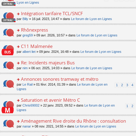
pl
a
c
n
Lyon en Lignes
n
m
u
g
e
s
lu
e
s
e
nt
ult
Intégration tarifaire TCL/SNCF
le
s
ré
n
er
pl
s
c
o
par
Billy
» 16 juil. 2023, 14:47 » dans
Le forum de Lyon en Lignes
o
le
u
a
e
n
n
m
s
g
nt
s
Rhônexpress
lu
e
ré
e
ult
le
s
c
o
par
greg59
» 09 avr. 2026, 10:57 » dans
Le forum de Lyon en Lignes
n
er
pl
s
e
n
o
le
u
a
nt
s
C11 Malmenée
n
m
s
g
ult
lu
e
ré
o
par
albert liet
» 09 janv. 2024, 16:48 » dans
Le forum de Lyon en Lignes
e
er
le
s
c
n
n
le
pl
s
e
s
Re: Incidents majeurs Bus
o
m
u
a
nt
ult
n
e
s
o
par
nim
» 06 oct. 2025, 14:03 » dans
Le forum de Lyon en Lignes
g
er
lu
s
ré
n
e
le
le
s
c
s
Annonces sonores tramway et métro
n
m
pl
a
e
ult
o
e
u
o
par
Le Rail
» 01 févr. 2014, 01:39 » dans
Le forum de Lyon en
1
2
3
4
g
nt
er
n
s
s
n
Lignes
e
le
lu
s
ré
s
n
m
le
a
c
ult
Saturation et avenir Métro C
o
e
pl
g
e
er
n
s
u
o
par
Chris69002
» 22 janv. 2023, 09:52 » dans
Le forum de Lyon en
1
2
e
nt
le
lu
s
s
n
Lignes
n
m
le
a
ré
s
o
e
pl
g
c
ult
Aménagement Rive droite du Rhône : consultation
n
s
u
e
e
er
lu
s
s
o
par
nanar
» 08 nov. 2021, 14:55 » dans
Le forum de Lyon en Lignes
n
nt
le
le
a
ré
n
o
m
pl
g
c
s