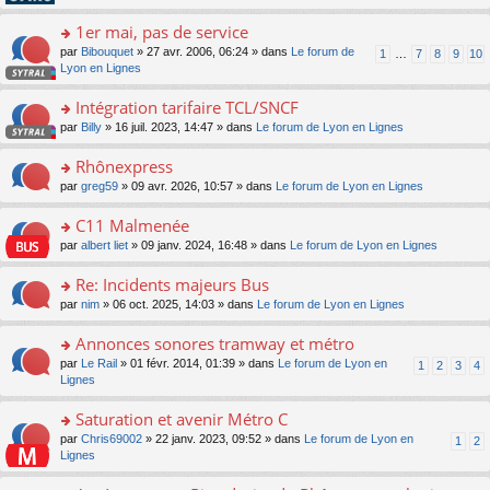
pl
g
s
n
e
u
e
ult
1er mai, pas de service
lu
s
s
n
er
le
s
ré
o
par
Bibouquet
» 27 avr. 2006, 06:24 » dans
Le forum de
1
…
7
8
9
10
o
le
pl
a
c
n
Lyon en Lignes
n
m
u
g
e
s
lu
e
s
e
nt
ult
Intégration tarifaire TCL/SNCF
le
s
ré
n
er
pl
s
c
o
par
Billy
» 16 juil. 2023, 14:47 » dans
Le forum de Lyon en Lignes
o
le
u
a
e
n
n
m
s
g
nt
s
Rhônexpress
lu
e
ré
e
ult
le
s
c
o
par
greg59
» 09 avr. 2026, 10:57 » dans
Le forum de Lyon en Lignes
n
er
pl
s
e
n
o
le
u
a
nt
s
C11 Malmenée
n
m
s
g
ult
lu
e
ré
o
par
albert liet
» 09 janv. 2024, 16:48 » dans
Le forum de Lyon en Lignes
e
er
le
s
c
n
n
le
pl
s
e
s
Re: Incidents majeurs Bus
o
m
u
a
nt
ult
n
e
s
o
par
nim
» 06 oct. 2025, 14:03 » dans
Le forum de Lyon en Lignes
g
er
lu
s
ré
n
e
le
le
s
c
s
Annonces sonores tramway et métro
n
m
pl
a
e
ult
o
e
u
o
par
Le Rail
» 01 févr. 2014, 01:39 » dans
Le forum de Lyon en
1
2
3
4
g
nt
er
n
s
s
n
Lignes
e
le
lu
s
ré
s
n
m
le
a
c
ult
Saturation et avenir Métro C
o
e
pl
g
e
er
n
s
u
o
par
Chris69002
» 22 janv. 2023, 09:52 » dans
Le forum de Lyon en
1
2
e
nt
le
lu
s
s
n
Lignes
n
m
le
a
ré
s
o
e
pl
g
c
ult