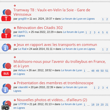
s
ult
er
Tramway T8 : Vaulx-en-Velin la Soie - Gare de
o
le
n
Vénissieux
m
s
par
greg59
» 11 oct. 2024, 19:37 » dans
Le forum de Lyon en Lignes
1
2
e
ult
s
er
Rénovation des Citadis 302
s
le
a
m
o
par
AdriTCL
» 25 mai 2022, 22:29 » dans
Le forum de Lyon
1
2
3
4
5
6
g
e
n
en Lignes
e
s
s
n
s
ult
Jeux en rapport avec les transports en commun
o
a
er
n
o
par
Le Rail
» 24 août 2014, 01:11 » dans
Le forum de Lyon en Lignes
1
2
g
le
lu
n
e
m
le
s
n
e
pl
ult
Mobilisons-nous pour l'avenir du trolleybus en France,
o
o
s
u
er
n
n
et à Lyon
s
s
le
lu
s
a
par
Airbus
» 26 avr. 2012, 18:52 » dans
Le forum de Lyon
1
…
48
49
50
51
ré
m
le
ult
g
en Lignes
c
e
pl
er
e
e
s
u
le
n
Présentation des membres et trombinoscope
nt
s
s
m
o
a
ré
e
n
o
par
citaro66
» 20 juin 2010, 22:39 » dans
Le forum de Lyon en
1
2
3
4
g
c
s
lu
n
Lignes
e
e
s
le
s
n
nt
a
pl
ult
Nouvelles photos et vidéos... d'ailleurs (2)
o
g
u
er
n
o
par
UTP38
» 21 juil. 2012, 01:13 » dans
Le forum de Lyon
1
…
18
19
20
21
e
s
le
lu
n
en Lignes
n
ré
m