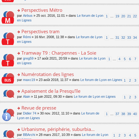
m
u
g
nt
s
lu
e
s
e
ult
Perspectives Métro
le
s
ré
n
er
pl
s
c
o
par
Airbus
» 25 oct. 2016, 11:01 » dans
Le forum de Lyon
1
…
19
20
21
22
o
le
u
a
e
n
en Lignes
n
m
s
g
nt
s
lu
e
ré
e
ult
Perspectives tram
le
s
c
n
er
pl
s
e
o
par
Rémi
» 16 févr. 2008, 11:38 » dans
Le forum de Lyon
1
…
31
32
33
34
o
le
u
a
nt
n
en Lignes
n
m
s
g
s
lu
e
ré
e
ult
Tramway T9 : Charpennes - La Soie
le
s
c
n
er
pl
s
e
o
par
greg59
» 17 août 2021, 20:59 » dans
Le forum de Lyon
1
…
4
5
6
7
o
le
u
a
nt
n
en Lignes
n
m
s
g
s
lu
e
ré
e
ult
Numérotation des lignes
le
s
c
n
er
pl
s
e
o
par
maxc19
» 23 août 2018, 11:37 » dans
Le forum de Lyon en Lignes
1
2
3
o
le
u
a
nt
n
n
m
s
g
s
Apaisement de la Presqu'île
lu
e
ré
e
ult
le
s
c
o
par
Alain
» 11 juin 2022, 09:30 » dans
Le forum de Lyon en Lignes
1
2
3
n
er
pl
s
e
n
o
le
u
a
nt
s
Revue de presse
n
m
s
g
ult
lu
e
ré
o
par
Didier 74
» 30 nov. 2012, 11:10 » dans
Le forum de
1
…
37
38
39
40
e
er
le
s
c
n
Lyon en Lignes
n
le
pl
s
e
s
o
m
u
a
nt
ult
Urbanisme, périphérie, suburbia...
n
e
s
g
er
lu
s
ré
o
par
BBArchi
» 28 mars 2017, 10:39 » dans
Le forum de Lyon
1
2
3
4
5
e
le
le
s