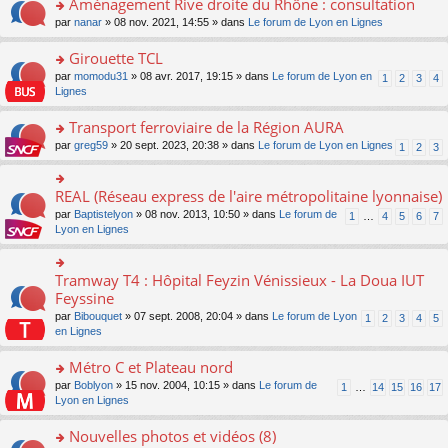
Aménagement Rive droite du Rhône : consultation
n
s
u
e
e
er
lu
s
s
o
par
nanar
» 08 nov. 2021, 14:55 » dans
Le forum de Lyon en Lignes
n
nt
le
le
a
ré
n
o
m
pl
g
c
s
Girouette TCL
n
e
u
e
e
ult
lu
s
s
o
par
momodu31
» 08 avr. 2017, 19:15 » dans
Le forum de Lyon en
1
2
3
4
n
nt
er
le
s
ré
n
Lignes
o
le
pl
a
c
s
n
m
u
g
e
ult
Transport ferroviaire de la Région AURA
lu
e
s
e
nt
er
le
s
ré
o
par
greg59
» 20 sept. 2023, 20:38 » dans
Le forum de Lyon en Lignes
1
2
3
n
le
pl
s
c
n
o
m
u
a
e
s
n
e
s
g
nt
ult
REAL (Réseau express de l'aire métropolitaine lyonnaise)
lu
o
s
ré
e
er
le
n
s
c
par
Baptistelyon
» 08 nov. 2013, 10:50 » dans
Le forum de
1
…
4
5
6
7
n
le
pl
s
a
e
Lyon en Lignes
o
m
u
ult
g
nt
n
e
s
er
e
lu
s
ré
le
n
Tramway T4 : Hôpital Feyzin Vénissieux - La Doua IUT
le
o
s
c
m
o
pl
n
Feyssine
a
e
e
n
u
s
g
nt
s
lu
par
Bibouquet
» 07 sept. 2008, 20:04 » dans
Le forum de Lyon
1
2
3
4
5
s
ult
e
s
le
en Lignes
ré
er
n
a
pl
c
le
o
g
u
Métro C et Plateau nord
e
m
n
e
s
nt
e
lu
o
par
Boblyon
» 15 nov. 2004, 10:15 » dans
Le forum de
1
…
14
15
16
17
n
ré
s
le
n
Lyon en Lignes
o
c
s
pl
s
n
e
a
u
ult
Nouvelles photos et vidéos (8)
lu
nt
g
s
er