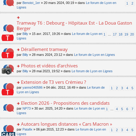
ult
e
s
o
par
Benoist_1er
» 20 mars 2024, 00:19 » dans
Le forum de Lyon en
u
1
2
n
er
nt
s
n
Lignes
s
o
le
a
s
ré
n
m
g
ult
c
lu
e
e
er
e
Tramway T6 : Debourg - Hôpitaux Est - La Doua Gaston
le
o
s
n
le
nt
pl
n
Berger
s
o
m
u
s
a
n
par
Billy
» 15 avr. 2017, 19:26 » dans
Le forum de Lyon en
1
…
17
18
19
20
e
s
ult
g
lu
Lignes
s
ré
er
e
le
s
c
le
n
pl
Déraillement tramway
a
e
m
o
u
g
nt
e
n
o
par
Billy
» 28 mars 2024, 23:12 » dans
Le forum de Lyon en Lignes
s
e
s
lu
n
ré
n
s
le
s
Photos et vidéos d'archives
c
o
a
pl
ult
e
n
o
par
Billy
» 28 mai 2023, 19:52 » dans
Le forum de Lyon en Lignes
g
u
er
nt
lu
n
e
s
le
le
s
Extension de T3 vers Crémieu ?
n
ré
m
pl
ult
o
c
e
o
par
yanns040586
» 04 déc. 2012, 16:49 » dans
Le forum de
1
2
3
4
5
u
er
n
e
s
n
Lyon en Lignes
s
le
lu
nt
s
s
ré
m
le
a
ult
Election 2026 - Propositions des candidats
c
e
pl
g
er
e
s
o
par
NP73
» 30 avr. 2025, 14:20 » dans
Le forum de Lyon en
u
1
…
4
5
6
7
e
le
nt
s
n
Lignes
s
n
m
a
s
ré
o
e
g
ult
c
Autocars longues distances « Cars Macron »
n
s
e
er
e
lu
s
o
par
Patafix
» 06 juin 2015, 12:23 » dans
Le forum de Lyon en
1
2
3
4
5
n
le
nt
le
a
n
Lignes
o
m