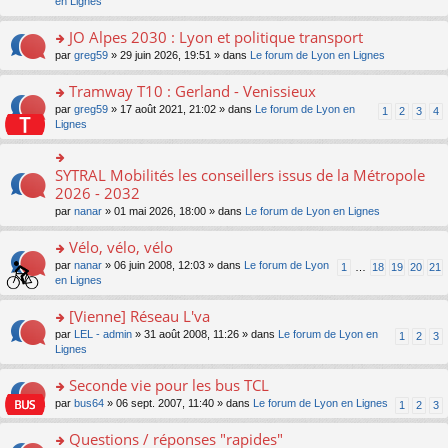
c
n
en Lignes
n
m
pl
a
e
s
o
e
u
g
nt
ult
JO Alpes 2030 : Lyon et politique transport
n
s
s
e
er
lu
s
ré
o
par
greg59
» 29 juin 2026, 19:51 » dans
Le forum de Lyon en Lignes
n
le
le
a
c
n
o
m
pl
g
e
s
Tramway T10 : Gerland - Venissieux
n
e
u
e
nt
ult
lu
s
s
o
par
greg59
» 17 août 2021, 21:02 » dans
Le forum de Lyon en
1
2
3
4
n
er
le
s
ré
n
Lignes
o
le
pl
a
c
s
n
m
u
g
e
ult
lu
e
s
e
nt
er
SYTRAL Mobilités les conseillers issus de la Métropole
le
o
s
ré
n
le
pl
n
2026 - 2032
s
c
o
m
u
s
a
e
n
par
nanar
» 01 mai 2026, 18:00 » dans
Le forum de Lyon en Lignes
e
s
ult
g
nt
lu
s
ré
er
e
le
Vélo, vélo, vélo
s
c
le
n
pl
a
e
m
o
o
par
nanar
» 06 juin 2008, 12:03 » dans
Le forum de Lyon
1
…
18
19
20
21
u
g
nt
e
n
n
en Lignes
s
e
s
lu
s
ré
n
s
le
ult
[Vienne] Réseau L'va
c
o
a
pl
er
e
n
o
par
LEL - admin
» 31 août 2008, 11:26 » dans
Le forum de Lyon en
1
2
3
g
u
le
nt
lu
n
Lignes
e
s
m
le
s
n
ré
e
pl
ult
Seconde vie pour les bus TCL
o
c
s
u
er
n
e
s
o
par
bus64
» 06 sept. 2007, 11:40 » dans
Le forum de Lyon en Lignes
1
2
3
s
le
lu
nt
a
n
ré
m
le
g
s
Questions / réponses "rapides"
c
e
pl
e