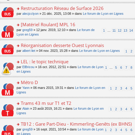
le
s
o
c
e
pl
ult
Restructuration Réseau de Surface 2026
n
e
s
u
er
lu
nt
s
o
par
alecjcclyon
» 21 déc. 2025, 13:08 » dans
Le forum de Lyon en Lignes
s
le
le
a
n
ré
m
pl
g
s
[Matériel Roulant] MPL 16
c
e
u
e
ult
e
s
o
par
greg59
» 12 janv. 2019, 12:10 » dans
Le forum de
s
1
…
11
12
13
14
n
er
nt
s
n
Lyon en Lignes
ré
o
le
a
s
c
n
m
g
ult
e
Réorganisation desserte Ouest Lyonnais
lu
e
e
er
nt
le
s
o
par
albert liet
» 04 nov. 2023, 15:28 » dans
Le forum de Lyon en Lignes
1
2
n
le
pl
s
n
o
m
u
a
s
LEL : le topic technique
n
e
s
g
ult
lu
s
ré
o
par
ElBricou
» 16 oct. 2012, 22:51 » dans
Le forum de Lyon
1
…
5
6
7
8
e
er
le
s
c
n
en Lignes
n
le
pl
a
e
s
o
m
u
g
nt
ult
Métro D
n
e
s
e
er
lu
s
ré
o
par
Yann
» 06 mars 2015, 19:31 » dans
Le forum de Lyon en
1
2
3
4
5
n
le
le
s
c
n
Lignes
o
m
pl
a
e
s
n
e
u
g
nt
ult
Trams 43 m sur T1 et T2
lu
s
s
e
er
le
s
ré
o
par
Alain
» 23 août 2019, 16:21 » dans
Le forum de Lyon en
1
2
3
4
5
n
le
pl
a
c
n
Lignes
o
m
u
g
e
s
n
e
s
e
nt
ult
TB12 : Gare Part-Dieu - Kimmerling-Genêts (ex BHNS)
lu
s
ré
n
er
le
s
c
o
par
greg59
» 16 sept. 2021, 10:54 » dans
Le forum de Lyon
1
2
3
4
5
6
o
le
pl
a
e
n
en Lignes
n